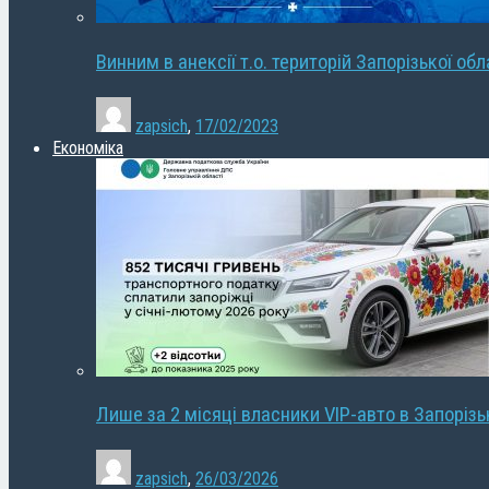
Винним в анексії т.о. територій Запорізької об
zapsich
,
17/02/2023
Економіка
Лише за 2 місяці власники VIP-авто в Запорізь
zapsich
,
26/03/2026