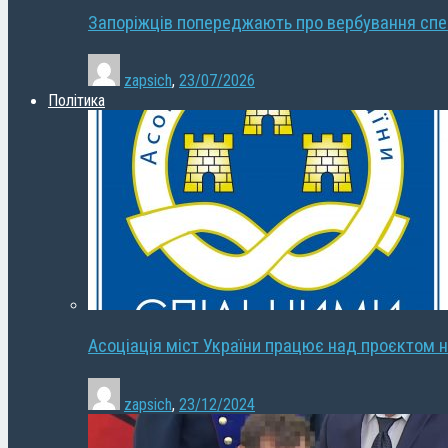
Запоріжців попереджають про вербування сп
zapsich
,
23/07/2026
Політика
Асоціація міст України працює над проєктом н
zapsich
,
23/12/2024