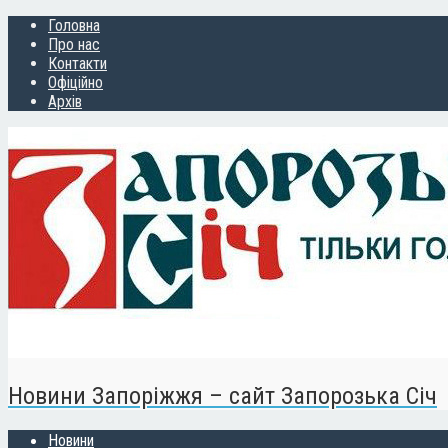
Головна
Про нас
Контакти
Офіційно
Архів
Новини Запоріжжя – сайт Запорозька Січ
Новини