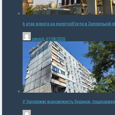
6 атак ворога на енергооб’єкти в Запорізькій о
zapsich
,
07/08/2026
У Запоріжжі відновлюють будинок, пошкодже