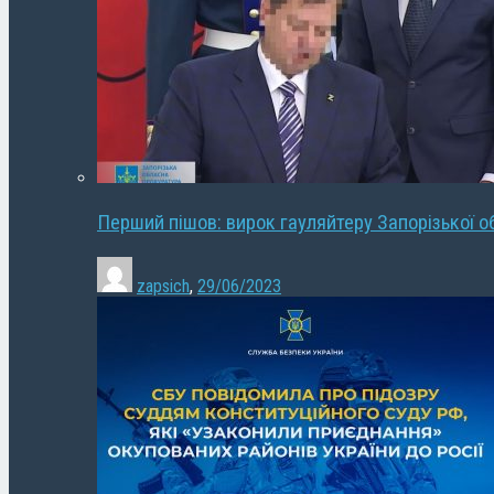
Перший пішов: вирок гауляйтеру Запорізької о
zapsich
,
29/06/2023