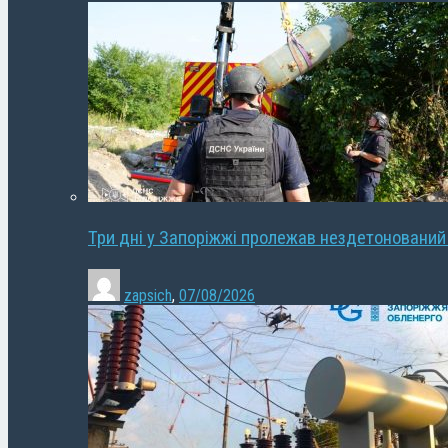
Три дні у Запоріжжі пролежав нездетонований
zapsich
,
07/08/2026