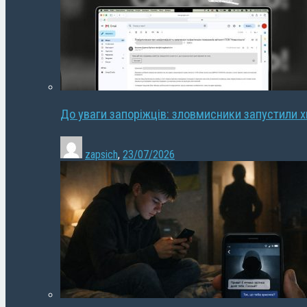
До уваги запоріжців: зловмисники запустили 
zapsich
,
23/07/2026