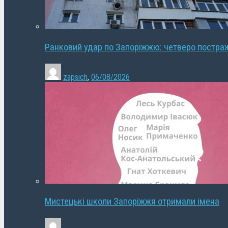
Ранковий удар по Запоріжжю: четверо постра
zapsich
,
06/08/2026
Мистецькі школи Запоріжжя отримали імена