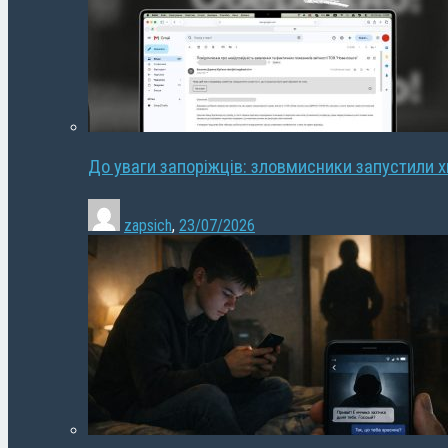
До уваги запоріжців: зловмисники запустили 
zapsich
,
23/07/2026