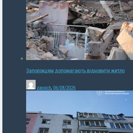
Запоріжцям допомагають відновити житло
zapsich
,
06/08/2026