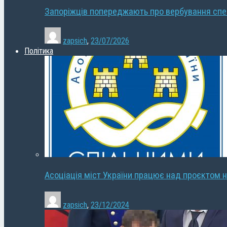
Запоріжців попереджають про вербування сп
zapsich
,
23/07/2026
Політика
Асоціація міст України працює над проєктом н
zapsich
,
23/12/2024