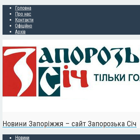
Головна
Про нас
Контакти
Офіційно
Архів
Новини Запоріжжя – сайт Запорозька Січ
Новини