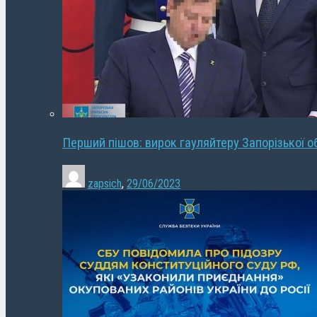
Перший пішов: вирок гауляйтеру Запорізької о
zapsich
,
29/06/2023