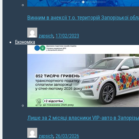
Винним в анексії т.о. територій Запорізької об
zapsich
,
17/02/2023
Економіка
Лише за 2 місяці власники VIP-авто в Запорізь
zapsich
,
26/03/2026