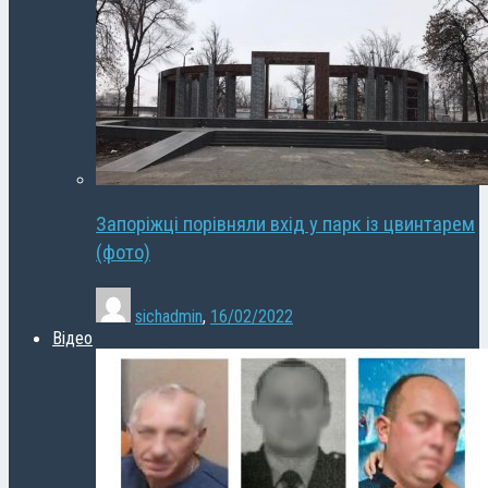
Запоріжці порівняли вхід у парк із цвинтарем
(фото)
sichadmin
,
16/02/2022
Відео