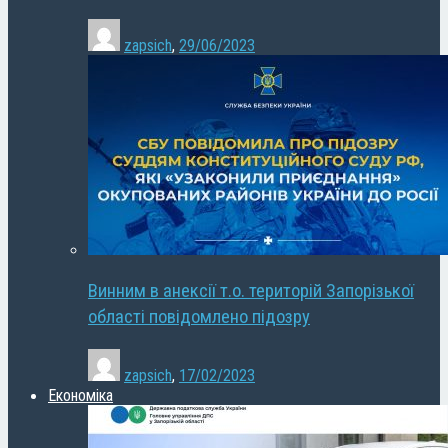
zapsich
,
29/06/2023
Винним в анексії т.о. територій Запорізької
області повідомлено підозру
zapsich
,
17/02/2023
Економіка