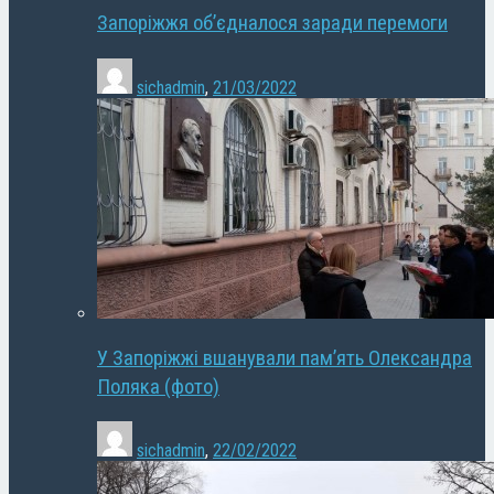
Запоріжжя об’єдналося заради перемоги
sichadmin
,
21/03/2022
У Запоріжжі вшанували пам’ять Олександра
Поляка (фото)
sichadmin
,
22/02/2022