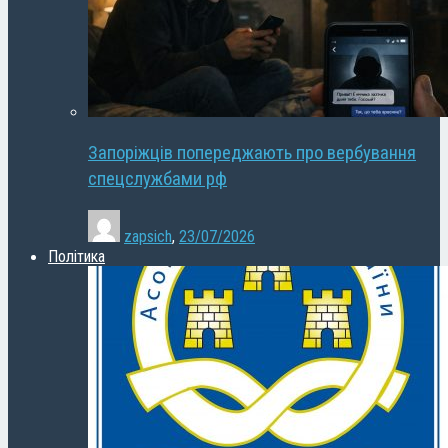
Запоріжців попереджають про вербування
спецслужбами рф
zapsich
,
23/07/2026
Політика