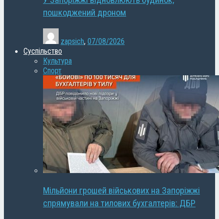
У Запоріжжі відновлюють будинок,
пошкоджений дроном
zapsich
,
07/08/2026
Суспільство
Культура
Спорт
Мільйони грошей військових на Запоріжжі
спрямували на тилових бухгалтерів: ДБР