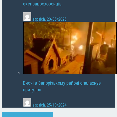
експравоохоронців
zapsich
,
20/05/2025
Вночі в Запорізькому районі спалахнув
притулок
zapsich
,
25/10/2024
Запоріжжя
Новини
Суспільство