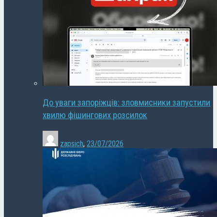
До уваги запоріжців: зловмисники запустили
хвилю фішингових розсилок
zapsich
,
23/07/2026