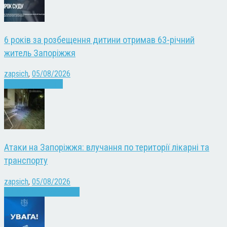
6 років за розбещення дитини отримав 63-річний
житель Запоріжжя
zapsich
,
05/08/2026
Запоріжжя
Новини
Атаки на Запоріжжя: влучання по території лікарні та
транспорту
zapsich
,
05/08/2026
Війна
Запоріжжя
Новини