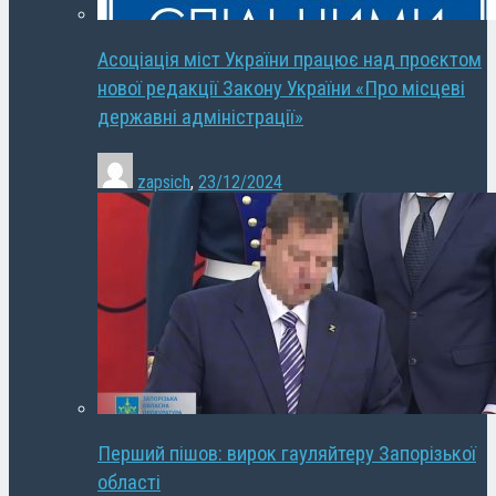
Асоціація міст України працює над проєктом
нової редакції Закону України «Про місцеві
державні адміністрації»
zapsich
,
23/12/2024
Перший пішов: вирок гауляйтеру Запорізької
області