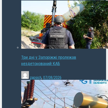
Три дні у Запоріжжі пролежав
нездетонований КАБ
zapsich
,
07/08/2026