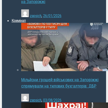
на Запоріжжі
zapsich
,
26/01/2026
Кримінал
Мільйони грошей військових на Запоріжжі
спрямували на тилових бухгалтерів: ДБР
zapsich
,
03/08/2026