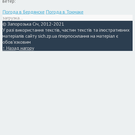
ветер:
Погода в Бердянске
Погода в Токмаке
загрузка...
© Запорозька Січ, 2012-2021
У разі використання текстів, частин текстів та ілюстративних
матеріалів сайту sich.zp.ua гіперпосилання на матеріал є
обов'язковим
↑ Назад нагору