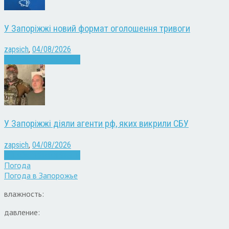
У Запоріжжі новий формат оголошення тривоги
zapsich
,
04/08/2026
Війна
Запоріжжя
Новини
У Запоріжжі діяли агенти рф, яких викрили СБУ
zapsich
,
04/08/2026
Війна
Запоріжжя
Новини
Погода
Погода в
Запорожье
влажность:
давление: