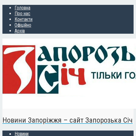
Головна
Про нас
Контакти
Офіційно
Архів
Новини Запоріжжя – сайт Запорозька Січ
Новини