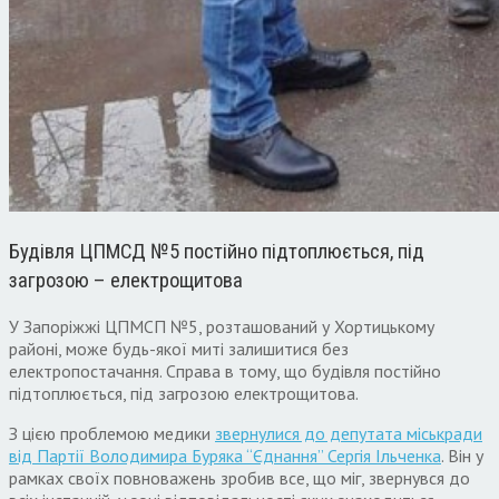
Будівля ЦПМСД №5 постійно підтоплюється, під
загрозою – електрощитова
У Запоріжжі ЦПМСП №5, розташований у Хортицькому
районі, може будь-якої миті залишитися без
електропостачання. Справа в тому, що будівля постійно
підтоплюється, під загрозою електрощитова.
З цією проблемою медики
звернулися до депутата міськради
від Партії Володимира Буряка “Єднання” Сергія Ільченка
. Він у
рамках своїх повноважень зробив все, що міг, звернувся до