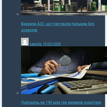
Викрили АЗС, що торгували пальним без
дозволів
zapsich
,
10/02/2026
Порушень на 190 млн грн виявили аудитори