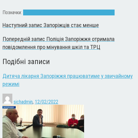
Позначки:
Ільченко Сергій
лікарні Запоріжжя
ЦПМСД №5
Наступний запис
Запоріжців стає менше
Попередній запис
Поліція Запоріжжя отримала
повідомлення про мінування шкіл та ТРЦ
Подібні записи
Дитяча лікарня Запоріжжя працюватиме у звичайному
режимі
sichadmin
,
12/02/2022