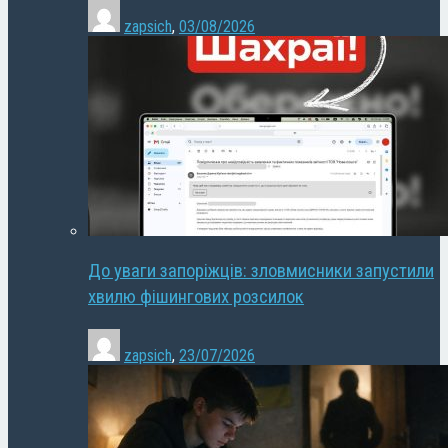
zapsich
,
03/08/2026
До уваги запоріжців: зловмисники запустили
хвилю фішингових розсилок
zapsich
,
23/07/2026