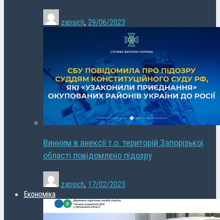
zapsich
,
29/06/2023
Винним в анексії т.о. територій Запорізької
області повідомлено підозру
zapsich
,
17/02/2023
Економіка