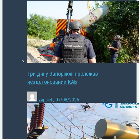
Три дні у Запоріжжі пролежав
нездетонований КАБ
zapsich
,
07/08/2026