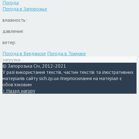
Погода
Погода в
Запорожье
влажность:
давление:
ветер:
Погода в Бердянске
Погода в Токмаке
загрузка...
© Запорозька Січ, 2012-2021
У разі використання текстів, частин текстів та ілюстративних
матеріалів сайту sich.zp.ua гіперпосилання на матеріал є
обов'язковим
↑ Назад нагору