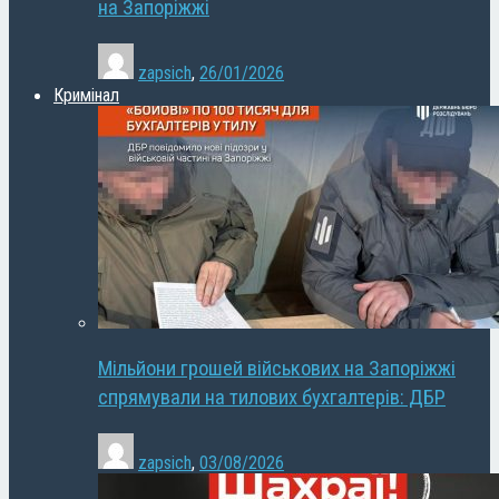
на Запоріжжі
zapsich
,
26/01/2026
Кримінал
Мільйони грошей військових на Запоріжжі
спрямували на тилових бухгалтерів: ДБР
zapsich
,
03/08/2026