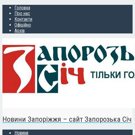
Головна
Про нас
Контакти
Офіційно
Архів
Новини Запоріжжя – сайт Запорозька Січ
Новини