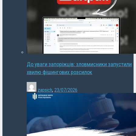
До уваги запоріжців: зловмисники запустили
хвилю фішингових розсилок
zapsich
,
23/07/2026