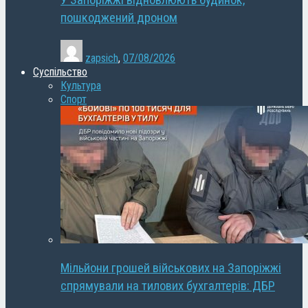
У Запоріжжі відновлюють будинок,
пошкоджений дроном
zapsich
,
07/08/2026
Суспільство
Культура
Спорт
Мільйони грошей військових на Запоріжжі
спрямували на тилових бухгалтерів: ДБР