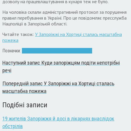
дозволу на працевлаштування в кухаря теж не було.
На чоловіка склали адміністративний протокол за порушення
правил перебування в Україні. Про це повідомляє пресслужба
Нацполіції в Запорізькій області.
Читайте також:
У Запоріжжі на Хортиці сталась масштабна
пожежа
Позначки:
документы
Запоріжжя
іноземці
штраф
Наступний запис
Куди запоріжцям подіти непотрібні
речі
Попередній запис
У Запоріжжі на Хортиці сталась
масштабна пожежа
Подібні записи
19 жителів Запоріжжя й досі в лікарнях внаслідок
обстрілів