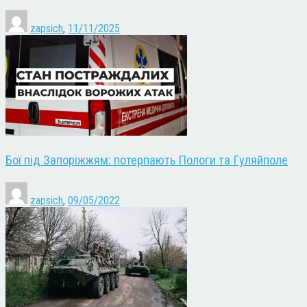
zapsich
,
11/11/2025
Бої під Запоріжжям: потерпають Пологи та Гуляйполе
zapsich
,
09/05/2022