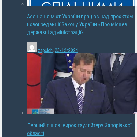
Асоціація міст України працює над проєктом
нової редакції Закону України «Про місцеві
державні адміністрації»
zapsich
,
23/12/2024
Перший пішов: вирок гауляйтеру Запорізької
області