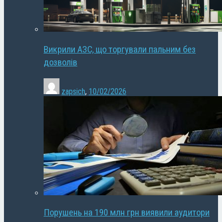
Викрили АЗС, що торгували пальним без
дозволів
zapsich
,
10/02/2026
Порушень на 190 млн грн виявили аудитори