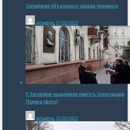
Запоріжжя об’єдналося заради перемоги
sichadmin
,
21/03/2022
У Запоріжжі вшанували пам’ять Олександра
Поляка (фото)
sichadmin
,
22/02/2022