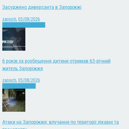
Засуджено диверсанта в Запоріжжі
zapsich
,
05/08/2026
Війна
Запоріжжя
Новини
6 років за розбещення дитини отримав 63-річний
житель Запоріжжя
zapsich
,
05/08/2026
Запоріжжя
Новини
Атаки на Запоріжжя: влучання по території лікарні та