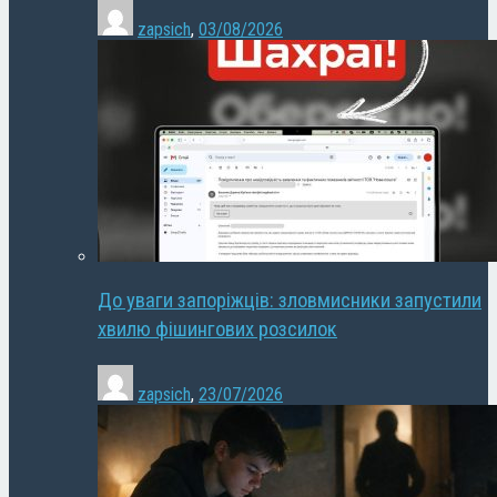
zapsich
,
03/08/2026
До уваги запоріжців: зловмисники запустили
хвилю фішингових розсилок
zapsich
,
23/07/2026