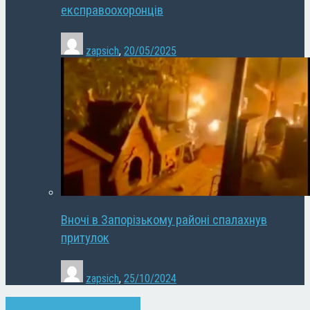
експравоохоронців
zapsich
,
20/05/2025
Вночі в Запорізькому районі спалахнув
притулок
zapsich
,
25/10/2024
Запоріжжя
Новини
Суспільство