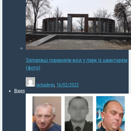
Запоріжці порівняли вхід у парк із цвинтарем
(фото)
sichadmin
,
16/02/2022
Відео