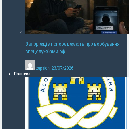
Запоріжців попереджають про вербування
спецслужбами рф
zapsich
,
23/07/2026
Політика