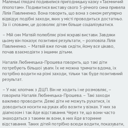
Маленькі глядачі подивилися пригодницьку казку «Таємничий
гіпопотам». Подивитися виставу свого 5-річного сина привела
Лілія Павлиненко. Вона говорить, що вона з сином регулярно
відвідує подібні заходи, яких у місті проводиться достатньо.
За її словами, це дозволяє дітям більше соціалізуватися.
– Мій син Матвій полюбляє різні яскраві вистави. Завдяки
цьому він показує позитивні результати, – розповіла Лілія
Павлиненко. – Матвій вже почав сидіти, йому все цікаво,
почав взаємодіяти з іншими дітьми.
Наталія Любинецька-Прошева говорить, що такі діти
потребують більшої уваги. Їх не можна тримати вдома, їх
потрібно водити на різні заходи, тільки так буде позитивний
результат.
– У нас хлопчик з ДЦП. Він не ходить і не розмовляє, –
говорила Наталія Любинецька-Прошева. – Такі заходи
важливо проводити. Деякі діти не можуть рухатися, їх
доводиться носити на руках або возити у візках. У них за
діагнозом і так йде відставання. Через те, що вони часто
знаходяться з такими як вони, в них йде вторинне
відставання. Таких дітей потрібно всюди водити, показувати,