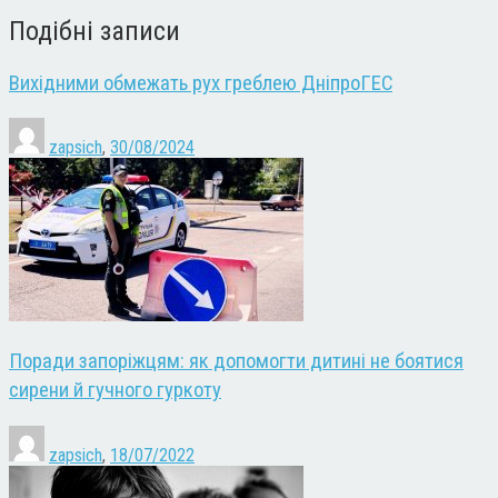
Подібні записи
Вихідними обмежать рух греблею ДніпроГЕС
zapsich
,
30/08/2024
Поради запоріжцям: як допомогти дитині не боятися
сирени й гучного гуркоту
zapsich
,
18/07/2022