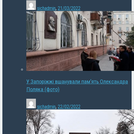
sichadmin
,
21/03/2022
У Запоріжжі вшанували пам’ять Олександра
Поляка (фото)
sichadmin
,
22/02/2022