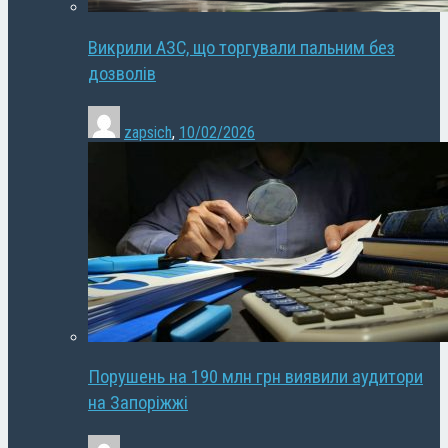
Викрили АЗС, що торгували пальним без
дозволів
zapsich
,
10/02/2026
Порушень на 190 млн грн виявили аудитори
на Запоріжжі