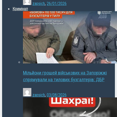
zapsich
,
26/01/2026
Кримінал
Мільйони грошей військових на Запоріжжі
спрямували на тилових бухгалтерів: ДБР
zapsich
,
03/08/2026