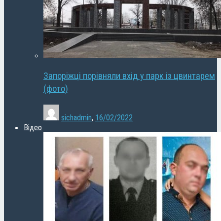
Запоріжці порівняли вхід у парк із цвинтарем
(фото)
sichadmin
,
16/02/2022
Відео