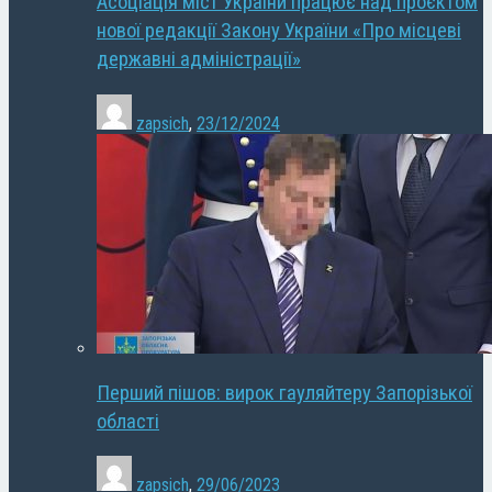
Асоціація міст України працює над проєктом
нової редакції Закону України «Про місцеві
державні адміністрації»
zapsich
,
23/12/2024
Перший пішов: вирок гауляйтеру Запорізької
області
zapsich
,
29/06/2023