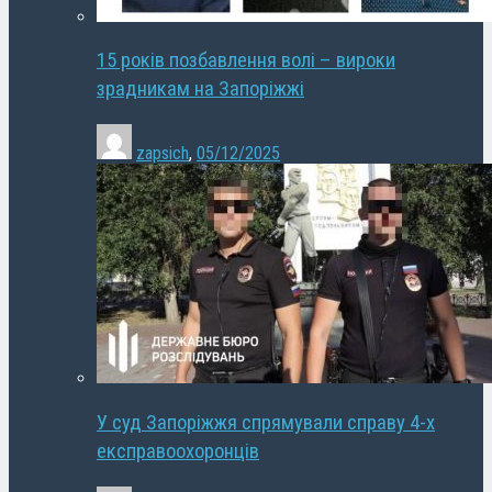
15 років позбавлення волі – вироки
зрадникам на Запоріжжі
zapsich
,
05/12/2025
У суд Запоріжжя спрямували справу 4-х
експравоохоронців