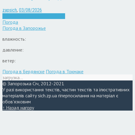
zapsich
,
03/08/2026
Війна
Запоріжжя
Кримінал
Новини
Погода
Погода в
Запорожье
влажность:
давление:
ветер:
Погода в Бердянске
Погода в Токмаке
загрузка...
© Запорозька Січ, 2012-2021
У разі використання текстів, частин текстів та ілюстративних
матеріалів сайту sich.zp.ua гіперпосилання на матеріал є
обов'язковим
↑ Назад нагору