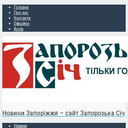
Головна
Про нас
Контакти
Офіційно
Архів
Новини Запоріжжя – сайт Запорозька Січ
Новини