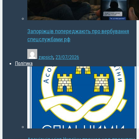
Запоріжців попереджають про вербування
спецслужбами рф
zapsich
,
23/07/2026
Політика