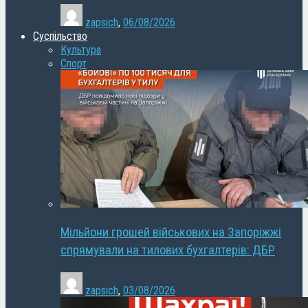
zapsich
,
06/08/2026
Суспільство
Культура
Спорт
Мільйони грошей військових на Запоріжжі
спрямували на тилових бухгалтерів: ДБР
zapsich
,
03/08/2026