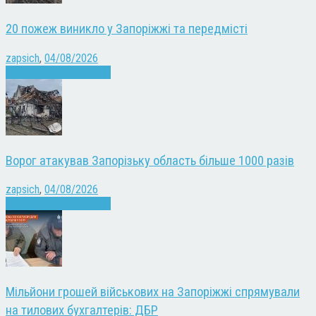
20 пожеж виникло у Запоріжжі та передмісті
zapsich
,
04/08/2026
Війна
Запоріжжя
Новини
Ворог атакував Запорізьку область більше 1000 разів
zapsich
,
04/08/2026
Війна
Запоріжжя
Новини
Мільйони грошей військових на Запоріжжі спрямували
на тилових бухгалтерів: ДБР