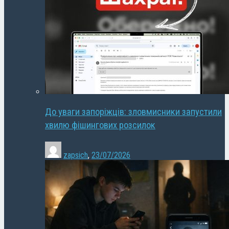
До уваги запоріжців: зловмисники запустили
хвилю фішингових розсилок
zapsich
,
23/07/2026