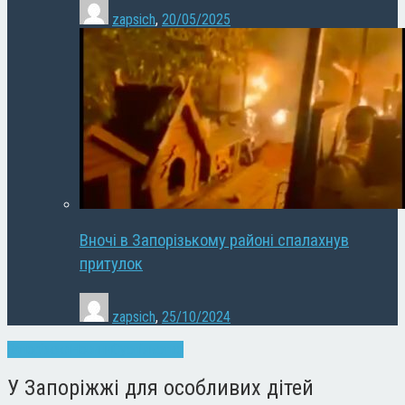
zapsich
,
20/05/2025
Вночі в Запорізькому районі спалахнув
притулок
zapsich
,
25/10/2024
Запоріжжя
Новини
Суспільство
У Запоріжжі для особливих дітей