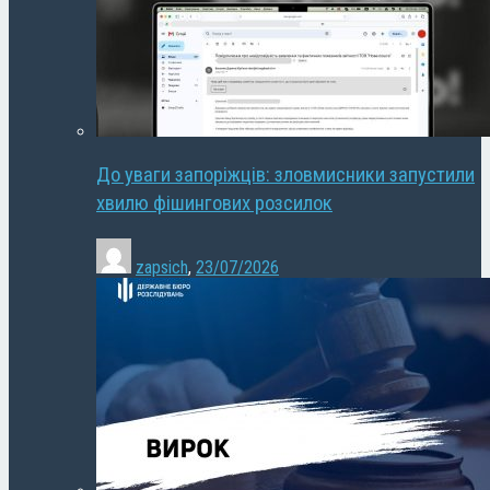
До уваги запоріжців: зловмисники запустили
хвилю фішингових розсилок
zapsich
,
23/07/2026