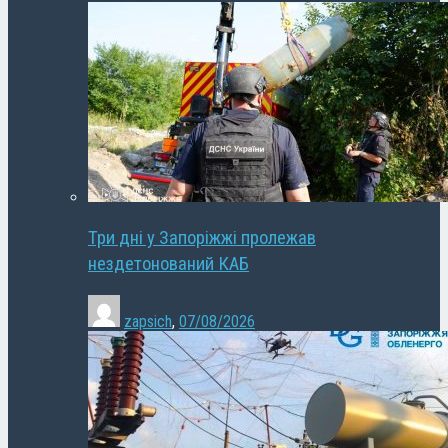
Три дні у Запоріжжі пролежав
нездетонований КАБ
zapsich
,
07/08/2026