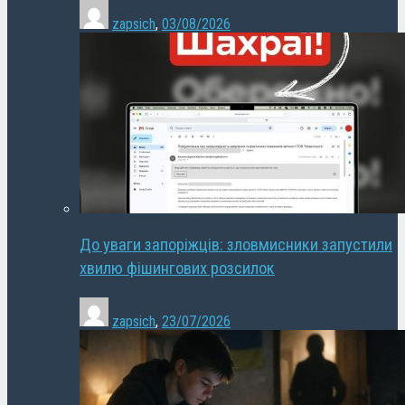
zapsich
,
03/08/2026
До уваги запоріжців: зловмисники запустили
хвилю фішингових розсилок
zapsich
,
23/07/2026