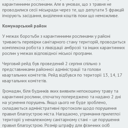
карантинними рослинами. Але в умовах, що з травня не
проводилися сесії міськради через те, що депутати 5 фракцій
ігнорують засідання, виділення коштів поки що неможливе.
Комунарський район
У межах боротьби з карантинними рослинами у районі
тривають перевірки санітарного стану територій, проводиться
комплексна робота з ліквідації амброзії та інших карантинних
рослин у межах відповідної міської програми.
Черговий рейд був проведений 2 серпня спільно з
представниками районної адміністрації та голови
квартальних комітетів. Рейд відбувся по території 13, 14, 17
квартальних комітетів.
Громадян, біля будинків яких виявили непокошену траву та
карантинні рослини, спочатку попереджено та надано 2 дні
на усунення порушень. Якщо цього не буде зроблено,
складаються адміністративні протоколи щодо порушення
правил благоустрою міста. Нагадаємо, утримання прилеглої
території у неналежному санітарному стані – це порушення
правил благоустрою. Розмір штрафу для фізичних осіб