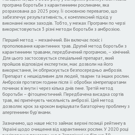
програма боротьби з карантинними рослинами, яка
розрахована до 2025 року. Її основною перевагою, що
забезпечує результативність, є комплексний підхід у
виконанні низки заходів. Тобто, у межах Програми по черзі
використовуються 3 різні методи боротьби з амброзією.
Перший метод – механічний. Він включає покіс і
прополювання карантинних трав. Другий метод боротьби з
карантинними травами, передбачений програмою, – хімічний.
Для цього застосовується спеціальний препарат, який
пройшов відповідні експертизи, має дозволи на його
використання, їм обприскується безпосередньо амброзія.
Препарат є нешкідливим для людей, тварин та інших рослин.
Амброзія протягом години після її обробки хімпрепаратами
починає в’янути і через кілька днів гине. Третій метод
боротьби – фітоценотичний. Передбачена висадка сортів
трав, які пригнічують чисельність амброзії. Цей метод
дозволяє крок за кроком вирішувати багаторічну проблему з
алергенними бур’янами.
Зазначимо, що наше місто займає верхні позиції рейтингу в
Україні щодо очищення від карантинних рослин. У 2020 році
вимірювання показали, що в Запоріжжі не більше 30