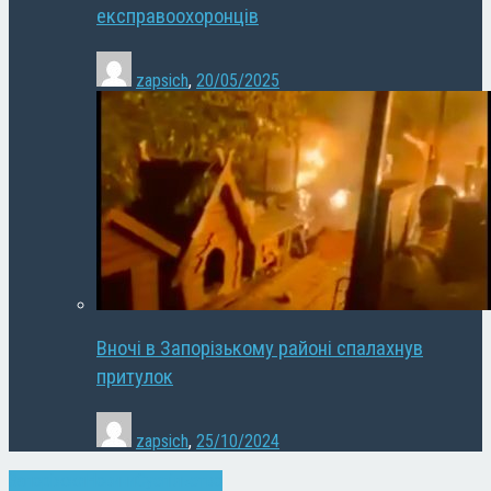
експравоохоронців
zapsich
,
20/05/2025
Вночі в Запорізькому районі спалахнув
притулок
zapsich
,
25/10/2024
Запоріжжя
Новини
Суспільство