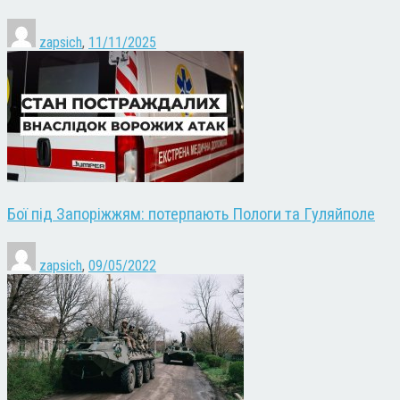
zapsich
,
11/11/2025
Бої під Запоріжжям: потерпають Пологи та Гуляйполе
zapsich
,
09/05/2022