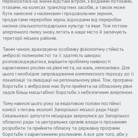
переноситися на значні відстані вітром, з водними потоками,
птахами, на колесах транспортних засобів, а також може
бути занесене з насіннєвим і продовольчим зерном,
продуктами переробки зерна, відходами від переробки
насіння сільськогосподарських культур та інше. Тож потоки
алергенного пилку знову летять в наше місто й засмічують
території міських районів.
Таким чином, враховуючи особливу фізіологічну стійкість
амброзії полинолистої та її здатність швидко
розповсюджуватися, вирішити проблему наявності
карантинних рослин на рівні міста, на жаль, неможливо. Для
цього і необхідне запровадження комплексного підходу до її
локалізації та ліквідації на регіональному рівні. Тож, програма
боротьби з амброзією має бути прийнята на обласному рівні
задля більш масштабної боротьби з небезпечним алергеном.
Тому навесні цього року за ініціативою голови постійної
комісії з питань екології Запорізької міської ради Надії
Севальнєвої депутати міськради звернулися до Запорізької
обласної ради та центральних органів влади із проханням
розробити та прийняти обласну та державну програми
боротьби з карантинними рослинами. А все для того, аби у