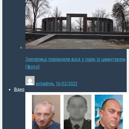
Запоріжці порівняли вхід у парк із цвинтарем
(фото)
sichadmin
,
16/02/2022
Відео