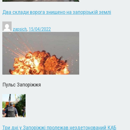
Два склади ворога знищено на запорізькій землі
zapsich
,
15/04/2022
Пульс Запоріжжя
Три дні у Запоріжжі пролежав нездетонований КАБ