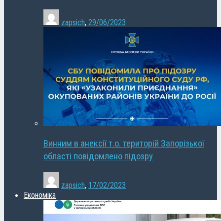
zapsich
,
29/06/2023
Винним в анексії т.о. територій Запорізької
області повідомлено підозру
zapsich
,
17/02/2023
Економіка