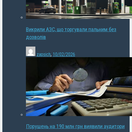
Викрили АЗС, що торгували пальним без
дозволів
zapsich
,
10/02/2026
Порушень на 190 млн грн виявили аудитори