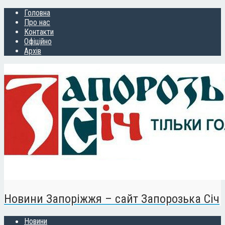
Головна
Про нас
Контакти
Офіційно
Архів
Новини Запоріжжя – сайт Запорозька Січ
Новини