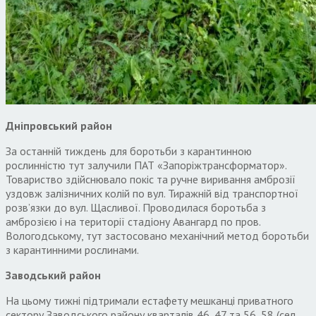
Дніпровський район
За останній тиждень для боротьби з карантинною
рослинністю тут залучили ПАТ «Запоріжтрансформатор».
Товариство здійснювало покіс та ручне виривання амброзії
уздовж залізничних колій по вул. Тиражній від транспортної
розв’язки до вул. Щасливої. Проводилася боротьба з
амброзією і на території стадіону Авангард по пров.
Вологодському, тут застосовано механічний метод боротьби
з карантинними рослинами.
Заводський район
На цьому тижні підтримали естафету мешканці приватного
сектору Заводського району кварталів 46, 47 та 56, 58 (сел.