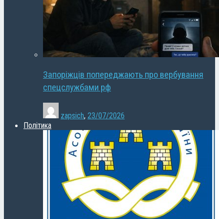
Запоріжців попереджають про вербування
спецслужбами рф
zapsich
,
23/07/2026
Політика