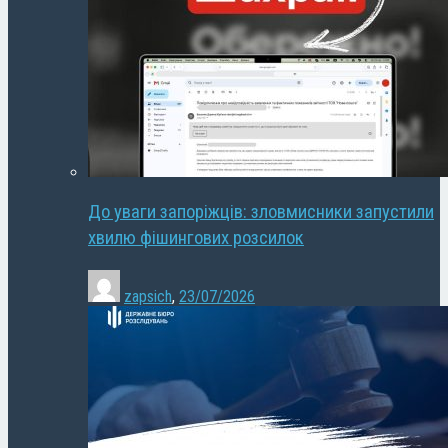
До уваги запоріжців: зловмисники запустили
хвилю фішингових розсилок
zapsich
,
23/07/2026