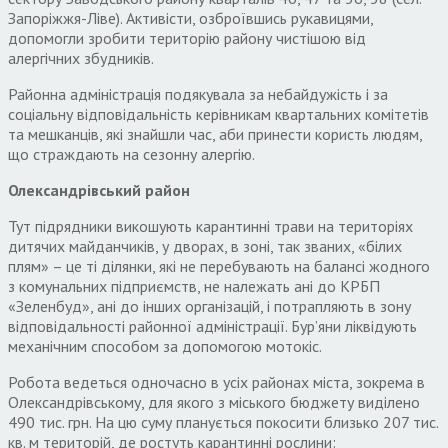
Запоріжжя-Ліве). Активісти, озброївшись рукавицями,
допомогли зробити територію району чистішою від
алергічних збудників.
Районна адміністрація подякувала за небайдужість і за
соціальну відповідальність керівникам квартальних комітетів
та мешканців, які знайшли час, аби принести користь людям,
що страждають на сезонну алергію.
Олександрівський район
Тут підрядники викошують карантинні трави на територіях
дитячих майданчиків, у дворах, в зоні, так званих, «білих
плям» – це ті ділянки, які не перебувають на балансі жодного
з комунальних підприємств, не належать ані до КРБП
«Зеленбуд», ані до інших організацій, і потрапляють в зону
відповідальності районної адміністрації. Бур’яни ліквідують
механічним способом за допомогою мотокіс.
Робота ведеться одночасно в усіх районах міста, зокрема в
Олександрівському, для якого з міського бюджету виділено
490 тис. грн. На цю суму планується покосити близько 207 тис.
кв. м територій, де ростуть карантинні рослини: