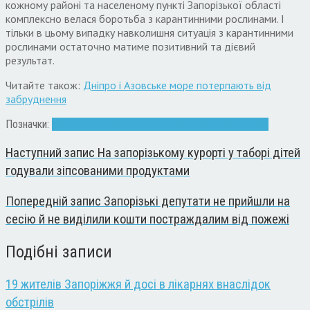
кожному районі та населеному пункті Запорізької області
комплексно велася боротьба з карантинними рослинами. І
тільки в цьому випадку навколишня ситуація з карантинними
рослинами остаточно матиме позитивний та дієвий
результат.
Читайте також:
Дніпро і Азовське море потерпають від
забруднення
Позначки:
амброзія
боротьба
Запоріжжя
карантинні рослини
Наступний запис
На запорізькому курорті у таборі дітей
годували зіпсованими продуктами
Попередній запис
Запорізькі депутати не прийшли на
сесію й не виділили кошти постраждалим від пожежі
Подібні записи
19 жителів Запоріжжя й досі в лікарнях внаслідок
обстрілів