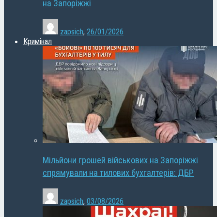
на Запоріжжі
zapsich
,
26/01/2026
Кримінал
Мільйони грошей військових на Запоріжжі
спрямували на тилових бухгалтерів: ДБР
zapsich
,
03/08/2026