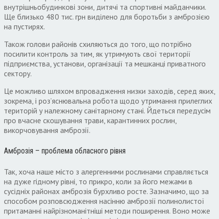
внутрішньобудинкові зони, дитячі та спортивні майданчики.
Ще близько 480 тис. грн виділено для боротьби з амброзією
на пустирях.
Також голови районів схиляються до того, що потрібно
посилити контроль за тим, як утримують свої території
підприємства, установи, організації та мешканці приватного
сектору.
Це можливо шляхом впровадження низки заходів, серед яких,
зокрема, і роз’яснювальна робота щодо утримання прилеглих
територій у належному санітарному стані. Йдеться передусім
про вчасне скошування трави, карантинних рослин,
викорчовування амброзії.
Амброзія – проблема обласного рівня
Так, хоча наше місто з алергенними рослинами справляється
на дуже гідному рівні, то прикро, коли за його межами в
сусідніх районах амброзія бурхливо росте. Зазначимо, що за
способом розповсюдження насінню амброзії полинолистої
притаманні найрізноманітніші методи поширення. Воно може