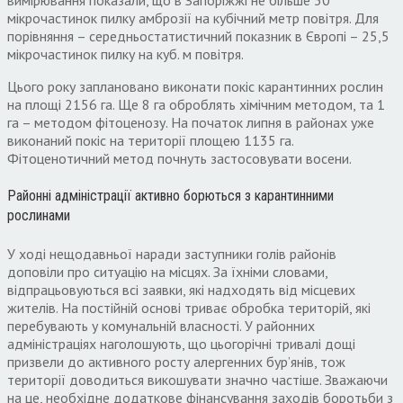
мікрочастинок пилку амброзії на кубічний метр повітря. Для
порівняння – середньостатистичний показник в Європі – 25,5
мікрочастинок пилку на куб. м повітря.
Цього року заплановано виконати покіс карантинних рослин
на площі 2156 га. Ще 8 га оброблять хімічним методом, та 1
га – методом фітоценозу. На початок липня в районах уже
виконаний покіс на території площею 1135 га.
Фітоценотичний метод почнуть застосовувати восени.
Районні адміністрації активно борються з карантинними
рослинами
У ході нещодавньої наради заступники голів районів
доповіли про ситуацію на місцях. За їхніми словами,
відпрацьовуються всі заявки, які надходять від місцевих
жителів. На постійній основі триває обробка територій, які
перебувають у комунальній власності. У районних
адміністраціях наголошують, що цьогорічні тривалі дощі
призвели до активного росту алергенних бур’янів, тож
території доводиться викошувати значно частіше. Зважаючи
на це, необхідне додаткове фінансування заходів боротьби з