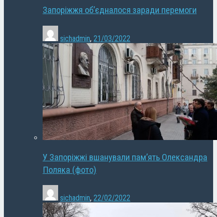
Запоріжжя об’єдналося заради перемоги
sichadmin
,
21/03/2022
У Запоріжжі вшанували пам’ять Олександра
Поляка (фото)
sichadmin
,
22/02/2022