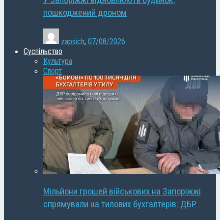
У Запоріжжі відновлюють будинок,
пошкоджений дроном
zapsich
,
07/08/2026
Суспільство
Культура
Спорт
Мільйони грошей військових на Запоріжжі
спрямували на тилових бухгалтерів: ДБР