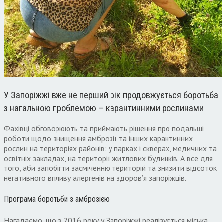
У Запоріжжі вже не перший рік продовжується боротьба
з нагальною проблемою – карантинними рослинами
Фахівці обговорюють та приймають рішення про подальші
роботи щодо знищення амброзії та інших карантинних
рослин на територіях районів: у парках і скверах, медичних та
освітніх закладах, на території житлових будинків. А все для
того, аби запобігти засміченню територій та знизити відсоток
негативного впливу алергенів на здоров’я запоріжців.
Програма боротьби з амброзією
Нагадаємо, що з 2016 року у Запоріжжі реалізується міська