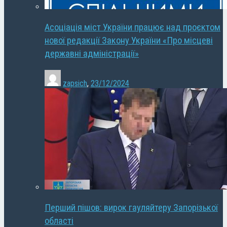
Асоціація міст України працює над проєктом
нової редакції Закону України «Про місцеві
державні адміністрації»
zapsich
,
23/12/2024
Перший пішов: вирок гауляйтеру Запорізької
області