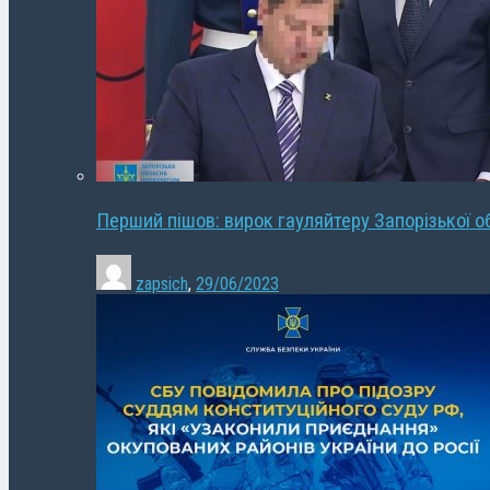
Перший пішов: вирок гауляйтеру Запорізької о
zapsich
,
29/06/2023