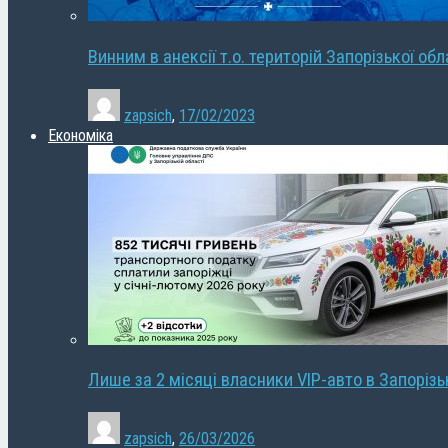
Винним в анексії т.о. територій Запорізької об
zapsich
,
17/02/2023
Економіка
Лише за 2 місяці власники VIP-авто в Запорізь
zapsich
,
26/03/2026