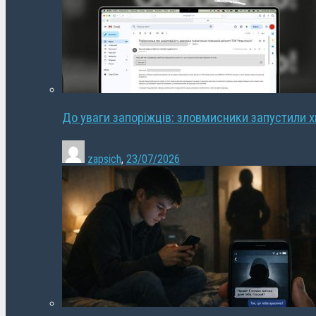
До уваги запоріжців: зловмисники запустили 
zapsich
,
23/07/2026