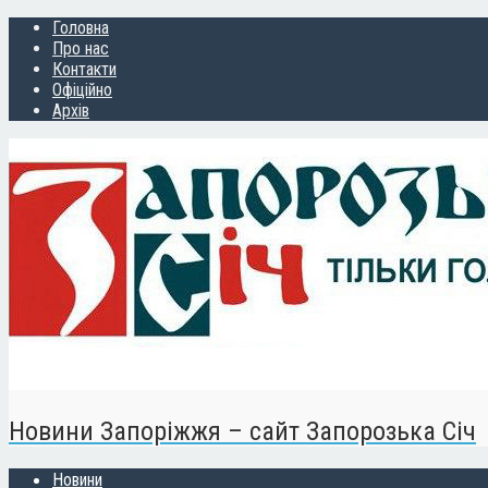
Головна
Про нас
Контакти
Офіційно
Архів
Новини Запоріжжя – сайт Запорозька Січ
Новини