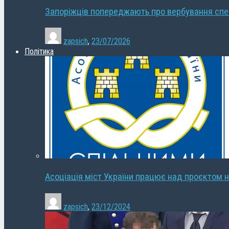
Запоріжців попереджають про вербування сп
zapsich
,
23/07/2026
Політика
Асоціація міст України працює над проєктом н
zapsich
,
23/12/2024