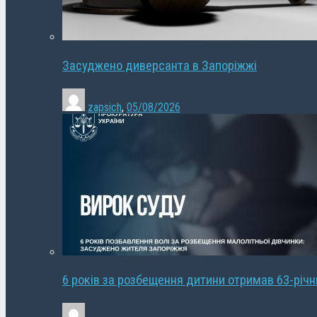
Засуджено диверсанта в Запоріжжі
zapsich
,
05/08/2026
6 років за розбещення дитини отримав 63-річ