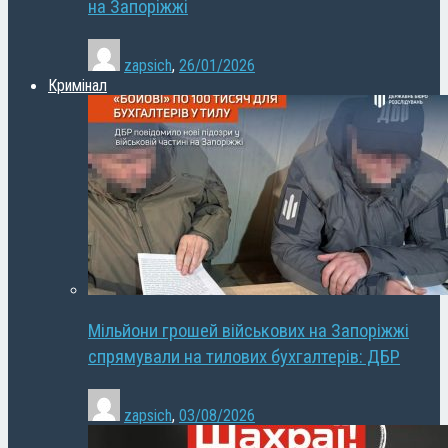
на Запоріжжі
zapsich
,
26/01/2026
Кримінал
Мільйони грошей військових на Запоріжжі
спрямували на тилових бухгалтерів: ДБР
zapsich
,
03/08/2026