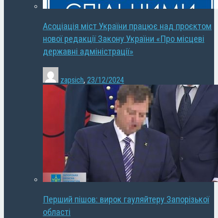
Асоціація міст України працює над проєктом
нової редакції Закону України «Про місцеві
державні адміністрації»
zapsich
,
23/12/2024
Перший пішов: вирок гауляйтеру Запорізької
області