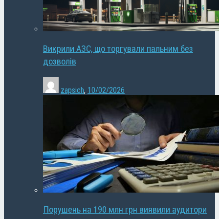
Викрили АЗС, що торгували пальним без
дозволів
zapsich
,
10/02/2026
Порушень на 190 млн грн виявили аудитори