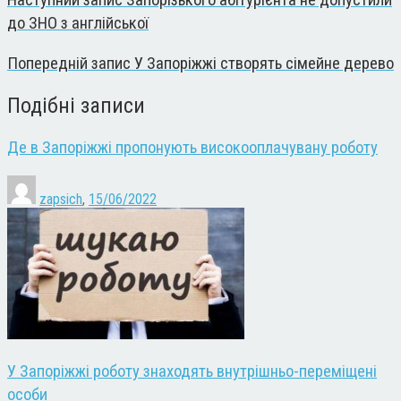
до ЗНО з англійської
Попередній запис
У Запоріжжі створять сімейне дерево
Подібні записи
Де в Запоріжжі пропонують високооплачувану роботу
zapsich
,
15/06/2022
У Запоріжжі роботу знаходять внутрішньо-переміщені
особи