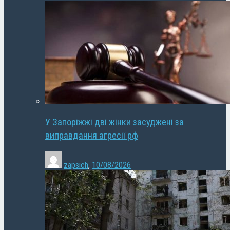
У Запоріжжі дві жінки засуджені за
виправдання агресії рф
zapsich
,
10/08/2026