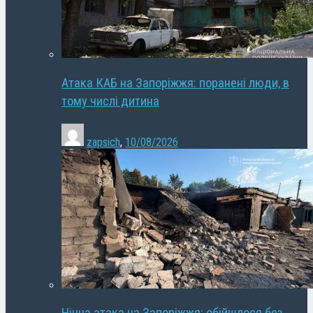
Атака КАБ на Запоріжжя: поранені люди, в
тому числі дитина
zapsich
,
10/08/2026