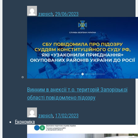
zapsich
,
29/06/2023
Винним в анексії т.о. територій Запорізької
області повідомлено підозру
zapsich
,
17/02/2023
Економіка