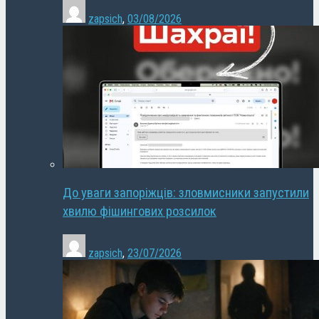
zapsich
,
03/08/2026
До уваги запоріжців: зловмисники запустили
хвилю фішингових розсилок
zapsich
,
23/07/2026