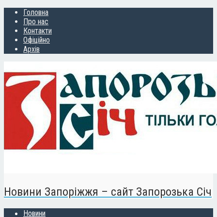
Головна
Про нас
Контакти
Офіційно
Архів
Новини Запоріжжя – сайт Запорозька Січ
Новини