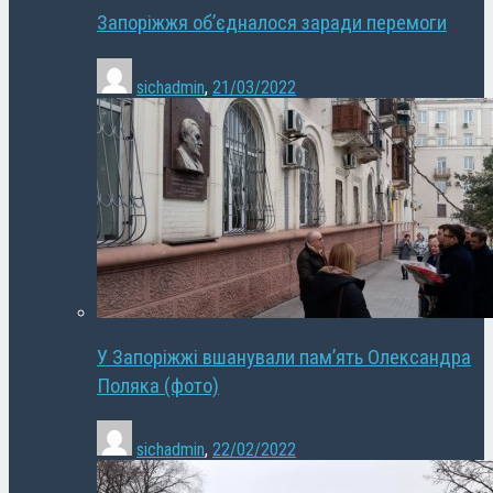
Запоріжжя об’єдналося заради перемоги
sichadmin
,
21/03/2022
У Запоріжжі вшанували пам’ять Олександра
Поляка (фото)
sichadmin
,
22/02/2022