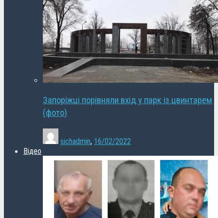
Запоріжці порівняли вхід у парк із цвинтарем
(фото)
sichadmin
,
16/02/2022
Відео