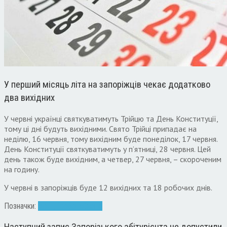
У перший місяць літа на запоріжців чекає додатково
два вихідних
У червні українці святкуватимуть Трійцю та День Конституції,
тому ці дні будуть вихідними. Свято Трійці припадає на
неділю, 16 червня, тому вихідним буде понеділок, 17 червня.
День Конституції святкуватимуть у п’ятниці, 28 червня. Цей
день також буде вихідним, а четвер, 27 червня, – скороченим
на годину.
У червні в запоріжців буде 12 вихідних та 18 робочих днів.
Позначки:
вихідні
робота
Свято
Наступний запис
Запорізького абітурієнта не допустили