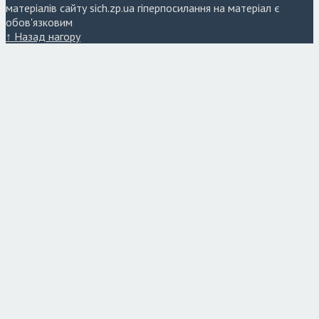
матеріалів сайту sich.zp.ua гіперпосилання на матеріал є
обов'язковим
↑ Назад нагору