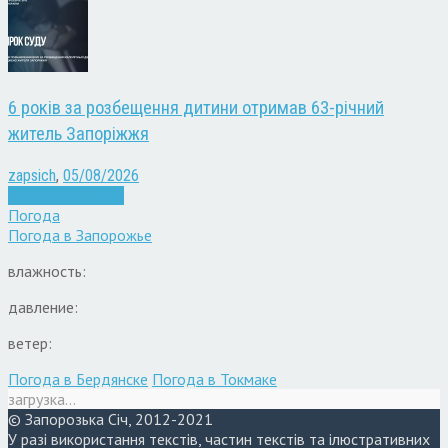
6 років за розбещення дитини отримав 63-річний
житель Запоріжжя
zapsich
,
05/08/2026
Запоріжжя
Новини
Погода
Погода в
Запорожье
влажность:
давление:
ветер:
Погода в Бердянске
Погода в Токмаке
загрузка...
© Запорозька Січ, 2012-2021
У разі використання текстів, частин текстів та ілюстративних