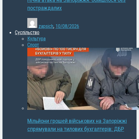
Нічна атака на Запоріжжя: обійшлося без
постраждалих
zapsich
,
10/08/2026
Суспільство
Культура
Спорт
Мільйони грошей військових на Запоріжжі
спрямували на тилових бухгалтерів: ДБР