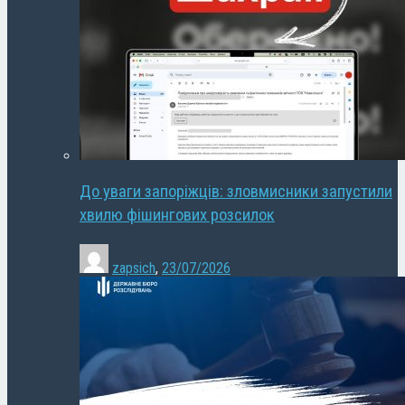
До уваги запоріжців: зловмисники запустили
хвилю фішингових розсилок
zapsich
,
23/07/2026