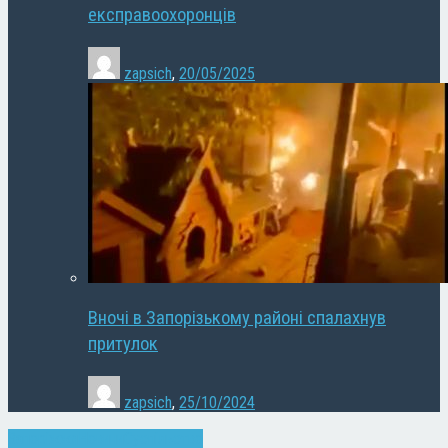
експравоохоронців
zapsich
,
20/05/2025
Вночі в Запорізькому районі спалахнув
притулок
zapsich
,
25/10/2024
Запоріжжя
Новини
Суспільство