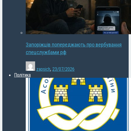
Запоріжців попереджають про вербування
спецслужбами рф
zapsich
,
23/07/2026
Політика