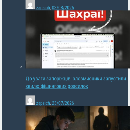
zapsich
,
03/08/2026
До уваги запоріжців: зловмисники запустили
хвилю фішингових розсилок
zapsich
,
23/07/2026