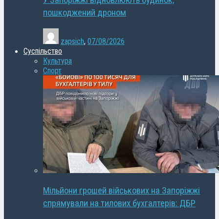
У Запоріжжі відновлюють будинок,
пошкоджений дроном
zapsich
,
07/08/2026
Суспільство
Культура
Спорт
Мільйони грошей військових на Запоріжжі
спрямували на тилових бухгалтерів: ДБР