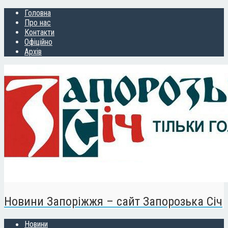
Головна
Про нас
Контакти
Офіційно
Архів
Новини Запоріжжя – сайт Запорозька Січ
Новини