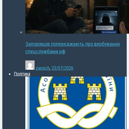
Запоріжців попереджають про вербування
спецслужбами рф
zapsich
,
23/07/2026
Політика