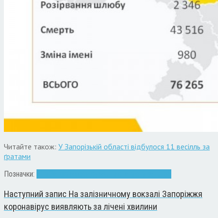
Читайте також:
У Запорізькій області відбулося 11 весілль за
ґратами
Позначки:
діти
Запоріжжя
одруження
статистика
шлюб
Наступний запис
На залізничному вокзалі Запоріжжя
коронавірус виявляють за лічені хвилини