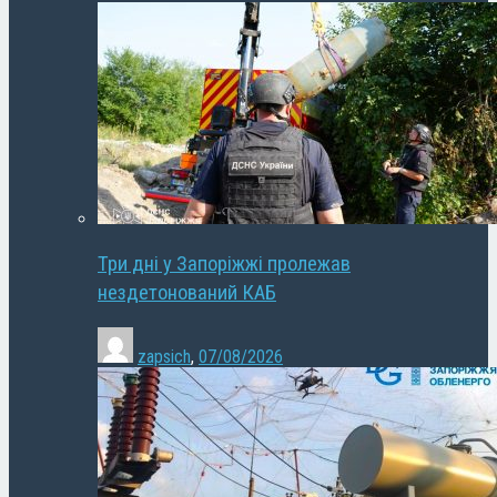
Три дні у Запоріжжі пролежав
нездетонований КАБ
zapsich
,
07/08/2026