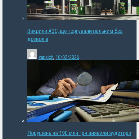
Викрили АЗС, що торгували пальним без
дозволів
zapsich
,
10/02/2026
Порушень на 190 млн грн виявили аудитори