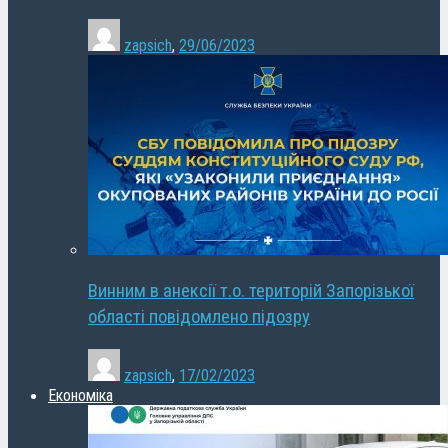
zapsich
,
29/06/2023
Винним в анексії т.о. територій Запорізької
області повідомлено підозру
zapsich
,
17/02/2023
Економіка