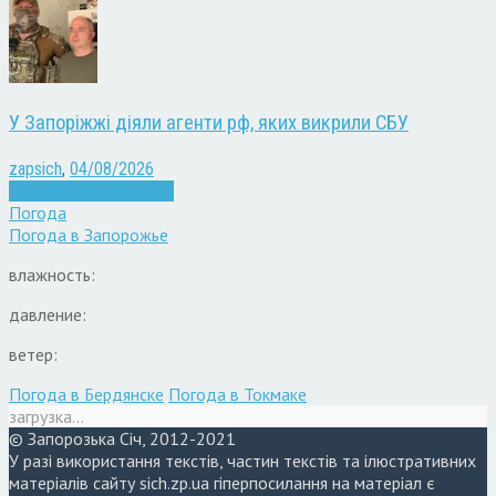
У Запоріжжі діяли агенти рф, яких викрили СБУ
zapsich
,
04/08/2026
Війна
Запоріжжя
Новини
Погода
Погода в
Запорожье
влажность:
давление:
ветер:
Погода в Бердянске
Погода в Токмаке
загрузка...
© Запорозька Січ, 2012-2021
У разі використання текстів, частин текстів та ілюстративних
матеріалів сайту sich.zp.ua гіперпосилання на матеріал є