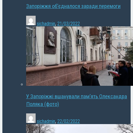
Запоріжжя об’єдналося заради перемоги
sichadmin
,
21/03/2022
У Запоріжжі вшанували пам’ять Олександра
Поляка (фото)
sichadmin
,
22/02/2022