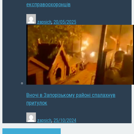
експравоохоронців
zapsich
,
20/05/2025
Вночі в Запорізькому районі спалахнув
притулок
zapsich
,
25/10/2024
Запоріжжя
Новини
Суспільство