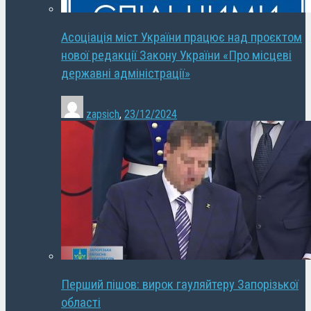
Асоціація міст України працює над проєктом
нової редакції Закону України «Про місцеві
державні адміністрації»
zapsich
,
23/12/2024
Перший пішов: вирок гауляйтеру Запорізької
області