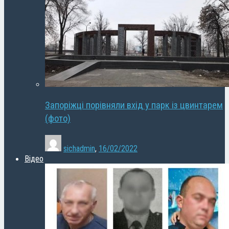
Запоріжці порівняли вхід у парк із цвинтарем
(фото)
sichadmin
,
16/02/2022
Відео