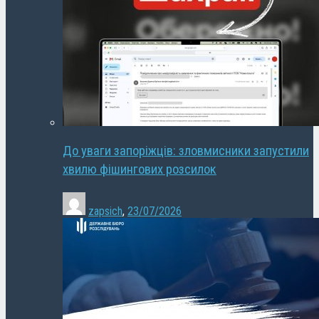
До уваги запоріжців: зловмисники запустили
хвилю фішингових розсилок
zapsich
,
23/07/2026