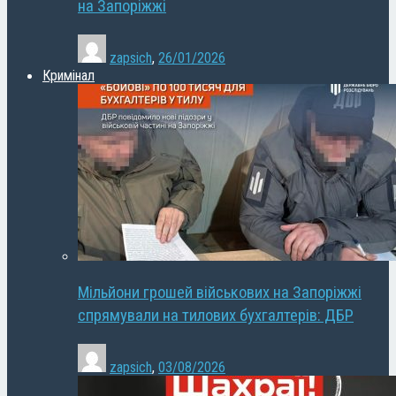
на Запоріжжі
zapsich
,
26/01/2026
Кримінал
Мільйони грошей військових на Запоріжжі
спрямували на тилових бухгалтерів: ДБР
zapsich
,
03/08/2026