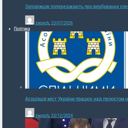
Запоріжців попереджають про вербування сп
zapsich
,
23/07/2026
Політика
Асоціація міст України працює над проєктом н
zapsich
,
23/12/2024