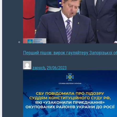
Перший пішов: вирок гауляйтеру Запорізької о
zapsich
,
29/06/2023