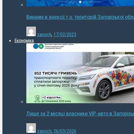
Винним в анексії т.о. територій Запорізької об
zapsich
,
17/02/2023
Економіка
Лише за 2 місяці власники VIP-авто в Запорізь
zapsich
,
26/03/2026