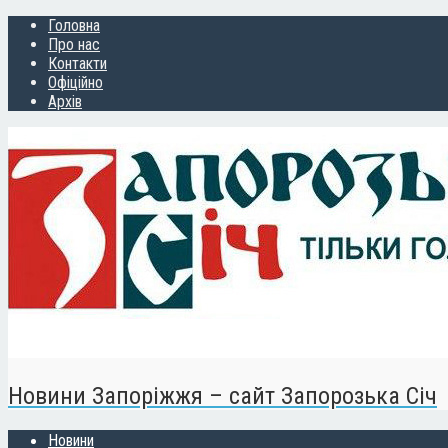
Головна
Про нас
Контакти
Офіційно
Архів
Новини Запоріжжя – сайт Запорозька Січ
Новини