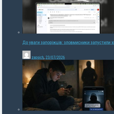
До уваги запоріжців: зловмисники запустили 
zapsich
,
23/07/2026