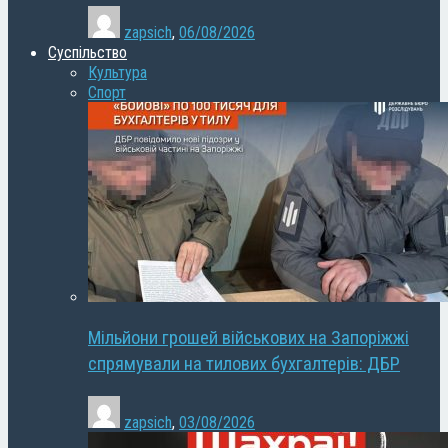
zapsich
,
06/08/2026
Суспільство
Культура
Спорт
Мільйони грошей військових на Запоріжжі
спрямували на тилових бухгалтерів: ДБР
zapsich
,
03/08/2026