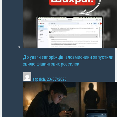
До уваги запоріжців: зловмисники запустили
хвилю фішингових розсилок
zapsich
,
23/07/2026