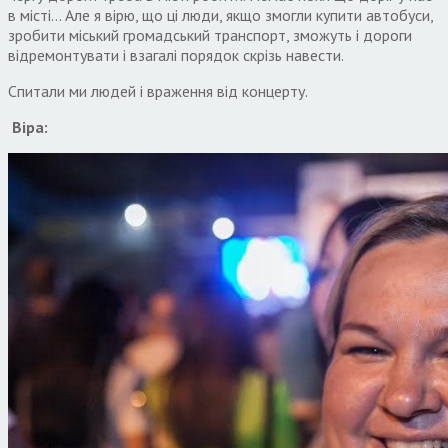
в місті… Але я вірю, що ці люди, якщо змогли купити автобуси,
зробити міський громадський транспорт, зможуть і дороги
відремонтувати і взагалі порядок скрізь навести.
Спитали ми людей і враження від концерту.
Віра: