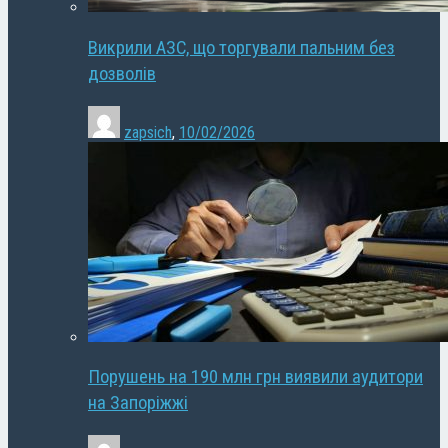
Викрили АЗС, що торгували пальним без
дозволів
zapsich
,
10/02/2026
Порушень на 190 млн грн виявили аудитори
на Запоріжжі