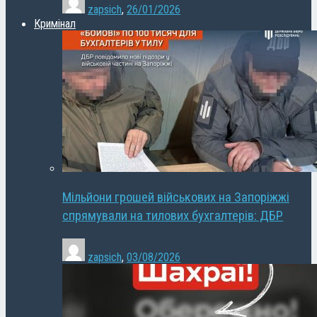
zapsich
,
26/01/2026
Кримінал
Мільйони грошей військових на Запоріжжі
спрямували на тилових бухгалтерів: ДБР
zapsich
,
03/08/2026