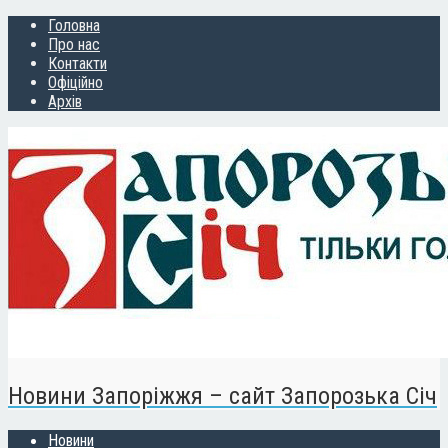
Головна
Про нас
Контакти
Офіційно
Архів
Новини Запоріжжя – сайт Запорозька Січ
Новини