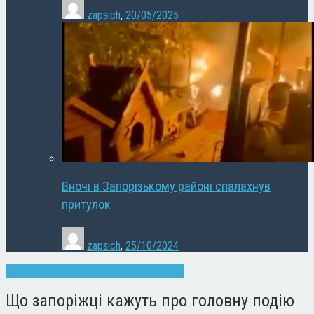
zapsich
,
20/05/2025
Вночі в Запорізькому районі спалахнув
притулок
zapsich
,
25/10/2024
Запоріжжя
Культура
Новини
Суспільство
Що запоріжці кажуть про головну подію