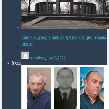
Запоріжці порівняли вхід у парк із цвинтарем
(фото)
sichadmin
,
16/02/2022
Відео