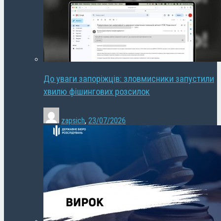
До уваги запоріжців: зловмисники запустили
хвилю фішингових розсилок
zapsich
,
23/07/2026