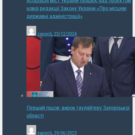
Асоціація міст України працює над проєктом
нової редакції Закону України «Про місцеві
державні адміністрації»
zapsich
,
23/12/2024
Перший пішов: вирок гауляйтеру Запорізької
області
zapsich
,
29/06/2023