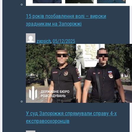
15 років позбавлення волі – вироки
зрадникам на Запоріжжі
zapsich
,
05/12/2025
У суд Запоріжжя спрямували справу 4-х
експравоохоронців