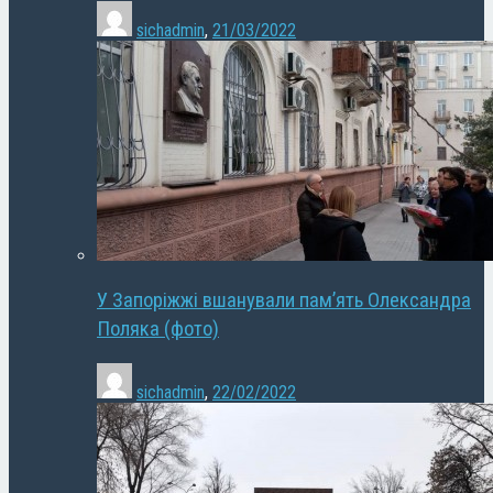
sichadmin
,
21/03/2022
У Запоріжжі вшанували пам’ять Олександра
Поляка (фото)
sichadmin
,
22/02/2022