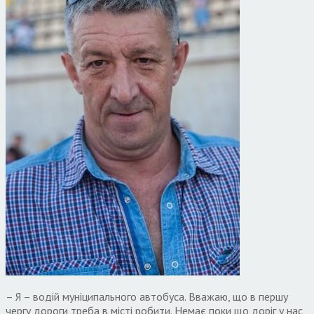
– Я – водій муніципального автобуса. Вважаю, що в першу
чергу дороги треба в місті робити. Немає поки що доріг у нас