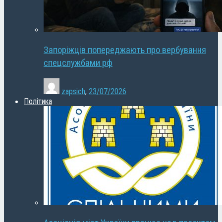
Запоріжців попереджають про вербування
спецслужбами рф
zapsich
,
23/07/2026
Політика