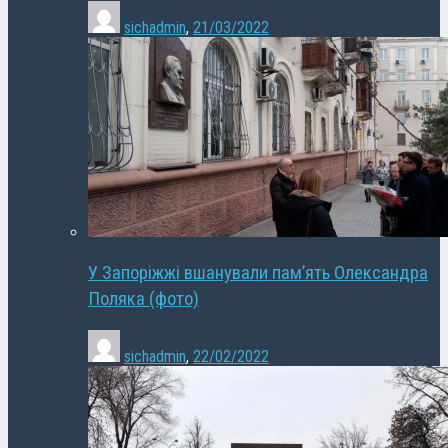
sichadmin
,
21/03/2022
У Запоріжжі вшанували пам’ять Олександра
Поляка (фото)
sichadmin
,
22/02/2022