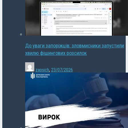
До уваги запоріжців: зловмисники запустили
хвилю фішингових розсилок
zapsich
,
23/07/2026