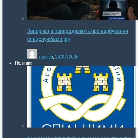
Запоріжців попереджають про вербування
спецслужбами рф
zapsich
,
23/07/2026
Політика