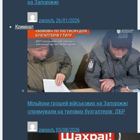
на Запоріжжі
zapsich
,
26/01/2026
Кримінал
Мільйони грошей військових на Запоріжжі
спрямували на тилових бухгалтерів: ДБР
zapsich
,
03/08/2026