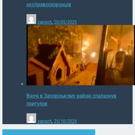
експравоохоронців
zapsich
,
20/05/2025
Вночі в Запорізькому районі спалахнув
притулок
zapsich
,
25/10/2024
Запоріжжя
Новини
Політика
Слайдер
Суспільство