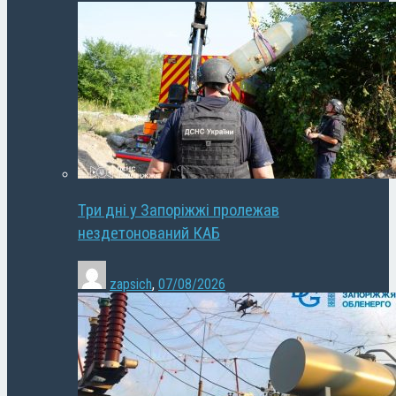
Три дні у Запоріжжі пролежав
нездетонований КАБ
zapsich
,
07/08/2026