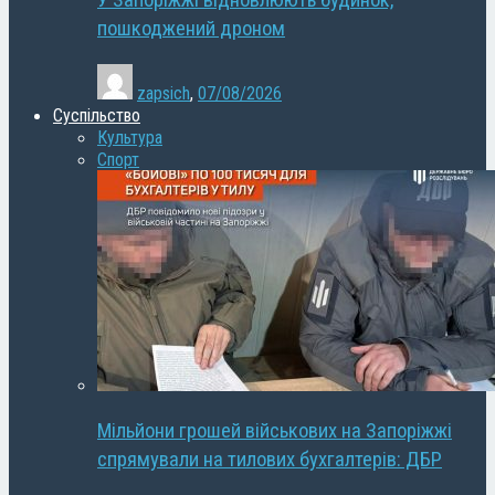
У Запоріжжі відновлюють будинок,
пошкоджений дроном
zapsich
,
07/08/2026
Суспільство
Культура
Спорт
Мільйони грошей військових на Запоріжжі
спрямували на тилових бухгалтерів: ДБР