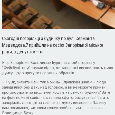
Сьогодні погорільці з будинку по вул. Сержанта
Медведєва,7 прийшли на сесію Запорізької міської
ради, а депутати – ні
Мер Запоріжжя Володимир Буряк на своїй сторінці у
“Фейсбуці” опублікував відео, де запоріжці висловлюють свою
думку щодо прогулів народних обранців.
– Ну як, скажіть мені, так можна? Справжній цинізм – люди
залишилися без даху над головою, а ви не можете прийти
проголосувати за виділення коштів на ремонт будинку? Зате
на фоні пожежі совісті вистачило сфотографуватися! Багато
запоріжців сьогодні на сесії свою думку висловили. Залишу
вам посилання, висновки кожен зробить самі, – зазначив
Володимир Буряк.