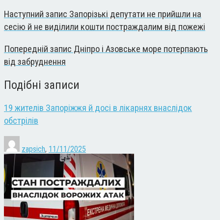
Наступний запис
Запорізькі депутати не прийшли на
сесію й не виділили кошти постраждалим від пожежі
Попередній запис
Дніпро і Азовське море потерпають
від забруднення
Подібні записи
19 жителів Запоріжжя й досі в лікарнях внаслідок
обстрілів
zapsich
,
11/11/2025