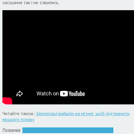
засідання так і не з’явились.
Читайте також:
Запорожці вийшли на мітинг, щоб підтримати
міського голову
Позначки:
Володимир Буряк
депутати
Запоріжжя
мер
сесія