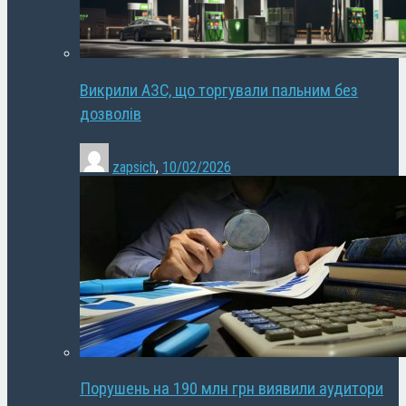
Викрили АЗС, що торгували пальним без
дозволів
zapsich
,
10/02/2026
Порушень на 190 млн грн виявили аудитори