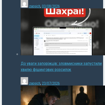
zapsich
,
03/08/2026
До уваги запоріжців: зловмисники запустили
хвилю фішингових розсилок
zapsich
,
23/07/2026