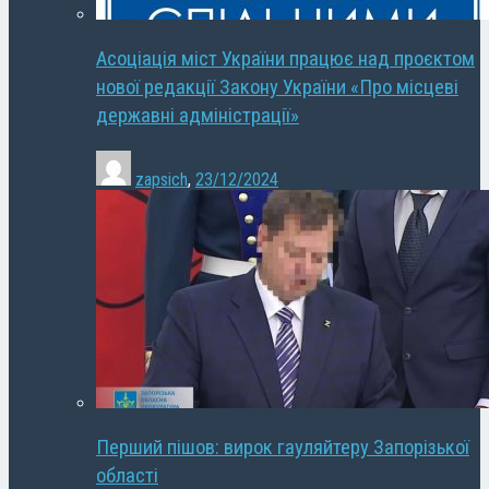
Асоціація міст України працює над проєктом
нової редакції Закону України «Про місцеві
державні адміністрації»
zapsich
,
23/12/2024
Перший пішов: вирок гауляйтеру Запорізької
області