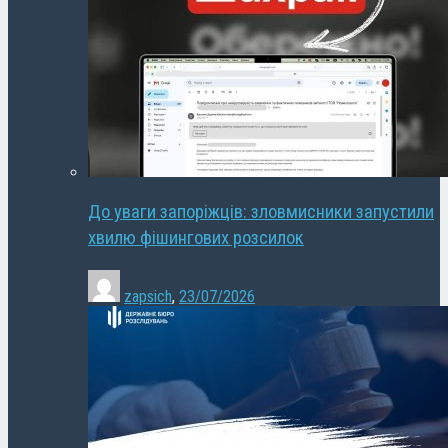
До уваги запоріжців: зловмисники запустили
хвилю фішингових розсилок
zapsich
,
23/07/2026