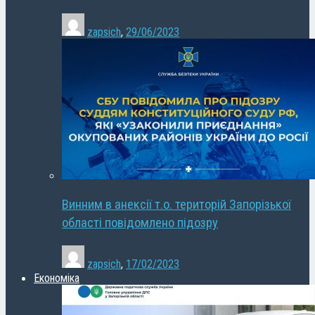
zapsich
,
29/06/2023
Винним в анексії т.о. територій Запорізької
області повідомлено підозру
zapsich
,
17/02/2023
Економіка