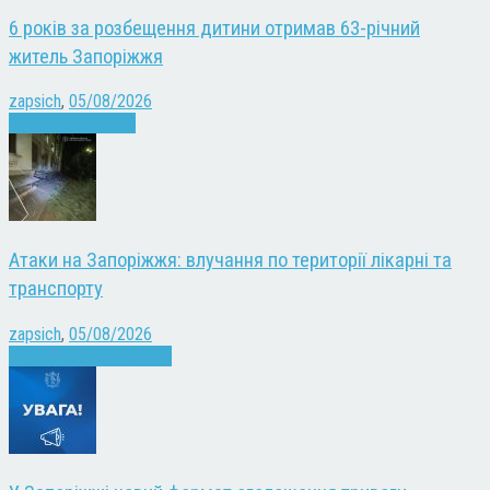
6 років за розбещення дитини отримав 63-річний
житель Запоріжжя
zapsich
,
05/08/2026
Запоріжжя
Новини
Атаки на Запоріжжя: влучання по території лікарні та
транспорту
zapsich
,
05/08/2026
Війна
Запоріжжя
Новини