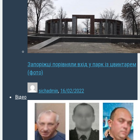
Запоріжці порівняли вхід у парк із цвинтарем
(фото)
sichadmin
,
16/02/2022
Відео