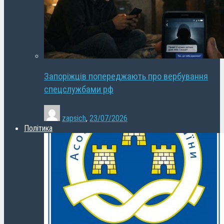
Запоріжців попереджають про вербування
спецслужбами рф
zapsich
,
23/07/2026
Політика