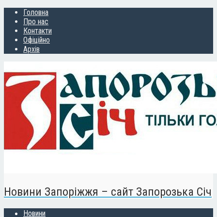
Головна
Про нас
Контакти
Офіційно
Архів
Новини Запоріжжя – сайт Запорозька Січ
Новини