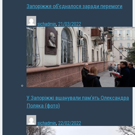
Запоріжжя об’єдналося заради перемоги
sichadmin
,
21/03/2022
У Запоріжжі вшанували пам’ять Олександра
Поляка (фото)
sichadmin
,
22/02/2022