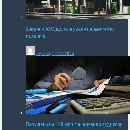
Викрили АЗС, що торгували пальним без
дозволів
zapsich
,
10/02/2026
Порушень на 190 млн грн виявили аудитори