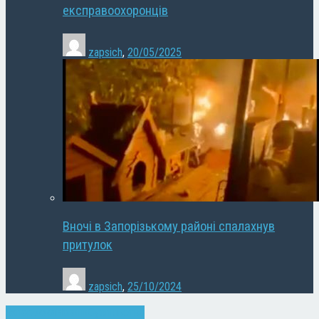
експравоохоронців
zapsich
,
20/05/2025
Вночі в Запорізькому районі спалахнув
притулок
zapsich
,
25/10/2024
Запоріжжя
Новини
Суспільство