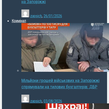
на Запоріжжі
zapsich
,
26/01/2026
Кримінал
Мільйони грошей військових на Запоріжжі
спрямували на тилових бухгалтерів: ДБР
zapsich
,
03/08/2026