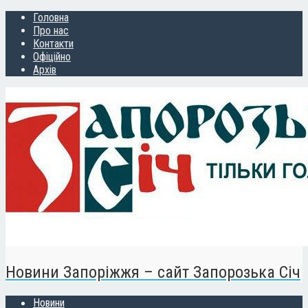
Головна
Про нас
Контакти
Офіційно
Архів
Новини Запоріжжя – сайт Запорозька Січ
Новини