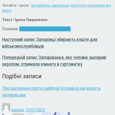
Читайте також:
Чи роблять запорізькі депутати щеплення від
грипу
Текст: Ірина Гавриленко
Позначки:
вакцина
Грип
Здоров'я
щеплення
Наступний запис
Запоріжці збирають кошти для
військовослужбовців
Попередній запис
Запоріжанка, яку чоловік ошпарив
окропом, отримала кімнату в гуртожитку
Подібні записи
Про щеплення проти дифтерії й правця нагадують
запоріжцям
zapsich
,
12/07/2022