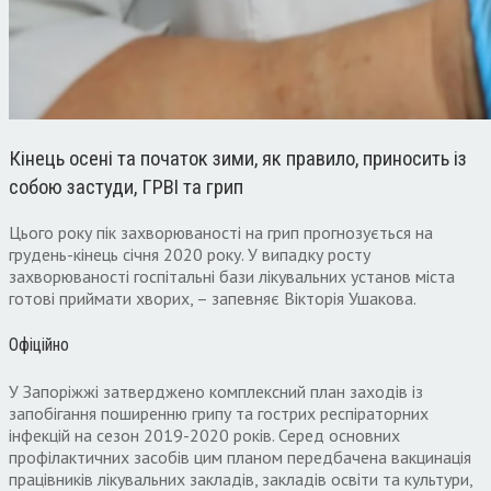
Кінець осені та початок зими, як правило, приносить із
собою застуди, ГРВІ та грип
Цього року пік захворюваності на грип прогнозується на
грудень-кінець січня 2020 року. У випадку росту
захворюваності госпітальні бази лікувальних установ міста
готові приймати хворих, – запевняє Вікторія Ушакова.
Офіційно
У Запоріжжі затверджено комплексний план заходів із
запобігання поширенню грипу та гострих респіраторних
інфекцій на сезон 2019-2020 років. Серед основних
профілактичних засобів цим планом передбачена вакцинація
працівників лікувальних закладів, закладів освіти та культури,