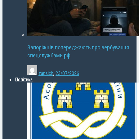
Запоріжців попереджають про вербування
спецслужбами рф
zapsich
,
23/07/2026
Політика