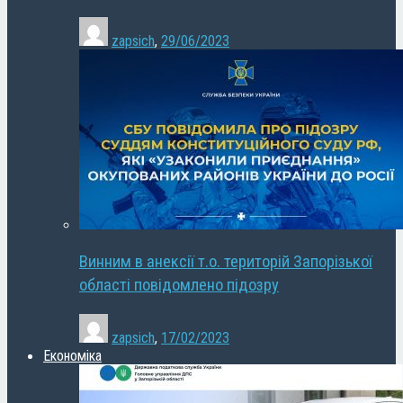
zapsich
,
29/06/2023
Винним в анексії т.о. територій Запорізької
області повідомлено підозру
zapsich
,
17/02/2023
Економіка