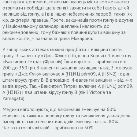
санітарної допомоги, кожен мешканець міста зможе вчасно
отримати необхідні щеплення і захистити себе і своїх дітей
не лише від грипу, а і від інших небезпечних хвороб, таких, як
кір, дифтерія, правець. Проте, вакцинація проти грипу відсутня
у Національному календарі щеплень і належить до
рекомендованих, тому бажаючі повинні купити вакцину за
власні кошти, – зазначила Ірина Макарова.
У запорізьких аптеках можна придбати 2 вакцини проти
грипу: 3-валентну «Джіс Флю» (Південна Корея) і 4-валентну
«Ваксигрип Тетра» (Франція). Їхня вартість – приблизно від
200 до 350 грн. 3-валентні вакцини захищають від 3-х вірусів
грипу. «Джіс Флю» включає А (H1N1) pdm09, А (H3N2) і один
штам вірусу грипу B. Відповідно, 4-валентні вакцини – від 4-х
видів вірусу. Так, «Ваксигрип Тетра» включає А (H1N1) pdm09,
А (H3N2) і два штами вірусу грипу B (лінії Victoria та
Yamagata).
Медики наголошують, що вакцинація зменшує на 60%
імовірність тяжкого перебігу грипу та виникнення ускладнень.
Імовірність смертельних випадків зменшується на 80%.
Частота госпіталізацій – приблизно на 50%.