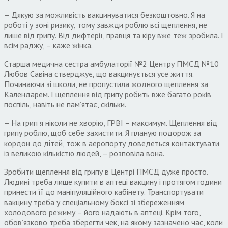
– Дякую за можливість вакцинуватися безкоштовно. Я на
роботі у зоні ризику, тому завжди роблю всі щеплення, не
лише від грипу. Від дифтерії, правця та кіру вже теж зробила. І
всім раджу, – каже жінка.
Старша медична сестра амбулаторії №2 Центру ПМСД №10
Любов Савіна стверджує, що вакцинується усе життя.
Починаючи зі школи, не пропустила жодного щеплення за
Календарем. І щеплення від грипу робить вже багато років
поспіль, навіть не пам’ятає, скільки.
– На грип я ніколи не хворію, ГРВІ – максимум. Щеплення від
грипу роблю, щоб себе захистити. Я планую подорож за
кордон до дітей, тож в аеропорту доведеться контактувати
із великою кількістю людей, – розповіла вона.
Зробити щеплення від грипу в Центрі ПМСД дуже просто.
Людині треба лише купити в аптеці вакцину і протягом години
принести її до маніпуляційного кабінету. Транспортувати
вакцину треба у спеціальному боксі зі збереженням
холодового режиму – його надають в аптеці. Крім того,
обов’язково треба зберегти чек, на якому зазначено час, коли