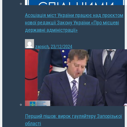
Асоціація міст України працює над проєктом
нової редакції Закону України «Про місцеві
державні адміністрації»
zapsich
,
23/12/2024
Перший пішов: вирок гауляйтеру Запорізької
області