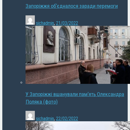
Запоріжжя об’єдналося заради перемоги
sichadmin
,
21/03/2022
У Запоріжжі вшанували пам’ять Олександра
Поляка (фото)
sichadmin
,
22/02/2022