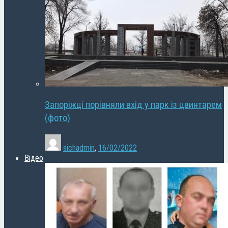
Запоріжці порівняли вхід у парк із цвинтарем
(фото)
sichadmin
,
16/02/2022
Відео