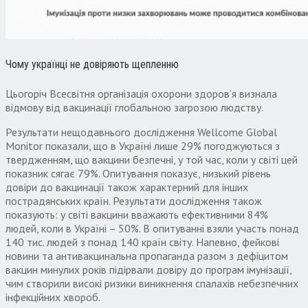
Чому українці не довіряють щепленню
Цьогоріч Всесвітня організація охорони здоров’я визнала
відмову від вакцинації глобальною загрозою людству.
Результати нещодавнього дослідження Wellcome Global
Monitor показали, що в Україні лише 29% погоджуються з
твердженням, що вакцини безпечні, у той час, коли у світі цей
показник сягає 79%. Опитування показує, низький рівень
довіри до вакцинації також характерний для інших
пострадянських країн. Результати дослідження також
показують: у світі вакцини вважають ефективними 84%
людей, коли в Україні – 50%. В опитуванні взяли участь понад
140 тис. людей з понад 140 країн світу. Напевно, фейкові
новини та антивакцинальна пропаганда разом з дефіцитом
вакцин минулих років підірвали довіру до програм імунізації,
чим створили високі ризики виникнення спалахів небезпечних
інфекційних хвороб.