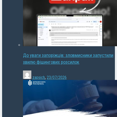
До уваги запоріжців: зловмисники запустили
хвилю фішингових розсилок
zapsich
,
23/07/2026