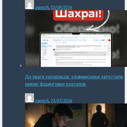
zapsich
,
03/08/2026
До уваги запоріжців: зловмисники запустили
хвилю фішингових розсилок
zapsich
,
23/07/2026