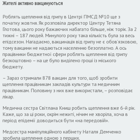
Жителі активно вакцинуються
Роблять щеплення від грипу в Центрі ПМСД №10 ще з
початку жовтня. Як розповіла директор Центру Тетяна
Глотова, цього року бажаючих набагато більше, ніж торік. За 2
тижні – 187 людей. Минулого року така кількість була за весь
епідсезон. Нагадаємо, вакцинація від грипу не є обов’язковою,
тому вакцини не надаються населенню безоплатно. А ось
працівники бюджетної сфери роблять щеплення від грипу
безкоштовно – на це було виділено гроші із міського
бюджету.
– Зараз отримали 878 вакцин для того, щоб зробити
щеплення працівникам закладів культури та медичним
працівникам. Половину з них вже використали, – розповідає
лікар.
Медична сестра Світлана Книш робить щеплення вже 6-й рік.
Каже, що за ці роки, окрім нежиті, нічим не хворіла, хоча в
період епідемії доводиться бути «на передовій».
Медсестра маніпуляційного кабінету Наталя Демченко
зробила щеплення одною з перших.