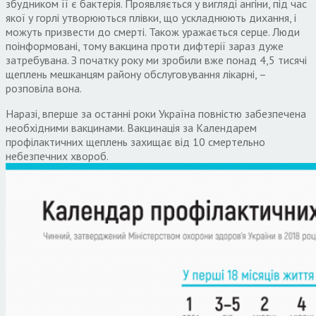
збудником її є бактерія. Проявляється у вигляді ангіни, під час
якої у горлі утворюються плівки, що ускладнюють дихання, і
можуть призвести до смерті. Також уражається серце. Люди
поінформовані, тому вакцина проти дифтерії зараз дуже
затребувана. З початку року ми зробили вже понад 4,5 тисячі
щеплень мешканцям району обслуговування лікарні, –
розповіла вона.
Наразі, вперше за останні роки Україна повністю забезпечена
необхідними вакцинами. Вакцинація за Календарем
профілактичних щеплень захищає від 10 смертельно
небезпечних хвороб.