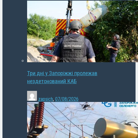
Три дні у Запоріжжі пролежав
нездетонований КАБ
zapsich
,
07/08/2026