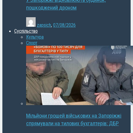
У Запоріжжі відновлюють будинок,
пошкоджений дроном
zapsich
,
07/08/2026
Суспільство
Культура
Спорт
Мільйони грошей військових на Запоріжжі
спрямували на тилових бухгалтерів: ДБР