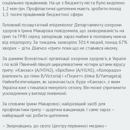
соціальних працівників. На це з бюджету міста було виділено
1,2 млн грн. Профілактичні щеплення мають зробити понад
1,5 тисячі працівників бюджетної сфери.
Головний позаштатний епідеміолог Департаменту охорони
здоров’я Ірина Макарова повідомила, що захворюваність на
грип та ГРВІ серед запоріжців зараз майже в половину нижча
від епідпорогу. За тиждень захворіло 3014 людей, понад 67%
хворих – діти. Діагноз «грип» поки що не ставився нікому.
За даними Всесвітньої організації охорони здоров’я, в Україні
і по всій Північній півкулі циркулюватиме чотири штами вірусу
грипу: «Канзас» (А/H3N2), «Брісбен» (А/Н1N1), «Колорадо»
(належить до гілки B/Victoria) і «Пхукет» (гілка B/Yamagata).
Найнебезпечнішим, як зазначається, буде «Канзас», з яким
Україна вже стикалася минулого сезону. Він може спричинити
ускладнення у вигляді пневмонії.
За словами Ірини Макарової, найдієвіший засіб для
профілактики грипу – щорічна вакцинація. І саме зараз –
найкращий час робити щеплення.
– Звернувшись до свого Центру первинної медико–