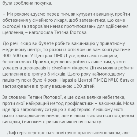
була зроблена покупка.
– Ми рекомендуємо перед тим, як купувати вакцину, пройти
обстеження у сімейного лікаря, щоб запевнитися, що саме
сьогодні за здоров’ям немає протипоказань для здійснення
щеплення, – наголосила Тетяна Глотова.
До речі, якщо ви будете робити вакцинацію у приватному
медичному центрі, то разом із оглядом це вам коштуватиме
400-500 грн. У Центрах ПМСД усе, крім самої вакцини, –
безкоштовно. Правда, щеплення роблять лише тим, у кого
укладена декларація із сімейним лікарем. Дітям можна робити
щеплення від грипу з 6 місяців. Цього року наймолодшому
пацієнту поки було 4 роки. Наразі в Центрі ПМСД №10 батьки
застрахували від грипу вакциною 120 дітей.
За словами Тетяни Глотової, є ще одна велика небезпека,
проти якої найкращий метод профілактики – вакцинація. Мова
йде про загрозливу ситуацію з дифтерією. У нашому місті
цього захворювання немає, але в інших з’являються поодинокі
випадки, і високим є ризик виникнення спалаху.
– Дифтерія передається повітряно-крапельним шляхом, але