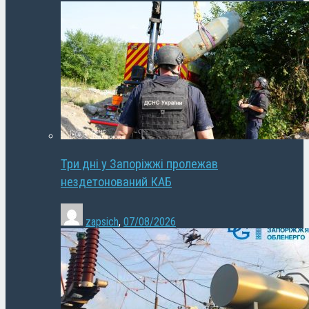
Три дні у Запоріжжі пролежав
нездетонований КАБ
zapsich
,
07/08/2026