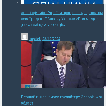
Асоціація міст України працює над проєктом
нової редакції Закону України «Про місцеві
державні адміністрації»
zapsich
,
23/12/2024
Перший пішов: вирок гауляйтеру Запорізької
області