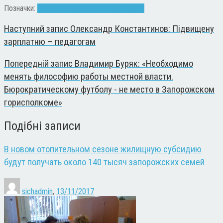
Позначки:
отопительный сезон
температура
Наступний запис
Олександр Константинов: Підвищену
зарплатню – педагогам
Попередній запис
Владимир Буряк: «Необходимо
менять философию работы местной власти.
Бюрократическому футболу - не место в Запорожском
горисполкоме»
Подібні записи
В новом отопительном сезоне жилищную субсидию
будут получать около 140 тысяч запорожских семей
sichadmin
,
13/11/2017