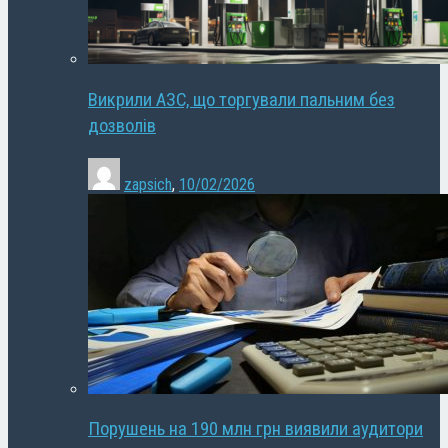
Викрили АЗС, що торгували пальним без
дозволів
zapsich
,
10/02/2026
Порушень на 190 млн грн виявили аудитори