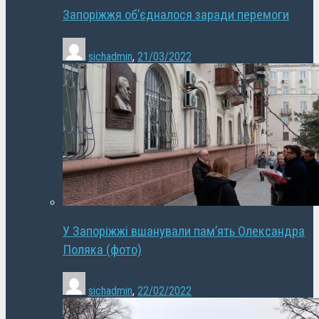
Запоріжжя об’єдналося заради перемоги
sichadmin
,
21/03/2022
У Запоріжжі вшанували пам’ять Олександра
Поляка (фото)
sichadmin
,
22/02/2022