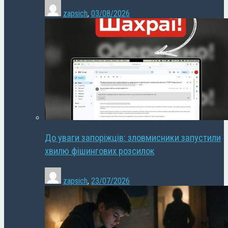
zapsich
,
03/08/2026
До уваги запоріжців: зловмисники запустили
хвилю фішингових розсилок
zapsich
,
23/07/2026