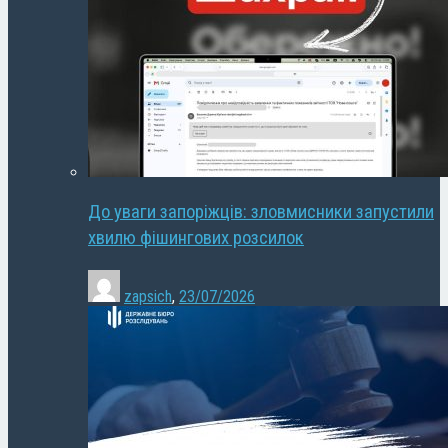
До уваги запоріжців: зловмисники запустили
хвилю фішингових розсилок
zapsich
,
23/07/2026