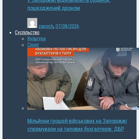
У Запоріжжі відновлюють будинок,
пошкоджений дроном
zapsich
,
07/08/2026
Суспільство
Культура
Спорт
Мільйони грошей військових на Запоріжжі
спрямували на тилових бухгалтерів: ДБР