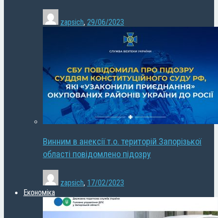
zapsich
,
29/06/2023
Винним в анексії т.о. територій Запорізької
області повідомлено підозру
zapsich
,
17/02/2023
Економіка