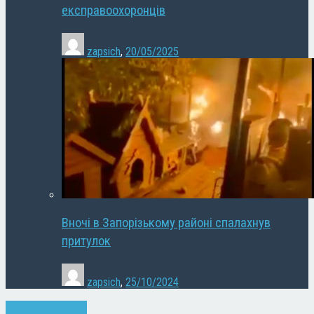
експравоохоронців
zapsich
,
20/05/2025
Вночі в Запорізькому районі спалахнув
притулок
zapsich
,
25/10/2024
Запоріжжя
Новини