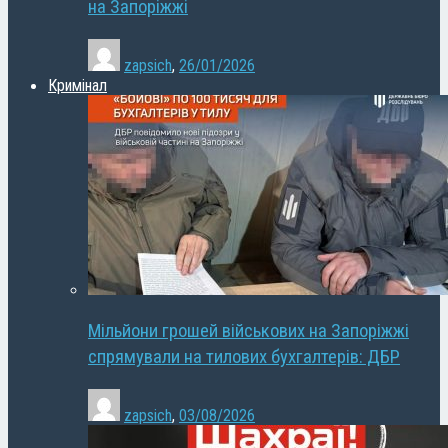
на Запоріжжі
zapsich
,
26/01/2026
Кримінал
Мільйони грошей військових на Запоріжжі
спрямували на тилових бухгалтерів: ДБР
zapsich
,
03/08/2026