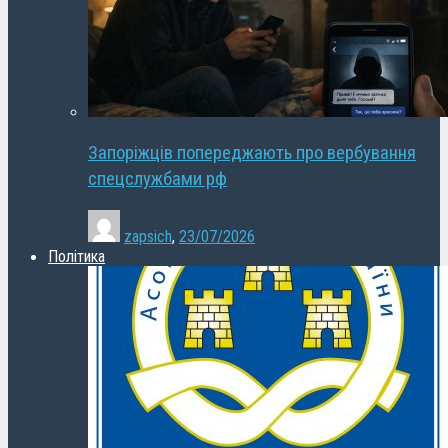
Запоріжців попереджають про вербування
спецслужбами рф
zapsich
,
23/07/2026
Політика