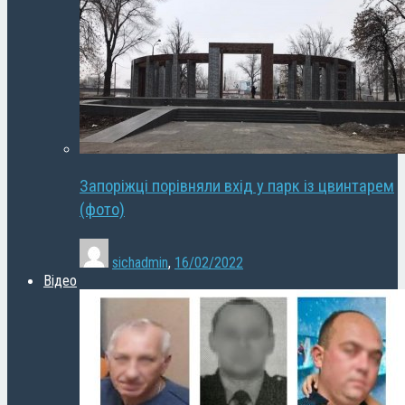
Запоріжці порівняли вхід у парк із цвинтарем
(фото)
sichadmin
,
16/02/2022
Відео