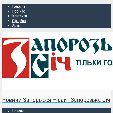
Головна
Про нас
Контакти
Офіційно
Архів
Новини Запоріжжя – сайт Запорозька Січ
Новини