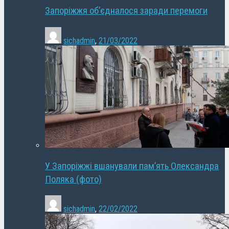
Запоріжжя об’єдналося заради перемоги
sichadmin
,
21/03/2022
У Запоріжжі вшанували пам’ять Олександра
Поляка (фото)
sichadmin
,
22/02/2022