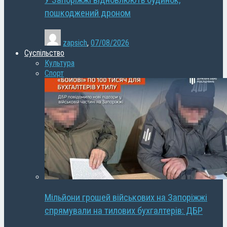
У Запоріжжі відновлюють будинок,
пошкоджений дроном
zapsich
,
07/08/2026
Суспільство
Культура
Спорт
Мільйони грошей військових на Запоріжжі
спрямували на тилових бухгалтерів: ДБР