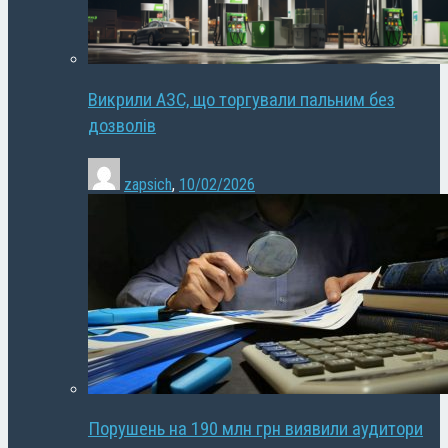
Викрили АЗС, що торгували пальним без
дозволів
zapsich
,
10/02/2026
Порушень на 190 млн грн виявили аудитори