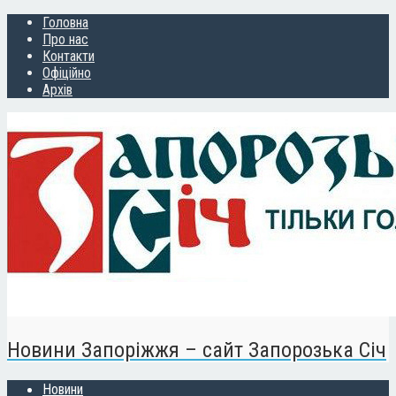
Головна
Про нас
Контакти
Офіційно
Архів
Новини Запоріжжя – сайт Запорозька Січ
Новини