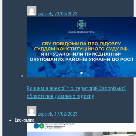
zapsich
,
29/06/2023
Винним в анексії т.о. територій Запорізької
області повідомлено підозру
zapsich
,
17/02/2023
Економіка