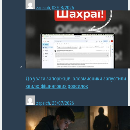
zapsich
,
03/08/2026
До уваги запоріжців: зловмисники запустили
хвилю фішингових розсилок
zapsich
,
23/07/2026