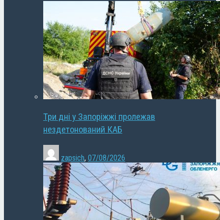
Три дні у Запоріжжі пролежав
нездетонований КАБ
zapsich
,
07/08/2026