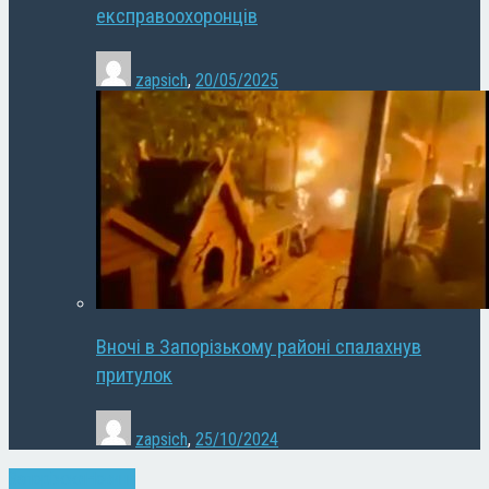
експравоохоронців
zapsich
,
20/05/2025
Вночі в Запорізькому районі спалахнув
притулок
zapsich
,
25/10/2024
Запоріжжя
Новини