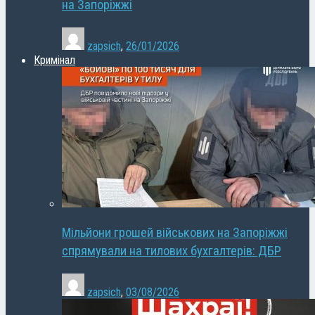
на Запоріжжі
zapsich
,
26/01/2026
Кримінал
Мільйони грошей військових на Запоріжжі
спрямували на тилових бухгалтерів: ДБР
zapsich
,
03/08/2026