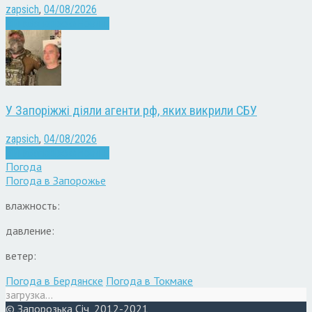
zapsich
,
04/08/2026
Війна
Запоріжжя
Новини
У Запоріжжі діяли агенти рф, яких викрили СБУ
zapsich
,
04/08/2026
Війна
Запоріжжя
Новини
Погода
Погода в
Запорожье
влажность:
давление:
ветер:
Погода в Бердянске
Погода в Токмаке
загрузка...
© Запорозька Січ, 2012-2021