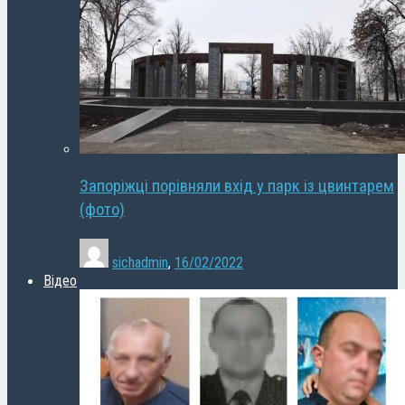
Запоріжці порівняли вхід у парк із цвинтарем
(фото)
sichadmin
,
16/02/2022
Відео