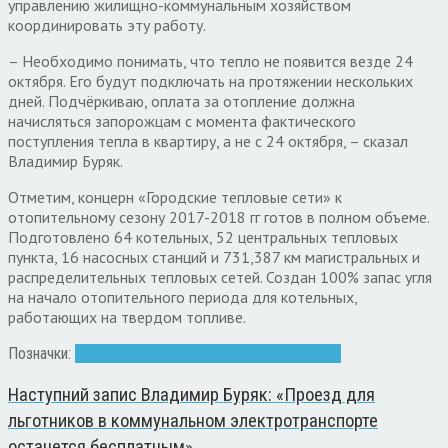
управлению жилищно-коммунальным хозяйством
координировать эту работу.
– Необходимо понимать, что тепло не появится везде 24
октября. Его будут подключать на протяжении нескольких
дней. Подчёркиваю, оплата за отопление должна
начисляться запорожцам с момента фактического
поступления тепла в квартиру, а не с 24 октября, – сказал
Владимир Буряк.
Отметим, концерн «Городские тепловые сети» к
отопительному сезону 2017-2018 гг готов в полном объеме.
Подготовлено 64 котельных, 52 центральных тепловых
пункта, 16 насосных станций и 731,387 км магистральных и
распределительных тепловых сетей. Создан 100% запас угля
на начало отопительного периода для котельных,
работающих на твердом топливе.
Позначки:
оплата за отопление
отопительный сезон
Наступний запис
Владимир Буряк: «Проезд для
льготников в коммунальном электротранспорте
останется бесплатным»