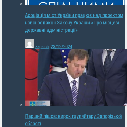
Асоціація міст України працює над проєктом
нової редакції Закону України «Про місцеві
державні адміністрації»
zapsich
,
23/12/2024
Перший пішов: вирок гауляйтеру Запорізької
області