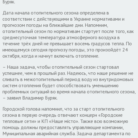
Буряк.
Дата начала отопительного сезона определена в
соответствии с действующими в Украине нормативами и
прогнозом погоды на ближайшие дни. Напомним,
отопительный сезон по нормативам стартует после того, как
среднесуточная температура атмосферного воздуха в
течение трёх дней не превышает восемь градусов тепла. По
имеющемуся сегодня прогнозу погоды, это произойдёт 24
октября, когда и начнут включать отопление.
– Наша задача, чтобы отопительный сезон стартовал
успешнее, чем в прошлый раз. Надеюсь, что наше решение не
сливать в межотопительный период воду из внутридомовых
систем отопления будет способствовать уменьшению
проблемных ситуаций во время начала отопительного сезона,
– заявил Владимир Буряк.
Городской голова напомнил, что за старт отопительного
сезона в первую очередь отвечают концерн «Городские
тепловые сети» и КП «Наше місто». Также всю возможную
помощь должны предоставлять управляющие компании,
Муниципальная аварийная служба. Задача департамента по