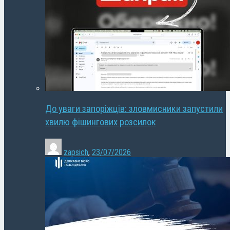
До уваги запоріжців: зловмисники запустили
хвилю фішингових розсилок
zapsich
,
23/07/2026