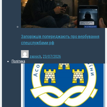
Запоріжців попереджають про вербування
спецслужбами рф
zapsich
,
23/07/2026
Політика