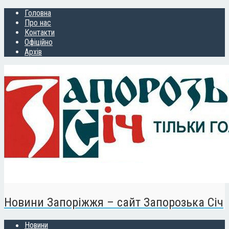
Головна
Про нас
Контакти
Офіційно
Архів
Новини Запоріжжя – сайт Запорозька Січ
Новини