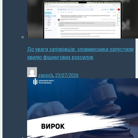
До уваги запоріжців: зловмисники запустили
хвилю фішингових розсилок
zapsich
,
23/07/2026