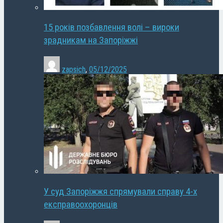
15 років позбавлення волі – вироки
зрадникам на Запоріжжі
zapsich
,
05/12/2025
У суд Запоріжжя спрямували справу 4-х
експравоохоронців