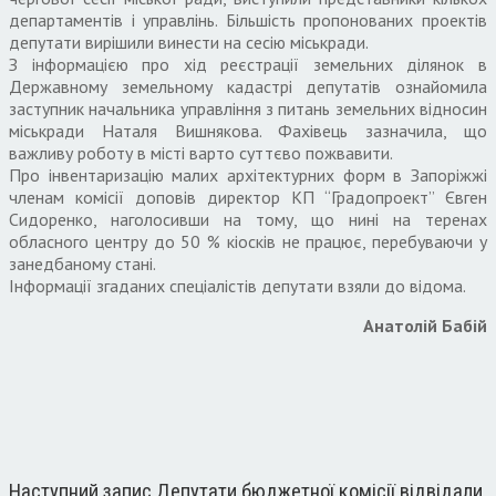
департаментів і управлінь. Більшість пропонованих проектів
депутати вирішили винести на сесію міськради.
З інформацією про хід реєстрації земельних ділянок в
Державному земельному кадастрі депутатів ознайомила
заступник начальника управління з питань земельних відносин
міськради Наталя Вишнякова. Фахівець зазначила, що
важливу роботу в місті варто суттєво пожвавити.
Про інвентаризацію малих архітектурних форм в Запоріжжі
членам комісії доповів директор КП “Градопроект” Євген
Сидоренко, наголосивши на тому, що нині на теренах
обласного центру до 50 % кіосків не працює, перебуваючи у
занедбаному стані.
Інформації згаданих спеціалістів депутати взяли до відома.
Анатолій Бабій
Наступний запис
Депутати бюджетної комісії відвідали