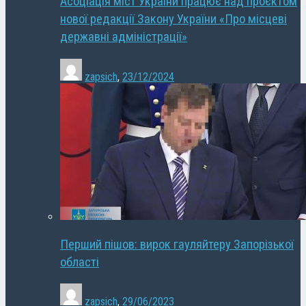
Асоціація міст України працює над проєктом
нової редакції Закону України «Про місцеві
державні адміністрації»
zapsich
,
23/12/2024
Перший пішов: вирок гауляйтеру Запорізької
області
zapsich
,
29/06/2023