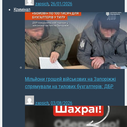
zapsich
,
26/01/2026
Кримінал
Мільйони грошей військових на Запоріжжі
спрямували на тилових бухгалтерів: ДБР
zapsich
,
03/08/2026