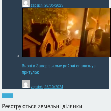
zapsich
,
20/05/2025
Вночі в Запорізькому районі спалахнув
притулок
zapsich
,
25/10/2024
Новини
Реєструються земельні ділянки