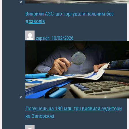
Викрили АЗС, що торгували пальним без
дозволів
zapsich
,
10/02/2026
Порушень на 190 млн грн виявили аудитори
на Запоріжжі