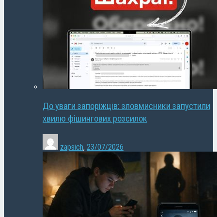
До уваги запоріжців: зловмисники запустили
хвилю фішингових розсилок
zapsich
,
23/07/2026