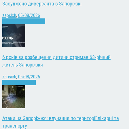
Засуджено диверсанта в Запоріжжі
zapsich
,
05/08/2026
Війна
Запоріжжя
Новини
6 років за розбещення дитини отримав 63-річний
житель Запоріжжя
zapsich
,
05/08/2026
Запоріжжя
Новини
Атаки на Запоріжжя: влучання по території лікарні та
транспорту