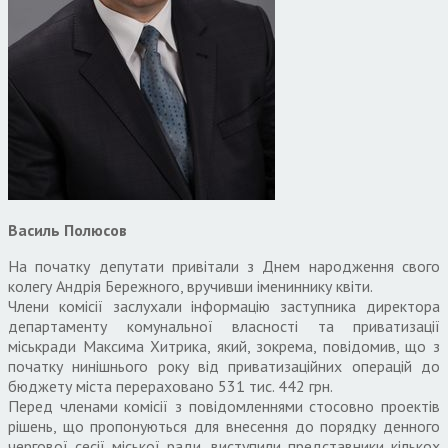
Василь Полюсов
На початку депутати привітали з Днем народження свого
колегу Андрія Бережного, вручивши імениннику квіти.
Члени комісії заслухали інформацію заступника директора
департаменту комунальної власності та приватизації
міськради Максима Хитрика, який, зокрема, повідомив, що з
початку нинішнього року від приватизаційних операцій до
бюджету міста перераховано 531 тис. 442 грн.
Перед членами комісії з повідомленнями стосовно проектів
рішень, що пропонуються для внесення до порядку денного
чергової сесії міської ради, виступили представники кількох