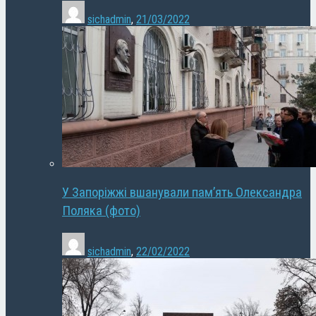
sichadmin
,
21/03/2022
У Запоріжжі вшанували пам’ять Олександра
Поляка (фото)
sichadmin
,
22/02/2022