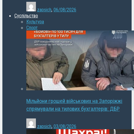
zapsich
,
06/08/2026
Суспільство
Культура
Спорт
Мільйони грошей військових на Запоріжжі
спрямували на тилових бухгалтерів: ДБР
zapsich
,
03/08/2026