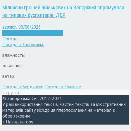
Мільйони грошей військових на Запоріжжі спрямували
на тилових бухгалтерів: ДБР
zapsich
,
03/08/2026
Війна
Запоріжжя
Кримінал
Новини
Погода
Погода в
Запорожье
влажность:
давление:
ветер:
Погода в Бердянске
Погода в Токмаке
загрузка...
© Запорозька Січ, 2012-2021
У разі використання текстів, частин текстів та ілюстративних
матеріалів сайту sich.zp.ua гіперпосилання на матеріал є
обов'язковим
↑ Назад нагору