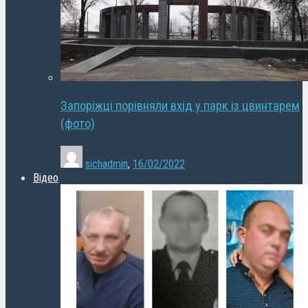
Запоріжці порівняли вхід у парк із цвинтарем
(фото)
sichadmin
,
16/02/2022
Відео