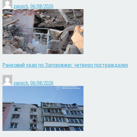
zapsich
,
06/08/2026
Ранковий удар по Запоріжжю: четверо постраждалих
zapsich
,
06/08/2026