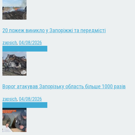
20 пожеж виникло у Запоріжжі та передмісті
zapsich
,
04/08/2026
Війна
Запоріжжя
Новини
Ворог атакував Запорізьку область більше 1000 разів
zapsich
,
04/08/2026
Війна
Запоріжжя
Новини