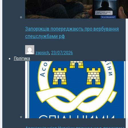
Запоріжців попереджають про вербування
спецслужбами рф
zapsich
,
23/07/2026
Політика