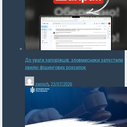
До уваги запоріжців: зловмисники запустили
хвилю фішингових розсилок
zapsich
,
23/07/2026