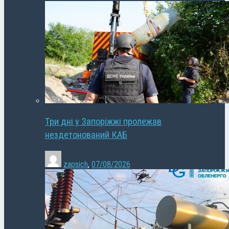
Три дні у Запоріжжі пролежав
нездетонований КАБ
zapsich
,
07/08/2026