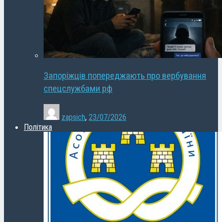
Запоріжців попереджають про вербування
спецслужбами рф
zapsich
,
23/07/2026
Політика