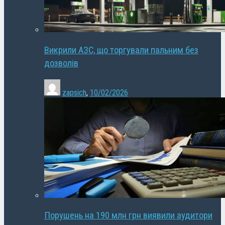
Викрили АЗС, що торгували пальним без
дозволів
zapsich
,
10/02/2026
Порушень на 190 млн грн виявили аудитори