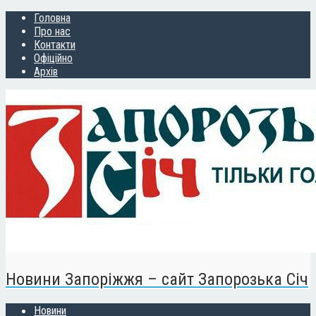
Головна
Про нас
Контакти
Офіційно
Архів
Новини Запоріжжя – сайт Запорозька Січ
Новини