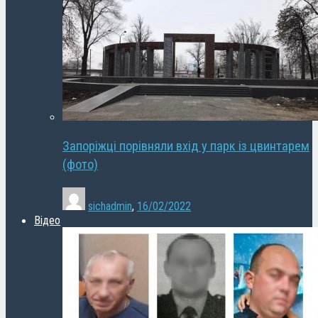
Запоріжці порівняли вхід у парк із цвинтарем
(фото)
sichadmin
,
16/02/2022
Відео