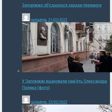
Запоріжжя об’єдналося заради перемоги
sichadmin
,
21/03/2022
У Запоріжжі вшанували пам’ять Олександра
Поляка (фото)
sichadmin
,
22/02/2022