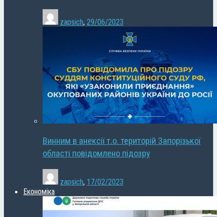
zapsich
,
29/06/2023
Винним в анексії т.о. територій Запорізької
області повідомлено підозру
zapsich
,
17/02/2023
Економіка