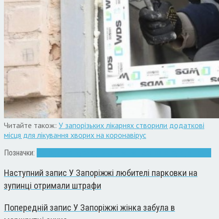
Читайте також:
У запорізьких лікарнях створили додаткові
місця для лікування хворих на коронавірус
Позначки:
Володимир Буряк
діти
мер
навчання
реконструкція
школа
Наступний запис
У Запоріжжі любителі парковки на
зупинці отримали штрафи
Попередній запис
У Запоріжжі жінка забула в