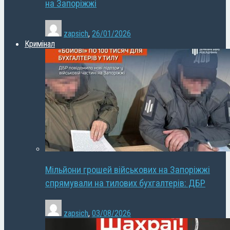
на Запоріжжі
zapsich
,
26/01/2026
Кримінал
Мільйони грошей військових на Запоріжжі
спрямували на тилових бухгалтерів: ДБР
zapsich
,
03/08/2026