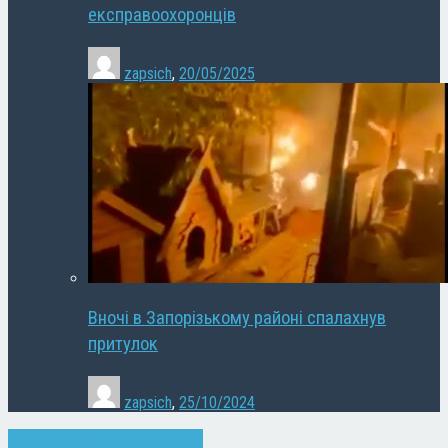
експравоохоронців
zapsich
,
20/05/2025
Вночі в Запорізькому районі спалахнув
притулок
zapsich
,
25/10/2024
Запоріжжя
Новини
Суспільство