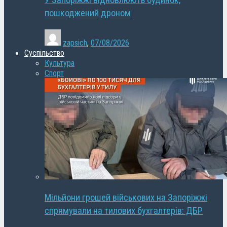
У Запоріжжі відновлюють будинок,
пошкоджений дроном
zapsich
,
07/08/2026
Суспільство
Культура
Спорт
Мільйони грошей військових на Запоріжжі
спрямували на тилових бухгалтерів: ДБР