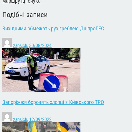
маршрутці онука
Подібні записи
Вихідними обмежать рух греблею ДніпроГЕС
zapsich
,
30/08/2024
Запоріжжя боронять хлопці з Київського ТРО
zapsich
,
12/09/2022