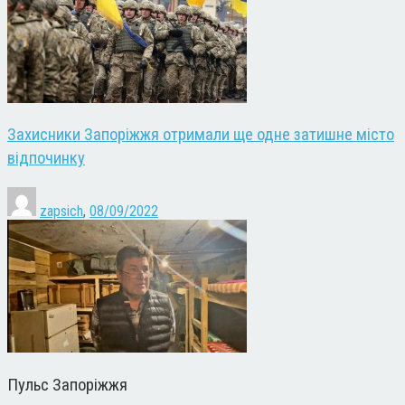
Захисники Запоріжжя отримали ще одне затишне місто
відпочинку
zapsich
,
08/09/2022
Пульс Запоріжжя