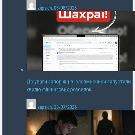
zapsich
,
03/08/2026
До уваги запоріжців: зловмисники запустили
хвилю фішингових розсилок
zapsich
,
23/07/2026