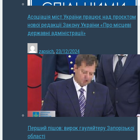
Асоціація міст України працює над проєктом
нової редакції Закону України «Про місцеві
державні адміністрації»
zapsich
,
23/12/2024
Перший пішов: вирок гауляйтеру Запорізької
області