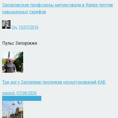
Запорожские профсоюзы митинговали в Киеве против
завышенных тарифов
Січ
,
13/07/2016
Пульс Запоріжжя
Три дні у Запоріжжі пролежав нездетонований КАБ
zapsich
,
07/08/2026
Війна
Запоріжжя
Новини