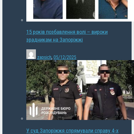
15 років позбавлення волі – вироки
зрадникам на Запоріжжі
zapsich
,
05/12/2025
У суд Запоріжжя спрямували справу 4-х