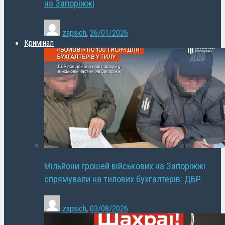
на Запоріжжі
zapsich
,
26/01/2026
Кримінал
Мільйони грошей військових на Запоріжжі
спрямували на тилових бухгалтерів: ДБР
zapsich
,
03/08/2026