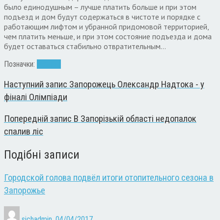
было единодушным – лучше платить больше и при этом
подъезд и дом будут содержаться в чистоте и порядке с
работающим лифтом и убранной придомовой территорией,
чем платить меньше, и при этом состояние подъезда и дома
будет оставаться стабильно отвратительным…
Позначки:
тарифы
Наступний запис
Запорожець Олександр Надтока - у
фіналі Олімпіади
Попередній запис
В Запорізькій області недопалок
спалив ліс
Подібні записи
Городской голова подвёл итоги отопительного сезона в
Запорожье
sichadmin
,
04/04/2017