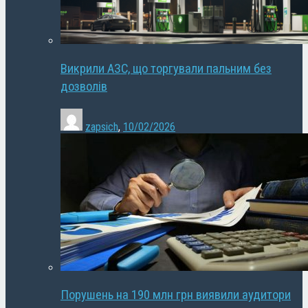
Викрили АЗС, що торгували пальним без
дозволів
zapsich
,
10/02/2026
Порушень на 190 млн грн виявили аудитори