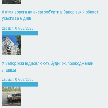
6 атак ворога на енергооб’єкти в Запорізькій області
усього за 6 днів
zapsich
,
07/08/2026
Війна
Запоріжжя
Новини
У Запоріжжі відновлюють будинок, пошкоджений
дроном
zapsich
,
07/08/2026
Війна
Запоріжжя
Новини