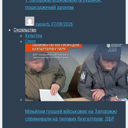
У Запоріжжі відновлюють будинок,
пошкоджений дроном
zapsich
,
07/08/2026
Суспільство
Культура
Спорт
Мільйони грошей військових на Запоріжжі
спрямували на тилових бухгалтерів: ДБР