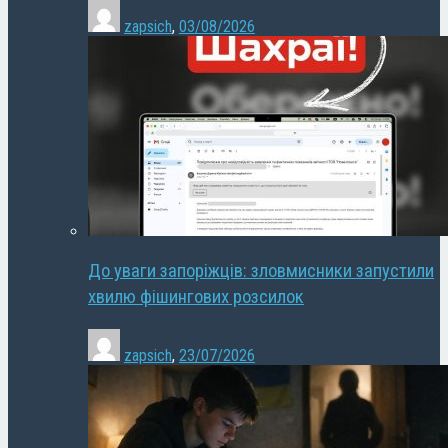
zapsich
,
03/08/2026
До уваги запоріжців: зловмисники запустили
хвилю фішингових розсилок
zapsich
,
23/07/2026