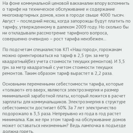
На фоне коммунальной ценовой вакханалии впору вспомнить
о тарифе на техническое обслуживание и содержание
многоквартирных домов, коих в городе свыше 4000 тысяч.
Август – последний месяц, когда запорожцы будут платить по
тарифу, утвержденному в далеком 2009 году. Но сколько бы
ни откладывали рассмотрение тарифного вопроса,
совершенно очевидно – рост тарифа неизбежен…
По подсчетам специалистов КП «Наш город», горожанам
можно ориентироваться на тариф в 2,5 грн. за метр
квадратный(без учета стоимости текущих ремонтов). И 3,5
грн. за метр квадратный с учетом стоимости текущих
ремонтов. Таким образом тариф вырастет в 2,2 раза.
Основными переменными себестоимости тарифа, которые
«толкают» его вверх, являются электроэнергия и размер
минимальной заработной платы, который ложится в расчет
зарплаты для коммунальщиков. Электроэнергия в структуре
себестоимости достигает 60%. За 7 лет электричество
подорожало в 3,5 раза. Непрерывно из года в год растет
минималка. Как же при этом тариф на обслуживание домов
может оставаться неизменным? Ведь лампочка в подъезде
должна гореть.