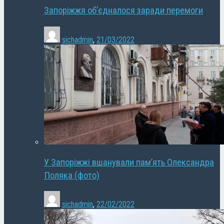
Запоріжжя об’єдналося заради перемоги
sichadmin
,
21/03/2022
У Запоріжжі вшанували пам’ять Олександра
Поляка (фото)
sichadmin
,
22/02/2022