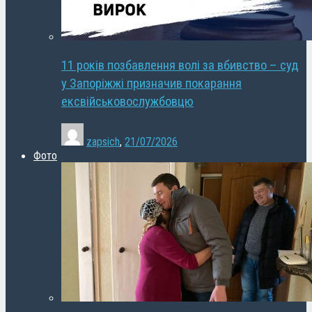
11 років позбавлення волі за вбивство – суд
у Запоріжжі призначив покарання
ексвійськовослужбовцю
zapsich
,
21/07/2026
Фото