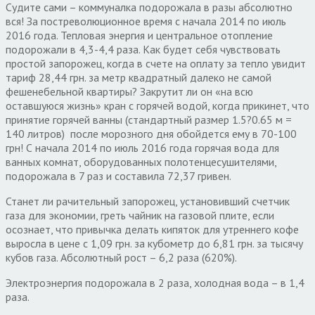
Судите сами – коммуналка подорожала в разы абсолютно
вся! За постреволюционное время с начала 2014 по июль
2016 года. Тепловая энергия и центральное отопление
подорожали в 4,3-4,4 раза. Как будет себя чувствовать
простой запорожец, когда в счете на оплату за тепло увидит
тариф 28,44 грн. за метр квадратный далеко не самой
фешенебельной квартиры? Закрутит ли он «на всю
оставшуюся жизнь» кран с горячей водой, когда прикинет, что
принятие горячей ванны (стандартный размер 1.5?0.65 м =
140 литров) после морозного дня обойдется ему в 70-100
грн! С начала 2014 по июль 2016 года горячая вода для
ванных комнат, оборудованных полотенцесушителями,
подорожала в 7 раз и составила 72,37 гривен.
Станет ли рачительный запорожец, установивший счетчик
газа для экономии, греть чайник на газовой плите, если
осознает, что привычка делать кипяток для утреннего кофе
выросла в цене с 1,09 грн. за кубометр до 6,81 грн. за тысячу
кубов газа. Абсолютный рост – 6,2 раза (620%).
Электроэнергия подорожала в 2 раза, холодная вода – в 1,4
раза.