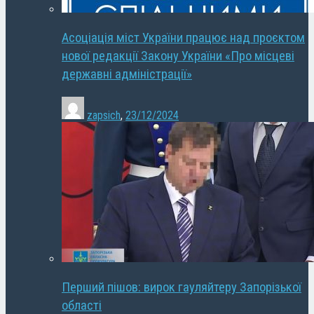
Асоціація міст України працює над проєктом
нової редакції Закону України «Про місцеві
державні адміністрації»
zapsich
,
23/12/2024
Перший пішов: вирок гауляйтеру Запорізької
області