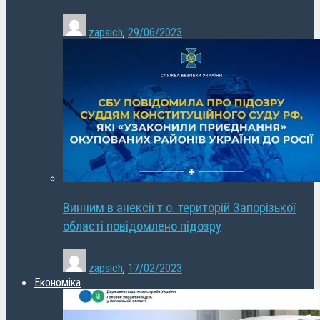
zapsich
,
29/06/2023
Винним в анексії т.о. територій Запорізької
області повідомлено підозру
zapsich
,
17/02/2023
Економіка