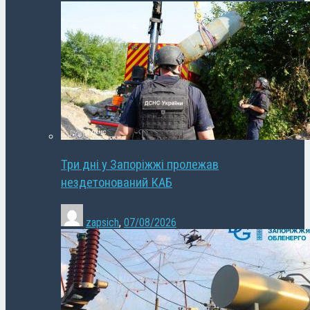
Три дні у Запоріжжі пролежав
нездетонований КАБ
zapsich
,
07/08/2026