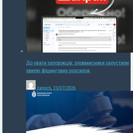
До уваги запоріжців: зловмисники запустили
хвилю фішингових розсилок
zapsich
,
23/07/2026