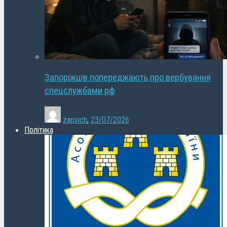
Запоріжців попереджають про вербування
спецслужбами рф
zapsich
,
23/07/2026
Політика