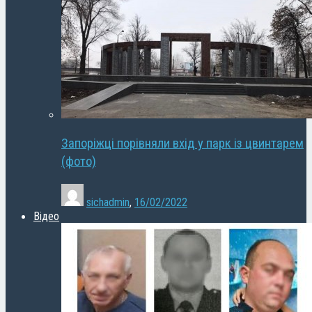
Запоріжці порівняли вхід у парк із цвинтарем
(фото)
sichadmin
,
16/02/2022
Відео