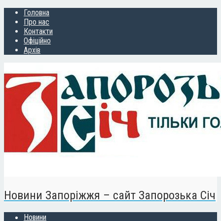
Головна
Про нас
Контакти
Офіційно
Архів
Новини Запоріжжя – сайт Запорозька Січ
Новини