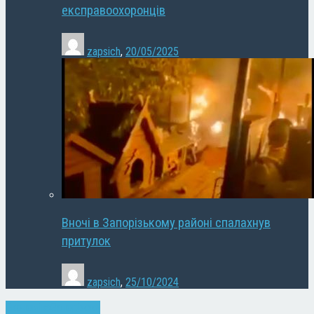
експравоохоронців
zapsich
,
20/05/2025
Вночі в Запорізькому районі спалахнув
притулок
zapsich
,
25/10/2024
Економіка
Запоріжжя