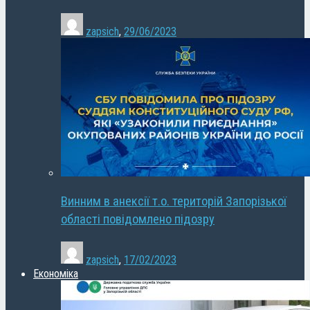
zapsich
,
29/06/2023
Винним в анексії т.о. територій Запорізької
області повідомлено підозру
zapsich
,
17/02/2023
Економіка