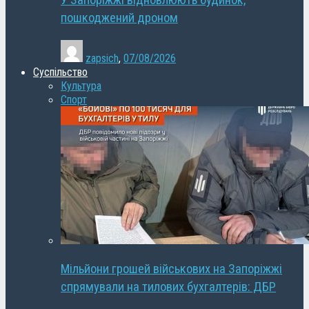
У Запоріжжі відновлюють будинок,
пошкоджений дроном
zapsich
,
07/08/2026
Суспільство
Культура
Спорт
Мільйони грошей військових на Запоріжжі
спрямували на тилових бухгалтерів: ДБР