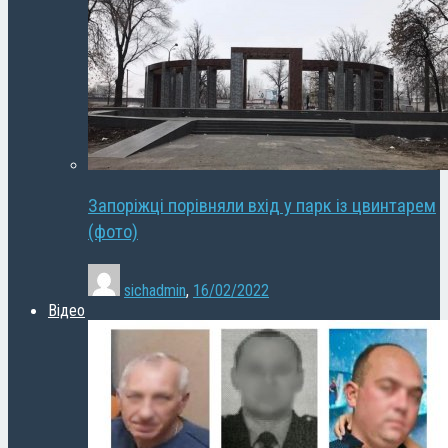
Запоріжці порівняли вхід у парк із цвинтарем
(фото)
sichadmin
,
16/02/2022
Відео