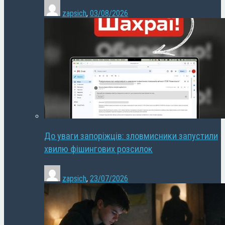
zapsich
,
03/08/2026
До уваги запоріжців: зловмисники запустили
хвилю фішингових розсилок
zapsich
,
23/07/2026