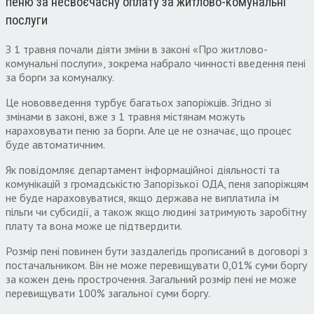
пеню за несвоєчасну оплату за житлово-комунальні
послуги
З 1 травня почали діяти зміни в законі «Про житлово-
комунальні послуги», зокрема набрало чинності введення пені
за борги за комуналку.
Це нововведення турбує багатьох запоріжців. Згідно зі
змінами в законі, вже з 1 травня містянам можуть
нараховувати пеню за борги. Але це не означає, що процес
буде автоматичним.
Як повідомляє департамент інформаційної діяльності та
комунікацій з громадськістю Запорізької ОДА, пеня запоріжцям
не буде нараховуватися, якщо держава не виплатила їм
пільги чи субсидії, а також якщо людині затримують заробітну
плату та вона може це підтвердити.
Розмір пені повинен бути заздалегідь прописаний в договорі з
постачальником. Він не може перевищувати 0,01% суми боргу
за кожен день прострочення. Загальний розмір пені не може
перевищувати 100% загальної суми боргу.