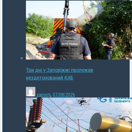
Три дні у Запоріжжі пролежав
нездетонований КАБ
zapsich
,
07/08/2026