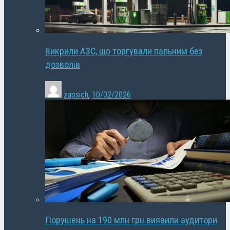
Викрили АЗС, що торгували пальним без
дозволів
zapsich
,
10/02/2026
Порушень на 190 млн грн виявили аудитори