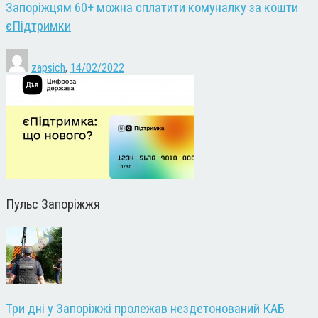
Запоріжцям 60+ можна сплатити комуналку за кошти
єПідтримки
zapsich
,
14/02/2022
Пульс Запоріжжя
Три дні у Запоріжжі пролежав нездетонований КАБ