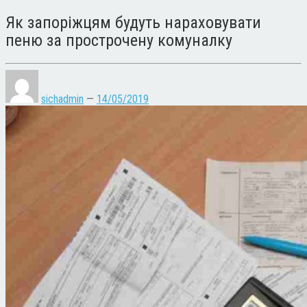
Як запоріжцям будуть нараховувати
пеню за прострочену комуналку
sichadmin
—
14/05/2019