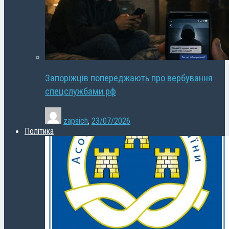
Запоріжців попереджають про вербування
спецслужбами рф
zapsich
,
23/07/2026
Політика