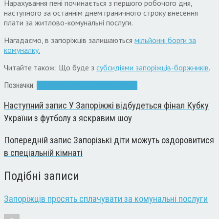
Нарахування пені починається з першого робочого дня,
наступного за останнім днем граничного строку внесення
плати за житлово-комунальні послуги.
Нагадаємо, в запоріжців залишаються
мільйонні борги за
комуналку.
Читайте також: Що буде з
субсидіями запоріжців-боржників
.
Позначки:
борги
гроші
закон
комуналка
пеня
Наступний запис
У Запоріжжі відбудеться фінал Кубку
України з футболу з яскравим шоу
Попередній запис
Запорізькі діти можуть оздоровитися
в спеціальній кімнаті
Подібні записи
Запоріжців просять сплачувати за комунальні послуги