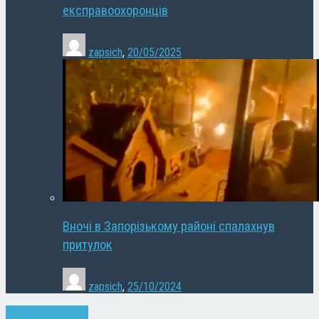
експравоохоронців
zapsich
,
20/05/2025
Вночі в Запорізькому районі спалахнув
притулок
zapsich
,
25/10/2024
Запоріжжя
Новини