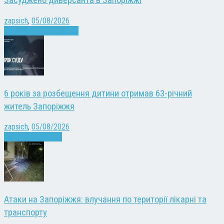
Засуджено диверсанта в Запоріжжі
zapsich
,
05/08/2026
Війна
Запоріжжя
Новини
6 років за розбещення дитини отримав 63-річний
житель Запоріжжя
zapsich
,
05/08/2026
Запоріжжя
Новини
Атаки на Запоріжжя: влучання по території лікарні та
транспорту