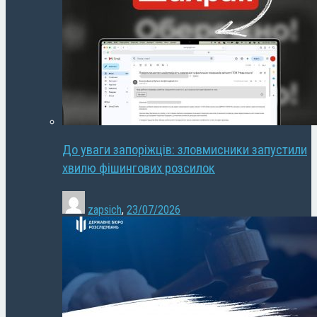
До уваги запоріжців: зловмисники запустили
хвилю фішингових розсилок
zapsich
,
23/07/2026