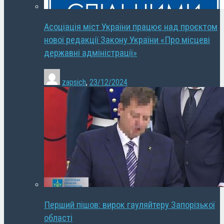
Асоціація міст України працює над проєктом
нової редакції Закону України «Про місцеві
державні адміністрації»
zapsich
,
23/12/2024
Перший пішов: вирок гауляйтеру Запорізької
області