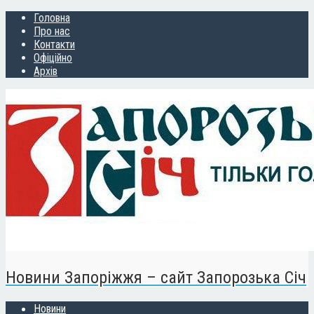
Головна
Про нас
Контакти
Офіційно
Архів
Новини Запоріжжя – сайт Запорозька Січ
Новини