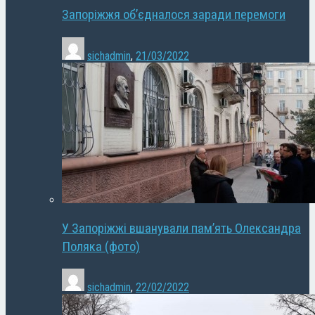
Запоріжжя об’єдналося заради перемоги
sichadmin
,
21/03/2022
У Запоріжжі вшанували пам’ять Олександра
Поляка (фото)
sichadmin
,
22/02/2022