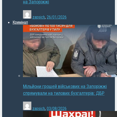
на Запоріжжі
zapsich
,
26/01/2026
Кримінал
Мільйони грошей військових на Запоріжжі
спрямували на тилових бухгалтерів: ДБР
zapsich
,
03/08/2026