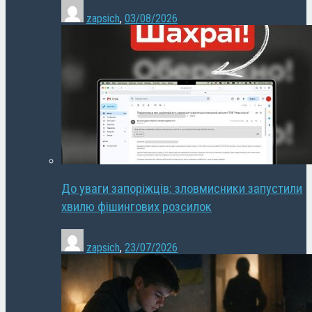
zapsich
,
03/08/2026
До уваги запоріжців: зловмисники запустили
хвилю фішингових розсилок
zapsich
,
23/07/2026