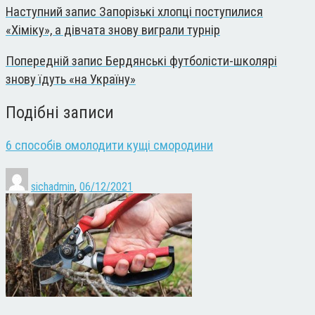
Наступний запис
Запорізькі хлопці поступилися
«Хіміку», а дівчата знову виграли турнір
Попередній запис
Бердянські футболісти-школярі
знову їдуть «на Україну»
Подібні записи
6 способів омолодити кущі смородини
sichadmin
,
06/12/2021