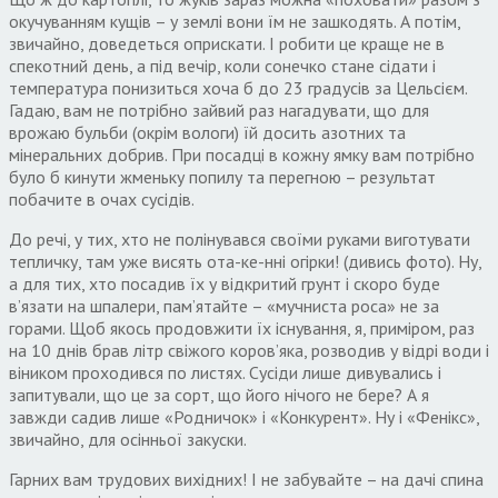
окучуванням кущів – у землі вони їм не зашкодять. А потім,
звичайно, доведеться оприскати. І робити це краще не в
спекотний день, а під вечір, коли сонечко стане сідати і
температура понизиться хоча б до 23 градусів за Цельсієм.
Гадаю, вам не потрібно зайвий раз нагадувати, що для
врожаю бульби (окрім вологи) їй досить азотних та
мінеральних добрив. При посадці в кожну ямку вам потрібно
було б кинути жменьку попилу та перегною – результат
побачите в очах сусідів.
До речі, у тих, хто не полінувався своїми руками виготувати
тепличку, там уже висять ота-ке-нні огірки! (дивись фото). Ну,
а для тих, хто посадив їх у відкритий грунт і скоро буде
в’язати на шпалери, пам’ятайте – «мучниста роса» не за
горами. Щоб якось продовжити їх існування, я, приміром, раз
на 10 днів брав літр свіжого коров’яка, розводив у відрі води і
віником проходився по листях. Сусіди лише дивувались і
запитували, що це за сорт, що його нічого не бере? А я
завжди садив лише «Родничок» і «Конкурент». Ну і «Фенікс»,
звичайно, для осінньої закуски.
Гарних вам трудових вихідних! І не забувайте – на дачі спина