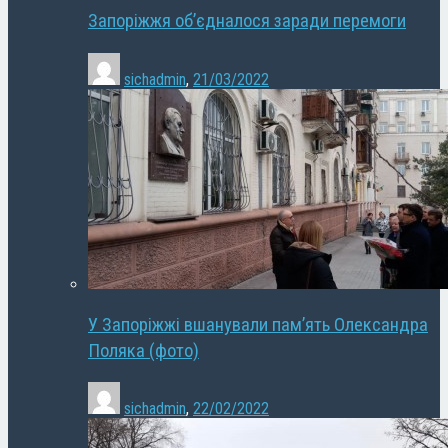
Запоріжжя об’єдналося заради перемоги
sichadmin
,
21/03/2022
У Запоріжжі вшанували пам’ять Олександра
Поляка (фото)
sichadmin
,
22/02/2022