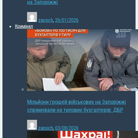
на Запоріжжі
zapsich
,
26/01/2026
Кримінал
Мільйони грошей військових на Запоріжжі
спрямували на тилових бухгалтерів: ДБР
zapsich
,
03/08/2026