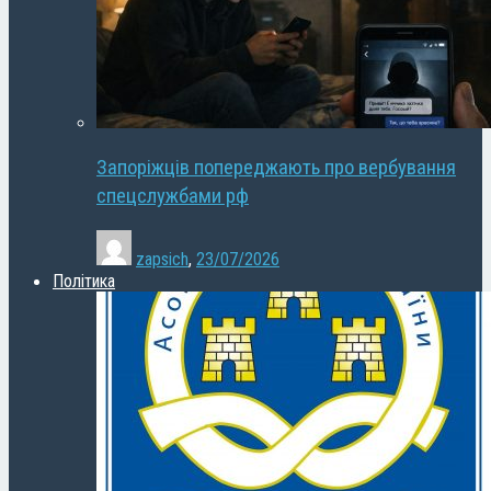
Запоріжців попереджають про вербування
спецслужбами рф
zapsich
,
23/07/2026
Політика