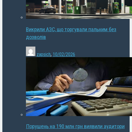
Викрили АЗС, що торгували пальним без
дозволів
zapsich
,
10/02/2026
Порушень на 190 млн грн виявили аудитори