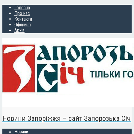
Головна
Про нас
Контакти
Офіційно
Архів
Новини Запоріжжя – сайт Запорозька Січ
Новини