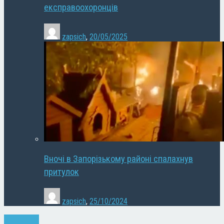
експравоохоронців
zapsich
,
20/05/2025
Вночі в Запорізькому районі спалахнув
притулок
zapsich
,
25/10/2024
Запоріжжя