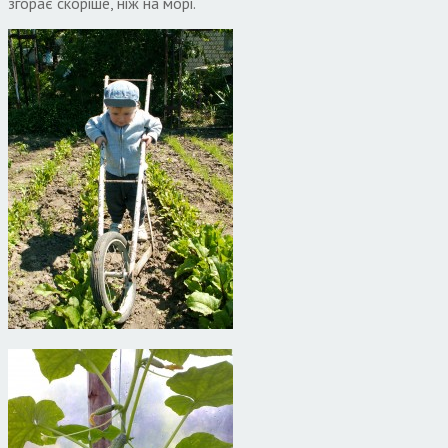
згорає скоріше, ніж на морі.