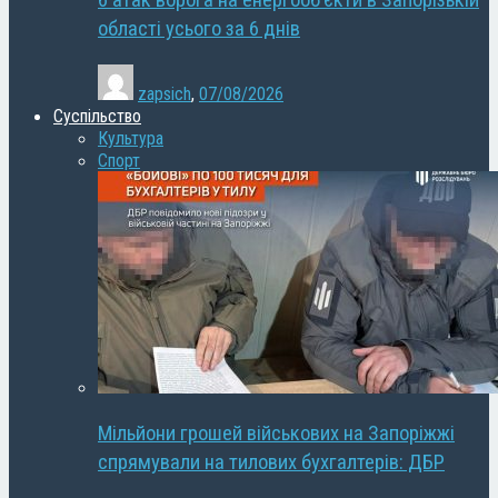
6 атак ворога на енергооб’єкти в Запорізькій
області усього за 6 днів
zapsich
,
07/08/2026
Суспільство
Культура
Спорт
Мільйони грошей військових на Запоріжжі
спрямували на тилових бухгалтерів: ДБР