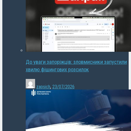
До уваги запоріжців: зловмисники запустили
хвилю фішингових розсилок
zapsich
,
23/07/2026