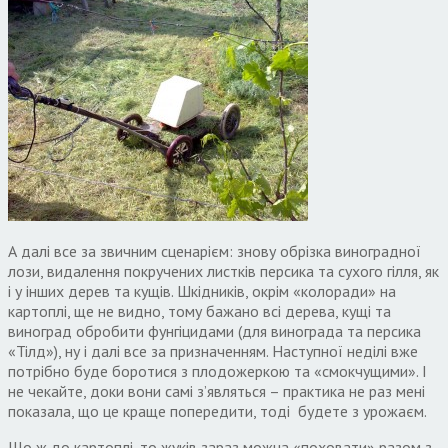
А далі все за звичним сценарієм: знову обрізка виноградної
лози, видалення покручених листків персика та сухого гілля, як
і у інших дерев та кущів. Шкідників, окрім «колоради» на
картоплі, ще не видно, тому бажано всі дерева, кущі та
виноград обробити фунгіцидами (для винограда та персика
«Тілд»), ну і далі все за призначенням. Наступної неділі вже
потрібно буде боротися з плодожеркою та «смокчущими». І
не чекайте, доки вони самі з’являться – практика не раз мені
показала, що це краще попередити, тоді будете з урожаєм.
Що ж до картоплі, то жуків зараз можна «поховати» разом з