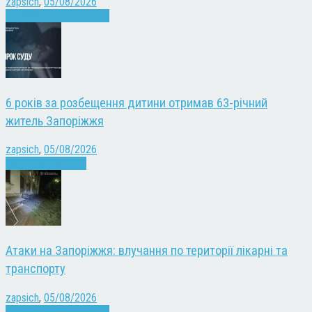
zapsich
,
05/08/2026
Війна
Запоріжжя
Новини
6 років за розбещення дитини отримав 63-річний
житель Запоріжжя
zapsich
,
05/08/2026
Запоріжжя
Новини
Атаки на Запоріжжя: влучання по території лікарні та
транспорту
zapsich
,
05/08/2026
Війна
Запоріжжя
Новини