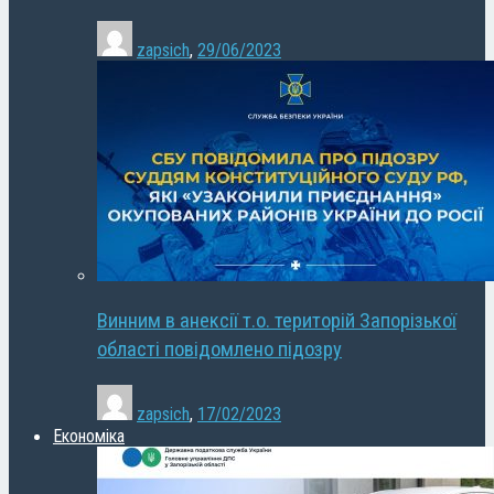
zapsich
,
29/06/2023
Винним в анексії т.о. територій Запорізької
області повідомлено підозру
zapsich
,
17/02/2023
Економіка