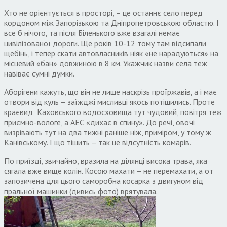
Хто не орієнтується в просторі, – це останнє село перед
кордоном між Запорізькою та Дніпропетровською областю. І
все б нічого, та після Біленького вже взагалі немає
цивілізованої дороги. Ще років 10-12 тому там відсипали
щебінь, і тепер скати автовласників ніяк «не нарадуються» на
місцевий «бан» довжиною в 8 км. Укажчик назви села теж
навіває сумні думки.
Аборігени кажуть, що він не лише наскрізь проїржавів, а і має
отвори від куль – заїжджі мисливці якось потішились. Проте
краєвид Каховського водосховища тут чудовий, повітря теж
приємно-вологе, а АЕС «дихає в спину». До речі, овочі
визрівають тут на два тижні раніше ніж, приміром, у тому ж
Канівському. І що тішить – так це відсутність комарів.
По приїзді, звичайно, вразила на ділянці висока трава, яка
сягала вже вище колін. Косою махати – не перемахати, а от
запозичена для цього саморобна косарка з двигуном від
пральної машинки (дивись фото) врятувала.