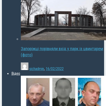
Запоріжці порівняли вхід у парк із цвинтарем
(фото)
sichadmin
,
16/02/2022
Відео