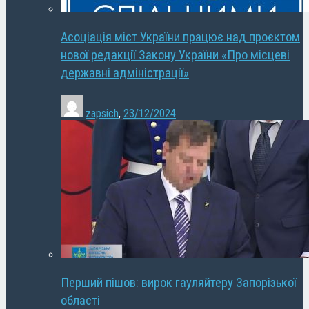
Асоціація міст України працює над проєктом
нової редакції Закону України «Про місцеві
державні адміністрації»
zapsich
,
23/12/2024
Перший пішов: вирок гауляйтеру Запорізької
області