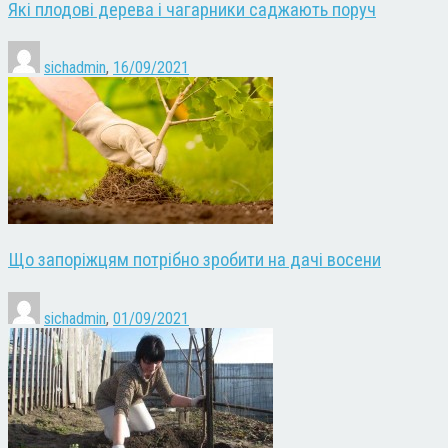
Які плодові дерева і чагарники саджають поруч
sichadmin
,
16/09/2021
Що запоріжцям потрібно зробити на дачі восени
sichadmin
,
01/09/2021