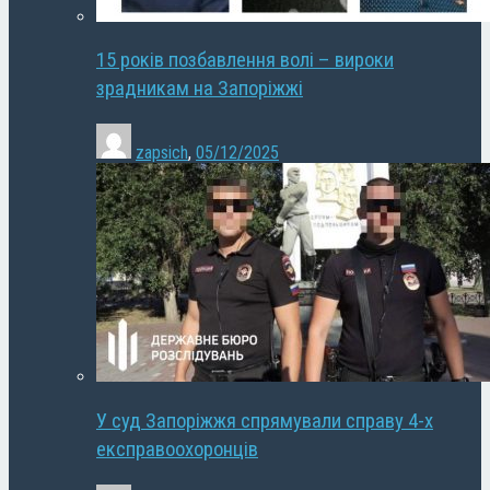
15 років позбавлення волі – вироки
зрадникам на Запоріжжі
zapsich
,
05/12/2025
У суд Запоріжжя спрямували справу 4-х
експравоохоронців