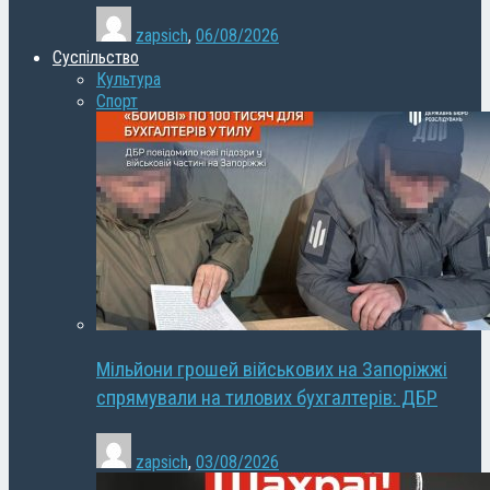
zapsich
,
06/08/2026
Суспільство
Культура
Спорт
Мільйони грошей військових на Запоріжжі
спрямували на тилових бухгалтерів: ДБР
zapsich
,
03/08/2026