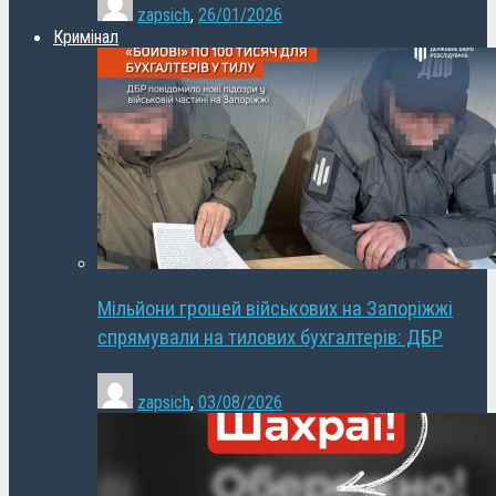
zapsich
,
26/01/2026
Кримінал
Мільйони грошей військових на Запоріжжі
спрямували на тилових бухгалтерів: ДБР
zapsich
,
03/08/2026