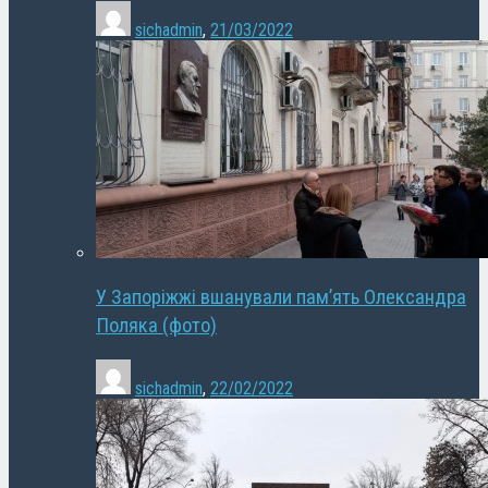
sichadmin
,
21/03/2022
У Запоріжжі вшанували пам’ять Олександра
Поляка (фото)
sichadmin
,
22/02/2022