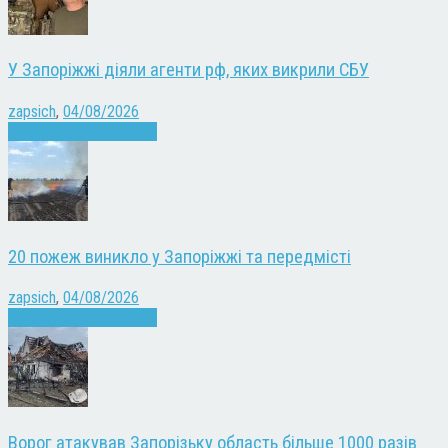
У Запоріжжі діяли агенти рф, яких викрили СБУ
zapsich
,
04/08/2026
Війна
Запоріжжя
Новини
20 пожеж виникло у Запоріжжі та передмісті
zapsich
,
04/08/2026
Війна
Запоріжжя
Новини
Ворог атакував Запорізьку область більше 1000 разів