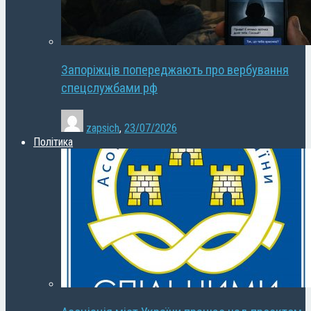
Запоріжців попереджають про вербування
спецслужбами рф
zapsich
,
23/07/2026
Політика