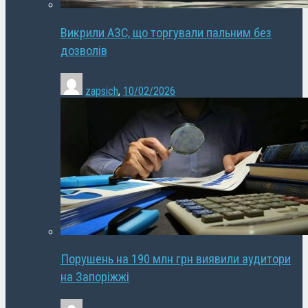
Викрили АЗС, що торгували пальним без
дозволів
zapsich
,
10/02/2026
Порушень на 190 млн грн виявили аудитори
на Запоріжжі