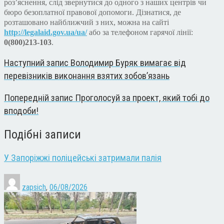
роз’яснення, слід звернутися до одного з наших центрів чи
бюро безоплатної правової допомоги. Дізнатися, де
розташовано найближчий з них, можна на сайті
http://legalaid.gov.ua/ua/
або за телефоном гарячої лінії:
0(800)213-103
.
Наступний запис
Володимир Буряк вимагає від
перевізників виконання взятих зобов’язань
Попередній запис
Проголосуй за проект, який тобі до
вподоби!
Подібні записи
У Запоріжжі поліцейські затримали палія
zapsich
,
06/08/2026