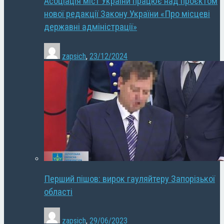
Асоціація міст України працює над проєктом
нової редакції Закону України «Про місцеві
державні адміністрації»
zapsich
,
23/12/2024
Перший пішов: вирок гауляйтеру Запорізької
області
zapsich
,
29/06/2023