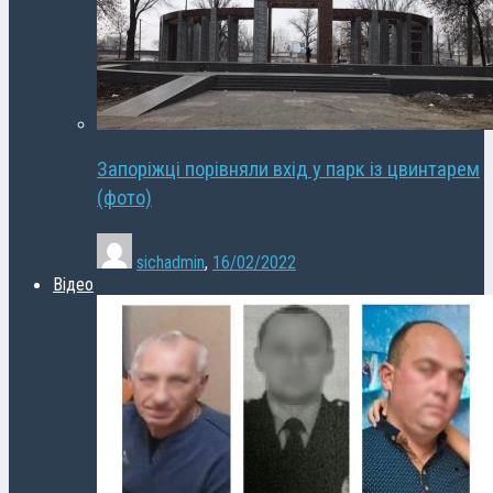
Запоріжці порівняли вхід у парк із цвинтарем
(фото)
sichadmin
,
16/02/2022
Відео