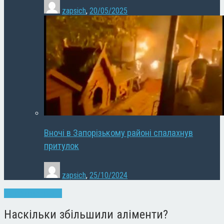
zapsich
,
20/05/2025
Вночі в Запорізькому районі спалахнув
притулок
zapsich
,
25/10/2024
Запоріжжя
Новини
Наскільки збільшили аліменти?