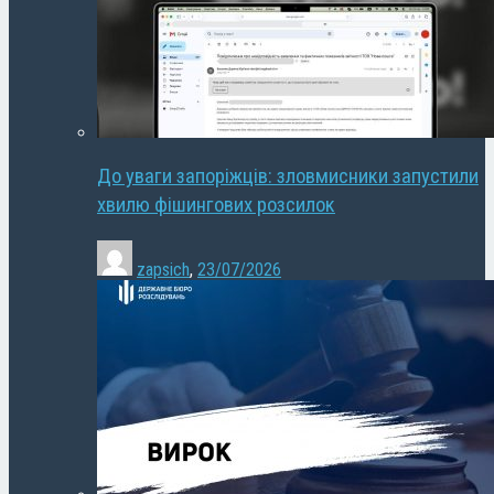
До уваги запоріжців: зловмисники запустили
хвилю фішингових розсилок
zapsich
,
23/07/2026