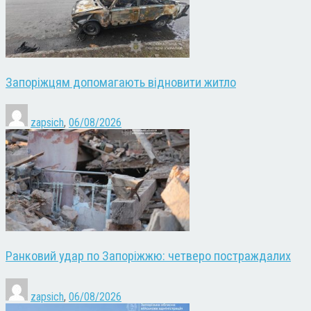
Запоріжцям допомагають відновити житло
zapsich
,
06/08/2026
Ранковий удар по Запоріжжю: четверо постраждалих
zapsich
,
06/08/2026