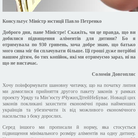
Консультує Міністр юстиції Павло Петренко
Доброго дня, пане Міністре! Скажіть, чи це правда, що ви
добилися підвищення аліментів для дитини? Бо я
отримувала по 930 гривень, хоча добре знаю, що батько
мого сина міг би сплачувати більше. Ці гроші дуже потрібні
нашим дітям, бо тих копійок, які ми отримуємо зараз, ні на
що не вистачає.
Соломія Довгопляс
Хочу поінформувати шановну читачку, що на початку липня
ми домоглися прийняття другого пакет
у
законів у рамках
проекту Уряду та Мін’юсту
#
ЧужихДітейНеБуває. Новації цих
законів покликані захистити економічні права найменших
українців та убезпечити їх від можливого економічного
насильства з боку дорослих.
Серед іншого ми прописали й норму, яка стосується
підвищення мінімального розміру аліментів на одну дитину.