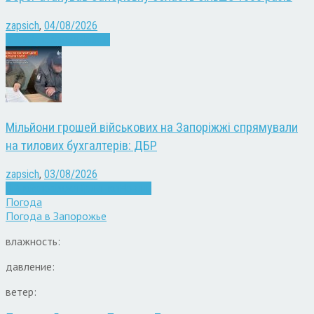
zapsich
,
04/08/2026
Війна
Запоріжжя
Новини
Мільйони грошей військових на Запоріжжі спрямували
на тилових бухгалтерів: ДБР
zapsich
,
03/08/2026
Війна
Запоріжжя
Кримінал
Новини
Погода
Погода в
Запорожье
влажность:
давление:
ветер: