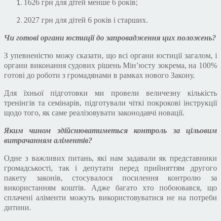
1626 грн для дітей менше 6 років;
2027 грн для дітей 6 років і старших.
Чи готові органи юстиції до запровадження цих положень?
З упевненістю можу сказати, що всі органи юстиції загалом, і
органи виконання судових рішень Мін
’
юсту зокрема, на 100%
готові до роботи з громадянами в рамках нового Закону.
Для їхньої підготовки ми провели величезну кількість
тренінгів та семінарів, підготували чіткі покрокові інструкції
щодо того, як саме реалізовувати законодавчі новації.
Яким чином здійснюватиметься контроль за цільовим
витрачанням аліментів?
Одне з важливих питань, які нам задавали як представники
громадськості, так і депутати перед прийняттям другого
пакету законів, стосувалося посилення контролю за
використанням коштів. Адже багато хто побоювався, що
сплачені аліменти можуть використовуватися не на потреби
дитини.