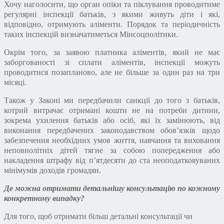
Хочу наголосити, що орган опіки та піклування проводитиме
регулярні інспекції батьків, з якими живуть діти і які,
відповідно, отримують аліменти. Порядок та періодичність
таких інспекцій визначатиметься Мінсоцполітики.
Окрім того, за заявою платника аліментів, який не має
заборгованості зі сплати аліментів, інспекції можуть
проводитися позапланово, але не більше за один раз на три
місяці.
Також у Законі ми передбачили санкції до того з батьків,
котрий витрачає отримані кошти не на потреби дитини,
зокрема ухилення батьків або осіб, які їх замінюють, від
виконання передбачених законодавством обов’язків щодо
забезпечення необхідних умов життя, навчання та виховання
неповнолітніх дітей тягне за собою попередження або
накладення штрафу від п’ятдесяти до ста неоподатковуваних
мінімумів доходів громадян.
Де можна отримати детальнішу консультацію по кожному
конкретному випадку?
Для того, щоб отримати більш детальні консультації чи