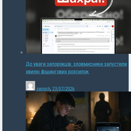
До уваги запоріжців: зловмисники запустили
хвилю фішингових розсилок
zapsich
,
23/07/2026