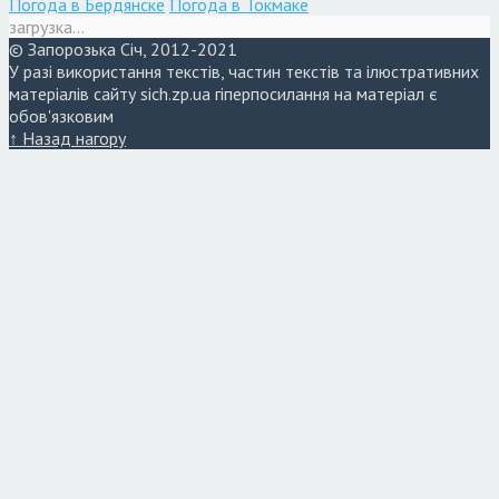
Погода в Бердянске
Погода в Токмаке
загрузка...
© Запорозька Січ, 2012-2021
У разі використання текстів, частин текстів та ілюстративних
матеріалів сайту sich.zp.ua гіперпосилання на матеріал є
обов'язковим
↑ Назад нагору