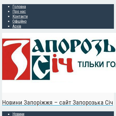
Головна
Про нас
Контакти
Офіційно
Архів
Новини Запоріжжя – сайт Запорозька Січ
Новини