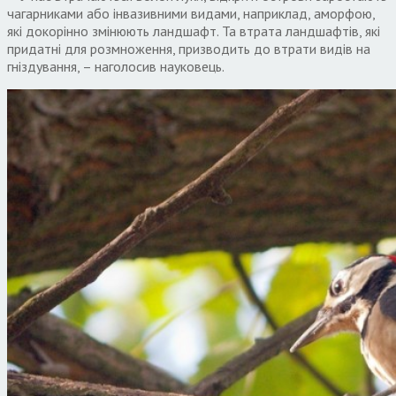
чагарниками або інвазивними видами, наприклад, аморфою,
які докорінно змінюють ландшафт. Та втрата ландшафтів, які
придатні для розмноження, призводить до втрати видів на
гніздування, – наголосив науковець.