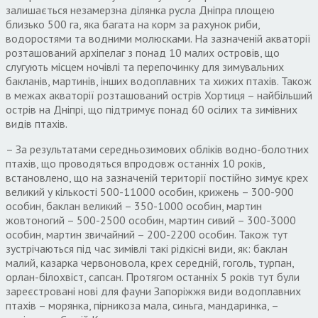
залишається незамерзна ділянка русла Дніпра площею
близько 500 га, яка багата на корм за рахунок риби,
водоростями та водними молюсками. На зазначеній акваторії
розташований архіпелаг з понад 10 малих островів, що
слугують місцем ночівлі та перепочинку для зимувальних
бакланів, мартинів, інших водоплавних та хижих птахів. Також
в межах акваторії розташований острів Хортиця – найбільший
острів на Дніпрі, що підтримує понад 60 осілих та зимівних
видів птахів.
– За результатами середньозимових обліків водно-болотних
птахів, що проводяться впродовж останніх 10 років,
встановлено, що на зазначеній території постійно зимує крех
великий у кількості 500-11000 особин, крижень – 300-900
особин, баклан великий – 350-1000 особин, мартин
жовтоногий – 500-2500 особин, мартин сивий – 300-3000
особин, мартин звичайний – 200-2200 особин. Також тут
зустрічаються під час зимівлі такі рідкісні види, як: баклан
малий, казарка червоновола, крех середній, гоголь, турпан,
орлан-білохвіст, сапсан. Протягом останніх 5 років тут були
зареєстровані нові для фауни Запоріжжя види водоплавних
птахів – морянка, пірникоза мала, синьга, мандаринка, –