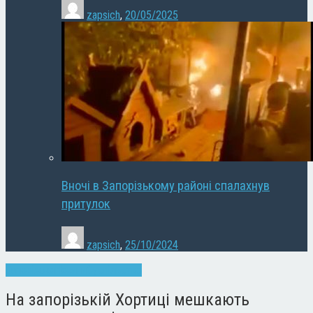
zapsich
,
20/05/2025
Вночі в Запорізькому районі спалахнув
притулок
zapsich
,
25/10/2024
Запоріжжя
Новини
Суспільство
На запорізькій Хортиці мешкають