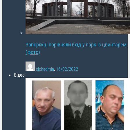
Запоріжці порівняли вхід у парк із цвинтарем
(фото)
sichadmin
,
16/02/2022
Відео