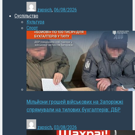
zapsich
,
06/08/2026
Суспільство
Культура
Спорт
Мільйони грошей військових на Запоріжжі
спрямували на тилових бухгалтерів: ДБР
zapsich
,
03/08/2026