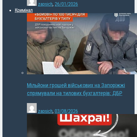
zapsich
,
26/01/2026
Кримінал
Мільйони грошей військових на Запоріжжі
спрямували на тилових бухгалтерів: ДБР
zapsich
,
03/08/2026