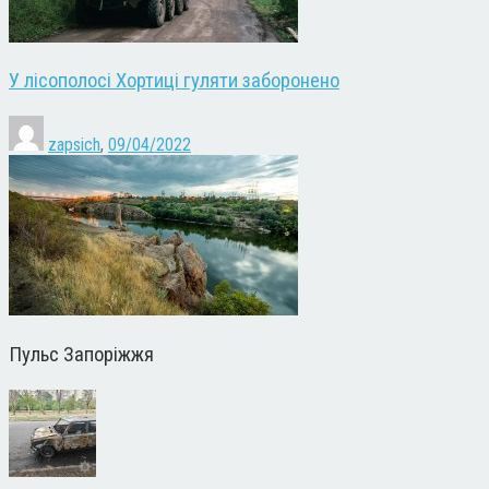
У лісополосі Хортиці гуляти заборонено
zapsich
,
09/04/2022
Пульс Запоріжжя