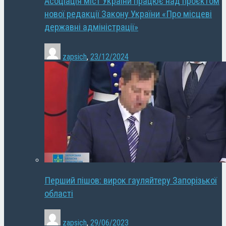
Асоціація міст України працює над проєктом
нової редакції Закону України «Про місцеві
державні адміністрації»
zapsich
,
23/12/2024
Перший пішов: вирок гауляйтеру Запорізької
області
zapsich
,
29/06/2023