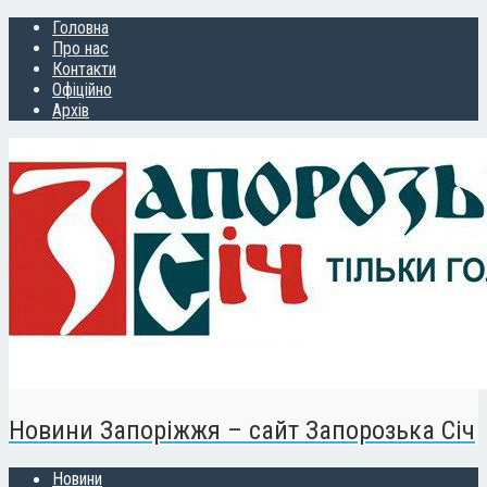
Головна
Про нас
Контакти
Офіційно
Архів
Новини Запоріжжя – сайт Запорозька Січ
Новини