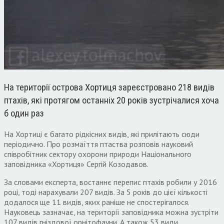
На території острова Хортиця зареєстровано 218 видів
птахів, які протягом останніх 20 років зустрічалися хоча
б один раз
На Хортиці є багато рідкісних видів, які прилітають сюди
періодично. Про розмаїття птаства розповів науковий
співробітник сектору охорони природи Національного
заповідника «Хортиця» Сергій Козодавов.
За словами експерта, востаннє перепис птахів робили у 2016
році, тоді нарахували 207 видів. За 5 років до цієї кількості
додалося ще 11 видів, яких раніше не спостерігалося.
Науковець зазначає, на території заповідника можна зустріти
107 видів гніздової орнітофауни. А також 53 види