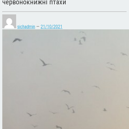
червонокнижні птахи
sichadmin
—
21/10/2021