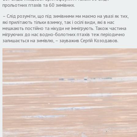
прольотних птахів та 60 зимівних.
– Слід розуміти, що під зимівними ми маємо на увазі як тих,
які прилітають тільки взимку, так і осілі види, які в нас
мешкають постійно та нікуди не іммігрують. Також частина
мігруючих до нас водно-болотних птахів теж періодично
залишається на зимівлю, – зауважив Сергій Козодавов.