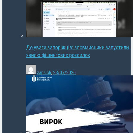
До уваги запоріжців: зловмисники запустили
хвилю фішингових розсилок
zapsich
,
23/07/2026