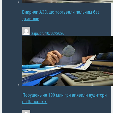
Викрили АЗС, що торгували пальним без
дозволів
zapsich
,
10/02/2026
Порушень на 190 млн грн виявили аудитори
на Запоріжжі