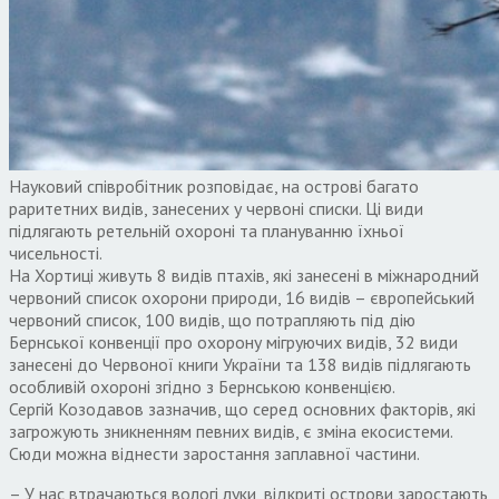
Науковий співробітник розповідає, на острові багато
раритетних видів, занесених у червоні списки. Ці види
підлягають ретельній охороні та плануванню їхньої
чисельності.
На Хортиці живуть 8 видів птахів, які занесені в міжнародний
червоний список охорони природи, 16 видів – європейський
червоний список, 100 видів, що потрапляють під дію
Бернської конвенції про охорону мігруючих видів, 32 види
занесені до Червоної книги України та 138 видів підлягають
особливій охороні згідно з Бернською конвенцією.
Сергій Козодавов зазначив, що серед основних факторів, які
загрожують зникненням певних видів, є зміна екосистеми.
Сюди можна віднести заростання заплавної частини.
– У нас втрачаються вологі луки, відкриті острови заростають