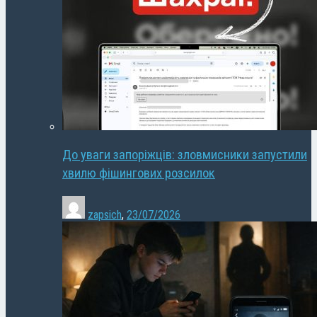
До уваги запоріжців: зловмисники запустили
хвилю фішингових розсилок
zapsich
,
23/07/2026