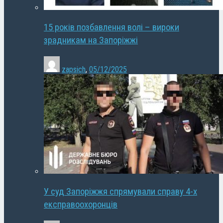
15 років позбавлення волі – вироки
зрадникам на Запоріжжі
zapsich
,
05/12/2025
У суд Запоріжжя спрямували справу 4-х
експравоохоронців