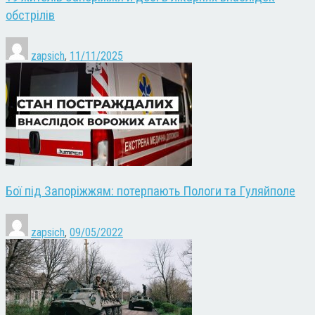
обстрілів
zapsich
,
11/11/2025
Бої під Запоріжжям: потерпають Пологи та Гуляйполе
zapsich
,
09/05/2022