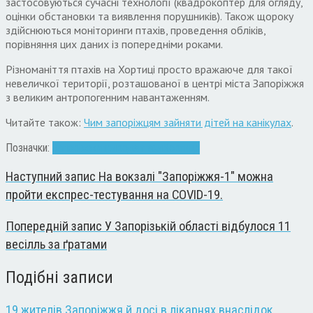
застосовуються сучасні технології (квадрокоптер для огляду,
оцінки обстановки та виявлення порушників). Також щороку
здійснюються моніторинги птахів, проведення обліків,
порівняння цих даних із попередніми роками.
Різноманіття птахів на Хортиці просто вражаюче для такої
невеличкої території, розташованої в центрі міста Запоріжжя
з великим антропогенним навантаженням.
Читайте також:
Чим запоріжцям зайняти дітей на канікулах
.
Позначки:
Запоріжжя
природа
птахи
Хортиця
Наступний запис
На вокзалі "Запоріжжя-1" можна
пройти експрес-тестування на COVID-19.
Попередній запис
У Запорізькій області відбулося 11
весілль за ґратами
Подібні записи
19 жителів Запоріжжя й досі в лікарнях внаслідок