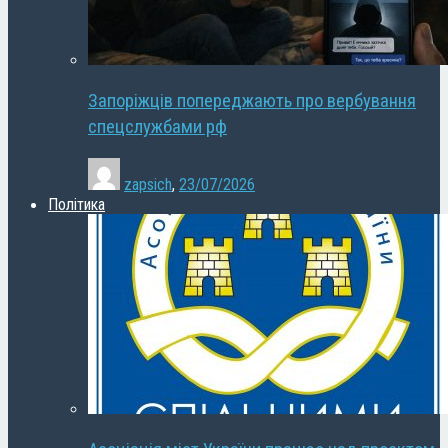
Запоріжців попереджають про вербування
спецслужбами рф
zapsich
,
23/07/2026
Політика