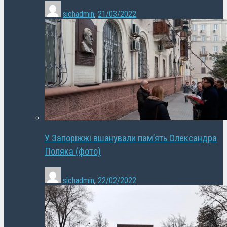
sichadmin
,
21/03/2022
У Запоріжжі вшанували пам’ять Олександра
Поляка (фото)
sichadmin
,
22/02/2022