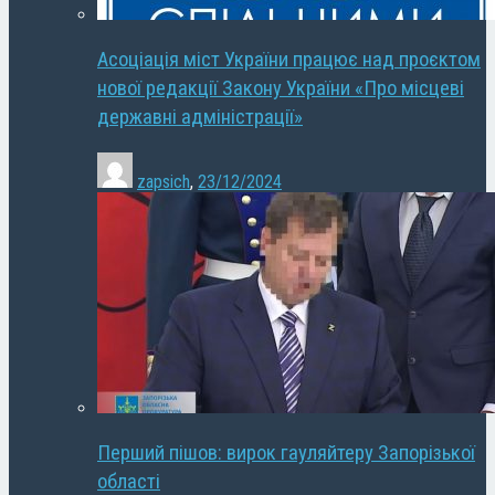
Асоціація міст України працює над проєктом
нової редакції Закону України «Про місцеві
державні адміністрації»
zapsich
,
23/12/2024
Перший пішов: вирок гауляйтеру Запорізької
області