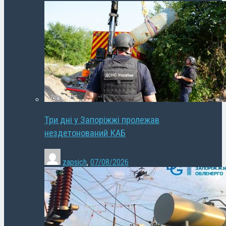
Три дні у Запоріжжі пролежав
нездетонований КАБ
zapsich
,
07/08/2026