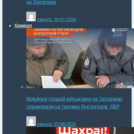
на Запоріжжі
zapsich
,
26/01/2026
Кримінал
Мільйони грошей військових на Запоріжжі
спрямували на тилових бухгалтерів: ДБР
zapsich
,
03/08/2026