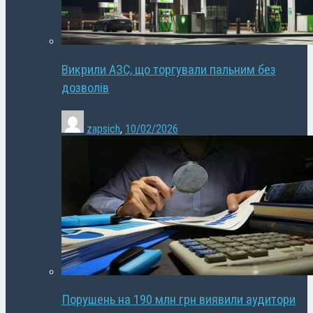
Викрили АЗС, що торгували пальним без
дозволів
zapsich
,
10/02/2026
Порушень на 190 млн грн виявили аудитори