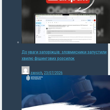
До уваги запоріжців: зловмисники запустили
хвилю фішингових розсилок
zapsich
,
23/07/2026