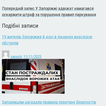
Попередній запис
У Запоріжжі адвокат намагався
оскаржити штраф за порушення правил паркування
Подібні записи
19 жителів Запоріжжя й досі в лікарнях внаслідок
обстрілів
zapsich
,
11/11/2025
Запоріжцям нагадали правила перетину блокпостів