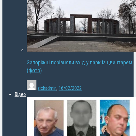
Запоріжці порівняли вхід у парк із цвинтарем
(фото)
sichadmin
,
16/02/2022
Відео