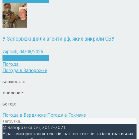
У Запоріжжі діяли агенти рф, яких викрили СБУ
zapsich
,
04/08/2026
Війна
Запоріжжя
Новини
Погода
Погода в
Запорожье
влажность:
давление:
ветер:
Погода в Бердянске
Погода в Токмаке
загрузка...
© Запорозька Січ, 2012-2021
У разі використання текстів, частин текстів та ілюстративних