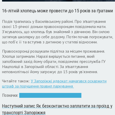
16-літній хлопець може провести до 15 років за ґратами
Подія трапилась у Василівському районі. Про зґвалтування
своєї 13-річної доньки правоохоронцям повідомила мати.
З’ясувалось, що хлопець був знайомий з дівчиною. Він силою
затягнув школярку до себе додому. Потім почав погрожувати,
що поб’є її та вступив з дитиною у статеві відносини.
Правоохоронці розшукали підлітка за місцем проживання.
Хлопця затримали. Наразі вирішується питання, який
запобіжний захід йому обрати, повідомляє пресслужба ГУ
Нацполіції в Запорізькій області. За зґвалтування
неповнолітньої йому загрожує до 15 років ув’язнення.
Читайте також:
У Запоріжжі адвокат намагався оскаржити
штраф за порушення правил паркування
Позначки:
дитина
Запоріжжя
зґвалтування
поліція
Наступний запис
Як безконтактно заплатити за проїзд у
транспорті Запоріжжя