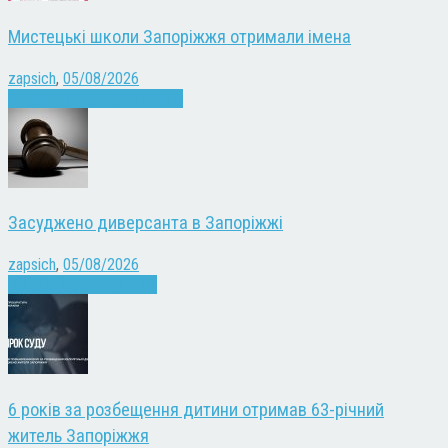
Мистецькі школи Запоріжжя отримали імена
zapsich
,
05/08/2026
Запоріжжя
Культура
Новини
Засуджено диверсанта в Запоріжжі
zapsich
,
05/08/2026
Війна
Запоріжжя
Новини
6 років за розбещення дитини отримав 63-річний
житель Запоріжжя