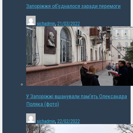
Запоріжжя об’єдналося заради перемоги
sichadmin
,
21/03/2022
У Запоріжжі вшанували пам’ять Олександра
Поляка (фото)
sichadmin
,
22/02/2022