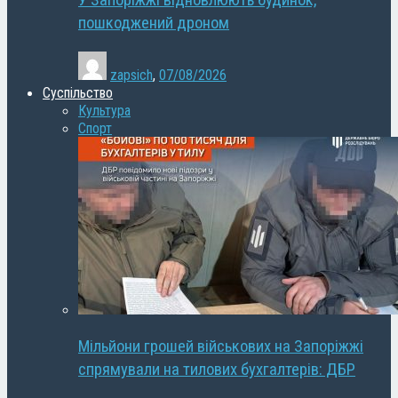
У Запоріжжі відновлюють будинок,
пошкоджений дроном
zapsich
,
07/08/2026
Суспільство
Культура
Спорт
Мільйони грошей військових на Запоріжжі
спрямували на тилових бухгалтерів: ДБР