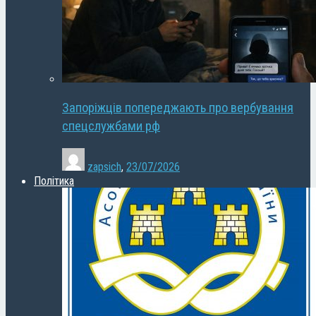
Запоріжців попереджають про вербування
спецслужбами рф
zapsich
,
23/07/2026
Політика