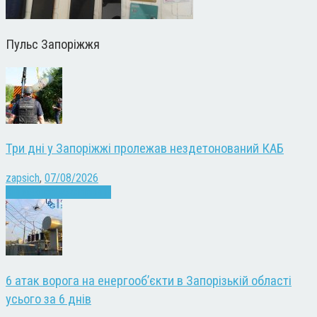
Пульс Запоріжжя
Три дні у Запоріжжі пролежав нездетонований КАБ
zapsich
,
07/08/2026
Війна
Запоріжжя
Новини
6 атак ворога на енергооб’єкти в Запорізькій області
усього за 6 днів