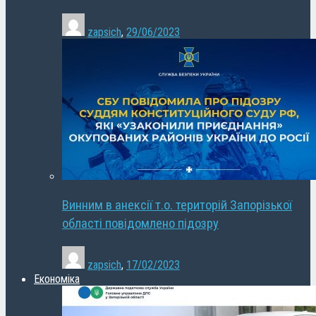
zapsich
,
29/06/2023
Винним в анексії т.о. територій Запорізької
області повідомлено підозру
zapsich
,
17/02/2023
Економіка