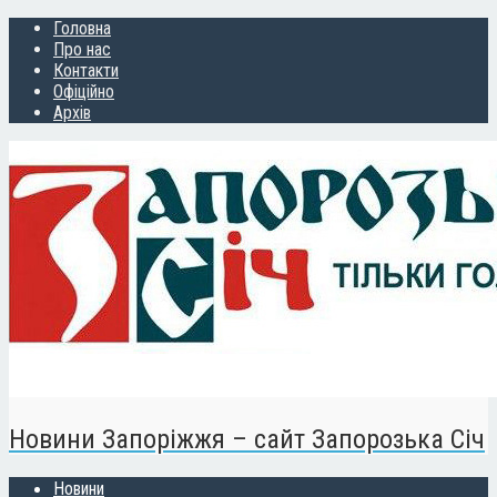
Головна
Про нас
Контакти
Офіційно
Архів
Новини Запоріжжя – сайт Запорозька Січ
Новини