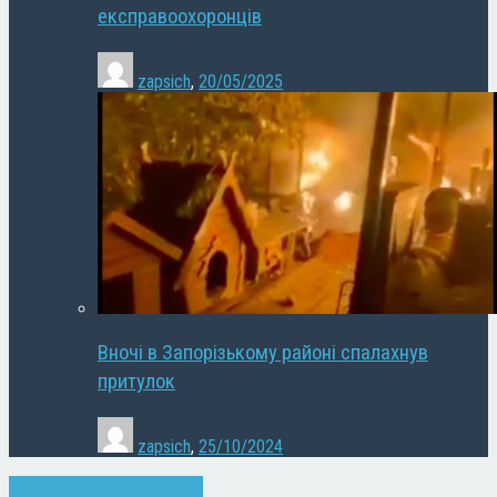
експравоохоронців
zapsich
,
20/05/2025
Вночі в Запорізькому районі спалахнув
притулок
zapsich
,
25/10/2024
Запоріжжя
Кримінал
Новини