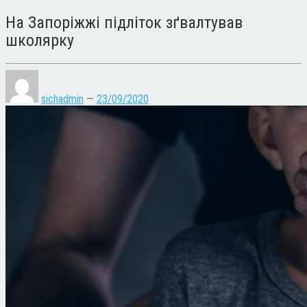
На Запоріжжі підліток зґвалтував
школярку
sichadmin
—
23/09/2020