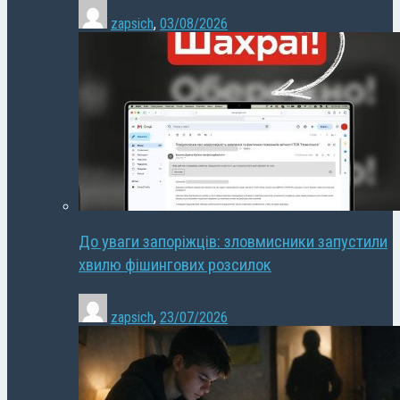
zapsich
,
03/08/2026
До уваги запоріжців: зловмисники запустили
хвилю фішингових розсилок
zapsich
,
23/07/2026