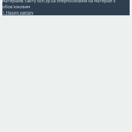
матеріалів сайту sich.zp.ua гіперпосилання на матеріал є
обов'язковим
↑ Назад нагору