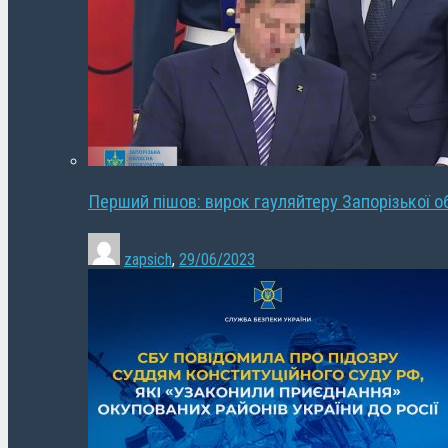
Перший пішов: вирок гауляйтеру Запорізької о
zapsich
,
29/06/2023