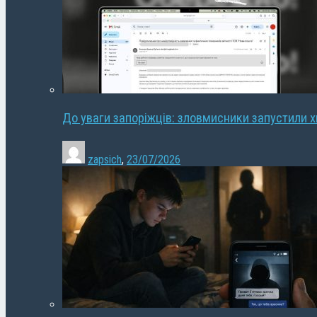
До уваги запоріжців: зловмисники запустили 
zapsich
,
23/07/2026