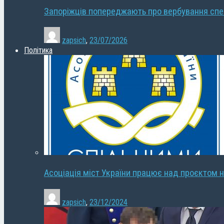
Запоріжців попереджають про вербування сп
zapsich
,
23/07/2026
Політика
Асоціація міст України працює над проєктом н
zapsich
,
23/12/2024