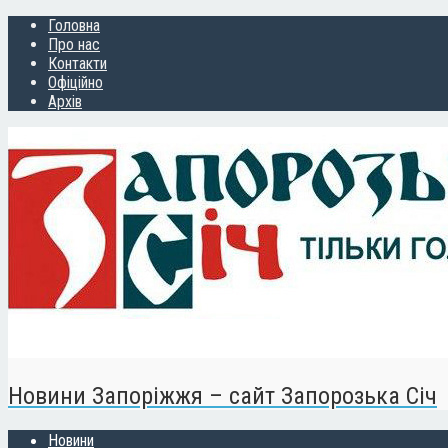
Головна
Про нас
Контакти
Офіційно
Архів
Новини Запоріжжя – сайт Запорозька Січ
Новини