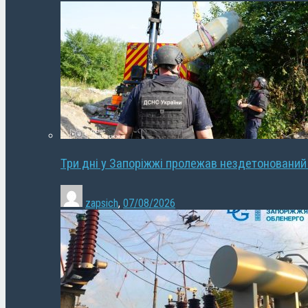
Три дні у Запоріжжі пролежав нездетонований
zapsich
,
07/08/2026