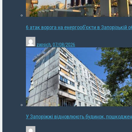
6 атак ворога на енергооб’єкти в Запорізькій о
zapsich
,
07/08/2026
У Запоріжжі відновлюють будинок, пошкодже