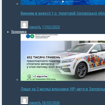
Винним в анексії т.о. територій Запорізької об
zapsich
,
17/02/2023
Економіка
Лише за 2 місяці власники VIP-авто в Запорізь
zapsich
,
26/03/2026