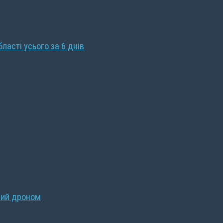
бласті усього за 6 днів
ний дроном