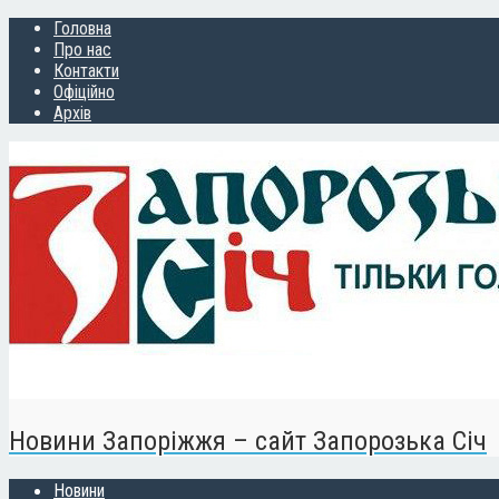
Головна
Про нас
Контакти
Офіційно
Архів
Новини Запоріжжя – сайт Запорозька Січ
Новини