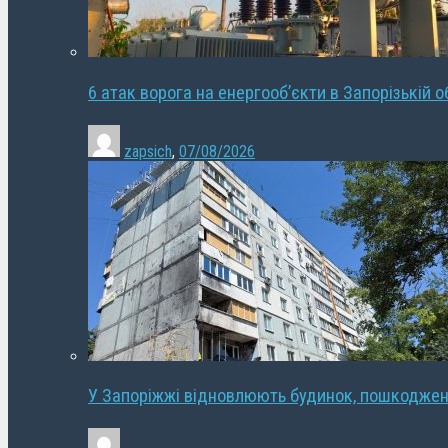
6 атак ворога на енергооб’єкти в Запорізькій о
zapsich
,
07/08/2026
У Запоріжжі відновлюють будинок, пошкодже