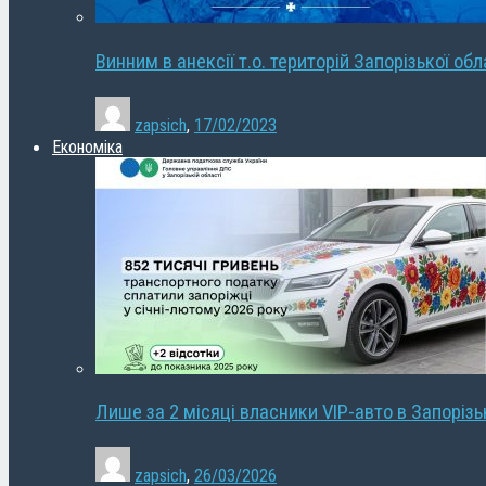
Винним в анексії т.о. територій Запорізької об
zapsich
,
17/02/2023
Економіка
Лише за 2 місяці власники VIP-авто в Запорізь
zapsich
,
26/03/2026