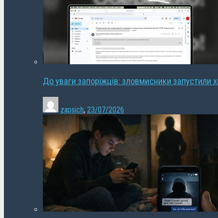
До уваги запоріжців: зловмисники запустили 
zapsich
,
23/07/2026