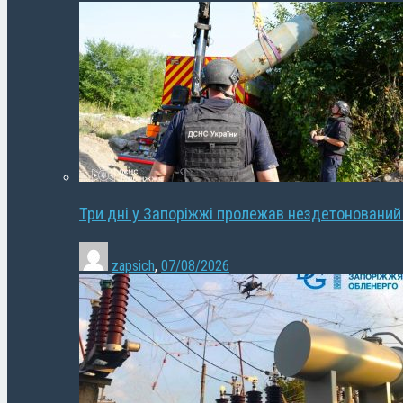
Три дні у Запоріжжі пролежав нездетонований
zapsich
,
07/08/2026