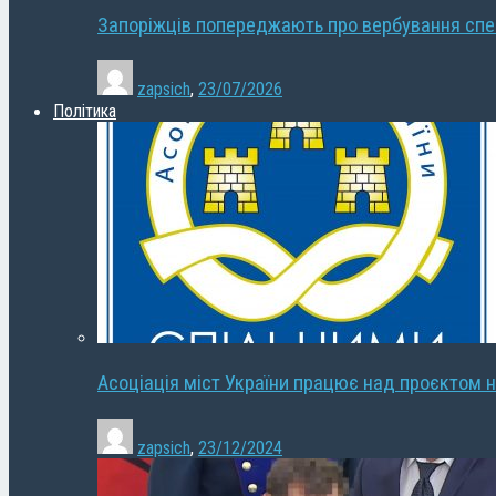
Запоріжців попереджають про вербування сп
zapsich
,
23/07/2026
Політика
Асоціація міст України працює над проєктом н
zapsich
,
23/12/2024