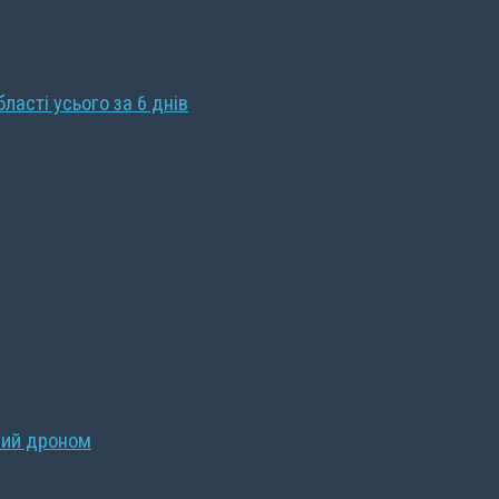
бласті усього за 6 днів
ний дроном