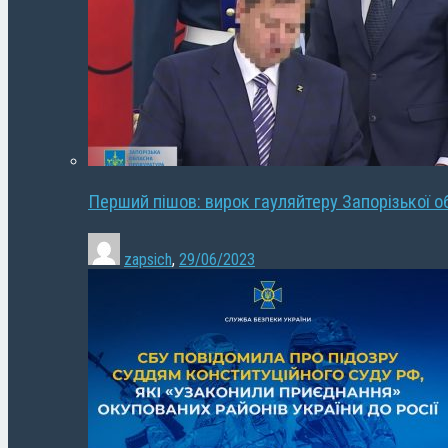
Перший пішов: вирок гауляйтеру Запорізької о
zapsich
,
29/06/2023