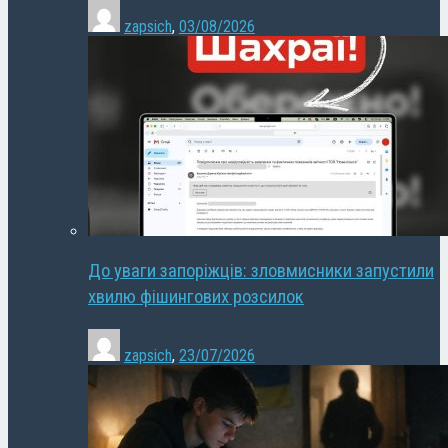
zapsich
,
03/08/2026
До уваги запоріжців: зловмисники запустили
хвилю фішингових розсилок
zapsich
,
23/07/2026