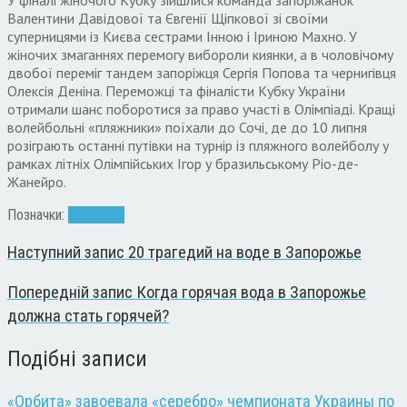
Валентини Давідової та Євгенії Щіпкової зі своїми
суперницями із Києва сестрами Інною і Іриною Махно. У
жіночих змаганнях перемогу вибороли киянки, а в чоловічому
двобої переміг тандем запоріжця Сергія Попова та чернигівця
Олексія Деніна. Переможці та фіналісти Кубку України
отримали шанс поборотися за право участі в Олімпіаді. Кращі
волейбольні «пляжники» поїхали до Сочі, де до 10 липня
розіграють останні путівки на турнір із пляжного волейболу у
рамках літніх Олімпійських Ігор у бразильському Ріо-де-
Жанейро.
Позначки:
волейбол
Наступний запис
20 трагедий на воде в Запорожье
Попередній запис
Когда горячая вода в Запорожье
должна стать горячей?
Подібні записи
«Орбита» завоевала «серебро» чемпионата Украины по