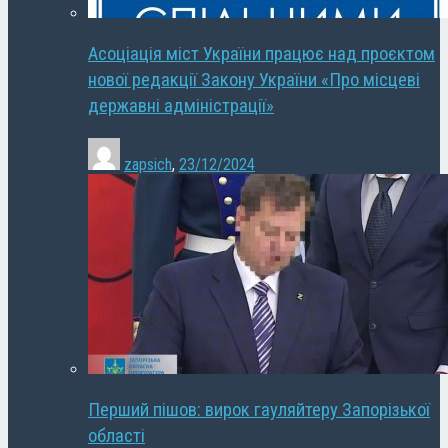
Асоціація міст України працює над проєктом
нової редакції Закону України «Про місцеві
державні адміністрації»
zapsich
,
23/12/2024
Перший пішов: вирок гауляйтеру Запорізької
області