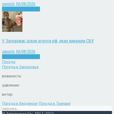
zapsich
,
04/08/2026
Війна
Запоріжжя
Новини
У Запоріжжі діяли агенти рф, яких викрили СБУ
zapsich
,
04/08/2026
Війна
Запоріжжя
Новини
Погода
Погода в
Запорожье
влажность:
давление:
ветер:
Погода в Бердянске
Погода в Токмаке
загрузка...
© Запорозька Січ, 2012-2021