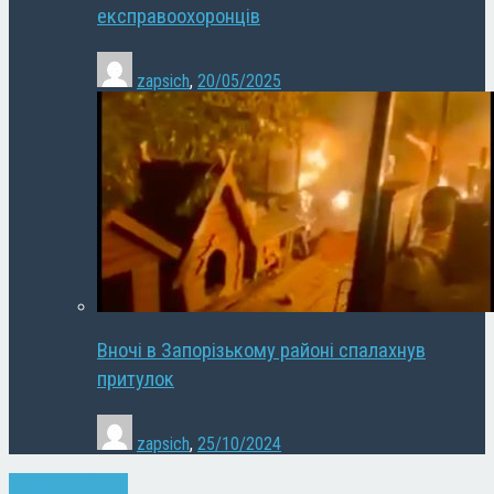
експравоохоронців
zapsich
,
20/05/2025
Вночі в Запорізькому районі спалахнув
притулок
zapsich
,
25/10/2024
Запоріжжя
Спорт