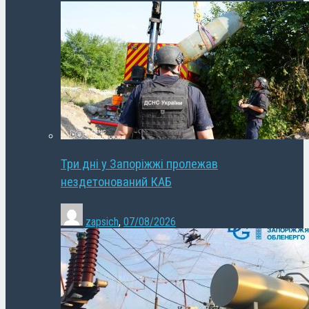
Три дні у Запоріжжі пролежав
нездетонований КАБ
zapsich
,
07/08/2026