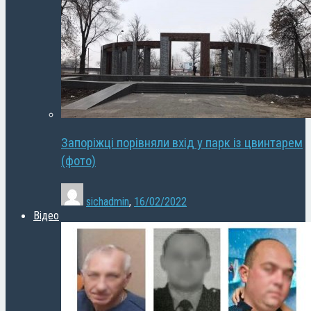
Запоріжці порівняли вхід у парк із цвинтарем
(фото)
sichadmin
,
16/02/2022
Відео