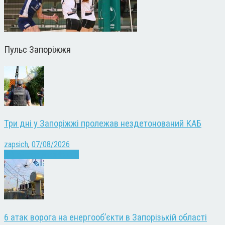
Пульс Запоріжжя
Три дні у Запоріжжі пролежав нездетонований КАБ
zapsich
,
07/08/2026
Війна
Запоріжжя
Новини
6 атак ворога на енергооб’єкти в Запорізькій області