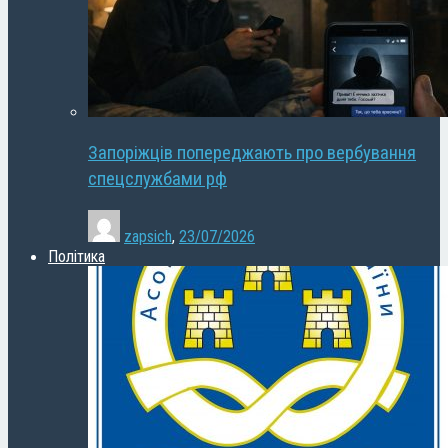
Запоріжців попереджають про вербування
спецслужбами рф
zapsich
,
23/07/2026
Політика