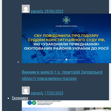
zapsich
,
29/06/2023
Винним в анексії т.о. територій Запорізької
області повідомлено підозру
zapsich
,
17/02/2023
Економіка