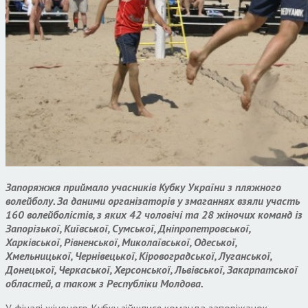
Запоряжжя приймало учасників Кубку України з пляжного
волейболу. За даними організаторів у змаганнях взяли участь
160 волейболістів, з яких 42 чоловічі та 28 жіночих команд із
Запорізької, Київської, Сумської, Дніпропетровської,
Харківської, Рівненської, Миколаївської, Одеської,
Хмельницької, Чернівецької, Кіровоградської, Луганської,
Донецької, Черкаської, Херсонської, Львівської, Закарпатської
областей, а також з Республіки Молдова.
У фіналі жіночого Кубку зійшлися команда запоріжанок