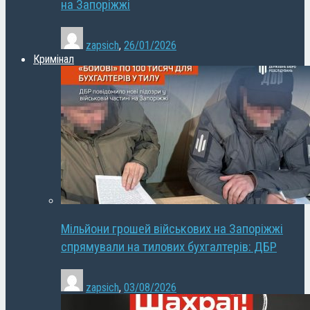
на Запоріжжі
zapsich
,
26/01/2026
Кримінал
Мільйони грошей військових на Запоріжжі
спрямували на тилових бухгалтерів: ДБР
zapsich
,
03/08/2026