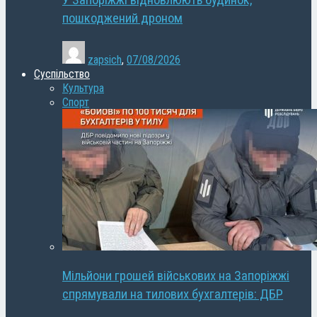
У Запоріжжі відновлюють будинок,
пошкоджений дроном
zapsich
,
07/08/2026
Суспільство
Культура
Спорт
Мільйони грошей військових на Запоріжжі
спрямували на тилових бухгалтерів: ДБР