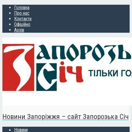
Головна
Про нас
Контакти
Офіційно
Архів
Новини Запоріжжя – сайт Запорозька Січ
Новини