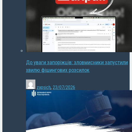
До уваги запоріжців: зловмисники запустили
хвилю фішингових розсилок
zapsich
,
23/07/2026