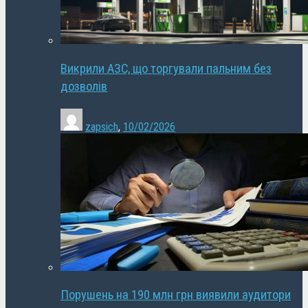
Викрили АЗС, що торгували пальним без
дозволів
zapsich
,
10/02/2026
Порушень на 190 млн грн виявили аудитори