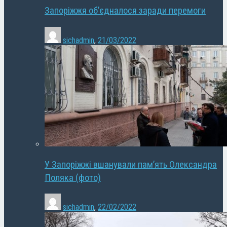
Запоріжжя об’єдналося заради перемоги
sichadmin
,
21/03/2022
У Запоріжжі вшанували пам’ять Олександра
Поляка (фото)
sichadmin
,
22/02/2022