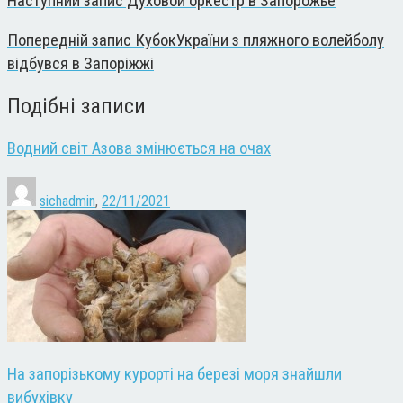
Наступний запис
Духовой оркестр в Запорожье
Попередній запис
КубокУкраїни з пляжного волейболу
відбувся в Запоріжжі
Подібні записи
Водний світ Азова змінюється на очах
sichadmin
,
22/11/2021
На запорізькому курорті на березі моря знайшли
вибухівку