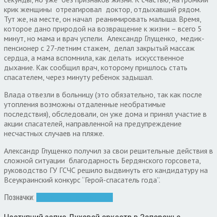
крик женщины отреагировал доктор, отдыхавший рядом.
Тут же, на месте, он начал реанимировать малыша. Время,
которое дано природой на возвращение к жизни – всего 5
минут, но мама и врач успели. Александр Глущенко, медик-
пенсионер с 27-летним стажем, делал закрытый массаж
сердца, а мама вспомнила, как делать искусственное
дыхание. Как сообщил врач, которому пришлось стать
спасателем, через минуту ребенок задышал.
Влада отвезли в больницу (это обязательно, так как после
утопления возможны отдаленные необратимые
последствия), обследовали, он уже дома и принял участие в
акции спасателей, направленной на предупреждение
несчастных случаев на пляже.
Александр Глущенко получил за свои решительные действия в
сложной ситуации благодарность Бердянского горсовета,
руководство ГУ ГСЧС решило выдвинуть его кандидатуру на
Всеукраинский конкурс “Герой-спасатель года”.
Позначки:
несчастные случаи
пляж