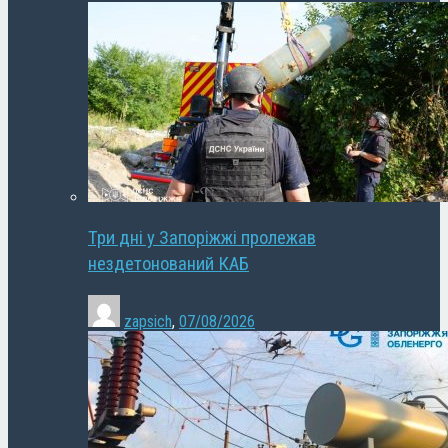
Три дні у Запоріжжі пролежав
нездетонований КАБ
zapsich
,
07/08/2026