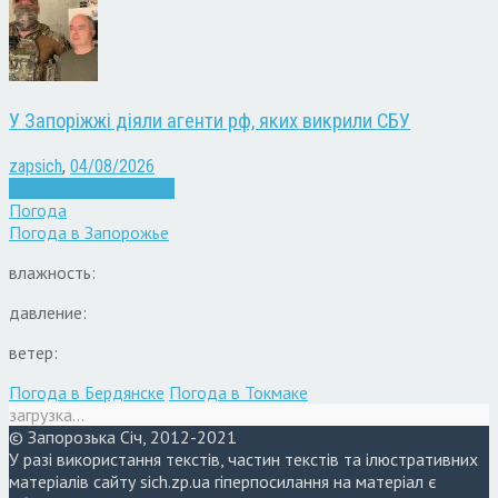
У Запоріжжі діяли агенти рф, яких викрили СБУ
zapsich
,
04/08/2026
Війна
Запоріжжя
Новини
Погода
Погода в
Запорожье
влажность:
давление:
ветер:
Погода в Бердянске
Погода в Токмаке
загрузка...
© Запорозька Січ, 2012-2021
У разі використання текстів, частин текстів та ілюстративних
матеріалів сайту sich.zp.ua гіперпосилання на матеріал є