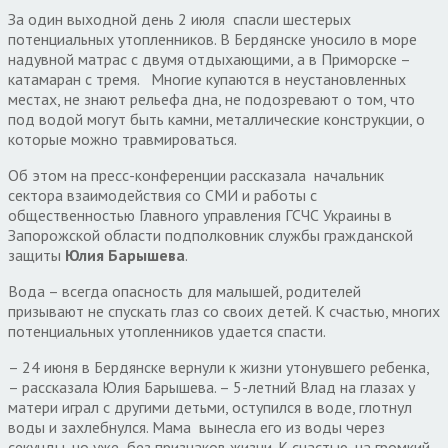
За один выходной день 2 июля спасли шестерых
потенциальных утопленников. В Бердянске уносило в море
надувной матрас с двумя отдыхающими, а в Приморске –
катамаран с тремя. Многие купаются в неустановленных
местах, не знают рельефа дна, не подозревают о том, что
под водой могут быть камни, металлические конструкции, о
которые можно травмироваться.
Об этом на пресс-конференции рассказала начальник
сектора взаимодействия со СМИ и работы с
общественностью Главного управления ГСЧС Украины в
Запорожской области подполковник службы гражданской
защиты
Юлия Барышева
.
Вода – всегда опасность для малышей, родителей
призывают не спускать глаз со своих детей. К счастью, многих
потенциальных утопленников удается спасти.
– 24 июня в Бердянске вернули к жизни утонувшего ребенка,
– рассказала Юлия Барышева. – 5-летний Влад на глазах у
матери играл с другими детьми, оступился в воде, глотнул
воды и захлебнулся. Мама вынесла его из воды через
секунды, но уже без признаков жизни. К счастью, на громкий