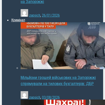
на Запоріжжі
zapsich
,
26/01/2026
Кримінал
Мільйони грошей військових на Запоріжжі
спрямували на тилових бухгалтерів: ДБР
zapsich
,
03/08/2026