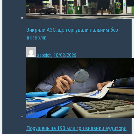
Викрили АЗС, що торгували пальним без
дозволів
zapsich
,
10/02/2026
Порушень на 190 млн грн виявили аудитори