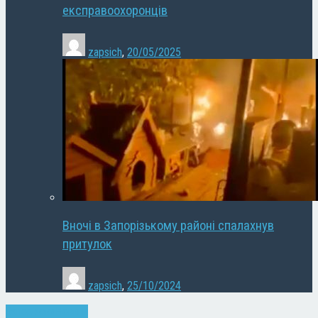
експравоохоронців
zapsich
,
20/05/2025
Вночі в Запорізькому районі спалахнув
притулок
zapsich
,
25/10/2024
Запоріжжя
Новини