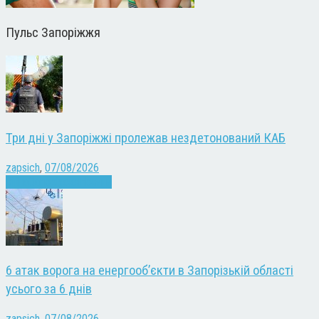
Пульс Запоріжжя
Три дні у Запоріжжі пролежав нездетонований КАБ
zapsich
,
07/08/2026
Війна
Запоріжжя
Новини
6 атак ворога на енергооб’єкти в Запорізькій області
усього за 6 днів
zapsich
,
07/08/2026