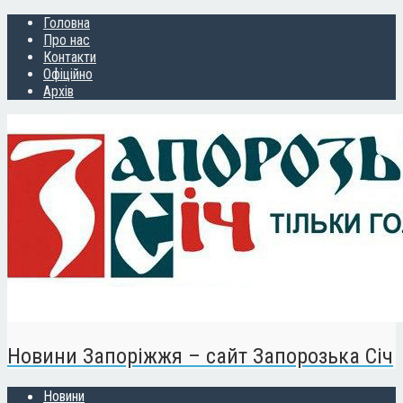
Головна
Про нас
Контакти
Офіційно
Архів
Новини Запоріжжя – сайт Запорозька Січ
Новини