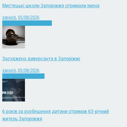
Мистецькі школи Запоріжжя отримали імена
zapsich
,
05/08/2026
Запоріжжя
Культура
Новини
Засуджено диверсанта в Запоріжжі
zapsich
,
05/08/2026
Війна
Запоріжжя
Новини
6 років за розбещення дитини отримав 63-річний
житель Запоріжжя