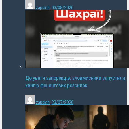
zapsich
,
03/08/2026
До уваги запоріжців: зловмисники запустили
хвилю фішингових розсилок
zapsich
,
23/07/2026