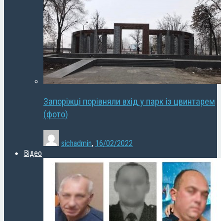
Запоріжці порівняли вхід у парк із цвинтарем
(фото)
sichadmin
,
16/02/2022
Відео