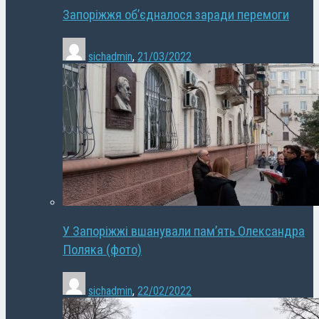
Запоріжжя об’єдналося заради перемоги
sichadmin
,
21/03/2022
У Запоріжжі вшанували пам’ять Олександра
Поляка (фото)
sichadmin
,
22/02/2022