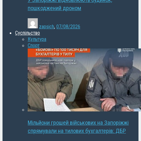
У Запоріжжі відновлюють будинок,
пошкоджений дроном
zapsich
,
07/08/2026
Суспільство
Культура
Спорт
Мільйони грошей військових на Запоріжжі
спрямували на тилових бухгалтерів: ДБР