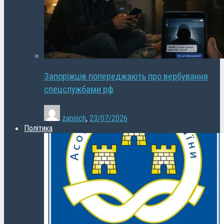
Запоріжців попереджають про вербування
спецслужбами рф
zapsich
,
23/07/2026
Політика