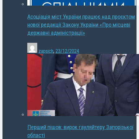
Асоціація міст України працює над проєктом
нової редакції Закону України «Про місцеві
державні адміністрації»
zapsich
,
23/12/2024
Перший пішов: вирок гауляйтеру Запорізької
області