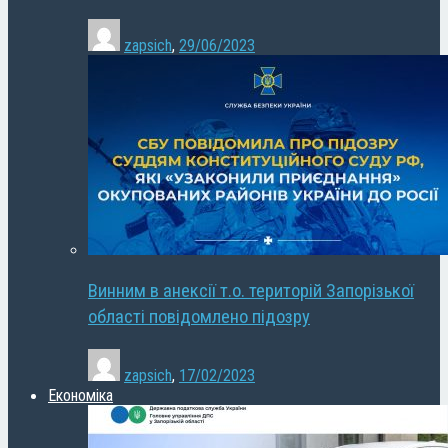
zapsich
,
29/06/2023
Винним в анексії т.о. територій Запорізької
області повідомлено підозру
zapsich
,
17/02/2023
Економіка