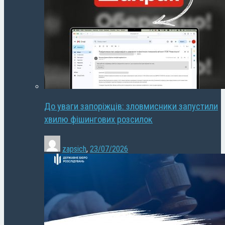
До уваги запоріжців: зловмисники запустили
хвилю фішингових розсилок
zapsich
,
23/07/2026