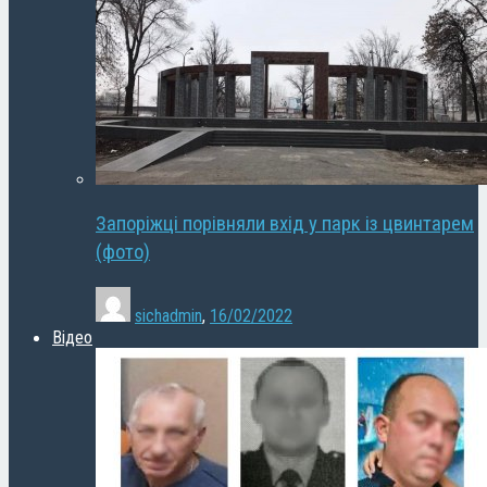
Запоріжці порівняли вхід у парк із цвинтарем
(фото)
sichadmin
,
16/02/2022
Відео