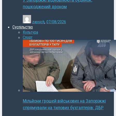
У Запоріжжі відновлюють будинок,
пошкоджений дроном
zapsich
,
07/08/2026
Суспільство
Культура
Спорт
Мільйони грошей військових на Запоріжжі
спрямували на тилових бухгалтерів: ДБР