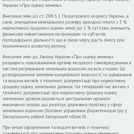
України «Про оцінку земель».
Внесення змін до ст. 288.5.1 Податкового кодексу України, а
саме, зменшення мінімального розміру орендної плати з 3 %
нормативної грошової оцінки землі до 1 % суттєво зменшить
фінансове навантаження на громадян та суб’єктів
господарської діяльності, що в свою чергу дасть змогу для
економічного розвитку регіону.
Внесення змін до Закону України «Про оцінку земель»
розширить повноваження органів місцевого самоврядування в
частині регулювання земельних відносин на всіх стадіях. Це
розпорядження землями комунальної власності, їх оцінювання
та видача витягів з технічної документації про нормативну
грошову оцінку земельних ділянок. На теперішній час витяги з
технічної документації про нормативну грошову оцінку
земельних ділянок видаються центральним органом
виконавчої влади, що реалізує державну політику у сфері
земельних відносин (Головне управління Держгеокадастру у
Запорізькому районі Запорізькій області).
При умові оформлення та видачі витягів з технічної
документації про нормативну грошову оцінку земельних