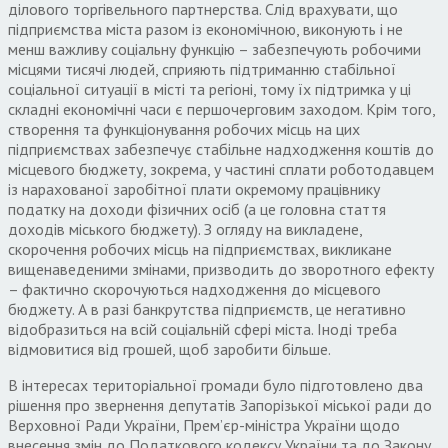
ділового торгівельного партнерства. Слід врахувати, що
підприємства міста разом із економічною, виконують і не
менш важливу соціальну функцію – забезпечують робочими
місцями тисячі людей, сприяють підтриманню стабільної
соціальної ситуації в місті та регіоні, тому їх підтримка у ці
складні економічні часи є першочерговим заходом. Крім того,
створення та функціонування робочих місць на цих
підприємствах забезпечує стабільне надходження коштів до
місцевого бюджету, зокрема, у частині сплати роботодавцем
із нарахованої заробітної плати окремому працівнику
податку на доходи фізичних осіб (а це головна стаття
доходів міського бюджету). З огляду на викладене,
скорочення робочих місць на підприємствах, викликане
вищенаведеними змінами, призводить до зворотного ефекту
– фактично скорочуються надходження до місцевого
бюджету. А в разі банкрутства підприємств, це негативно
відобразиться на всій соціальній сфері міста. Іноді треба
відмовитися від грошей, щоб заробити більше.
В інтересах територіальної громади було підготовлено два
рішення про звернення депутатів Запорізької міської ради до
Верховної Ради України, Прем’єр-міністра України щодо
внесення змін до Податкового кодексу України та до Закону