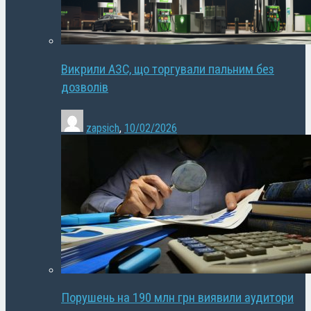
Викрили АЗС, що торгували пальним без
дозволів
zapsich
,
10/02/2026
Порушень на 190 млн грн виявили аудитори