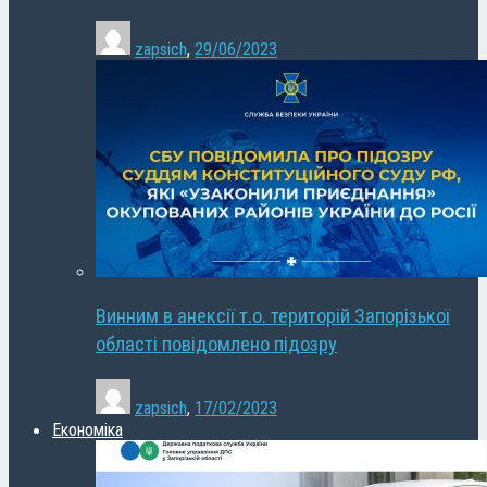
zapsich
,
29/06/2023
Винним в анексії т.о. територій Запорізької
області повідомлено підозру
zapsich
,
17/02/2023
Економіка