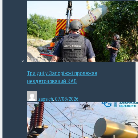
Три дні у Запоріжжі пролежав
нездетонований КАБ
zapsich
,
07/08/2026