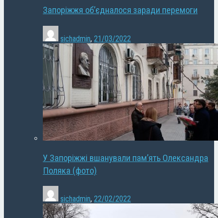
Запоріжжя об’єдналося заради перемоги
sichadmin
,
21/03/2022
У Запоріжжі вшанували пам’ять Олександра
Поляка (фото)
sichadmin
,
22/02/2022