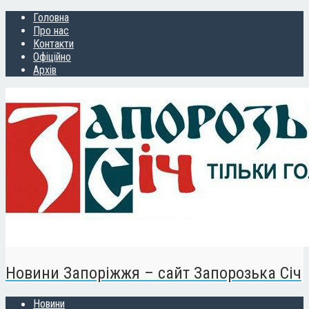
Головна
Про нас
Контакти
Офіційно
Архів
Новини Запоріжжя – сайт Запорозька Січ
Новини