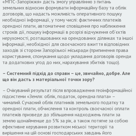
«МГІС-Запоріжжя» дасть змогу управлінню з питань
земельних відносин формувати інформаційну базу та облік
договорів, що надасть можливість оперативного пошуку
необхідної інформації, у тому числі: фактичних платежів
орендної плати, автоматичне сповіщення про наближення
строків дії, пошуку інформації в розрізі відчуження об’єктів
нерухомості, розташованих на орендованих ділянках та іншої
інформації, необхідної для своєчасного вжиття відповідних
заходів зі сторони Запорізької міськради (припинення права
користування, спонукання щодо укладання договорів оренди
та додаткових угод до них, нарахування збитків тощо).
– Системний підхід до справи – це, звичайно, добре. Але
що він дасть з матеріальної точки зору?
– Очікуваний результат після впровадження геоінформаційної
підсистеми «Земля: облік, податок, орендна плата» –
чималий. Сучасний облік платників земельного податку та
орендної плати, обчислення та контроль своєчасної оплати
платежів призведе до збільшення надходжень плати за
землю щонайменше до 5% за рік, а також потягне за собою
ефективне керування розвитком міської території та
вирішення на цій основі господарських завдань його