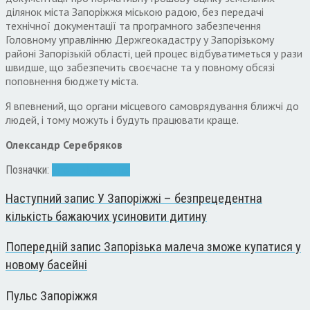
ділянок міста Запоріжжя міською радою, без передачі
технічної документації та програмного забезпечення
Головному управлінню Держгеокадастру у Запорізькому
районі Запорізькій області, цей процес відбуватиметься у рази
швидше, що забезпечить своєчасне та у повному обсязі
поповнення бюджету міста.
Я впевнений, що органи місцевого самоврядування ближчі до
людей, і тому можуть і будуть працювати краще.
Олександр Серебряков
Позначки:
Игорь Чумаченко
Наступний запис
У Запоріжжі – безпрецедентна
кількість бажаючих усиновити дитину
Попередній запис
Запорізька малеча зможе купатися у
новому басейні
Пульс Запоріжжя