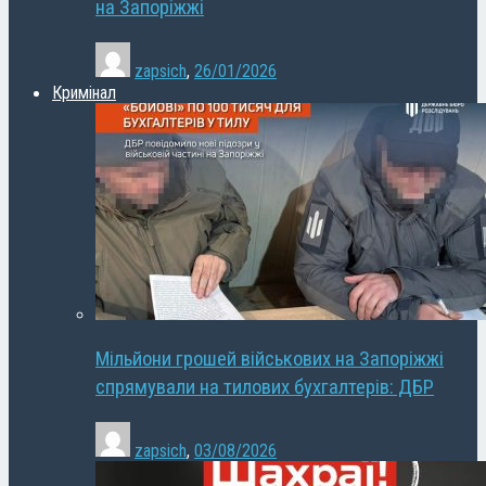
на Запоріжжі
zapsich
,
26/01/2026
Кримінал
Мільйони грошей військових на Запоріжжі
спрямували на тилових бухгалтерів: ДБР
zapsich
,
03/08/2026