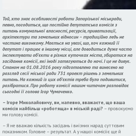
Той, хто знає особливості роботи Запорізької міськради,
певно, погодиться, що постійна депутатська комісія з
питань комунальної власності, ресурсів, приватизації,
архітектури та земельних відносин – традиційно ледь не
частина виконкому. Мається на увазі, що, хоч кожний її
депутат і працює в іншому місці, але доводиться дуже часто
інспектувати об’єкти в різних куточках міста, збиратися на
засідання комісії, які іноді затягуються до ночі. І це не дивує.
Станом на 01.08.2016 року підготовлено та винесено на
розгляд сесії міської ради 731 проект рішень з земельних
питань. На кожний із цих об
’
єктів треба було подивитися,
розібратися. Про роботу комісії нашим читачам розповідає
сьогодні її голова Ігор Чумаченко.
– Ігоре Миколайовичу, ви, напевно, вважаєте, що ваша
комісія найбільш «роботяща» в міській раді?
– провокуємо
ми голову комісії.
– Я не вважаю кількість засідань і виїзних нарад суттєвим
показником. Головне – результат. А у нашої комісіїє ще й