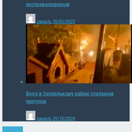
експравоохоронців
zapsich
,
20/05/2025
Вночі в Запорізькому районі спалахнув
притулок
zapsich
,
25/10/2024
Запоріжжя