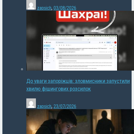
zapsich
,
03/08/2026
До уваги запоріжців: зловмисники запустили
хвилю фішингових розсилок
zapsich
,
23/07/2026