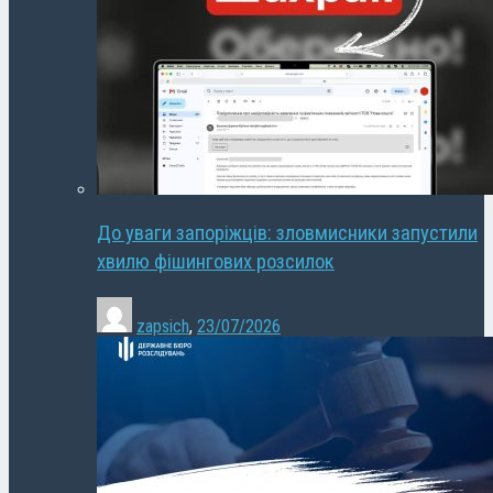
До уваги запоріжців: зловмисники запустили
хвилю фішингових розсилок
zapsich
,
23/07/2026