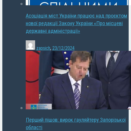
Асоціація міст України працює над проєктом
нової редакції Закону України «Про місцеві
державні адміністрації»
zapsich
,
23/12/2024
Перший пішов: вирок гауляйтеру Запорізької
області