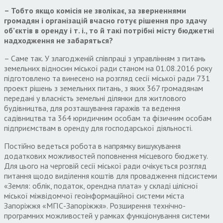
– Тобто якщо комісія не зволікає, за зверненнями
громадян і організацій вчасно готує рішення про здачу
об’єктів в оренду і т. і., то й такі потрібні місту бюджетні
надходження не забаряться?
– Саме так. У злагодженій співпраці з управлінням з питань
земельних відносин міської ради станом на 01.08.2016 року
підготовлено та винесено на розгляд сесії міської ради 731
проект рішень з земельних питань, з яких 367 громадянам
передані у власність земельні ділянки для житлового
будівництва, для розташування гаражів та ведення
садівництва та 364 юридичним особам та фізичним особам
підприємствам в оренду для господарської діяльності.
Постійно ведеться робота в напрямку вишукування
додаткових можливостей поповнення місцевого бюджету.
Для цього на черговій сесії міської ради очікується розгляд
питання щодо виділення коштів для провадження підсистеми
«Земля: облік, податок, орендна плата» у складі цілісної
міської міжвідомчої геоінформаційної системи міста
Запоріжжя «МГІС-Запоріжжя». Розширення технічно-
програмних можливостей у рамках функціонування системи