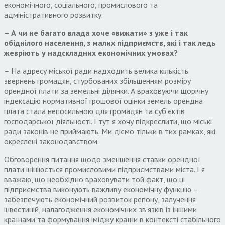
економічного, соціального, промислового та
адміністративного розвитку.
– А чи не багато влада хоче «вижати» з уже і так
обіднілого населення, з малих підприємств, які і так ледь
жевріють у надскладних економічних умовах?
– На адресу міської ради надходить велика кількість
звернень громадян, стурбованих збільшенням розміру
орендної плати за земельні ділянки. А враховуючи щорічну
індексацію нормативної грошової оцінки земель орендна
плата стала непосильною для громадян та суб’єктів
господарської діяльності. І тут я хочу підкреслити, що міські
ради законів не приймають. Ми діємо тільки в тих рамках, які
окреслені законодавством.
Обговорення питання щодо зменшення ставки орендної
плати ініціюється промисловими підприємствами міста. І я
вважаю, що необхідно враховувати той факт, що ці
підприємства виконують важливу економічну функцію –
забезпечують економічний розвиток регіону, залучення
інвестицій, налагодження економічних зв’язків із іншими
країнами та формування іміджу країни в контексті стабільного