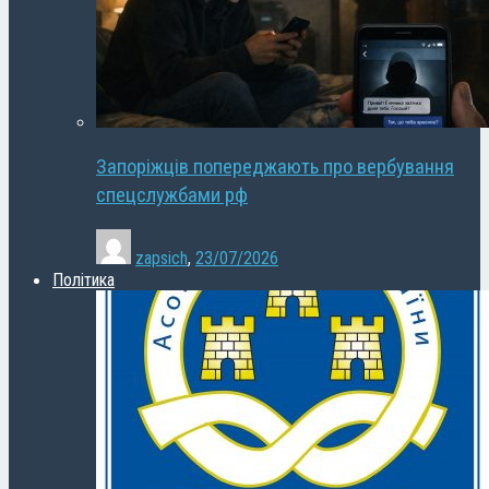
Запоріжців попереджають про вербування
спецслужбами рф
zapsich
,
23/07/2026
Політика