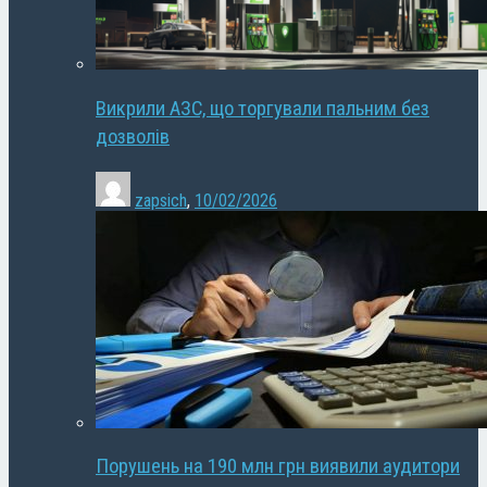
Викрили АЗС, що торгували пальним без
дозволів
zapsich
,
10/02/2026
Порушень на 190 млн грн виявили аудитори