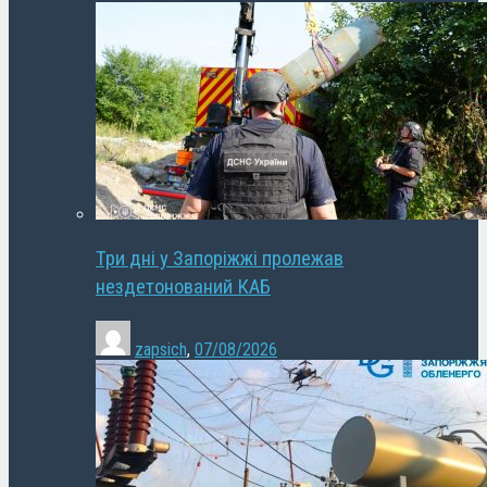
Три дні у Запоріжжі пролежав
нездетонований КАБ
zapsich
,
07/08/2026