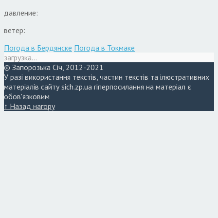
давление:
ветер:
Погода в Бердянске
Погода в Токмаке
загрузка...
© Запорозька Січ, 2012-2021
У разі використання текстів, частин текстів та ілюстративних
матеріалів сайту sich.zp.ua гіперпосилання на матеріал є
обов'язковим
↑ Назад нагору