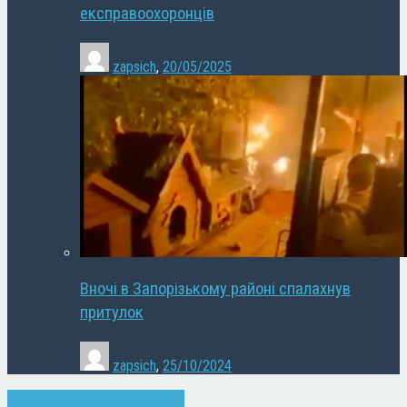
експравоохоронців
zapsich
,
20/05/2025
Вночі в Запорізькому районі спалахнув
притулок
zapsich
,
25/10/2024
Запоріжжя
Новини
Суспільство