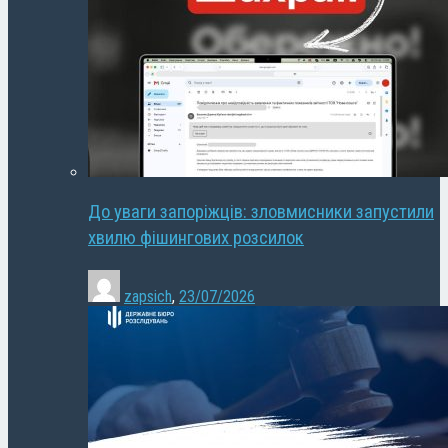
До уваги запоріжців: зловмисники запустили
хвилю фішингових розсилок
zapsich
,
23/07/2026