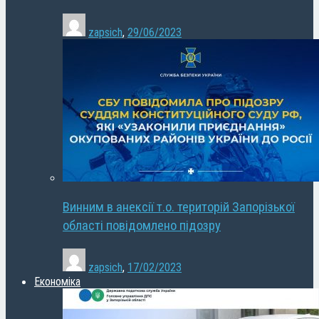
zapsich
,
29/06/2023
Винним в анексії т.о. територій Запорізької
області повідомлено підозру
zapsich
,
17/02/2023
Економіка