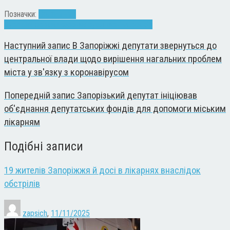
Позначки:
Володимир
Буряк
Запоріжжя
коронавірус
лікарні
мер
сесія
Наступний запис
В Запоріжжі депутати звернуться до
центральної влади щодо вирішення нагальних проблем
міста у зв'язку з коронавірусом
Попередній запис
Запорізький депутат ініціював
об'єднання депутатських фондів для допомоги міським
лікарням
Подібні записи
19 жителів Запоріжжя й досі в лікарнях внаслідок
обстрілів
zapsich
,
11/11/2025