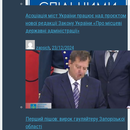
Асоціація міст України працює над проєктом
нової редакції Закону України «Про місцеві
державні адміністрації»
zapsich
,
23/12/2024
Перший пішов: вирок гауляйтеру Запорізької
області