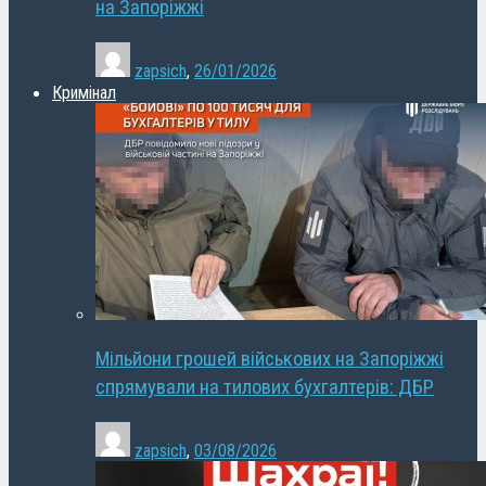
на Запоріжжі
zapsich
,
26/01/2026
Кримінал
Мільйони грошей військових на Запоріжжі
спрямували на тилових бухгалтерів: ДБР
zapsich
,
03/08/2026