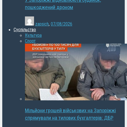
У Запоріжжі відновлюють будинок,
пошкоджений дроном
zapsich
,
07/08/2026
Суспільство
Культура
Спорт
Мільйони грошей військових на Запоріжжі
спрямували на тилових бухгалтерів: ДБР