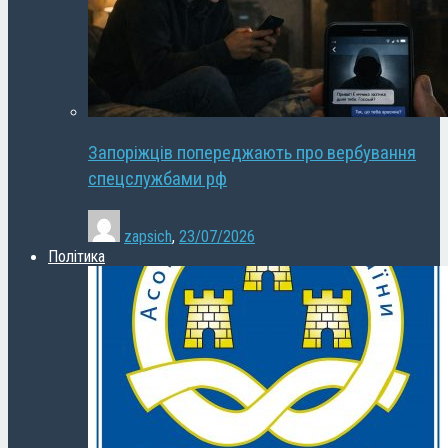
Запоріжців попереджають про вербування
спецслужбами рф
zapsich
,
23/07/2026
Політика