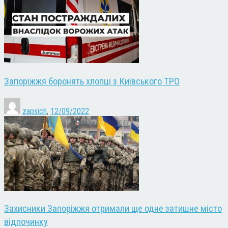
Запоріжжя боронять хлопці з Київського ТРО
zapsich
,
12/09/2022
Захисники Запоріжжя отримали ще одне затишне місто
відпочинку