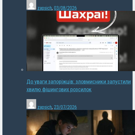
zapsich
,
03/08/2026
До уваги запоріжців: зловмисники запустили
хвилю фішингових розсилок
zapsich
,
23/07/2026