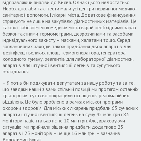
відправляючи аналізи до Києва. Однак цього недостатньо.
Необхідно, аби такі тести мали усі центри первинної медико-
санітарної допомоги, і лікарні міста. Додаткове фінансування
спрямують не лише на закупівлю діагностичних матеріалів. Це
також і забезпечення медиків міста вкрай необхідними зараз
безконтактними термометрами, дезрозчинами та засобами
індивідуального захисту – масками, халатами тощо. Серед
запланованих заходів також придбання двох апаратів для
дезінфекції великих площ, термогенератора, генератора
холодного туману, реагентів для лабораторної діагностики,
апаратів для штучної вентиляції легенів та супутнього
обладнання.
– Я хотів би подякувати депутатам за нашу роботу та за те,
що завдяки нашій з вами спільній позиції ми протягом останніх
трьох років суттєво покращили оснащення реанімаційних
відділень. Це було зроблено в рамках міської програми
охорони здоров’я. Для міських лікарень придбали 63 сучасних
апарати штучної вентиляції легень на суму 45 млн. грн і 83
монітори пацієнта вартістю 10 млн грн. Але, враховуючи
ситуацію, ми прийняли рішення придбати додатково 25
апаратів і 25 моніторів – це ще 16 млн грн, – зазначив
Володимир Буряк.