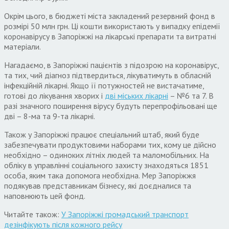
Окрім цього, в бюджеті міста закладений резервний фонд в
розмірі 50 млн грн. Ці кошти використають у випадку епідемії
коронавірусу в Запоріжжі на лікарські препарати та витратні
матеріали.
Нагадаємо, в Запоріжжі пацієнтів з підозрою на коронавірус,
та тих, чий діагноз підтвердиться, лікуватимуть в обласній
інфекційній лікарні. Якщо її потужностей не вистачатиме,
готові до лікування хворих і
дві міських лікарні
– №6 та 7. В
разі значного поширення вірусу будуть перепрофільовані ще
дві – 8-ма та 9-та лікарні.
Також у Запоріжжі працює спеціальний штаб, який буде
забезпечувати продуктовими наборами тих, кому це дійсно
необхідно – одиноких літніх людей та маломобільних. На
обліку в управлінні соціального захисту знаходяться 1851
особа, яким така допомога необхідна. Мер Запоріжжя
подякував представникам бізнесу, які доєдналися та
наповнюють цей фонд.
Читайте також:
У Запоріжжі громадський транспорт
дезінфікують після кожного рейсу