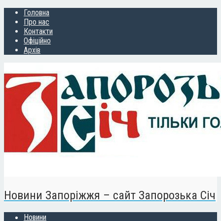
Головна
Про нас
Контакти
Офіційно
Архів
Новини Запоріжжя – сайт Запорозька Січ
Новини