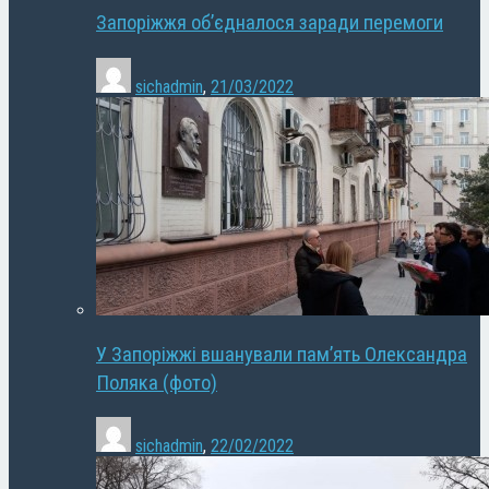
Запоріжжя об’єдналося заради перемоги
sichadmin
,
21/03/2022
У Запоріжжі вшанували пам’ять Олександра
Поляка (фото)
sichadmin
,
22/02/2022