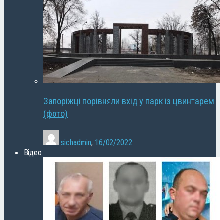
Запоріжці порівняли вхід у парк із цвинтарем
(фото)
sichadmin
,
16/02/2022
Відео