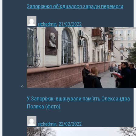
Запоріжжя об’єдналося заради перемоги
sichadmin
,
21/03/2022
У Запоріжжі вшанували пам’ять Олександра
Поляка (фото)
sichadmin
,
22/02/2022