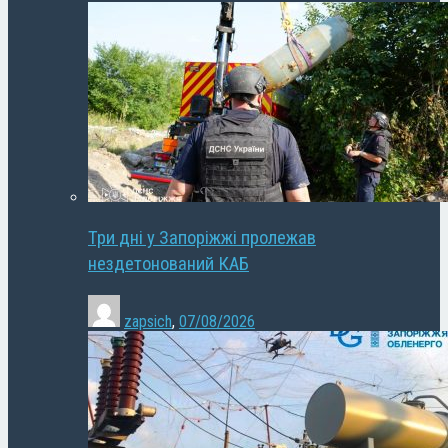
Три дні у Запоріжжі пролежав
нездетонований КАБ
zapsich
,
07/08/2026