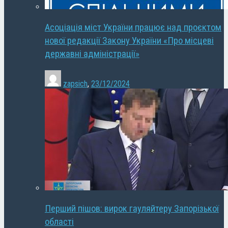
Асоціація міст України працює над проєктом
нової редакції Закону України «Про місцеві
державні адміністрації»
zapsich
,
23/12/2024
Перший пішов: вирок гауляйтеру Запорізької
області