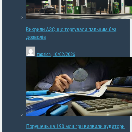
Викрили АЗС, що торгували пальним без
дозволів
zapsich
,
10/02/2026
Порушень на 190 млн грн виявили аудитори