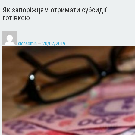
Як запоріжцям отримати субсидії
готівкою
sichadmin
—
20/02/2019