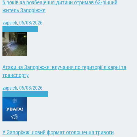
6 років за розбещення дитини отримав 63-річний
житель Запоріжжя
zapsich
,
05/08/2026
Запоріжжя
Новини
Атаки на Запоріжжя: влучання по території лікарні та
транспорту
zapsich
,
05/08/2026
Війна
Запоріжжя
Новини
У Запоріжжі новий формат оголошення тривоги