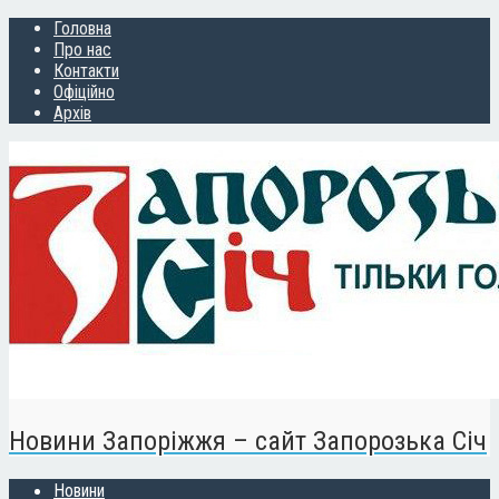
Головна
Про нас
Контакти
Офіційно
Архів
Новини Запоріжжя – сайт Запорозька Січ
Новини