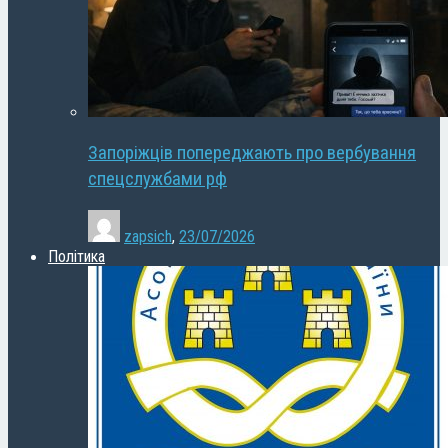
Запоріжців попереджають про вербування
спецслужбами рф
zapsich
,
23/07/2026
Політика