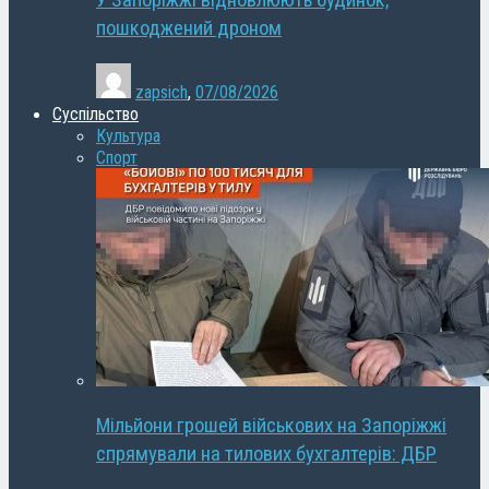
У Запоріжжі відновлюють будинок,
пошкоджений дроном
zapsich
,
07/08/2026
Суспільство
Культура
Спорт
Мільйони грошей військових на Запоріжжі
спрямували на тилових бухгалтерів: ДБР