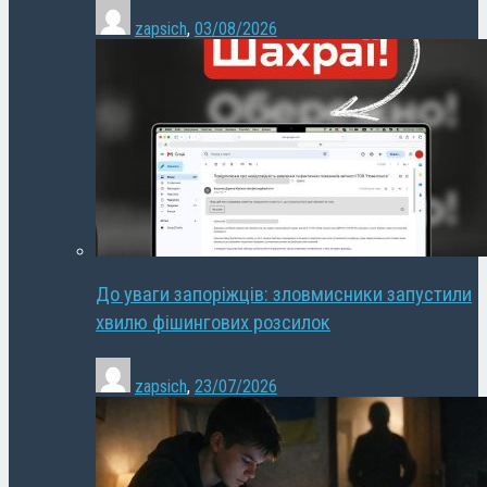
zapsich
,
03/08/2026
До уваги запоріжців: зловмисники запустили
хвилю фішингових розсилок
zapsich
,
23/07/2026