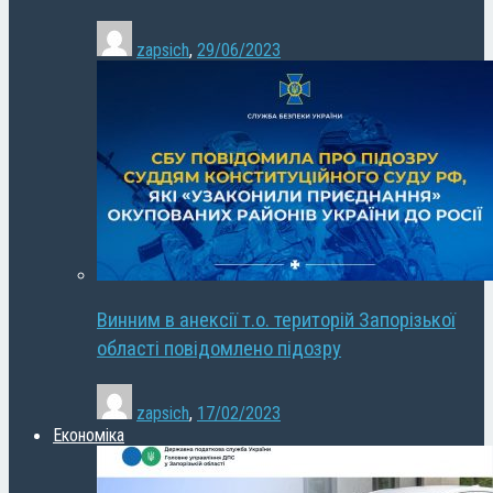
zapsich
,
29/06/2023
Винним в анексії т.о. територій Запорізької
області повідомлено підозру
zapsich
,
17/02/2023
Економіка