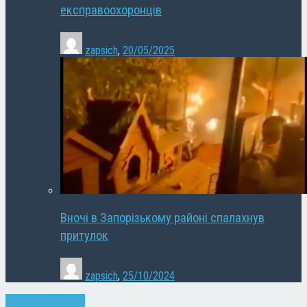
експравоохоронців
zapsich
,
20/05/2025
Вночі в Запорізькому районі спалахнув
притулок
zapsich
,
25/10/2024
Запоріжжя
Новини