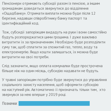
Пенсіонери отримають субсидії разом із пенсією, а іншим
громадянам доведеться звернутися до відділення
«Ощадбанку». Отримати виплати можна буде після 12
березня, надавши співробітнику банку паспорт та
ідентифікаційний код.
Тож, субсидії запоріжцям видадуть на руки і вони самостійно
будуть розпоряджатися цими грошима. І дуже важливо
витратити їх за призначенням. Необхідно буде розподілити
суму так, щоб сплатити за спожитий газ, тепло, воду та
електроенергію. Якщо кошти залишаться, їх можна буде
витратити на свої потреби.
Слід зазначити, якщо оплата комуналки буде прострочена
більше ніж на один місяць, субсидію надавати не будуть.
У травні запоріжцям потрібно буде звернутися до управління
соціального захисту населення, щоб оформити субсидію
на наступний рік. Автоматично її призначать тільки тим, хто
звернувся за нею вперше у 2019 році.
Позначки:
виплати
гроші
комуналка
пенсионеры
субсидії