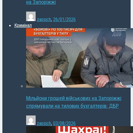
на Запоріжжі
zapsich
,
26/01/2026
Кримінал
Мільйони грошей військових на Запоріжжі
спрямували на тилових бухгалтерів: ДБР
zapsich
,
03/08/2026