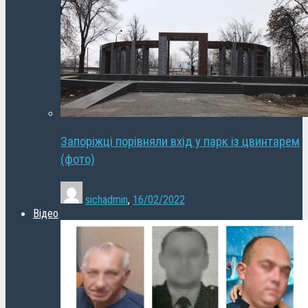
Запоріжці порівняли вхід у парк із цвинтарем
(фото)
sichadmin
,
16/02/2022
Відео