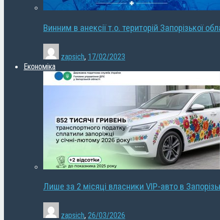
Винним в анексії т.о. територій Запорізької об
zapsich
,
17/02/2023
Економіка
Лише за 2 місяці власники VIP-авто в Запорізь
zapsich
,
26/03/2026