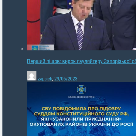
Перший пішов: вирок гауляйтеру Запорізької о
zapsich
,
29/06/2023