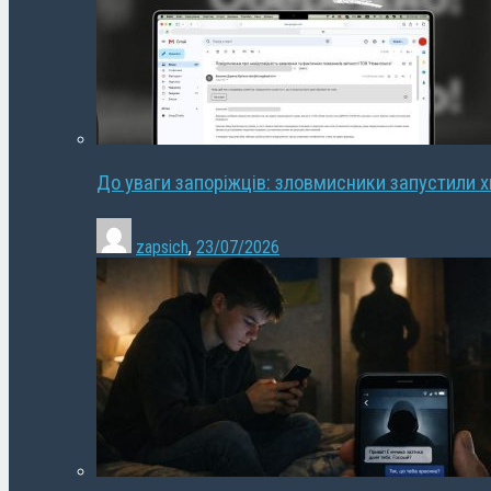
До уваги запоріжців: зловмисники запустили 
zapsich
,
23/07/2026