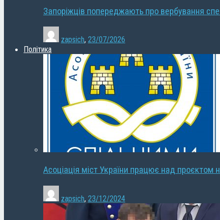
Запоріжців попереджають про вербування сп
zapsich
,
23/07/2026
Політика
Асоціація міст України працює над проєктом н
zapsich
,
23/12/2024