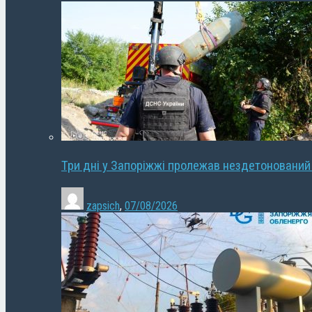
Три дні у Запоріжжі пролежав нездетонований
zapsich
,
07/08/2026