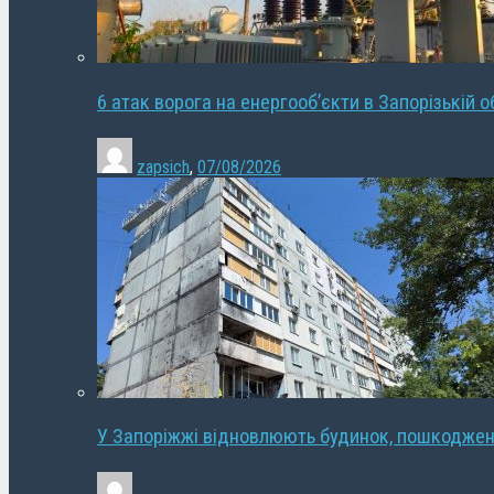
6 атак ворога на енергооб’єкти в Запорізькій о
zapsich
,
07/08/2026
У Запоріжжі відновлюють будинок, пошкодже