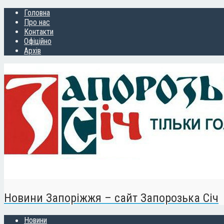
Головна
Про нас
Контакти
Офіційно
Архів
Новини Запоріжжя – сайт Запорозька Січ
Новини