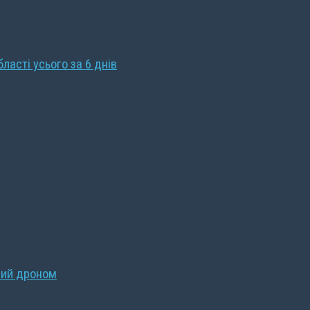
бласті усього за 6 днів
ний дроном