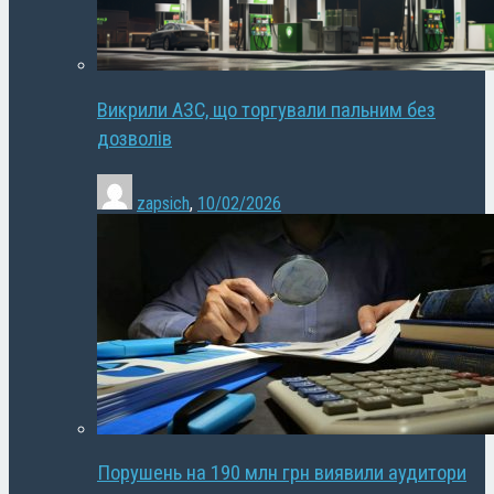
Викрили АЗС, що торгували пальним без
дозволів
zapsich
,
10/02/2026
Порушень на 190 млн грн виявили аудитори