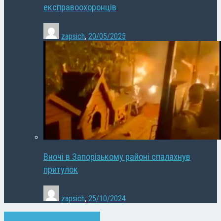
експравоохоронців
zapsich
,
20/05/2025
Вночі в Запорізькому районі спалахнув
притулок
zapsich
,
25/10/2024
Запоріжжя
Новини
Суспільство