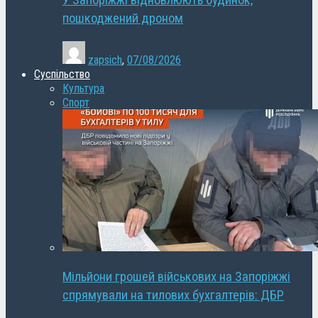
У Запоріжжі відновлюють будинок,
пошкоджений дроном
zapsich
,
07/08/2026
Суспільство
Культура
Спорт
Мільйони грошей військових на Запоріжжі
спрямували на тилових бухгалтерів: ДБР