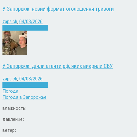
У Запоріжжі новий формат оголошення тривоги
zapsich
,
04/08/2026
Війна
Запоріжжя
Новини
У Запоріжжі діяли агенти рф, яких викрили СБУ
zapsich
,
04/08/2026
Війна
Запоріжжя
Новини
Погода
Погода в
Запорожье
влажность:
давление:
ветер: