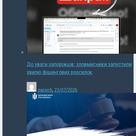
До уваги запоріжців: зловмисники запустили
хвилю фішингових розсилок
zapsich
,
23/07/2026