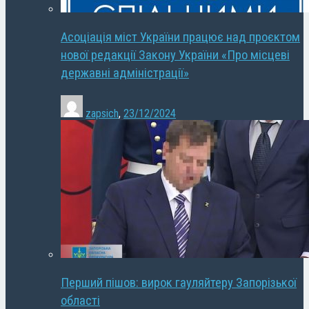
Асоціація міст України працює над проєктом
нової редакції Закону України «Про місцеві
державні адміністрації»
zapsich
,
23/12/2024
Перший пішов: вирок гауляйтеру Запорізької
області