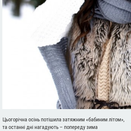
Цьогорічна осінь потішила затяжним «бабиним літом»,
та останні дні нагадують – попереду зима