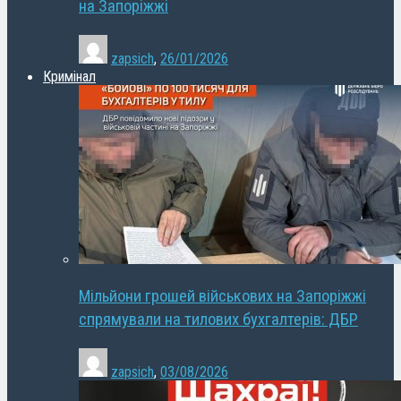
на Запоріжжі
zapsich
,
26/01/2026
Кримінал
Мільйони грошей військових на Запоріжжі
спрямували на тилових бухгалтерів: ДБР
zapsich
,
03/08/2026