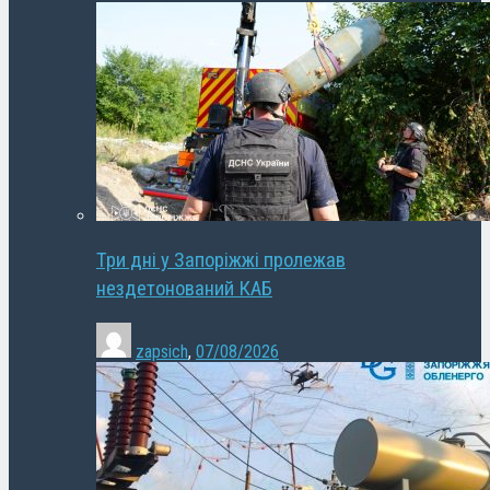
Три дні у Запоріжжі пролежав
нездетонований КАБ
zapsich
,
07/08/2026