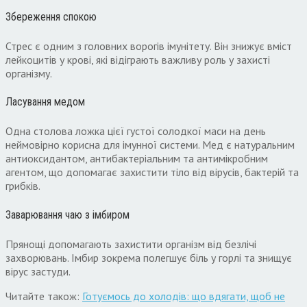
Збереження спокою
Стрес є одним з головних ворогів імунітету. Він знижує вміст
лейкоцитів у крові, які відіграють важливу роль у захисті
організму.
Ласування медом
Одна столова ложка цієї густої солодкої маси на день
неймовірно корисна для імунної системи. Мед є натуральним
антиоксидантом, антибактеріальним та антимікробним
агентом, що допомагає захистити тіло від вірусів, бактерій та
грибків.
Заварювання чаю з імбиром
Прянощі допомагають захистити організм від безлічі
захворювань. Імбир зокрема полегшує біль у горлі та знищує
вірус застуди.
Читайте також:
Готуємось до холодів: що вдягати, щоб не