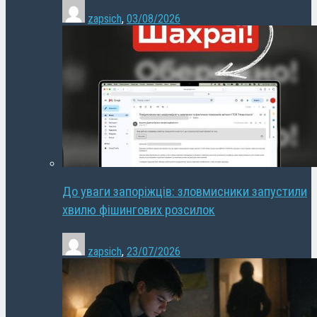
zapsich
,
03/08/2026
До уваги запоріжців: зловмисники запустили
хвилю фішингових розсилок
zapsich
,
23/07/2026