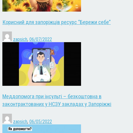
Корисний для запоріжців ресурс “Бережи себе”
zapsich
,
06/07/2022
Меддопомога при інсульті – безкоштовна в
законтрактованих у НСЗУ закладах у Запоріжжі
zapsich
,
06/05/2022