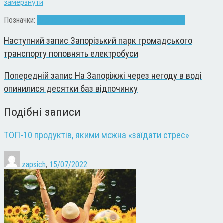
замерзнути
Позначки:
Здоров'я
зима
імунітет
їжа
продукты
харчування
Наступний запис
Запорізький парк громадського
транспорту поповнять електробуси
Попередній запис
На Запоріжжі через негоду в воді
опинилися десятки баз відпочинку
Подібні записи
ТОП-10 продуктів, якими можна «заїдати стрес»
zapsich
,
15/07/2022