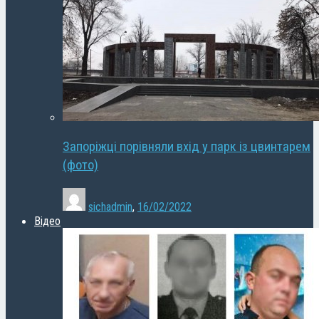
Запоріжці порівняли вхід у парк із цвинтарем
(фото)
sichadmin
,
16/02/2022
Відео