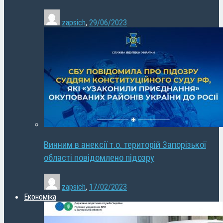
zapsich
,
29/06/2023
Винним в анексії т.о. територій Запорізької
області повідомлено підозру
zapsich
,
17/02/2023
Економіка