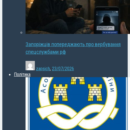
Запоріжців попереджають про вербування
спецслужбами рф
zapsich
,
23/07/2026
Політика