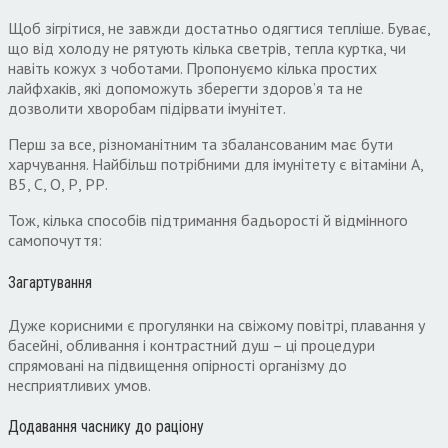
Щоб зігрітися, не завжди достатньо одягтися тепліше. Буває,
що від холоду не рятують кілька светрів, тепла куртка, чи
навіть кожух з чоботами. Пропонуємо кілька простих
лайфхаків, які допоможуть зберегти здоров’я та не
дозволити хворобам підірвати імунітет.
Перш за все, різноманітним та збалансованим має бути
харчування. Найбільш потрібними для імунітету є вітаміни А,
В5, С, О, Р, РР.
Тож, кілька способів підтримання бадьорості й відмінного
самопочуття:
Загартування
Дуже корисними є прогулянки на свіжому повітрі, плавання у
басейні, обливання і контрастний душ – ці процедури
спрямовані на підвищення опірності організму до
несприятливих умов.
Додавання часнику до раціону