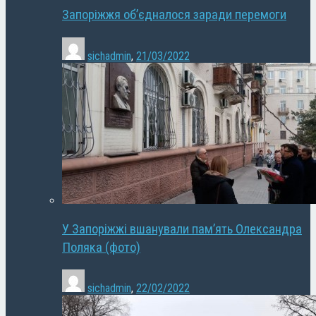
Запоріжжя об’єдналося заради перемоги
sichadmin
,
21/03/2022
У Запоріжжі вшанували пам’ять Олександра
Поляка (фото)
sichadmin
,
22/02/2022