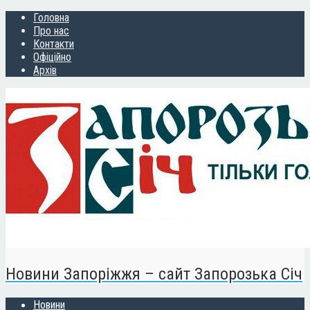
Головна
Про нас
Контакти
Офіційно
Архів
Новини Запоріжжя – сайт Запорозька Січ
Новини