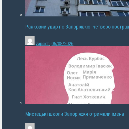
Ранковий удар по Запоріжжю: четверо постра
zapsich
,
06/08/2026
Мистецькі школи Запоріжжя отримали імена