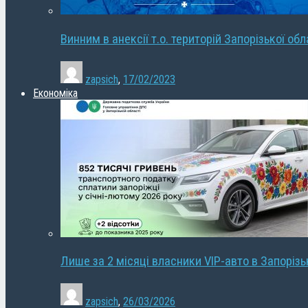
Винним в анексії т.о. територій Запорізької об
zapsich
,
17/02/2023
Економіка
Лише за 2 місяці власники VIP-авто в Запорізь
zapsich
,
26/03/2026