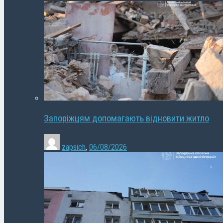
Запоріжцям допомагають відновити житло
zapsich
,
06/08/2026