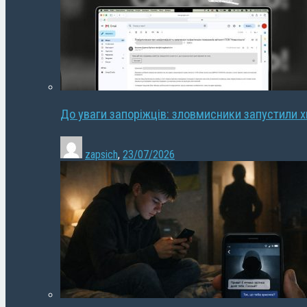
До уваги запоріжців: зловмисники запустили 
zapsich
,
23/07/2026