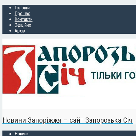
Головна
Про нас
Контакти
Офіційно
Архів
Новини Запоріжжя – сайт Запорозька Січ
Новини