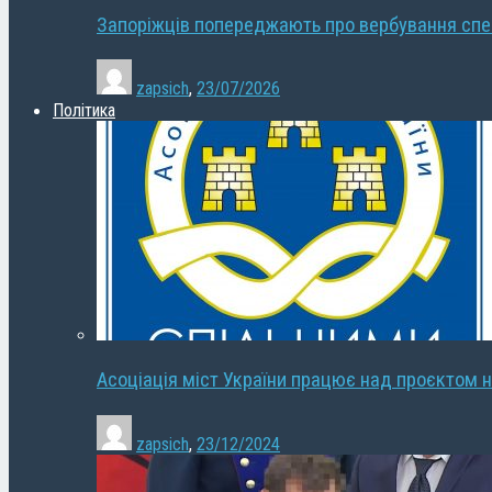
Запоріжців попереджають про вербування сп
zapsich
,
23/07/2026
Політика
Асоціація міст України працює над проєктом н
zapsich
,
23/12/2024