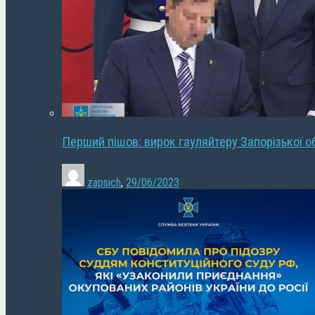
Перший пішов: вирок гауляйтеру Запорізької о
zapsich
,
29/06/2023