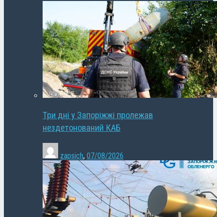
Три дні у Запоріжжі пролежав
нездетонований КАБ
zapsich
,
07/08/2026