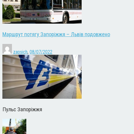
Маршрут потягу Запоріжжя – Львів подовжено
zapsich
,
08/07/2022
Пульс Запоріжжя