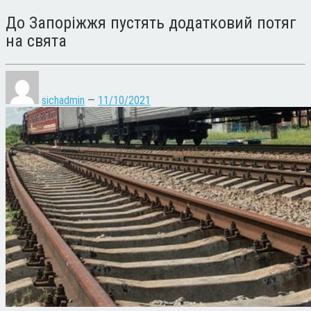
До Запоріжжя пустять додатковий потяг
на свята
sichadmin
—
11/10/2021