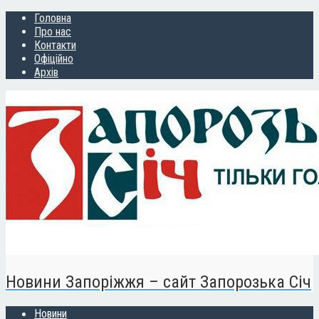
Головна
Про нас
Контакти
Офіційно
Архів
Новини Запоріжжя – сайт Запорозька Січ
Новини