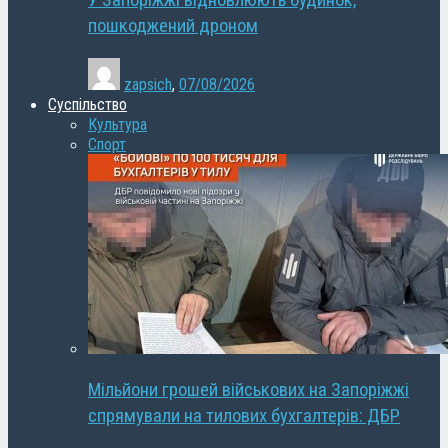
У Запоріжжі відновлюють будинок,
пошкоджений дроном
zapsich
,
07/08/2026
Суспільство
Культура
Спорт
Мільйони грошей військових на Запоріжжі
спрямували на тилових бухгалтерів: ДБР