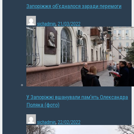
Запоріжжя об’єдналося заради перемоги
sichadmin
,
21/03/2022
У Запоріжжі вшанували пам’ять Олександра
Поляка (фото)
sichadmin
,
22/02/2022