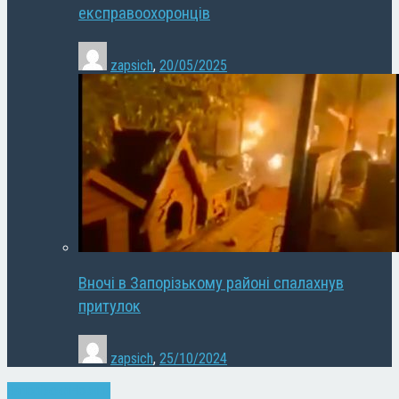
експравоохоронців
zapsich
,
20/05/2025
Вночі в Запорізькому районі спалахнув
притулок
zapsich
,
25/10/2024
Запоріжжя
Новини