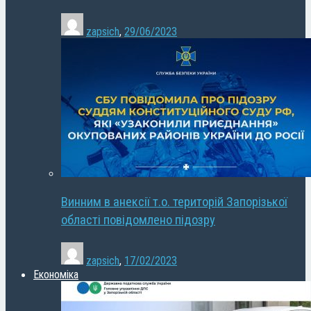
zapsich
,
29/06/2023
Винним в анексії т.о. територій Запорізької
області повідомлено підозру
zapsich
,
17/02/2023
Економіка