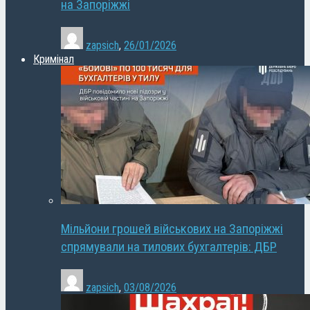
на Запоріжжі
zapsich
,
26/01/2026
Кримінал
Мільйони грошей військових на Запоріжжі
спрямували на тилових бухгалтерів: ДБР
zapsich
,
03/08/2026