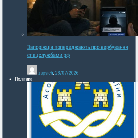
Запоріжців попереджають про вербування
спецслужбами рф
zapsich
,
23/07/2026
Політика