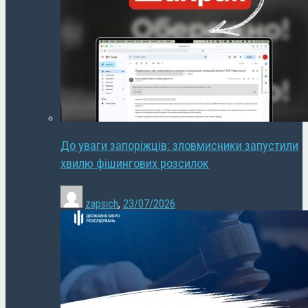
До уваги запоріжців: зловмисники запустили
хвилю фішингових розсилок
zapsich
,
23/07/2026