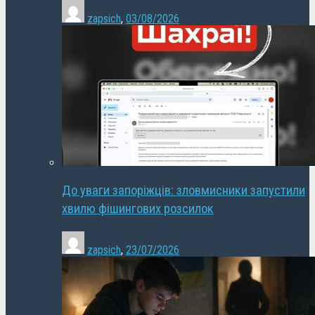
zapsich
,
03/08/2026
До уваги запоріжців: зловмисники запустили
хвилю фішингових розсилок
zapsich
,
23/07/2026