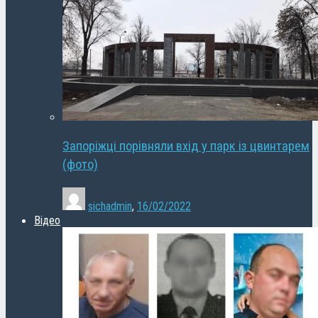
Запоріжці порівняли вхід у парк із цвинтарем
(фото)
sichadmin
,
16/02/2022
Відео