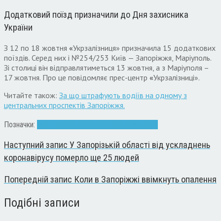
Додатковий поїзд призначили до Дня захисника
України
З 12 по 18 жовтня
«
Укрзалізниця» призначила 15 додаткових
поїздів. Серед них і №254/253 Київ — Запоріжжя, Маріуполь.
Зі столиці він відправлятиметься 13 жовтня, а з Маріуполя –
17 жовтня. Про це повідомляє прес-центр
«
Укрзалізниці».
Читайте також:
За що штрафують водіїв на одному з
центральних проспектів Запоріжжя.
Позначки:
Запоріжжя
поїзд
потяг
Свято
транспорт
Наступний запис
У Запорізькій області від ускладнень
коронавірусу померло ще 25 людей
Попередній запис
Коли в Запоріжжі ввімкнуть опалення
Подібні записи