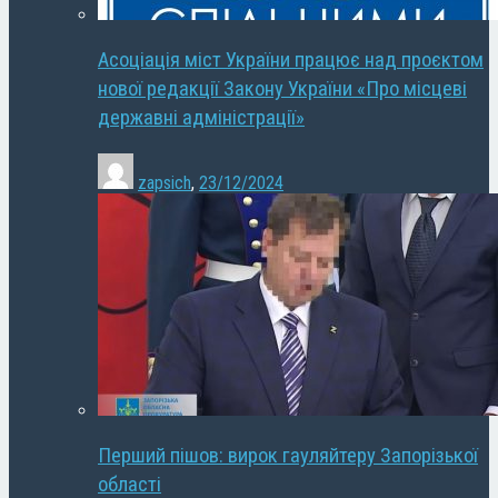
Асоціація міст України працює над проєктом
нової редакції Закону України «Про місцеві
державні адміністрації»
zapsich
,
23/12/2024
Перший пішов: вирок гауляйтеру Запорізької
області