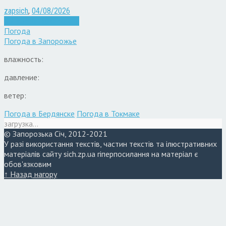
zapsich
,
04/08/2026
Війна
Запоріжжя
Новини
Погода
Погода в
Запорожье
влажность:
давление:
ветер:
Погода в Бердянске
Погода в Токмаке
загрузка...
© Запорозька Січ, 2012-2021
У разі використання текстів, частин текстів та ілюстративних
матеріалів сайту sich.zp.ua гіперпосилання на матеріал є
обов'язковим
↑ Назад нагору