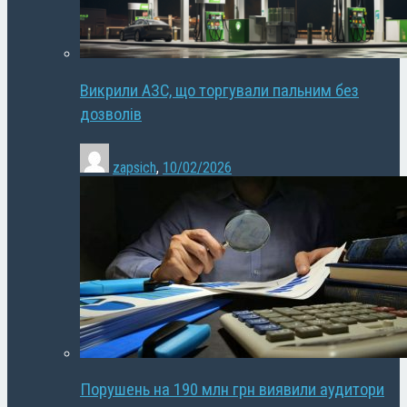
Викрили АЗС, що торгували пальним без
дозволів
zapsich
,
10/02/2026
Порушень на 190 млн грн виявили аудитори