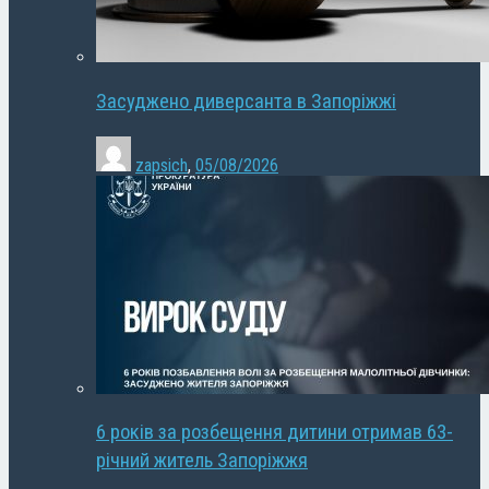
Засуджено диверсанта в Запоріжжі
zapsich
,
05/08/2026
6 років за розбещення дитини отримав 63-
річний житель Запоріжжя