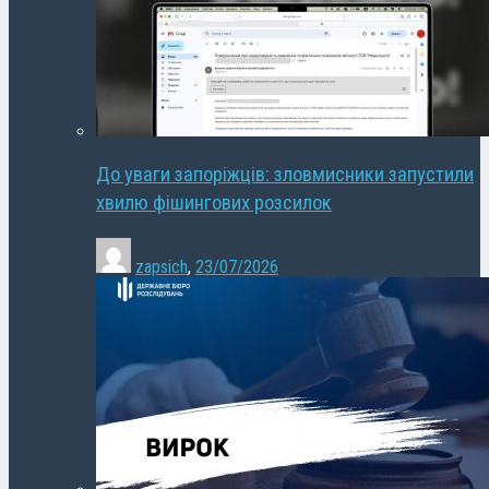
До уваги запоріжців: зловмисники запустили
хвилю фішингових розсилок
zapsich
,
23/07/2026