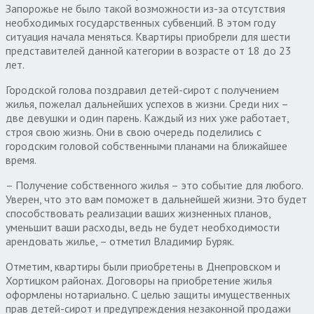
Запорожье не было такой возможности из-за отсутствия
необходимых государственных субвенций. В этом году
ситуация начала меняться. Квартиры приобрели для шести
представителей данной категории в возрасте от 18 до 23
лет.
Городской голова поздравил детей-сирот с получением
жилья, пожелал дальнейших успехов в жизни. Среди них –
две девушки и один парень. Каждый из них уже работает,
строя свою жизнь. Они в свою очередь поделились с
городским головой собственными планами на ближайшее
время.
– Получение собственного жилья – это событие для любого.
Уверен, что это вам поможет в дальнейшей жизни. Это будет
способствовать реализации ваших жизненных планов,
уменьшит ваши расходы, ведь не будет необходимости
арендовать жилье, – отметил Владимир Буряк.
Отметим, квартиры были приобретены в Днепровском и
Хортицком районах. Договоры на приобретение жилья
оформлены нотариально. С целью защиты имущественных
прав детей-сирот и предупреждения незаконной продажи