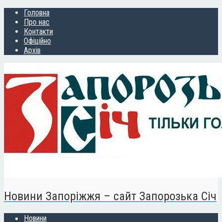
Головна
Про нас
Контакти
Офіційно
Архів
Новини Запоріжжя – сайт Запорозька Січ
Новини