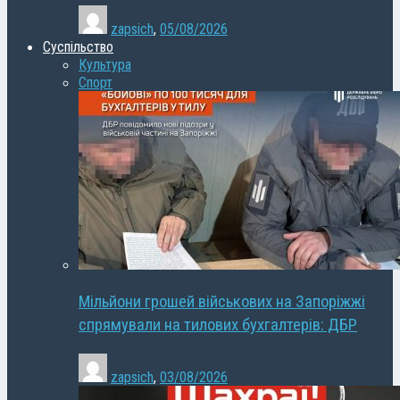
zapsich
,
05/08/2026
Суспільство
Культура
Спорт
Мільйони грошей військових на Запоріжжі
спрямували на тилових бухгалтерів: ДБР
zapsich
,
03/08/2026