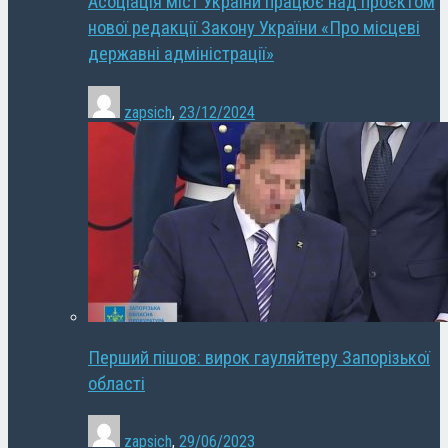
Асоціація міст України працює над проєктом
нової редакції Закону України «Про місцеві
державні адміністрації»
zapsich
,
23/12/2024
Перший пішов: вирок гауляйтеру Запорізької
області
zapsich
,
29/06/2023