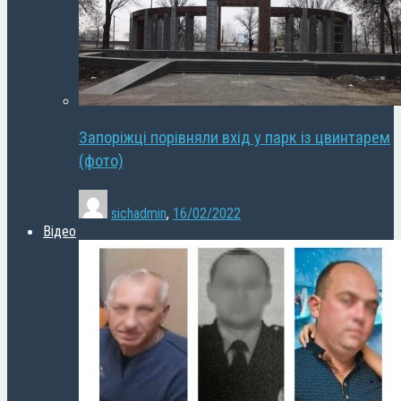
Запоріжці порівняли вхід у парк із цвинтарем
(фото)
sichadmin
,
16/02/2022
Відео