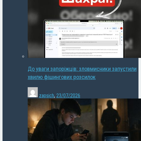
До уваги запоріжців: зловмисники запустили
хвилю фішингових розсилок
zapsich
,
23/07/2026