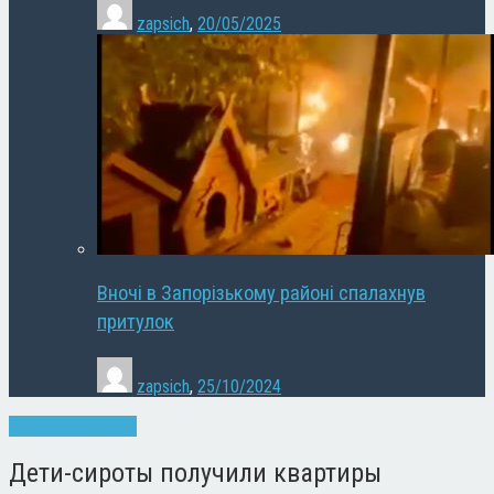
zapsich
,
20/05/2025
Вночі в Запорізькому районі спалахнув
притулок
zapsich
,
25/10/2024
Запоріжжя
Новини
Дети-сироты получили квартиры