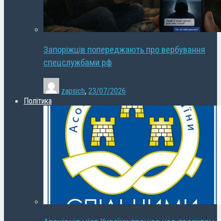
Запоріжців попереджають про вербування
спецслужбами рф
zapsich
,
23/07/2026
Політика