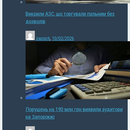
Викрили АЗС, що торгували пальним без
дозволів
zapsich
,
10/02/2026
Порушень на 190 млн грн виявили аудитори
на Запоріжжі