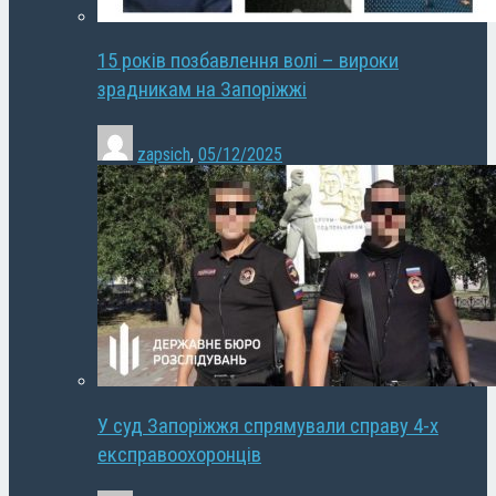
15 років позбавлення волі – вироки
зрадникам на Запоріжжі
zapsich
,
05/12/2025
У суд Запоріжжя спрямували справу 4-х
експравоохоронців