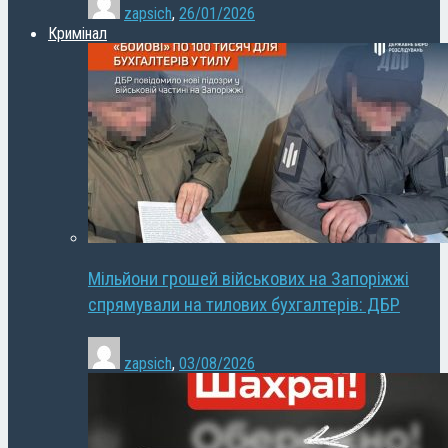
zapsich
,
26/01/2026
Кримінал
Мільйони грошей військових на Запоріжжі
спрямували на тилових бухгалтерів: ДБР
zapsich
,
03/08/2026