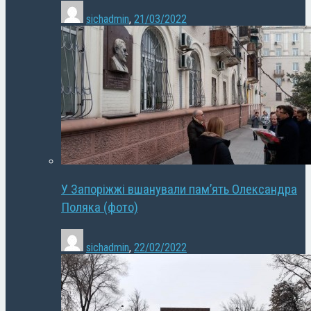
sichadmin
,
21/03/2022
У Запоріжжі вшанували пам’ять Олександра
Поляка (фото)
sichadmin
,
22/02/2022