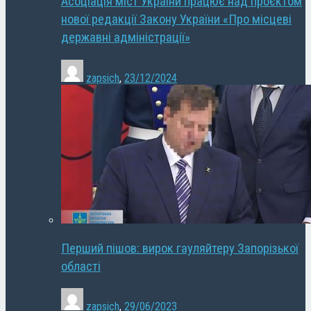
Асоціація міст України працює над проєктом
нової редакції Закону України «Про місцеві
державні адміністрації»
zapsich
,
23/12/2024
Перший пішов: вирок гауляйтеру Запорізької
області
zapsich
,
29/06/2023