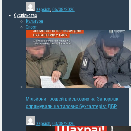
zapsich
,
06/08/2026
Суспільство
Культура
Спорт
Мільйони грошей військових на Запоріжжі
спрямували на тилових бухгалтерів: ДБР
zapsich
,
03/08/2026