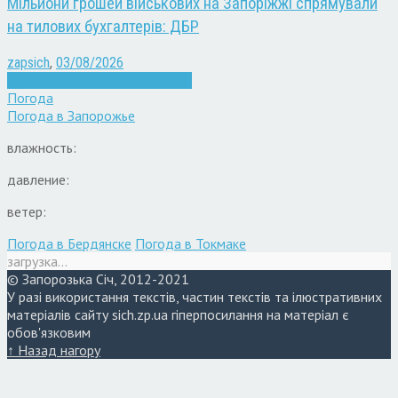
Мільйони грошей військових на Запоріжжі спрямували
на тилових бухгалтерів: ДБР
zapsich
,
03/08/2026
Війна
Запоріжжя
Кримінал
Новини
Погода
Погода в
Запорожье
влажность:
давление:
ветер:
Погода в Бердянске
Погода в Токмаке
загрузка...
© Запорозька Січ, 2012-2021
У разі використання текстів, частин текстів та ілюстративних
матеріалів сайту sich.zp.ua гіперпосилання на матеріал є
обов'язковим
↑ Назад нагору