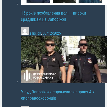
15 років позбавлення волі – вироки
зрадникам на Запоріжжі
zapsich
,
05/12/2025
У суд Запоріжжя спрямували справу 4-х
експравоохоронців