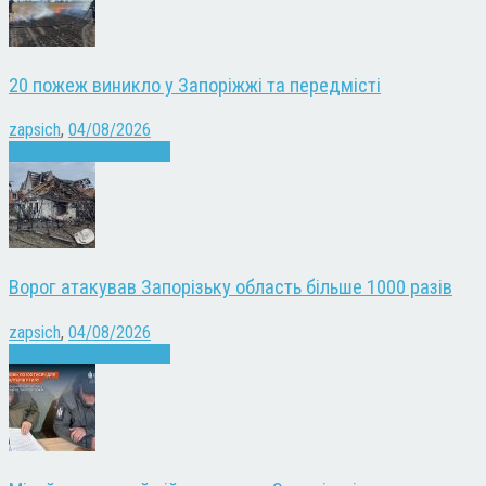
20 пожеж виникло у Запоріжжі та передмісті
zapsich
,
04/08/2026
Війна
Запоріжжя
Новини
Ворог атакував Запорізьку область більше 1000 разів
zapsich
,
04/08/2026
Війна
Запоріжжя
Новини