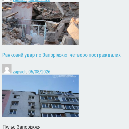
Ранковий удар по Запоріжжю: четверо постраждалих
zapsich
,
06/08/2026
Пульс Запоріжжя