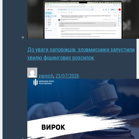
До уваги запоріжців: зловмисники запустили
хвилю фішингових розсилок
zapsich
,
23/07/2026