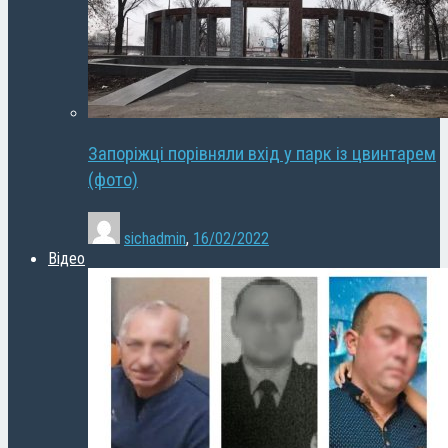
Запоріжці порівняли вхід у парк із цвинтарем
(фото)
sichadmin
,
16/02/2022
Відео