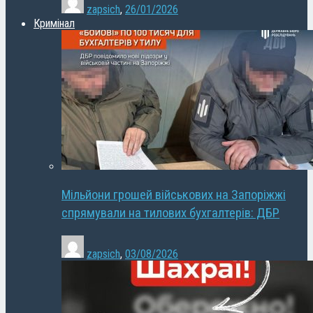
zapsich
,
26/01/2026
Кримінал
Мільйони грошей військових на Запоріжжі
спрямували на тилових бухгалтерів: ДБР
zapsich
,
03/08/2026