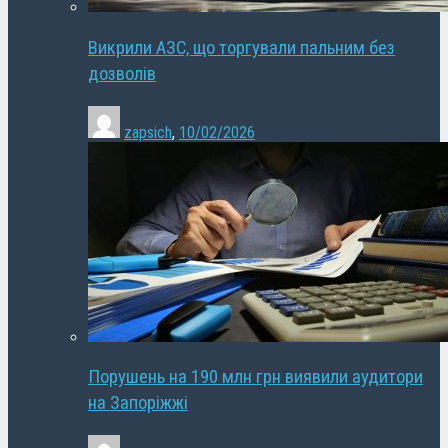
Викрили АЗС, що торгували пальним без
дозволів
zapsich
,
10/02/2026
Порушень на 190 млн грн виявили аудитори
на Запоріжжі