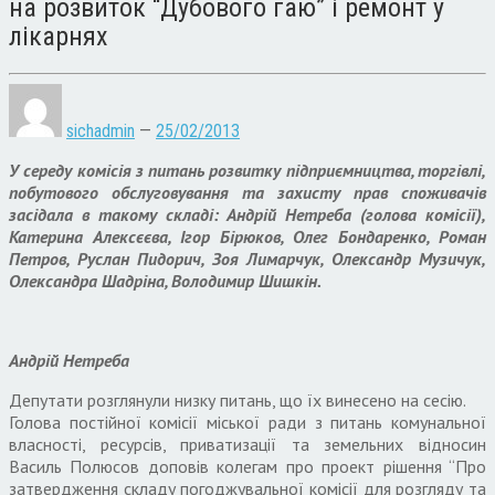
на розвиток “Дубового гаю” і ремонт у
лікарнях
sichadmin
—
25/02/2013
У середу комісія з питань розвитку підприємництва, торгівлі,
побутового обслуговування та захисту прав споживачів
засідала в такому складі: Андрій Нетреба (голова комісії),
Катерина Алексєєва, Ігор Бірюков, Олег Бондаренко, Роман
Петров, Руслан Пидорич, Зоя Лимарчук, Олександр Музичук,
Олександра Шадріна, Володимир Шишкін.
Андрій Нетреба
Депутати розглянули низку питань, що їх винесено на сесію.
Голова постійної комісії міської ради з питань комунальної
власності, ресурсів, приватизації та земельних відносин
Василь Полюсов доповів колегам про проект рішення “Про
затвердження складу погоджувальної комісії для розгляду та