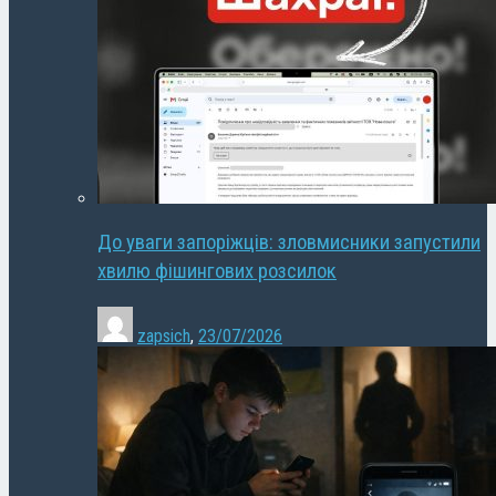
До уваги запоріжців: зловмисники запустили
хвилю фішингових розсилок
zapsich
,
23/07/2026