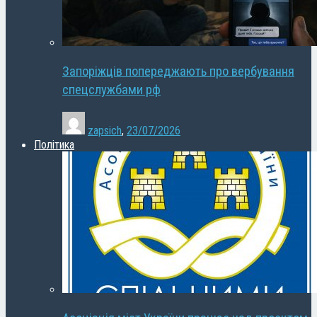
Запоріжців попереджають про вербування
спецслужбами рф
zapsich
,
23/07/2026
Політика