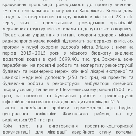
врахування пропозицій громадськості до проекту внесення
змін до генерального плану міста Запоріжжя”. Комісія дала
згоду на затвердження складу комісії в кількості 28 осіб,
серед яких – представники громадських організацій,
державних структур, міської влади та депутатського корпусу.
Представник управління з питань охорони здоров’я міської
ради запропонувала комісії підтримати затвердження міських
програм у галузі охорони здоров’я міста. Згідно з ними на
період 2013–2015 роки з міського бюджету виділено
додаткові кошти в сумі 5699,401 тис. грн. Зокрема, вони
передбачені на проектні роботи та експертизу реконструкції
будівель та інженерних мереж клінічної лікарні екстреної та
швидкої медичної допомоги (250 тис. грн.), на проектні та
будівельні роботи з реконструкції амбулаторії сімейного
лікаря у селищі Тепличне в Шевченківському районі (1500 тис.
грн.), на проектні та будівельні роботи з реконструкції
інфекційно-боксованого відділення дитячої лікарні № 5.
Також передбачено зробити термомодернізацію будівлі
центральної поліклініки Жовтневого району, на що
виділяється 950 тис. грн.
Крім того, на виготовлення проектно-кошторисної
документації для ліквідації аварійного стану котельні