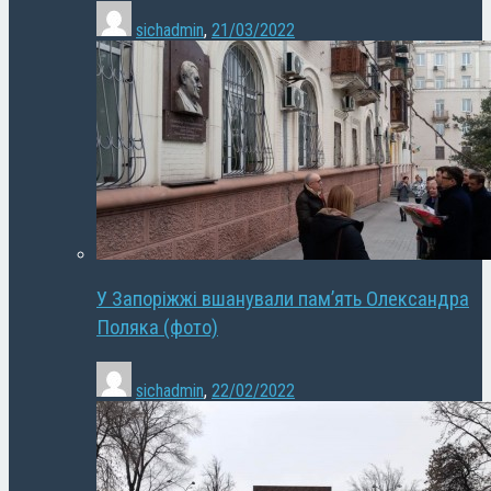
sichadmin
,
21/03/2022
У Запоріжжі вшанували пам’ять Олександра
Поляка (фото)
sichadmin
,
22/02/2022