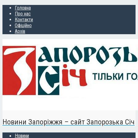
Головна
Про нас
Контакти
Офіційно
Архів
Новини Запоріжжя – сайт Запорозька Січ
Новини