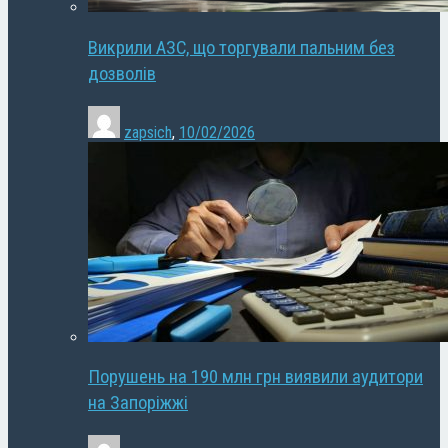
Викрили АЗС, що торгували пальним без
дозволів
zapsich
,
10/02/2026
Порушень на 190 млн грн виявили аудитори
на Запоріжжі