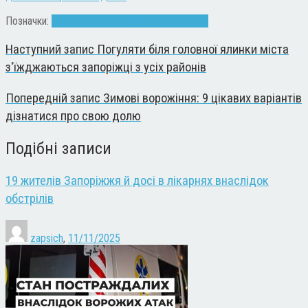
Позначки:
Запоріжжя
поради
фарбування
хутро
Наступний запис
Погуляти біля головної ялинки міста
з'їжджаються запоріжці з усіх районів
Попередній запис
Зимові ворожіння: 9 цікавих варіантів
дізнатися про свою долю
Подібні записи
19 жителів Запоріжжя й досі в лікарнях внаслідок
обстрілів
zapsich
,
11/11/2025