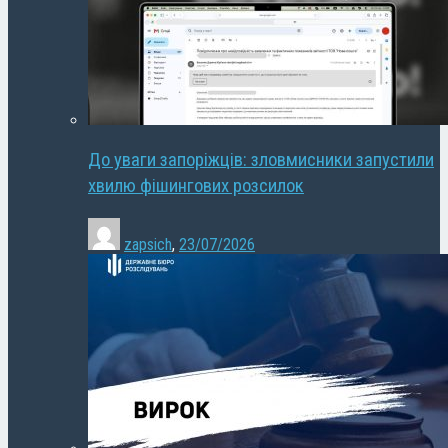
До уваги запоріжців: зловмисники запустили
хвилю фішингових розсилок
zapsich
,
23/07/2026