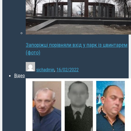
Запоріжці порівняли вхід у парк із цвинтарем
(фото)
sichadmin
,
16/02/2022
Відео