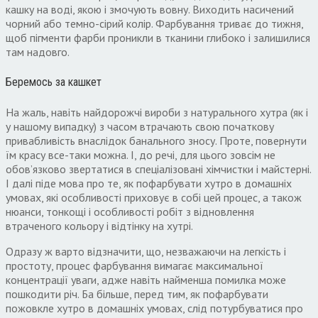
кашку на воді, якою і змочують вовну. Виходить насичений
чорний або темно-сірий колір. Фарбування триває до тижня,
щоб пігменти фарби проникли в тканини глибоко і залишилися
там надовго.
Беремось за кашкет
На жаль, навіть найдорожчі вироби з натурального хутра (як і
у нашому випадку) з часом втрачають свою початкову
привабливість внаслідок банального зносу. Проте, повернути
їм красу все-таки можна. І, до речі, для цього зовсім не
обов’язково звертатися в спеціалізовані хімчистки і майстерні.
І далі піде мова про те, як пофарбувати хутро в домашніх
умовах, які особливості приховує в собі цей процес, а також
нюанси, тонкощі і особливості робіт з відновлення
втраченого кольору і відтінку на хутрі.
Одразу ж варто відзначити, що, незважаючи на легкість і
простоту, процес фарбування вимагає максимальної
концентрації уваги, адже навіть найменша помилка може
пошкодити річ. Ба більше, перед тим, як пофарбувати
пожовкле хутро в домашніх умовах, слід потурбуватися про