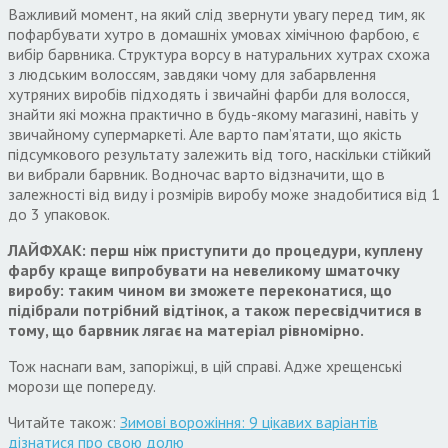
Важливий момент, на який слід звернути увагу перед тим, як
пофарбувати хутро в домашніх умовах хімічною фарбою, є
вибір барвника. Структура ворсу в натуральних хутрах схожа
з людським волоссям, завдяки чому для забарвлення
хутряних виробів підходять і звичайні фарби для волосся,
знайти які можна практично в будь-якому магазині, навіть у
звичайному супермаркеті. Але варто пам’ятати, що якість
підсумкового результату залежить від того, наскільки стійкий
ви вибрали барвник. Водночас варто відзначити, що в
залежності від виду і розмірів виробу може знадобитися від 1
до 3 упаковок.
Л
АЙФХАК: перш ніж приступити до процедури, куплену
фарбу краще випробувати на невеликому шматочку
виробу: таким чином ви зможете переконатися, що
підібрали потрібний відтінок, а також пересвідчитися в
тому, що барвник лягає на матеріал рівномірно.
Тож наснаги вам, запоріжці, в цій справі. Адже хрещенські
морози ще попереду.
Читайте також:
Зимові ворожіння: 9 цікавих варіантів
дізнатися про свою долю