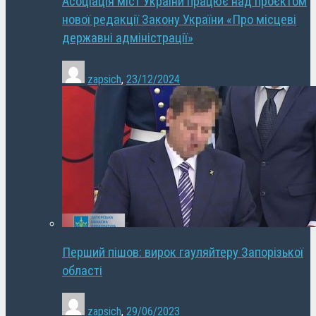
Асоціація міст України працює над проєктом
нової редакції Закону України «Про місцеві
державні адміністрації»
zapsich
,
23/12/2024
Перший пішов: вирок гауляйтеру Запорізької
області
zapsich
,
29/06/2023