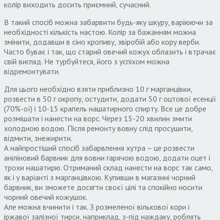
колір виходить досить приємний, сучасний.
В такий спосіб можна забарвити будь-яку шкуру, варіюючи за
необхідності кількість настою. Колір за бажанням можна
змінити, додавши в сіно кропиву, звіробій або кору верби.
Часто буває і так, що старий овечий кожух облазить і втрачає
свій вигляд. Не турбуйтеся, його з успіхом можна
відремонтувати.
Для цього необхідно взяти приблизно 10 г марганцівки,
розвести в 50 г окропу, остудити, додати 50 г оцтової есенції
(70%-ої) і 10-15 крапель нашатирного спирту. Все це добре
розмішати і нанести на ворс. Через 15-20 хвилин змити
холодною водою. Після ремонту вовну слід просушити,
відмити, знежирити.
А найпростіший спосіб забарвлення хутра – це розвести
аніліновий барвник для вовни гарячою водою, додати оцет і
трохи нашатирю. Отриманий склад нанести на ворс так само,
як і у варіанті з марганцівкою. Купивши в магазині чорний
барвник, ви зможете досягти своєї цілі та спокійно носити
чорний овечий кожушок.
Але можна вчинити і так. З розмеленої вільхової кори і
іржавої залізної тирси, наприклад, з-під наждаку, роблять