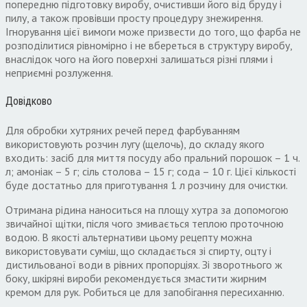
попередню підготовку виробу, очистивши його від бруду і
пилу, а також провівши просту процедуру знежирення.
Ігнорування цієї вимоги може призвести до того, що фарба не
розподілитися рівномірно і не вбереться в структуру виробу,
внаслідок чого на його поверхні залишаться різні плями і
неприємні розлуження.
Довідково
Для обробки хутряних речей перед фарбуванням
використовують розчин лугу (щелочь), до складу якого
входить: засіб для миття посуду або пральний порошок – 1 ч.
л; амоніак – 5 г; сіль столова – 15 г; сода – 10 г. Цієї кількості
буде достатньо для приготування 1 л розчину для очистки.
Отримана рідина наноситься на площу хутра за допомогою
звичайної щітки, після чого змивається теплою проточною
водою. В якості альтернативи цьому рецепту можна
використовувати суміш, що складається зі спирту, оцту і
дистильованої води в рівних пропорціях. Зі зворотнього ж
боку, шкіряні вироби рекомендується змастити жирним
кремом для рук. Робиться це для запобігання пересиханню.