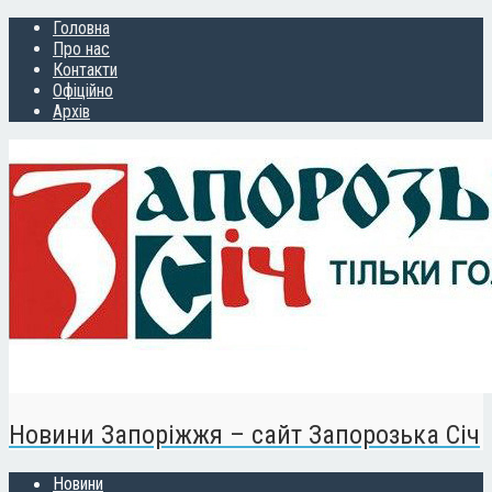
Головна
Про нас
Контакти
Офіційно
Архів
Новини Запоріжжя – сайт Запорозька Січ
Новини