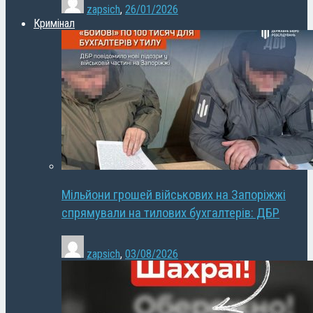
zapsich
,
26/01/2026
Кримінал
Мільйони грошей військових на Запоріжжі
спрямували на тилових бухгалтерів: ДБР
zapsich
,
03/08/2026