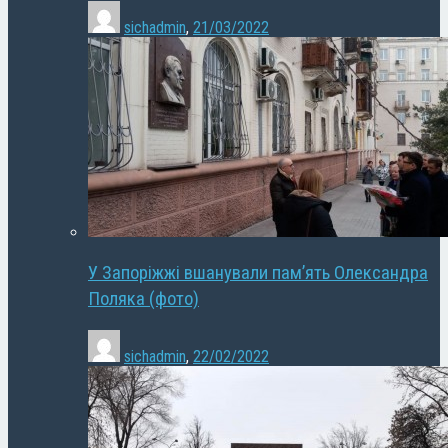
sichadmin
,
21/03/2022
У Запоріжжі вшанували пам’ять Олександра
Поляка (фото)
sichadmin
,
22/02/2022