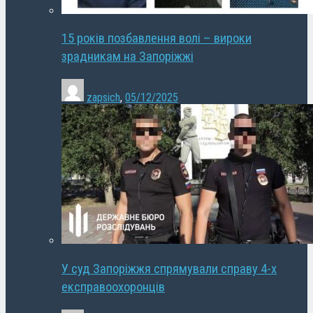
15 років позбавлення волі – вироки
зрадникам на Запоріжжі
zapsich
,
05/12/2025
У суд Запоріжжя спрямували справу 4-х
експравоохоронців