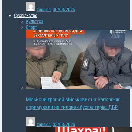
zapsich
,
06/08/2026
Суспільство
Культура
Спорт
Мільйони грошей військових на Запоріжжі
спрямували на тилових бухгалтерів: ДБР
zapsich
,
03/08/2026