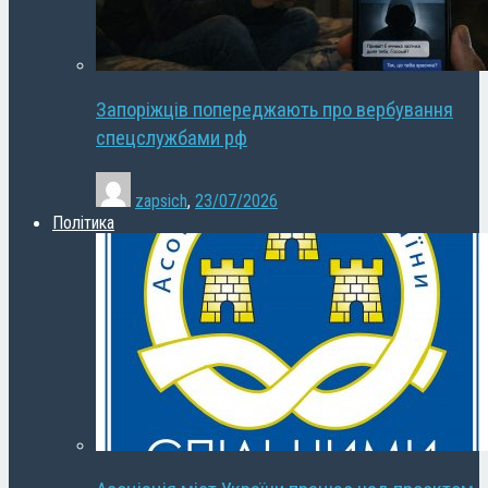
Запоріжців попереджають про вербування
спецслужбами рф
zapsich
,
23/07/2026
Політика