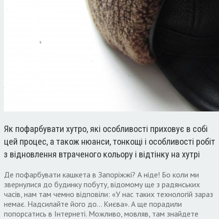
Як пофарбувати хутро, які особливості приховує в собі
цей процес, а також нюанси, тонкощі і особливості робіт
з відновлення втраченого кольору і відтінку на хутрі
Де пофарбувати кашкета в Запоріжжі?
А ніде! Бо коли ми
звернулися до будинку побуту, відомому ще з радянських
часів, нам там чемно відповіли: «У нас таких технологій зараз
немає. Надсилайте його до… Києва». А ще порадили
попорсатись в Інтернеті. Можливо, мовляв, там знайдете