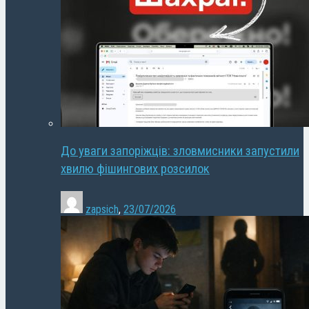
До уваги запоріжців: зловмисники запустили
хвилю фішингових розсилок
zapsich
,
23/07/2026