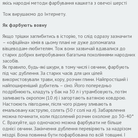
якісь народні методи фарбування кашкета з овечої шерсті
Тож вирушаємо до Інтернету.
Як фарбують вовну
Якщо трішки заглибитись в історію, то слід одразу зазначити
– «офіційна» хімія в цьому плані не дуже допомагала
вівцеводам-любителям. Тож вони зазвичай вдавалися до
старих добрих випробуваних багатьма поколіннями народних
засобів.
Як правило, будь-які шкури, в тому числі і овчини, фарбують
під час дублення. За старих часів для цих цілей
використовували трави, кору, розчин глини. Найпростіший і
найпоширеніший дубитель – сіно. Його попередньо
подрібнюють, кладуть у бак на 30 л і утрамбовують, потім
заливають окропом (10 л) і загортають ватяною ковдрою.
Настоюють півгодини, після чого рідину зливають в
емальовану каструлю, солять (50 г солі на л). Забарвлення
можна починати, коли підсолений розчин охолоне до 30-40°
С. Врахуйте, що одночасно можна фарбувати не більше
однієї овчини. Закінчення дублення перевіряють за надрізом
міздрі. Вона повинна бути пофарбована по всій товщині. І