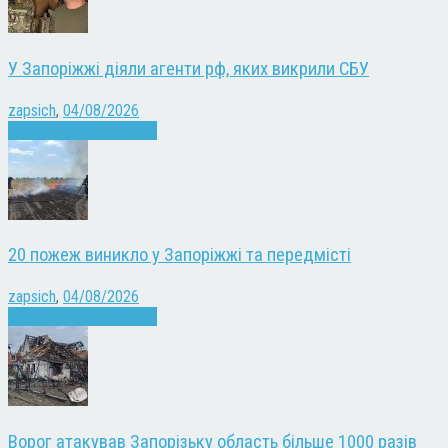
У Запоріжжі діяли агенти рф, яких викрили СБУ
zapsich
,
04/08/2026
Війна
Запоріжжя
Новини
20 пожеж виникло у Запоріжжі та передмісті
zapsich
,
04/08/2026
Війна
Запоріжжя
Новини
Ворог атакував Запорізьку область більше 1000 разів