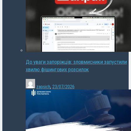
До уваги запоріжців: зловмисники запустили
хвилю фішингових розсилок
zapsich
,
23/07/2026