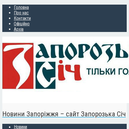
Головна
Про нас
Контакти
Офіційно
Архів
Новини Запоріжжя – сайт Запорозька Січ
Новини