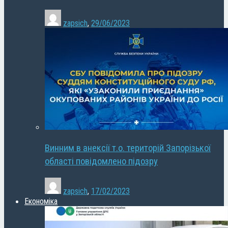
zapsich
,
29/06/2023
Винним в анексії т.о. територій Запорізької
області повідомлено підозру
zapsich
,
17/02/2023
Економіка