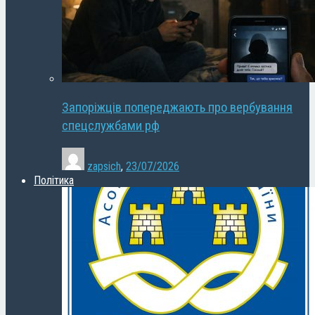
Запоріжців попереджають про вербування
спецслужбами рф
zapsich
,
23/07/2026
Політика