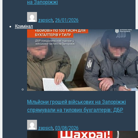
на Запоріжжі
zapsich
,
26/01/2026
Кримінал
Мільйони грошей військових на Запоріжжі
спрямували на тилових бухгалтерів: ДБР
zapsich
,
03/08/2026