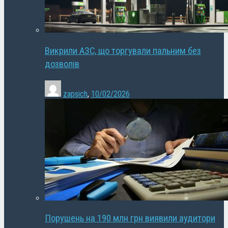
Викрили АЗС, що торгували пальним без
дозволів
zapsich
,
10/02/2026
Порушень на 190 млн грн виявили аудитори