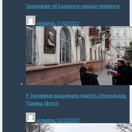
Запоріжжя об’єдналося заради перемоги
sichadmin
,
21/03/2022
У Запоріжжі вшанували пам’ять Олександра
Поляка (фото)
sichadmin
,
22/02/2022