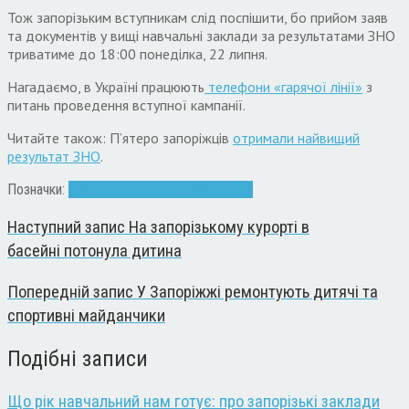
Тож запорізьким вступникам слід поспішити, бо прийом заяв
та документів у вищі навчальні заклади за результатами ЗНО
триватиме до 18:00 понеділка, 22 липня.
Нагадаємо, в Україні працюють
телефони «гарячої лінії»
з
питань проведення вступної кампанії.
Читайте також: П’ятеро запоріжців
отримали найвищий
результат ЗНО
.
Позначки:
випускники
вступники
ЗНО
освіта
Наступний запис
На запорізькому курорті в
басейні потонула дитина
Попередній запис
У Запоріжжі ремонтують дитячі та
спортивні майданчики
Подібні записи
Що рік навчальний нам готує: про запорізькі заклади