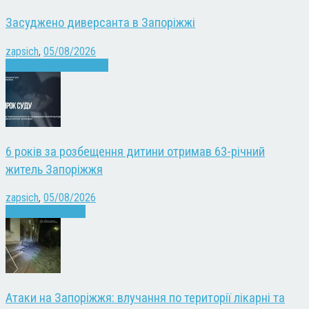
Засуджено диверсанта в Запоріжжі
zapsich
,
05/08/2026
Війна
Запоріжжя
Новини
6 років за розбещення дитини отримав 63-річний
житель Запоріжжя
zapsich
,
05/08/2026
Запоріжжя
Новини
Атаки на Запоріжжя: влучання по території лікарні та