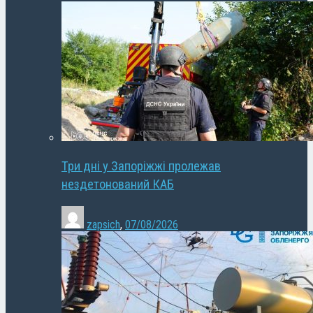
Три дні у Запоріжжі пролежав
нездетонований КАБ
zapsich
,
07/08/2026