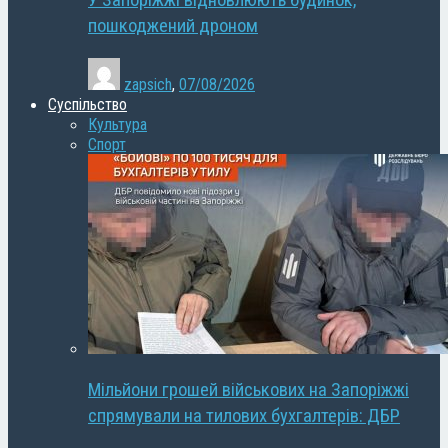
У Запоріжжі відновлюють будинок,
пошкоджений дроном
zapsich
,
07/08/2026
Суспільство
Культура
Спорт
Мільйони грошей військових на Запоріжжі
спрямували на тилових бухгалтерів: ДБР