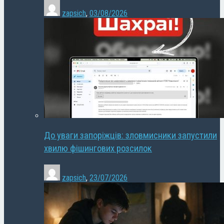
zapsich
,
03/08/2026
До уваги запоріжців: зловмисники запустили
хвилю фішингових розсилок
zapsich
,
23/07/2026