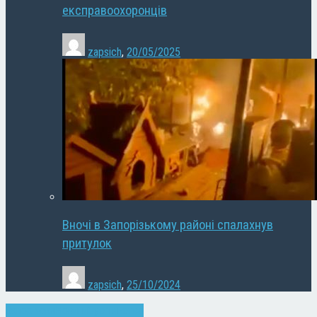
експравоохоронців
zapsich
,
20/05/2025
Вночі в Запорізькому районі спалахнув
притулок
zapsich
,
25/10/2024
Запоріжжя
Новини
Суспільство