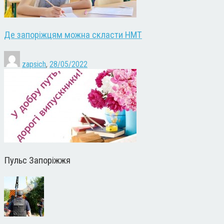
Де запоріжцям можна скласти НМТ
zapsich
,
28/05/2022
Пульс Запоріжжя