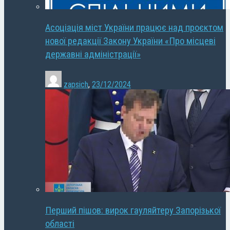
Асоціація міст України працює над проєктом
нової редакції Закону України «Про місцеві
державні адміністрації»
zapsich
,
23/12/2024
Перший пішов: вирок гауляйтеру Запорізької
області