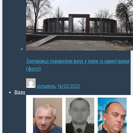
Запоріжці порівняли вхід у парк із цвинтарем
(фото)
sichadmin
,
16/02/2022
Відео