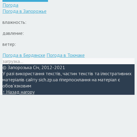
Погода
Погода в
Запорожье
влажность:
давление:
ветер:
Погода в Бердянске
Погода в Токмаке
загрузка...
© Запорозька Січ, 2012-2021
У разі використання текстів, частин текстів та ілюстративних
матеріалів сайту sich.zp.ua гіперпосилання на матеріал є
обов'язковим
↑ Назад нагору