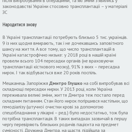
після випробування в операційній, та які зміни з’явились у
законодавстві України стосовно трансплантації – у матеріалі
ЗС
Народитися знову
В Україні трансплантації потребують близько 5 тис. українців.
9 із них щодня вмирають, так і не дочекавшись заповітного
шансу на життя. А все тому, що число трансплантацій в
Україні катастрофічно низьке: у 2018 році в нашій країні
провели всього 104 пересадки органів (не враховуючи
трансплантації кісткового мозку), 91% з яких – пересадка
нирок. І так відбувається вже 20 років поспіль.
Мешканець Запоріжжя
Дмитро Глушко
на собі випробував всі
складнощі пересадки нирки. У 2013 році, коли Україна
переживала великі зміни, життя Дмитра теж постало перед
складним питанням. Стан його нирок погіршився настільки, що
гемодіалізу (штучної очистки крові за допомогою
спецобладнання у лікарні – ред.) було недостатньо, тож була
потрібна трансплантація. В таких випадках зазвичай в першу
чергу перевіряють близьких родичів пацієнта на предмет
сумісності. Дружина Дмитра, на щастя, підійшла за