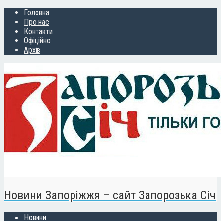
Головна
Про нас
Контакти
Офіційно
Архів
Новини Запоріжжя – сайт Запорозька Січ
Новини