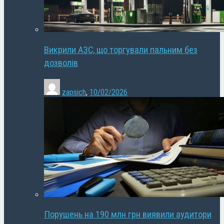
Викрили АЗС, що торгували пальним без
дозволів
zapsich
,
10/02/2026
Порушень на 190 млн грн виявили аудитори