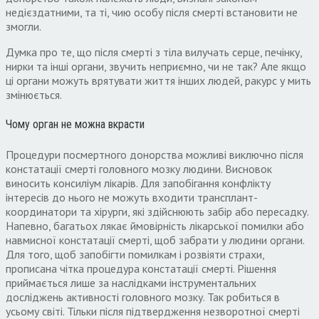
недієздатними, та ті, чию особу після смерті встановити не
змогли.
Думка про те, що після смерті з тіла вилучать серце, печінку,
нирки та інші органи, звучить неприємно, чи не так? Але якщо
ці органи можуть врятувати життя інших людей, ракурс у мить
змінюється.
Чому орган не можна вкрасти
Процедури посмертного донорства можливі виключно після
констатації смерті головного мозку людини. Висновок
виносить консиліум лікарів. Для запобігання конфлікту
інтересів до нього не можуть входити трансплант-
координатори та хірурги, які здійснюють забір або пересадку.
Напевно, багатьох лякає ймовірність лікарської помилки або
навмисної констатації смерті, щоб забрати у людини органи.
Для того, щоб запобігти помилкам і розвіяти страхи,
прописана чітка процедура констатації смерті. Рішення
приймається лише за наслідками інструментальних
досліджень активності головного мозку. Так робиться в
усьому світі. Тільки після підтвердження незворотної смерті