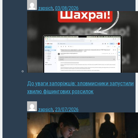
zapsich
,
03/08/2026
До уваги запоріжців: зловмисники запустили
хвилю фішингових розсилок
zapsich
,
23/07/2026