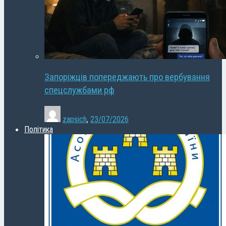
Запоріжців попереджають про вербування
спецслужбами рф
zapsich
,
23/07/2026
Політика