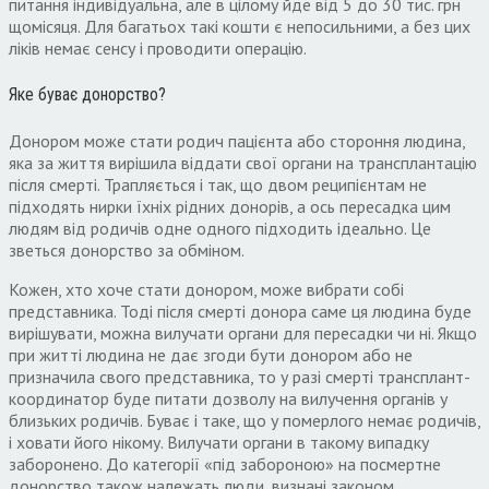
питання індивідуальна, але в цілому йде від 5 до 30 тис. грн
щомісяця. Для багатьох такі кошти є непосильними, а без цих
ліків немає сенсу і проводити операцію.
Яке буває донорство?
Донором може стати родич пацієнта або стороння людина,
яка за життя вирішила віддати свої органи на трансплантацію
після смерті. Трапляється і так, що двом реципієнтам не
підходять нирки їхніх рідних донорів, а ось пересадка цим
людям від родичів одне одного підходить ідеально. Це
зветься донорство за обміном.
Кожен, хто хоче стати донором, може вибрати собі
представника. Тоді після смерті донора саме ця людина буде
вирішувати, можна вилучати органи для пересадки чи ні. Якщо
при житті людина не дає згоди бути донором або не
призначила свого представника, то у разі смерті трансплант-
координатор буде питати дозволу на вилучення органів у
близьких родичів. Буває і таке, що у померлого немає родичів,
і ховати його нікому. Вилучати органи в такому випадку
заборонено. До категорії «під забороною» на посмертне
донорство також належать люди, визнані законом