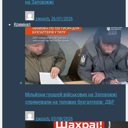
на Запоріжжі
zapsich
,
26/01/2026
Кримінал
Мільйони грошей військових на Запоріжжі
спрямували на тилових бухгалтерів: ДБР
zapsich
,
03/08/2026