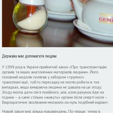
Держава має допомагати людям
У 1999 році в Україні прийнятий закон «Про трансплантацію
органів та інших анатомічних матеріалів людини». Його
головний недолік полягав у забороні «трупної»
трансплантації, тобто пересадку не могли робити в тих
випадках, якщо вмираюча людина не давала на це згоду.
Згоду могла дати сім’я покійного, але, коли рахунок йде на
години – а саме стільки «живуть» органи після смерті носія –
бюрократичне зволікання множило на нуль подібний варіант.
Новий закон вніс кілька нововведень. По-перше, тепер в