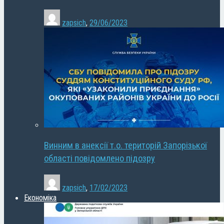
zapsich
,
29/06/2023
Винним в анексії т.о. територій Запорізької
області повідомлено підозру
zapsich
,
17/02/2023
Економіка