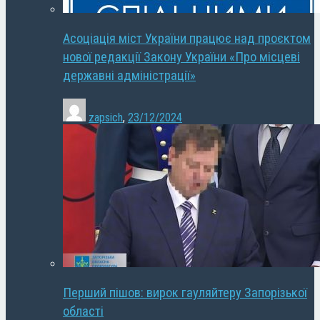
Асоціація міст України працює над проєктом
нової редакції Закону України «Про місцеві
державні адміністрації»
zapsich
,
23/12/2024
Перший пішов: вирок гауляйтеру Запорізької
області