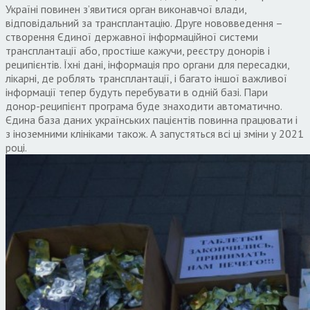
Україні повинен з’явитися орган виконавчої влади,
відповідальний за трансплантацію. Друге нововведення –
створення Єдиної державної інформаційної системи
трансплантації або, простіше кажучи, реєстру донорів і
реципієнтів. Їхні дані, інформація про органи для пересадки,
лікарні, де роблять трансплантації, і багато іншої важливої
інформації тепер будуть перебувати в одній базі. Пари
донор-реципієнт програма буде знаходити автоматично.
Єдина база даних українських пацієнтів повинна працювати і
з іноземними клініками також. А запустяться всі ці зміни у 2021
році.