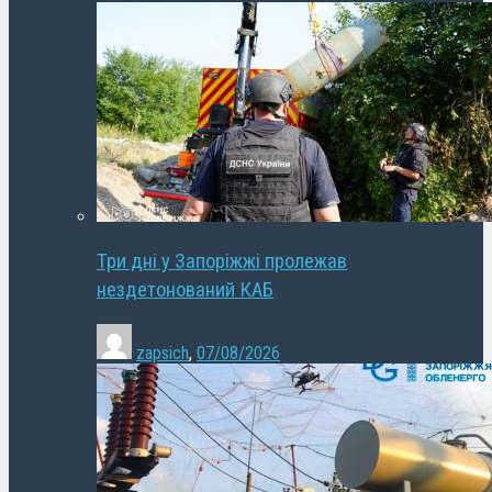
Три дні у Запоріжжі пролежав
нездетонований КАБ
zapsich
,
07/08/2026