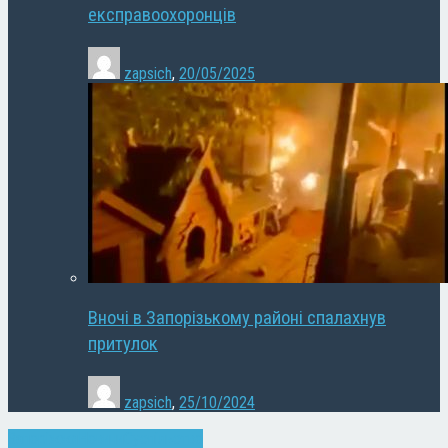
експравоохоронців
zapsich
,
20/05/2025
Вночі в Запорізькому районі спалахнув
притулок
zapsich
,
25/10/2024
Запоріжжя
Новини
Суспільство