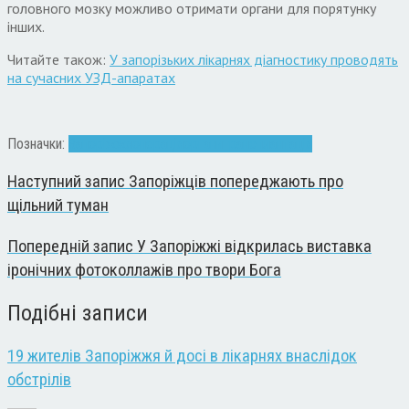
головного мозку можливо отримати органи для порятунку
інших.
Читайте також:
У запорізьких лікарнях діагностику проводять
на сучасних УЗД-апаратах
Позначки:
Запоріжжя
операція
органи
трансплантація
Наступний запис
Запоріжців попереджають про
щільний туман
Попередній запис
У Запоріжжі відкрилась виставка
іронічних фотоколлажів про твори Бога
Подібні записи
19 жителів Запоріжжя й досі в лікарнях внаслідок
обстрілів