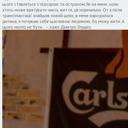
цього ставляться з підозрою та острахом. Як на мене, коли
хтось може врятувати чиєсь життя, це нормально. От я після
трансплантації знайшов новий шлях, в мене народилася
дитина, я почуваю себе щасливою людиною, бо можу жити. А
цього могло не бути… – каже Дмитро Глушко.