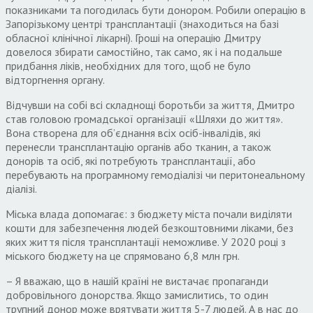
показниками та погодилась бути донором. Робили операцію в
Запорізькому центрі трансплантації (знаходиться на базі
обласної клінічної лікарні). Гроші на операцію Дмитру
довелося збирати самостійно, так само, як і на подальше
придбання ліків, необхідних для того, щоб не було
відторгнення органу.
Відчувши на собі всі складнощі боротьби за життя, Дмитро
став головою громадської організації «Шляхи до життя».
Вона створена для об’єднання всіх осіб-інвалідів, які
перенесли трансплантацію органів або тканин, а також
донорів та осіб, які потребують трансплантації, або
перебувають на програмному гемодіалізі чи перитонеальному
діалізі.
Міська влада допомагає: з бюджету міста почали виділяти
кошти для забезпечення людей безкоштовними ліками, без
яких життя після трансплантації неможливе. У 2020 році з
міського бюджету на це спрямовано 6,8 млн грн.
– Я вважаю, що в нашій країні не вистачає пропаганди
добровільного донорства. Якщо замислитись, то один
трупний донор може врятувати життя 5-7 людей. А в нас до