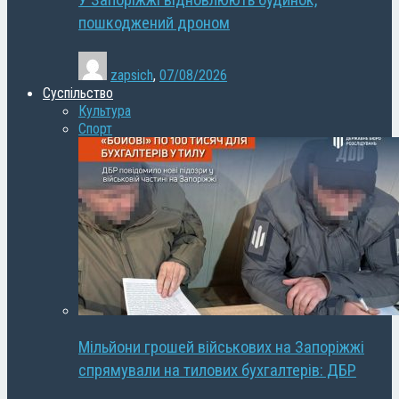
У Запоріжжі відновлюють будинок,
пошкоджений дроном
zapsich
,
07/08/2026
Суспільство
Культура
Спорт
Мільйони грошей військових на Запоріжжі
спрямували на тилових бухгалтерів: ДБР