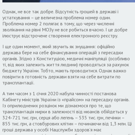
Однак, не все так добре. Відсутність грошей в державі і
устаткування – це величезна проблема номер один.
Проблема номер 2 полягає в тому, що через численні
зволікання на рівні МОЗу не все робиться вчасно. І це добре
ілюструє відстрочене створення електронного реєстру.
І ще один момент, який звучить як знущання: офіційно
держава бере на себе фінансування операцій з пересадки
органів. Згідно з Конституцією, медичні маніпуляції (особливо
ті, від яких залежить життя людини) проводяться за рахунок
бюджету України. Тобто, мають проводитися. Однак важко
повірити в готовність держави взяти на себе витрати по
трансплантації.
А тим часом з 1 січня 2020 набула чинності постанова
Кабінету міністрів України із «прайсом» на пересадку органів.
Із оприлюднених розцінок ми дізнаємося про те, що
трансплантація нирки в залежності від нюансів обійдеться у
324-721 тис. грн, серця або легень – 535 тис. грн, печінки –
855 тис. грн, а стовбурових клітин – починаючи від 1,3 млн. Ці
гроші держава у особі Нацслужби здоров’я має