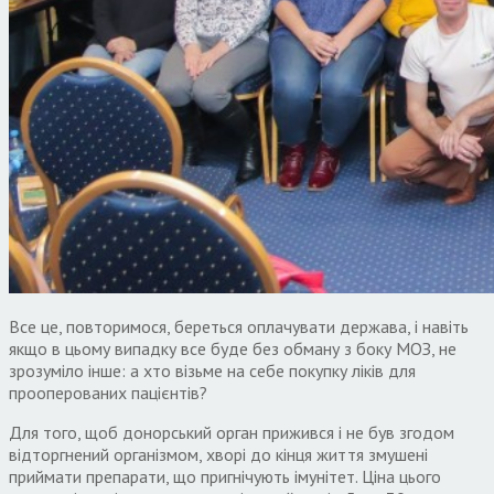
Все це, повторимося, береться оплачувати держава, і навіть
якщо в цьому випадку все буде без обману з боку МОЗ, не
зрозуміло інше: а хто візьме на себе покупку ліків для
прооперованих пацієнтів?
Для того, щоб донорський орган прижився і не був згодом
відторгнений організмом, хворі до кінця життя змушені
приймати препарати, що пригнічують імунітет. Ціна цього