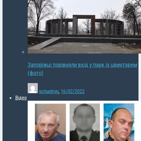
Запоріжці порівняли вхід у парк із цвинтарем
(фото)
sichadmin
,
16/02/2022
Відео