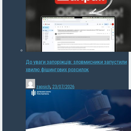
До уваги запоріжців: зловмисники запустили
хвилю фішингових розсилок
zapsich
,
23/07/2026