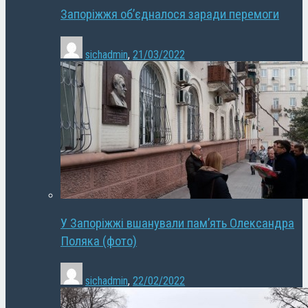
Запоріжжя об’єдналося заради перемоги
sichadmin
,
21/03/2022
У Запоріжжі вшанували пам’ять Олександра
Поляка (фото)
sichadmin
,
22/02/2022