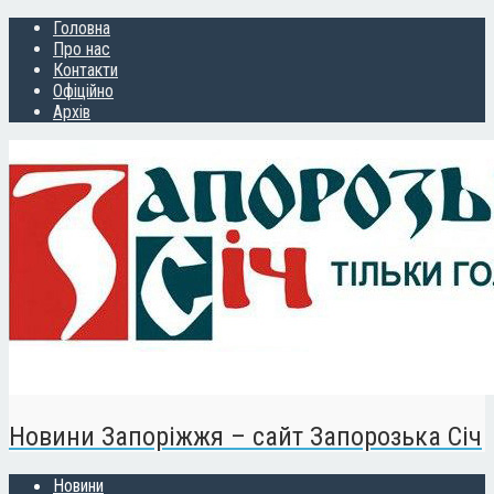
Головна
Про нас
Контакти
Офіційно
Архів
Новини Запоріжжя – сайт Запорозька Січ
Новини