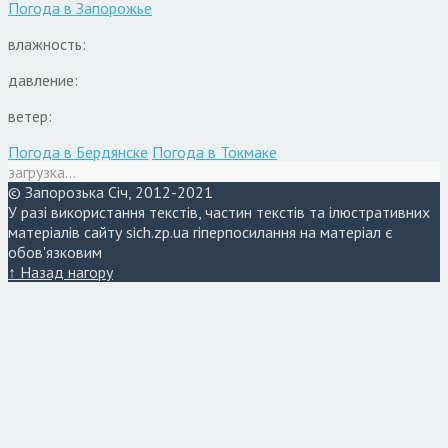
Погода в
Запорожье
влажность:
давление:
ветер:
Погода в Бердянске
Погода в Токмаке
загрузка...
© Запорозька Січ, 2012-2021
У разі використання текстів, частин текстів та ілюстративних
матеріалів сайту sich.zp.ua гіперпосилання на матеріал є
обов'язковим
↑ Назад нагору