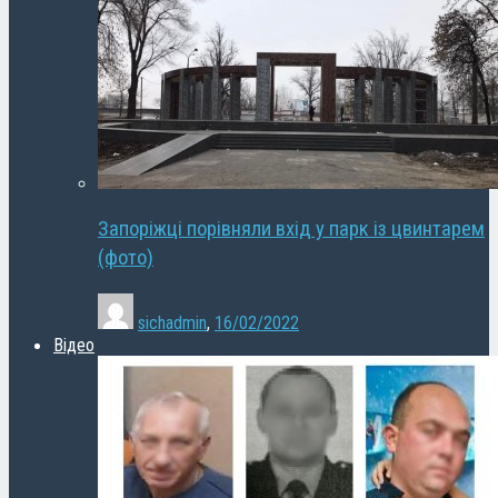
Запоріжці порівняли вхід у парк із цвинтарем
(фото)
sichadmin
,
16/02/2022
Відео