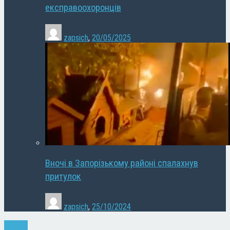
експравоохоронців
zapsich
,
20/05/2025
Вночі в Запорізькому районі спалахнув
притулок
zapsich
,
25/10/2024
Новини