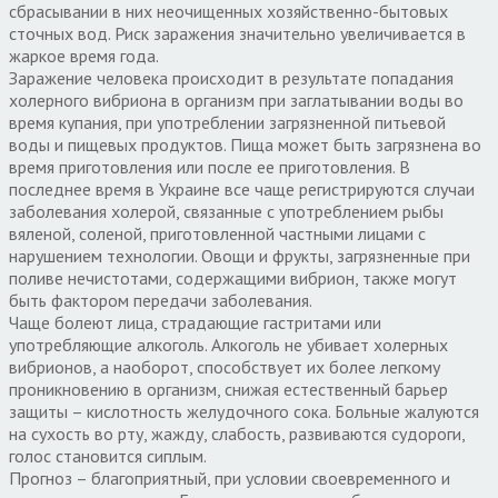
сбрасывании в них неочищенных хозяйственно-бытовых
сточных вод. Риск заражения значительно увеличивается в
жаркое время года.
Заражение человека происходит в результате попадания
холерного вибриона в организм при заглатывании воды во
время купания, при употреблении загрязненной питьевой
воды и пищевых продуктов. Пища может быть загрязнена во
время приготовления или после ее приготовления. В
последнее время в Украине все чаще регистрируются случаи
заболевания холерой, связанные с употреблением рыбы
вяленой, соленой, приготовленной частными лицами с
нарушением технологии. Овощи и фрукты, загрязненные при
поливе нечистотами, содержащими вибрион, также могут
быть фактором передачи заболевания.
Чаще болеют лица, страдающие гастритами или
употребляющие алкоголь. Алкоголь не убивает холерных
вибрионов, а наоборот, способствует их более легкому
проникновению в организм, снижая естественный барьер
защиты – кислотность желудочного сока. Больные жалуются
на сухость во рту, жажду, слабость, развиваются судороги,
голос становится сиплым.
Прогноз – благоприятный, при условии своевременного и