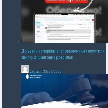
До уваги запоріжців: зловмисники запустили
хвилю фішингових розсилок
zapsich
,
23/07/2026