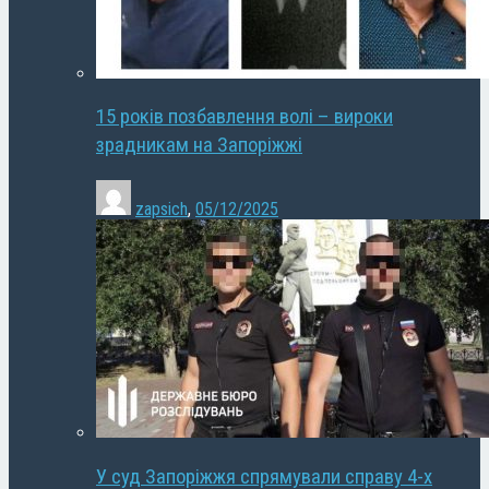
15 років позбавлення волі – вироки
зрадникам на Запоріжжі
zapsich
,
05/12/2025
У суд Запоріжжя спрямували справу 4-х