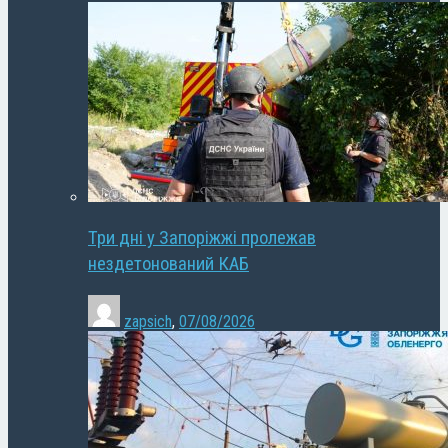
Три дні у Запоріжжі пролежав
нездетонований КАБ
zapsich
,
07/08/2026