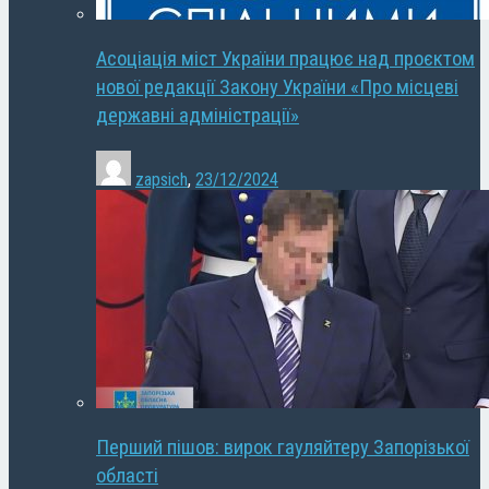
Асоціація міст України працює над проєктом
нової редакції Закону України «Про місцеві
державні адміністрації»
zapsich
,
23/12/2024
Перший пішов: вирок гауляйтеру Запорізької
області