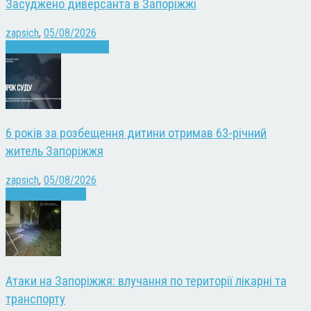
Засуджено диверсанта в Запоріжжі
zapsich
,
05/08/2026
Війна
Запоріжжя
Новини
6 років за розбещення дитини отримав 63-річний
житель Запоріжжя
zapsich
,
05/08/2026
Запоріжжя
Новини
Атаки на Запоріжжя: влучання по території лікарні та
транспорту