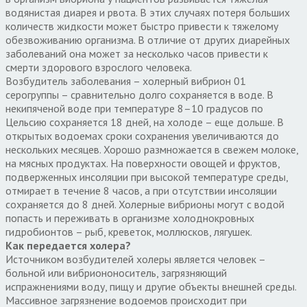
водянистая диарея и рвота. В этих случаях потеря больших
количеств жидкости может быстро привести к тяжелому
обезвоживанию организма. В отличие от других диарейных
заболеваний она может за несколько часов привести к
смерти здорового взрослого человека.
Возбудитель заболевания – холерный вибрион 01
серогруппы – сравнительно долго сохраняется в воде. В
некипяченой воде при температуре 8–10 градусов по
Цельсию сохраняется 18 дней, на холоде – еще дольше. В
открытых водоемах сроки сохранения увеличиваются до
нескольких месяцев. Хорошо размножается в свежем молоке,
на мясных продуктах. На поверхности овощей и фруктов,
подверженных инсоляции при высокой температуре среды,
отмирает в течение 8 часов, а при отсутствии инсоляции
сохраняется до 8 дней. Холерные вибрионы могут с водой
попасть и переживать в организме холоднокровных
гидробионтов – рыб, креветок, моллюсков, лягушек.
Как передается холера?
Источником возбудителей холеры является человек –
больной или вибриононоситель, загрязняющий
испражнениями воду, пищу и другие объекты внешней среды.
Массивное загрязнение водоемов происходит при