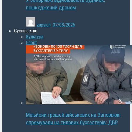
У Запоріжжі відновлюють будинок,
пошкоджений дроном
zapsich
,
07/08/2026
Суспільство
Культура
Спорт
Мільйони грошей військових на Запоріжжі
спрямували на тилових бухгалтерів: ДБР