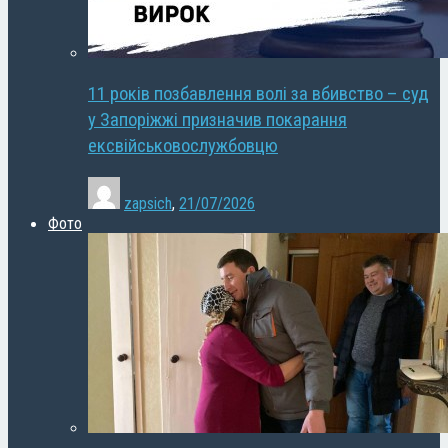
11 років позбавлення волі за вбивство – суд
у Запоріжжі призначив покарання
ексвійськовослужбовцю
zapsich
,
21/07/2026
Фото