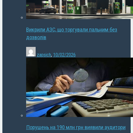
Викрили АЗС, що торгували пальним без
дозволів
zapsich
,
10/02/2026
Порушень на 190 млн грн виявили аудитори