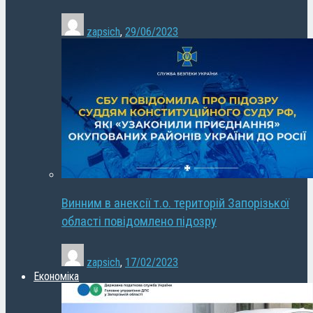
zapsich
,
29/06/2023
Винним в анексії т.о. територій Запорізької
області повідомлено підозру
zapsich
,
17/02/2023
Економіка