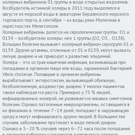
холерных вибрионов 01 группы в воде открытых водоемов.
Возбудитель истинной холеры в 2011 году выделялся в
августе из морской воды в акватории Бердянского морского
торгового порта, в сентябре – из воды реки Молочная в
окрестностях Мелитополя.
Холерные вибрионы делятся на серологические группы: О1 и
0139 – возбудители холеры; нео 1 группы (О2, О3… О138).
Вспышки болезни вызывает холерный вибрион серогрупп 01 и
0139. Другие штаммы, отличные от 01 и 0139, могут вызвать
легкую диарею и не приводят к развитию эпидемий.
Холера – это острая кишечная инфекция, возникающая при
попадании в организм пищи или воды, зараженной бактерией
Vibrio cholerae. Попавшие в организм вибрионы
вырабатывают энтеротоксин, вызывающий обильную,
безболезненную, водянистую диарею. У многих пациентов
также наблюдается рвота. Примерно у 75 % людей,
инфицированных холерой, не развивается никаких симптомов
болезни. Однако патогенные микроорганизмы, остающиеся в
их фекалиях в течение 7–14 дней, попадают в окружающую
среду и могут инфицировать других людей. В большинстве
случаев заболевание протекает в виде легкой диареи.
Однако в 5–20 % случаев через 6–72 часа после попадания
в организм вибриона у пациентов развивается тяжелая