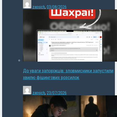
zapsich
,
03/08/2026
До уваги запоріжців: зловмисники запустили
хвилю фішингових розсилок
zapsich
,
23/07/2026