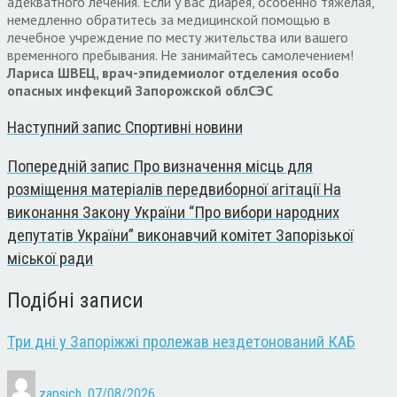
адекватного лечения. Если у вас диарея, особенно тяжелая,
немедленно обратитесь за медицинской помощью в
лечебное учреждение по месту жительства или вашего
временного пребывания. Не занимайтесь самолечением!
Лариса ШВЕЦ, врач-эпидемиолог отделения особо
опасных инфекций Запорожской облСЭС
Наступний запис
Спортивні новини
Попередній запис
Про визначення місць для
розміщення матеріалів передвиборної агітації На
виконання Закону України “Про вибори народних
депутатів України” виконавчий комітет Запорізької
міської ради
Подібні записи
Три дні у Запоріжжі пролежав нездетонований КАБ
zapsich
,
07/08/2026