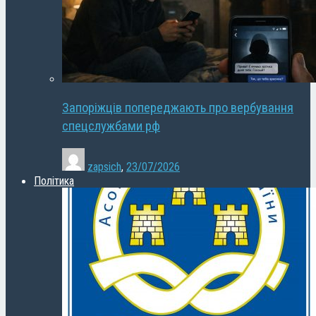
Запоріжців попереджають про вербування
спецслужбами рф
zapsich
,
23/07/2026
Політика