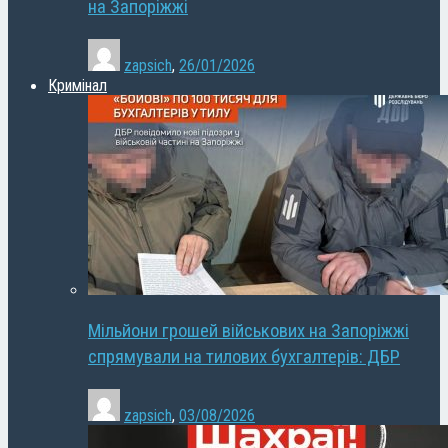
на Запоріжжі
zapsich
,
26/01/2026
Кримінал
Мільйони грошей військових на Запоріжжі
спрямували на тилових бухгалтерів: ДБР
zapsich
,
03/08/2026