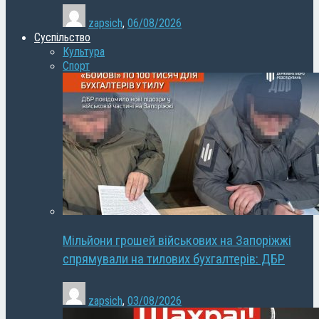
zapsich
,
06/08/2026
Суспільство
Культура
Спорт
Мільйони грошей військових на Запоріжжі
спрямували на тилових бухгалтерів: ДБР
zapsich
,
03/08/2026