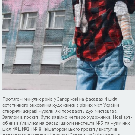
Протягом минулих років у Запоріжжі на фасадах 4 шкіл
естетичного виховання художники з різних міст України
створили яскраві мурали, які передають дух мистецтва.
Загалом в проєкті було задіяно четверо художників. Нові арт-
об’єкти з’явилися на фасаді школи мистецтв №3 та музичних
шкіл №1, №2 і № 8. Ініціатором цього проєкту виступив
департамент культури і туризму Запорізької міськради, в