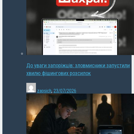
До уваги запоріжців: зловмисники запустили
хвилю фішингових розсилок
zapsich
,
23/07/2026