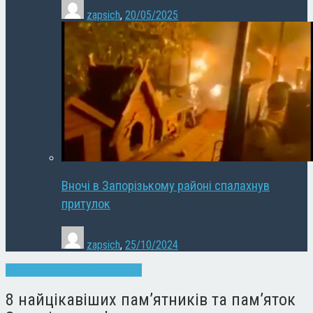
zapsich
,
20/05/2025
Вночі в Запорізькому районі спалахнув
притулок
zapsich
,
25/10/2024
Запоріжжя
Новини
Суспільство
8 найцікавіших пам’ятників та пам’яток