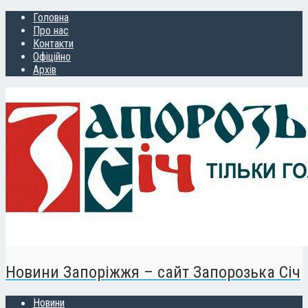
Головна
Про нас
Контакти
Офіційно
Архів
Новини Запоріжжя – сайт Запорозька Січ
Новини