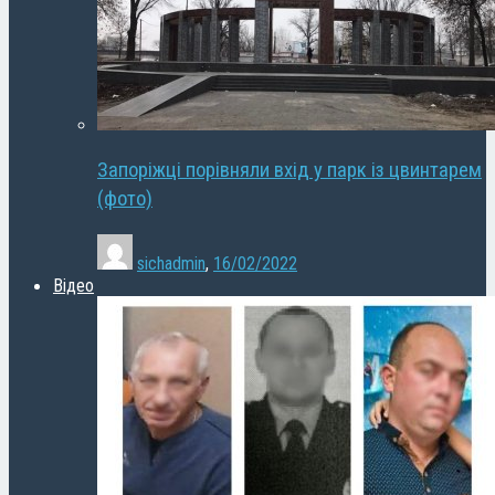
Запоріжці порівняли вхід у парк із цвинтарем
(фото)
sichadmin
,
16/02/2022
Відео