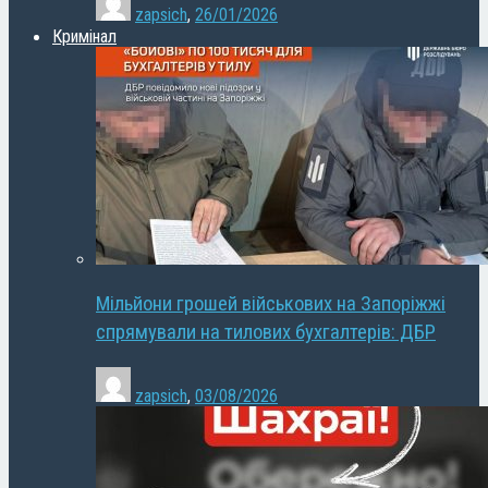
zapsich
,
26/01/2026
Кримінал
Мільйони грошей військових на Запоріжжі
спрямували на тилових бухгалтерів: ДБР
zapsich
,
03/08/2026