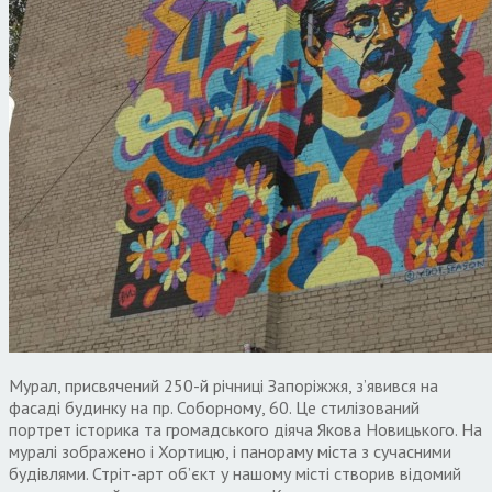
Мурал, присвячений 250-й річниці Запоріжжя, з’явився на
фасаді будинку на пр. Соборному, 60. Це стилізований
портрет історика та громадського діяча Якова Новицького. На
муралі зображено і Хортицю, і панораму міста з сучасними
будівлями. Стріт-арт об’єкт у нашому місті створив відомий