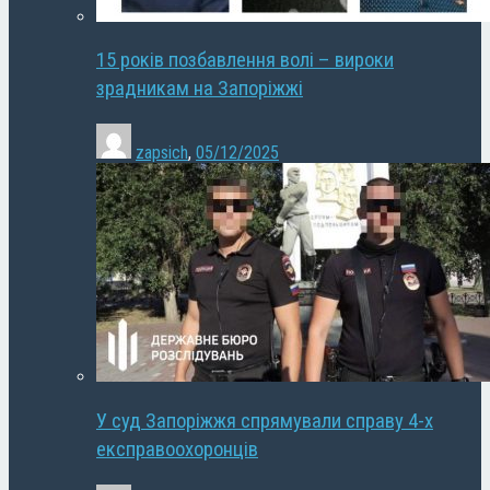
15 років позбавлення волі – вироки
зрадникам на Запоріжжі
zapsich
,
05/12/2025
У суд Запоріжжя спрямували справу 4-х
експравоохоронців