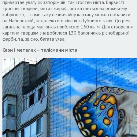
привертає увагу як запоріжців, так і гостей міста. Барвисті
тропічні тварини, квіти і жираф, що катається на рожевому
кабріолеті, – саме таку незвичайну картину можна побачити
на Набережній, недалеко від кільця «Дубового гаю». До речі,
загальна площа малюнків приблизно 160 кв. м. Для створення
картини творцям знадобилося 130 балончиків різнобарвної
фарби, та, звісно, багата уява.
Слон і метелик – талісмани міста