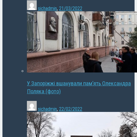
sichadmin
,
21/03/2022
У Запоріжжі вшанували пам’ять Олександра
Поляка (фото)
sichadmin
,
22/02/2022