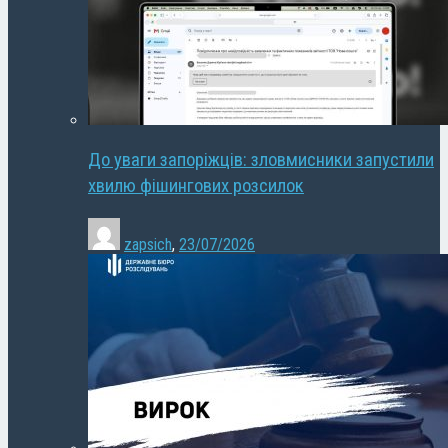
До уваги запоріжців: зловмисники запустили
хвилю фішингових розсилок
zapsich
,
23/07/2026