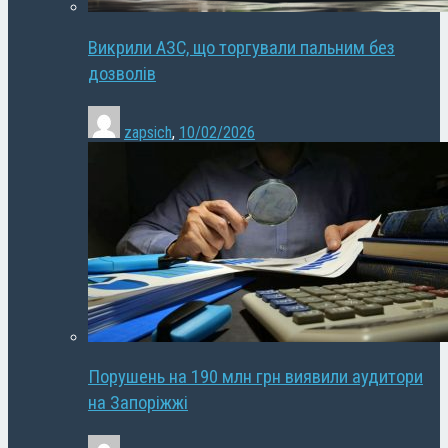
Викрили АЗС, що торгували пальним без
дозволів
zapsich
,
10/02/2026
Порушень на 190 млн грн виявили аудитори
на Запоріжжі