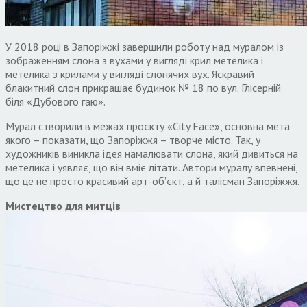
У 2018 році в Запоріжжі завершили роботу над муралом із
зображенням слона з вухами у вигляді крил метелика і
метелика з крилами у вигляді слонячих вух. Яскравий
блакитний слон прикрашає будинок № 18 по вул. Глісерній
біля «Дубового гаю».
Мурал створили в межах проєкту «City Face», основна мета
якого – показати, що Запоріжжя – творче місто. Так, у
художників виникла ідея намалювати слона, який дивиться на
метелика і уявляє, що він вміє літати. Автори муралу впевнені,
що це не просто красивий арт-об’єкт, а й талісман Запоріжжя.
Мистецтво для митців