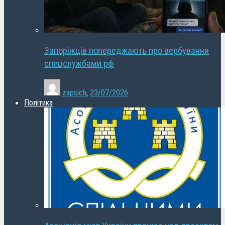
Запоріжців попереджають про вербування
спецслужбами рф
zapsich
,
23/07/2026
Політика