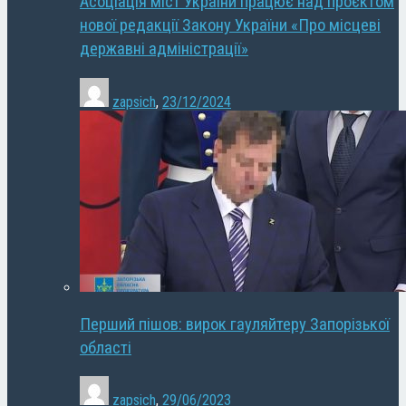
Асоціація міст України працює над проєктом
нової редакції Закону України «Про місцеві
державні адміністрації»
zapsich
,
23/12/2024
Перший пішов: вирок гауляйтеру Запорізької
області
zapsich
,
29/06/2023