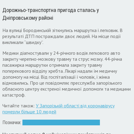
Дорожньо-транспортна пригода сталась у
Дніпровському районі
На вулиці Бородинській зіткнулись маршрутка і легковик. В
результаті ДТП постраждали двоє людей. На місце події
викликали “швидку”.
Медики діагностували у 24-річного водія легкового авто
закриту черепно-мозкову травму та струс мозку. 44-річна
пасажирка маршрутки отримала закриту травму
поперекового відділу хребта. Лікарі надали їм медичну
допомогу на місці. Від госпіталізації і чоловік, і жінка
відмовились. Про це повідомляє пресслужба запорізького
обласного центру екстреної медичної допомоги та медицини
катастроф.
Читайте також:
У Запорізькій області від коронавірусу
померли більше 10 людей
Позначки:
аварія
ДТП
Запоріжжя
маршрутка
швидка