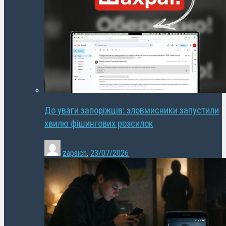
До уваги запоріжців: зловмисники запустили
хвилю фішингових розсилок
zapsich
,
23/07/2026