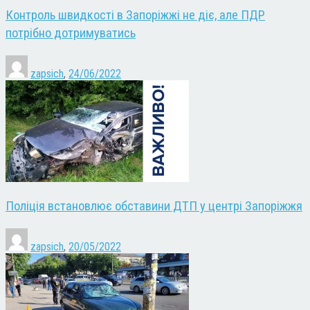
Контроль швидкості в Запоріжжі не діє, але ПДР
потрібно дотримуватись
zapsich
,
24/06/2022
Поліція встановлює обставини ДТП у центрі Запоріжжя
zapsich
,
20/05/2022