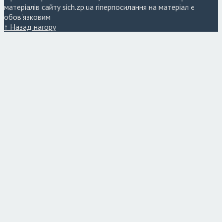
матеріалів сайту sich.zp.ua гіперпосилання на матеріал є
обов'язковим
↑ Назад нагору