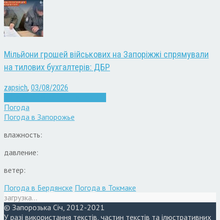
Мільйони грошей військових на Запоріжжі спрямували
на тилових бухгалтерів: ДБР
zapsich
,
03/08/2026
Війна
Запоріжжя
Кримінал
Новини
Погода
Погода в
Запорожье
влажность:
давление:
ветер:
Погода в Бердянске
Погода в Токмаке
загрузка...
© Запорозька Січ, 2012-2021
У разі використання текстів, частин текстів та ілюстративних