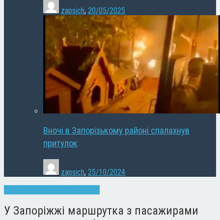
zapsich
,
20/05/2025
Вночі в Запорізькому районі спалахнув
притулок
zapsich
,
25/10/2024
Запоріжжя
Новини
Суспільство
У Запоріжжі маршрутка з пасажирами