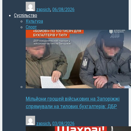
zapsich
,
06/08/2026
Суспільство
Культура
Спорт
Мільйони грошей військових на Запоріжжі
спрямували на тилових бухгалтерів: ДБР
zapsich
,
03/08/2026