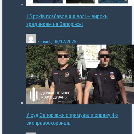
15 років позбавлення волі – вироки
зрадникам на Запоріжжі
zapsich
,
05/12/2025
У суд Запоріжжя спрямували справу 4-х
експравоохоронців