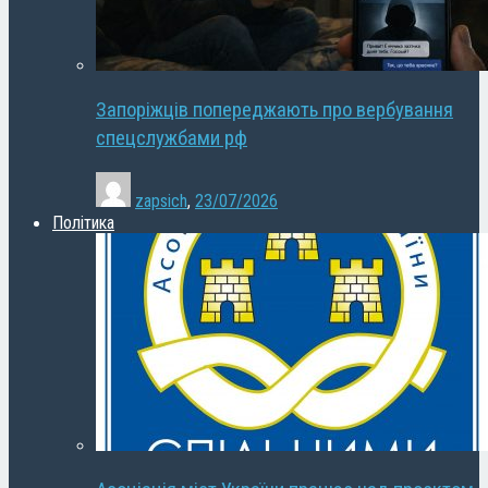
Запоріжців попереджають про вербування
спецслужбами рф
zapsich
,
23/07/2026
Політика