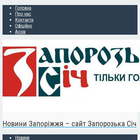
Головна
Про нас
Контакти
Офіційно
Архів
Новини Запоріжжя – сайт Запорозька Січ
Новини