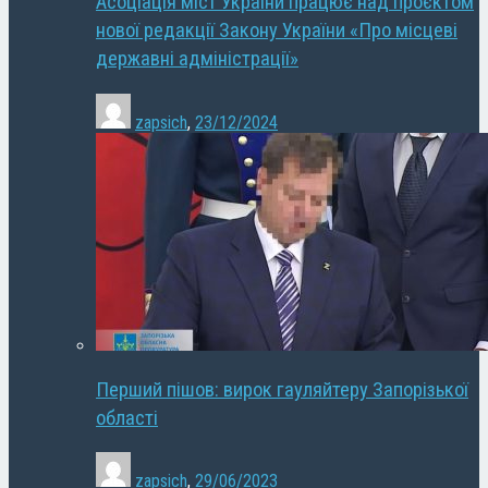
Асоціація міст України працює над проєктом
нової редакції Закону України «Про місцеві
державні адміністрації»
zapsich
,
23/12/2024
Перший пішов: вирок гауляйтеру Запорізької
області
zapsich
,
29/06/2023