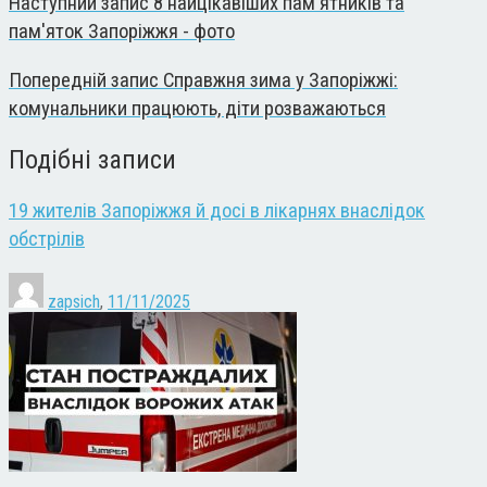
Наступний запис
8 найцікавіших пам'ятників та
пам'яток Запоріжжя - фото
Попередній запис
Справжня зима у Запоріжжі:
комунальники працюють, діти розважаються
Подібні записи
19 жителів Запоріжжя й досі в лікарнях внаслідок
обстрілів
zapsich
,
11/11/2025