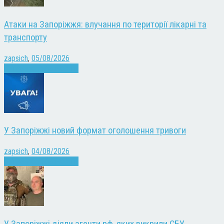
Атаки на Запоріжжя: влучання по території лікарні та
транспорту
zapsich
,
05/08/2026
Війна
Запоріжжя
Новини
У Запоріжжі новий формат оголошення тривоги
zapsich
,
04/08/2026
Війна
Запоріжжя
Новини
У Запоріжжі діяли агенти рф, яких викрили СБУ