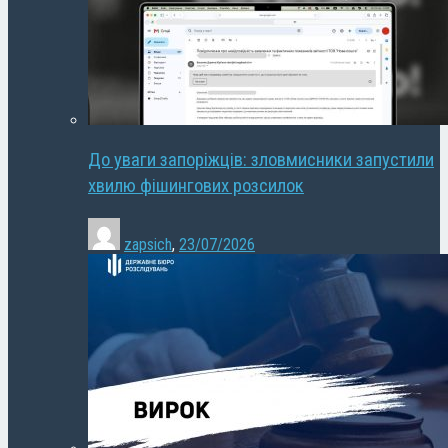
До уваги запоріжців: зловмисники запустили
хвилю фішингових розсилок
zapsich
,
23/07/2026