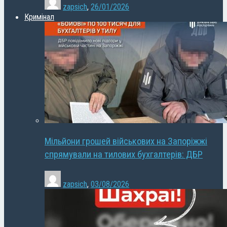
zapsich
,
26/01/2026
Кримінал
Мільйони грошей військових на Запоріжжі
спрямували на тилових бухгалтерів: ДБР
zapsich
,
03/08/2026