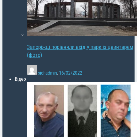
Запоріжці порівняли вхід у парк із цвинтарем
(фото)
sichadmin
,
16/02/2022
Відео