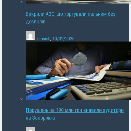
Викрили АЗС, що торгували пальним без
дозволів
zapsich
,
10/02/2026
Порушень на 190 млн грн виявили аудитори
на Запоріжжі