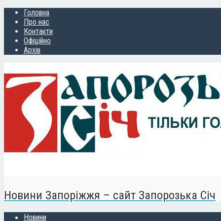
Головна
Про нас
Контакти
Офіційно
Архів
Новини Запоріжжя – сайт Запорозька Січ
Новини