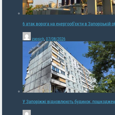
6 атак ворога на енергооб’єкти в Запорізькій о
zapsich
,
07/08/2026
У Запоріжжі відновлюють будинок, пошкодже