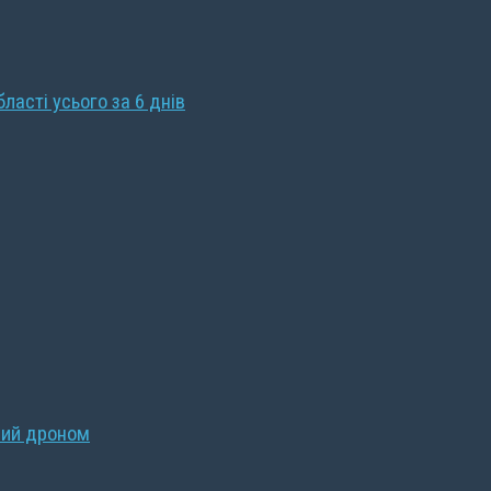
бласті усього за 6 днів
ний дроном