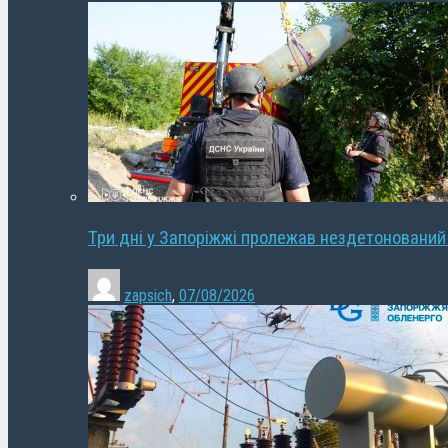
Три дні у Запоріжжі пролежав нездетонований
zapsich
,
07/08/2026