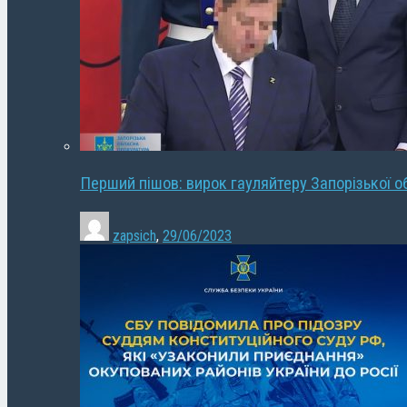
Перший пішов: вирок гауляйтеру Запорізької о
zapsich
,
29/06/2023