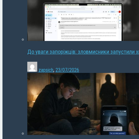
До уваги запоріжців: зловмисники запустили 
zapsich
,
23/07/2026