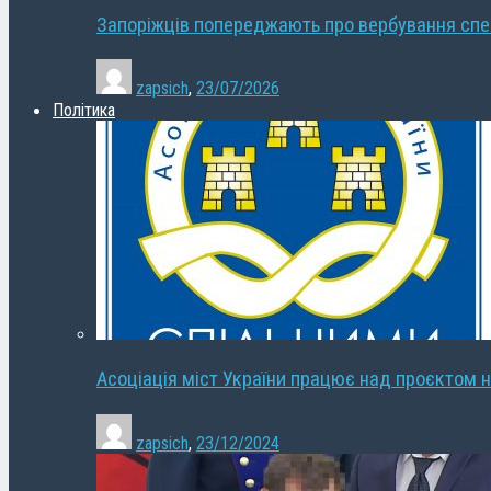
Запоріжців попереджають про вербування сп
zapsich
,
23/07/2026
Політика
Асоціація міст України працює над проєктом н
zapsich
,
23/12/2024