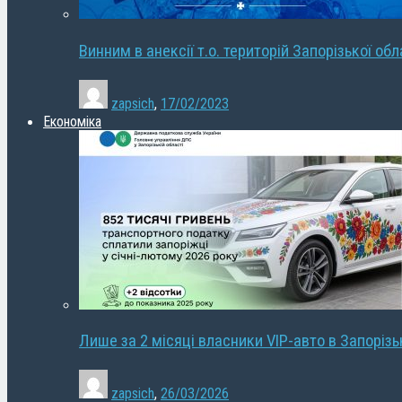
Винним в анексії т.о. територій Запорізької об
zapsich
,
17/02/2023
Економіка
Лише за 2 місяці власники VIP-авто в Запорізь
zapsich
,
26/03/2026