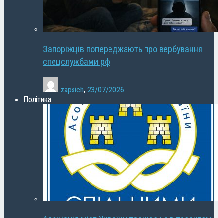
Запоріжців попереджають про вербування
спецслужбами рф
zapsich
,
23/07/2026
Політика