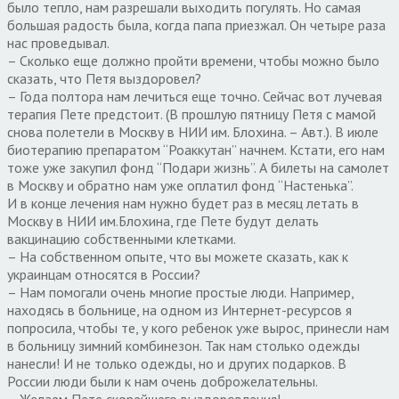
было тепло, нам разрешали выходить погулять. Но самая
большая радость была, когда папа приезжал. Он четыре раза
нас проведывал.
– Сколько еще должно пройти времени, чтобы можно было
сказать, что Петя выздоровел?
– Года полтора нам лечиться еще точно. Сейчас вот лучевая
терапия Пете предстоит. (В прошлую пятницу Петя с мамой
снова полетели в Москву в НИИ им. Блохина. – Авт.). В июле
биотерапию препаратом “Роаккутан” начнем. Кстати, его нам
тоже уже закупил фонд “Подари жизнь”. А билеты на самолет
в Москву и обратно нам уже оплатил фонд “Настенька”.
И в конце лечения нам нужно будет раз в месяц летать в
Москву в НИИ им.Блохина, где Пете будут делать
вакцинацию собственными клетками.
– На собственном опыте, что вы можете сказать, как к
украинцам относятся в России?
– Нам помогали очень многие простые люди. Например,
находясь в больнице, на одном из Интернет-ресурсов я
попросила, чтобы те, у кого ребенок уже вырос, принесли нам
в больницу зимний комбинезон. Так нам столько одежды
нанесли! И не только одежды, но и других подарков. В
России люди были к нам очень доброжелательны.
– Желаем Пете скорейшего выздоровления!