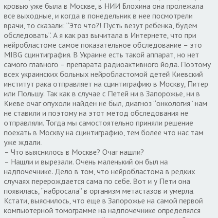
кровью уже была в Москве, в НИИ Блохина она пролежала
все выходные, и когда в понедельник в нее посмотрели
врачи, то сказали: “Это что?! Пусть везут ребенка, будем
обследовать”. А я как раз вычитала в Интернете, что при
нейробластоме самое показательное обследование – это
MIBG сцинтиграфия. В Украине есть такой аппарат, но нет
самого главного – препарата радиоактивного йода. Поэтому
всех украинских больных нейробластомой детей Киевский
институт рака отправляет на сцинтиграфию в Москву, Питер
или Польшу. Так как в случае с Петей ни в Запорожье, ни в
Киеве очаг опухоли найден не был, диагноз “онкология” нам
не ставили и поэтому на этот метод обследования не
отправляли. Тогда мы самостоятельно приняли решение
поехать в Москву на сцинтиграфию, тем более что нас там
уже ждали.
– Что выяснилось в Москве? Очаг нашли?
– Нашли и вырезали. Очень маленький он был на
надпочечнике. Дело в том, что нейробластома в редких
случаях перерождается сама по себе. Вот и у Пети она
появилась, “набросала” в организм метастазов и умерла.
Кстати, выяснилось, что еще в Запорожье на самой первой
компьютерной томограмме на надпочечнике определялся