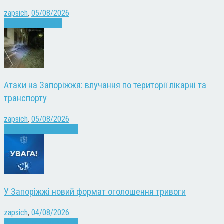
zapsich
,
05/08/2026
Запоріжжя
Новини
Атаки на Запоріжжя: влучання по території лікарні та
транспорту
zapsich
,
05/08/2026
Війна
Запоріжжя
Новини
У Запоріжжі новий формат оголошення тривоги
zapsich
,
04/08/2026
Війна
Запоріжжя
Новини