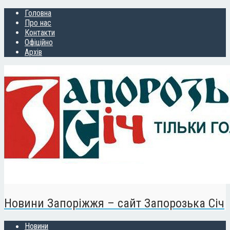
Головна
Про нас
Контакти
Офіційно
Архів
Новини Запоріжжя – сайт Запорозька Січ
Новини