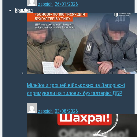
zapsich
,
26/01/2026
Кримінал
Мільйони грошей військових на Запоріжжі
спрямували на тилових бухгалтерів: ДБР
zapsich
,
03/08/2026