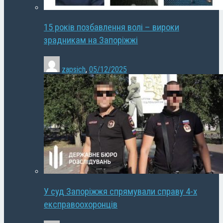
15 років позбавлення волі – вироки
зрадникам на Запоріжжі
zapsich
,
05/12/2025
У суд Запоріжжя спрямували справу 4-х
експравоохоронців