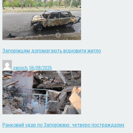
Запоріжцям допомагають відновити житло
zapsich
,
06/08/2026
Ранковий удар по Запоріжжю: четверо постраждалих