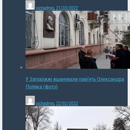
sichadmin
,
21/03/2022
У Запоріжжі вшанували пам’ять Олександра
Поляка (фото)
sichadmin
,
22/02/2022