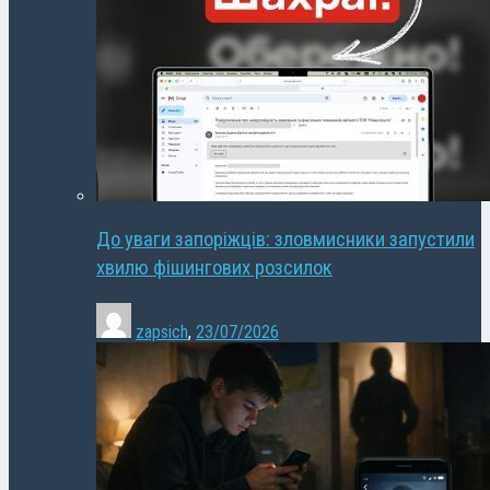
До уваги запоріжців: зловмисники запустили
хвилю фішингових розсилок
zapsich
,
23/07/2026