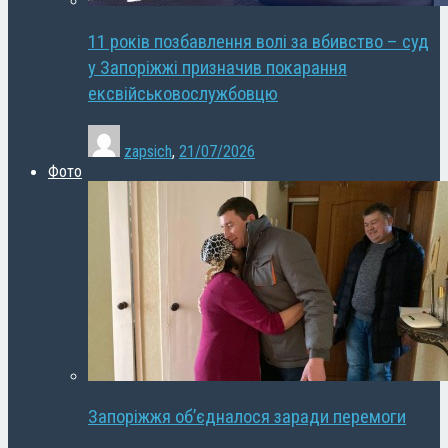
11 років позбавлення волі за вбивство – суд
у Запоріжжі призначив покарання
ексвійськовослужбовцю
zapsich
,
21/07/2026
Фото
Запоріжжя об’єдналося заради перемоги