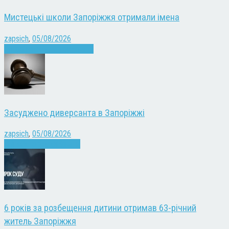
Мистецькі школи Запоріжжя отримали імена
zapsich
,
05/08/2026
Запоріжжя
Культура
Новини
Засуджено диверсанта в Запоріжжі
zapsich
,
05/08/2026
Війна
Запоріжжя
Новини
6 років за розбещення дитини отримав 63-річний
житель Запоріжжя