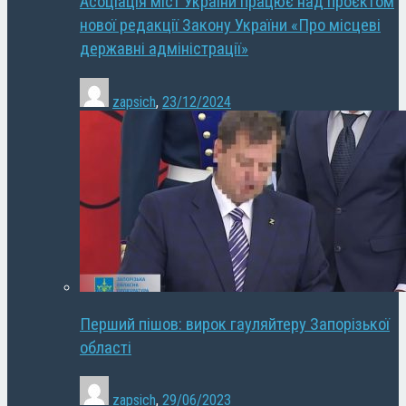
Асоціація міст України працює над проєктом
нової редакції Закону України «Про місцеві
державні адміністрації»
zapsich
,
23/12/2024
Перший пішов: вирок гауляйтеру Запорізької
області
zapsich
,
29/06/2023