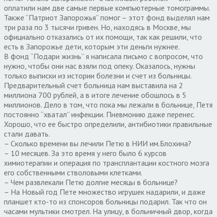
оплатили нам две самые первые компьютерные томограммы.
Также “Патриот Запорожья” помог – этот фонд выделял нам
три раза по 3 тысячи гривен. Но, находясь в Москве, мы
официально отказались от их помощи, так как решили, что
есть в Запорожье дети, которым эти деньги нужнее.
В фонд “Подари жизнь” я написала письмо с вопросом, что
нужно, чтобы они нас взяли под опеку. Оказалось, нужны
только выписки из истории болезни и счет из больницы.
Предварительный счет больница нам выставила на 2
миллиона 700 рублей, а в итоге лечение обошлось в 5
миллионов. Дело в том, что пока мы лежали в больнице, Петя
постоянно “хватал” инфекции. Пневмонию даже перенес.
Хорошо, что ее быстро определили, антибиотики правильные
стали давать.
– Сколько времени вы лечили Петю в НИИ им.Блохина?
– 10 месяцев. За это время у него было 6 курсов
химиотерапии и операция по трансплантации костного мозга
его собственными стволовыми клетками.
– Чем развлекали Петю долгие месяцы в больнице?
– На Новый год Пете множество игрушек надарили, и даже
планшет кто-то из спонсоров больницы подарил. Так что он
часами мультики смотрел. На улицу, в больничный двор, когда