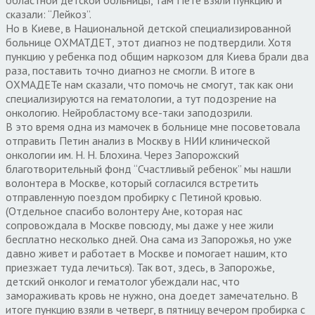
сказали: “Лейкоз”.
Но в Киеве, в Национальной детской специализированной
больнице ОХМАТДЕТ, этот диагноз не подтвердили. Хотя
пункцию у ребенка под общим наркозом для Киева брали два
раза, поставить точно диагноз не смогли. В итоге в
ОХМАДЕТе нам сказали, что помочь не смогут, так как они
специализируются на гематологии, а тут подозрение на
онкологию. Нейробластому все-таки заподозрили.
В это время одна из мамочек в больнице мне посоветовала
отправить Петин анализ в Москву в НИИ клинической
онкологии им. Н. Н. Блохина. Через Запорожский
благотворительный фонд “Счастливый ребенок” мы нашли
волонтера в Москве, который согласился встретить
отправленную поездом пробирку с Петиной кровью.
(Отдельное спасибо волонтеру Ане, которая нас
сопровождала в Москве повсюду, мы даже у нее жили
бесплатно несколько дней. Она сама из Запорожья, но уже
давно живет и работает в Москве и помогает нашим, кто
приезжает туда лечиться). Так вот, здесь, в Запорожье,
детский онколог и гематолог убеждали нас, что
замораживать кровь не нужно, она доедет замечательно. В
итоге пункцию взяли в четверг, в пятницу вечером пробирка с