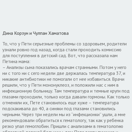
Дина Корзун и Чулпан Хаматова
То, что у Пети серьезные проблемы со здоровьем, родители
узнали ровно год назад, когда стали проходить комиссию
для поступления в детский сад. Вот, что рассказала нам
Петина мама:
– Анализы сына показались врачам странными. Потом у него
ни с того ни с сего недели две держалась температура 37, и
никакие антибиотики не помогали от нее избавиться. Врачи
решили, что у Пети мононуклеоз, и положили нас с ним в
инфекционную больницу. Там температура и темные круги под
глазами проходили, только когда давали гормоны. Как только
отменяли их, Пете становилось еще хуже – температура
подскакивала до 40, а синяки под глазами становились
черными. Через три недели мы из “инфекционки” ушли, а мне
рекомендовали обратиться к гематологу, так как у ребенка
резко упал гемоглобин. Пришли с анализами в гематологию
областной детской больницы, там Пете взяли пункцию и