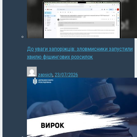
До уваги запоріжців: зловмисники запустили
хвилю фішингових розсилок
zapsich
,
23/07/2026