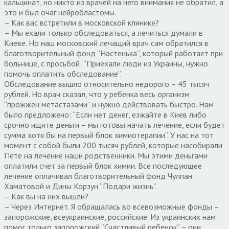
кальцинат, но никто из врачей на него внимания не обратил, а
это и был очаг нейробластомы.
– Как вас встретили в московской клинике?
– Мы ехали только обследоваться, а лечиться думали в
Киеве. Но наш московский лечащий врач сам обратился в
благотворительный фонд “Настенька”, который работает при
больнице, с просьбой: “Приехали люди из Украины, нужно
помочь оплатить обследование”.
Обследование вышло относительно недорого – 45 тысяч
рублей. Но врач сказал, что у ребенка весь организм
“прожжен метастазами” и нужно действовать быстро. Нам
было предложено: “Если нет денег, езжайте в Киев либо
срочно ищите деньги – мы готовы начать лечение, если будет
сумма хотя бы на первый блок химиотерапии”. У нас на тот
момент с собой были 200 тысяч рублей, которые насобирали
Пете на лечение наши родственники. Мы этими деньгами
оплатили счет за первый блок химии. Все последующее
лечение оплачивал благотворительный фонд Чулпан
Хаматовой и Дины Корзун “Подари жизнь”.
– Как вы на них вышли?
– Через Интернет. Я обращалась во всевозможные фонды –
запорожские, всеукраинские, российские. Из украинских нам
помог только запорожский “Счастливый ребенок” – они