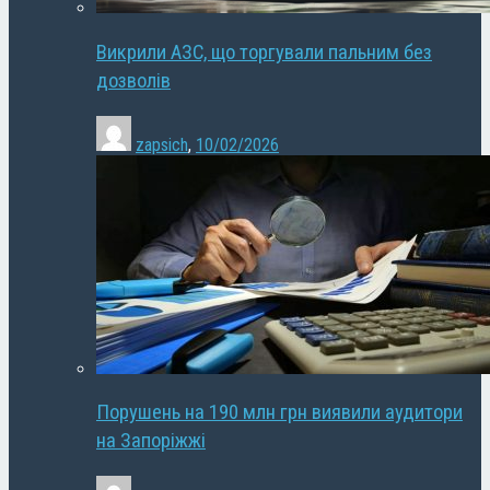
Викрили АЗС, що торгували пальним без
дозволів
zapsich
,
10/02/2026
Порушень на 190 млн грн виявили аудитори
на Запоріжжі