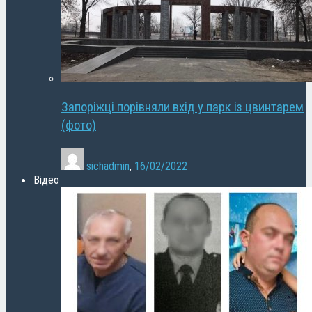
Запоріжці порівняли вхід у парк із цвинтарем
(фото)
sichadmin
,
16/02/2022
Відео