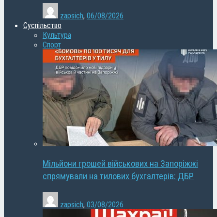
zapsich
,
06/08/2026
Суспільство
Культура
Спорт
Мільйони грошей військових на Запоріжжі
спрямували на тилових бухгалтерів: ДБР
zapsich
,
03/08/2026