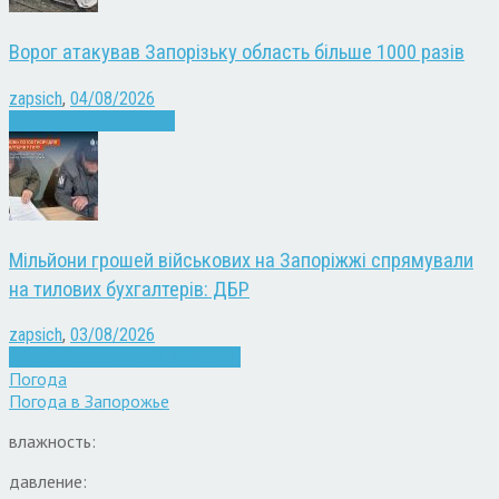
Ворог атакував Запорізьку область більше 1000 разів
zapsich
,
04/08/2026
Війна
Запоріжжя
Новини
Мільйони грошей військових на Запоріжжі спрямували
на тилових бухгалтерів: ДБР
zapsich
,
03/08/2026
Війна
Запоріжжя
Кримінал
Новини
Погода
Погода в
Запорожье
влажность:
давление: