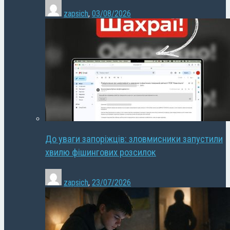
zapsich
,
03/08/2026
До уваги запоріжців: зловмисники запустили
хвилю фішингових розсилок
zapsich
,
23/07/2026