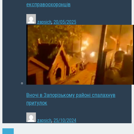
експравоохоронців
zapsich
,
20/05/2025
Вночі в Запорізькому районі спалахнув
притулок
zapsich
,
25/10/2024
Спорт