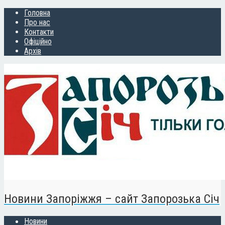
Головна
Про нас
Контакти
Офіційно
Архів
Новини Запоріжжя – сайт Запорозька Січ
Новини