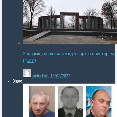
Запоріжці порівняли вхід у парк із цвинтарем
(фото)
sichadmin
,
16/02/2022
Відео