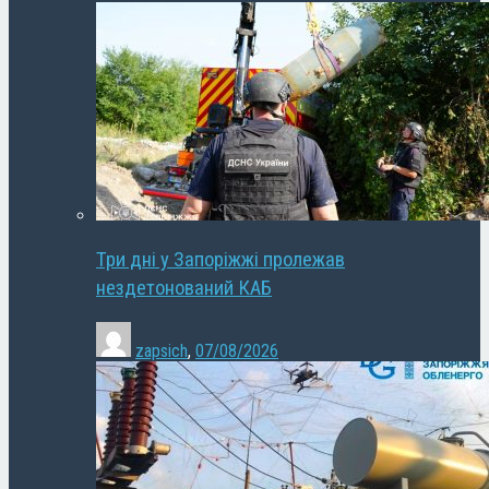
Три дні у Запоріжжі пролежав
нездетонований КАБ
zapsich
,
07/08/2026