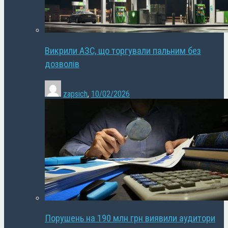
Викрили АЗС, що торгували пальним без
дозволів
zapsich
,
10/02/2026
Порушень на 190 млн грн виявили аудитори