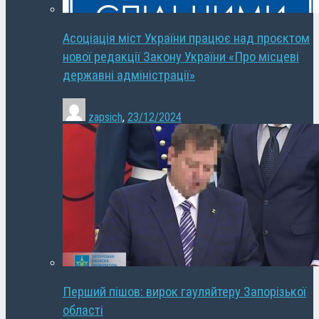
Асоціація міст України працює над проєктом
нової редакції Закону України «Про місцеві
державні адміністрації»
zapsich
,
23/12/2024
Перший пішов: вирок гауляйтеру Запорізької
області