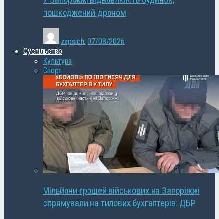
У Запоріжжі відновлюють будинок,
пошкоджений дроном
zapsich
,
07/08/2026
Суспільство
Культура
Спорт
Мільйони грошей військових на Запоріжжі
спрямували на тилових бухгалтерів: ДБР