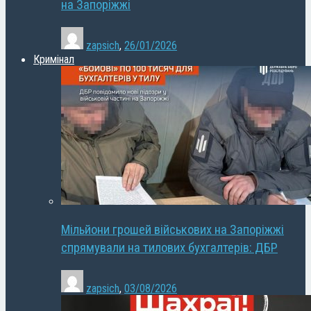
на Запоріжжі
zapsich
,
26/01/2026
Кримінал
Мільйони грошей військових на Запоріжжі
спрямували на тилових бухгалтерів: ДБР
zapsich
,
03/08/2026