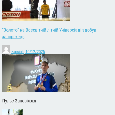
“Золото” на Всесвітній літній Універсіаді здобув
запоріжець
zapsich
,
10/12/2025
Пульс Запоріжжя