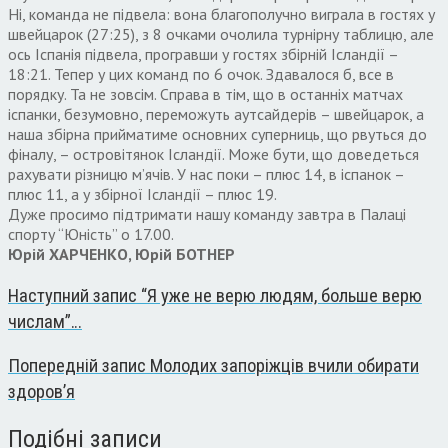
Ні, команда не підвела: вона благополучно виграла в гостях у
швейцарок (27:25), з 8 очками очолила турнірну таблицю, але
ось Іспанія підвела, програвши у гостях збірній Ісландії –
18:21. Тепер у цих команд по 6 очок. Здавалося б, все в
порядку. Та не зовсім. Справа в тім, що в останніх матчах
іспанки, безумовно, переможуть аутсайдерів – швейцарок, а
наша збірна прийматиме основних суперниць, що рвуться до
фіналу, – островітянок Ісландії. Може бути, що доведеться
рахувати різницю м’ячів. У нас поки – плюс 14, в іспанок –
плюс 11, а у збірної Ісландії – плюс 19.
Дуже просимо підтримати нашу команду завтра в Палаці
спорту “Юність” о 17.00.
Юрій ХАРЧЕНКО, Юрій БОТНЕР
Наступний запис
“Я уже не верю людям, больше верю
числам”…
Попередній запис
Молодих запоріжців вчили обирати
здоров’я
Подібні записи