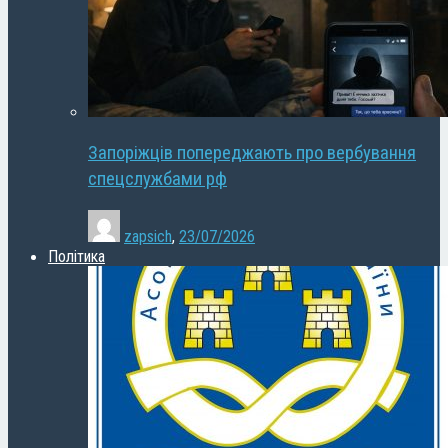
Запоріжців попереджають про вербування
спецслужбами рф
zapsich
,
23/07/2026
Політика