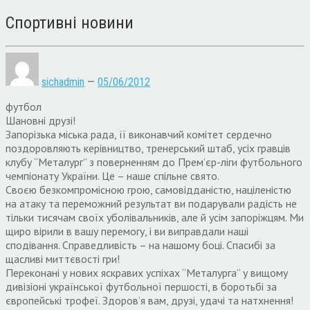
Спортивні новини
sichadmin
—
05/06/2012
футбол
Шановні друзі!
Запорізька міська рада, її виконавчий комітет сердечно
поздоровляють керівництво, тренерський штаб, усіх гравців
клубу “Металург” з поверненням до Прем’єр-ліги футбольного
чемпіонату України. Це – наше спільне свято.
Своєю безкомпромісною грою, самовідданістю, націленістю
на атаку та переможний результат ви подарували радість не
тільки тисячам своїх уболівальників, але й усім запоріжцям. Ми
щиро вірили в вашу перемогу, і ви виправдали наші
сподівання. Справедливість – на нашому боці. Спасибі за
щасливі миттєвості гри!
Переконані у нових яскравих успіхах “Металурга” у вищому
дивізіоні української футбольної першості, в боротьбі за
європейські трофеї. Здоров’я вам, друзі, удачі та натхнення!