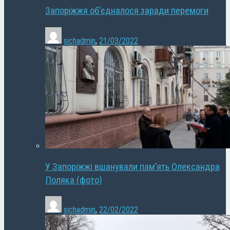
Запоріжжя об’єдналося заради перемоги
sichadmin
,
21/03/2022
У Запоріжжі вшанували пам’ять Олександра
Поляка (фото)
sichadmin
,
22/02/2022