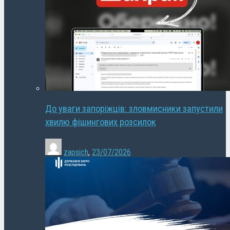
До уваги запоріжців: зловмисники запустили
хвилю фішингових розсилок
zapsich
,
23/07/2026