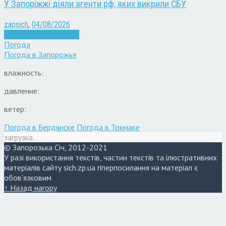
У Запоріжжі діяли агенти рф, яких викрили СБУ
zapsich
,
04/08/2026
Війна
Запоріжжя
Новини
Погода
Погода в
Запорожье
влажность:
давление:
ветер:
Погода в Бердянске
Погода в Токмаке
загрузка...
© Запорозька Січ, 2012-2021
У разі використання текстів, частин текстів та ілюстративних
матеріалів сайту sich.zp.ua гіперпосилання на матеріал є
обов'язковим
↑ Назад нагору