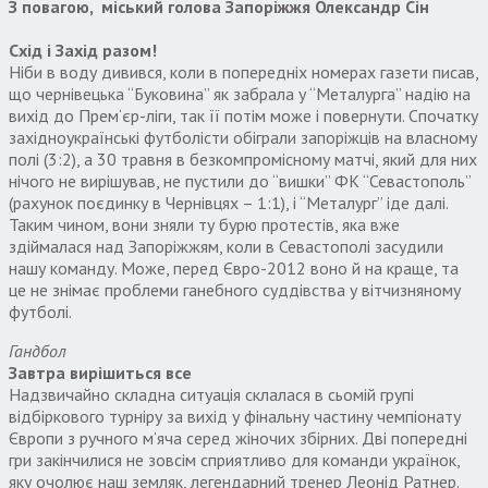
З повагою, міський голова Запоріжжя Олександр Сін
Схід і Захід разом!
Ніби в воду дивився, коли в попередніх номерах газети писав,
що чернівецька “Буковина” як забрала у “Металурга” надію на
вихід до Прем‘єр-ліги, так її потім може і повернути. Спочатку
західноукраїнські футболісти обіграли запоріжців на власному
полі (3:2), а 30 травня в безкомпромісному матчі, який для них
нічого не вирішував, не пустили до “вишки” ФК “Севастополь”
(рахунок поєдинку в Чернівцях – 1:1), і “Металург” іде далі.
Таким чином, вони зняли ту бурю протестів, яка вже
здіймалася над Запоріжжям, коли в Севастополі засудили
нашу команду. Може, перед Євро-2012 воно й на краще, та
це не знімає проблеми ганебного суддівства у вітчизняному
футболі.
Гандбол
Завтра вирішиться все
Надзвичайно складна ситуація склалася в сьомій групі
відбіркового турніру за вихід у фінальну частину чемпіонату
Європи з ручного м’яча серед жіночих збірних. Дві попередні
гри закінчилися не зовсім сприятливо для команди українок,
яку очолює наш земляк, легендарний тренер Леонід Ратнер.