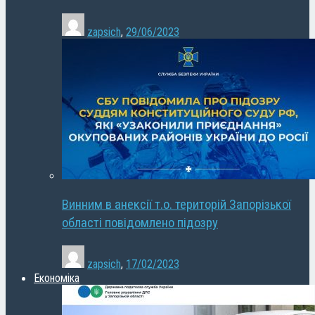
zapsich
,
29/06/2023
Винним в анексії т.о. територій Запорізької
області повідомлено підозру
zapsich
,
17/02/2023
Економіка