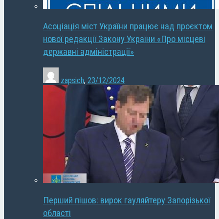
Асоціація міст України працює над проєктом
нової редакції Закону України «Про місцеві
державні адміністрації»
zapsich
,
23/12/2024
Перший пішов: вирок гауляйтеру Запорізької
області