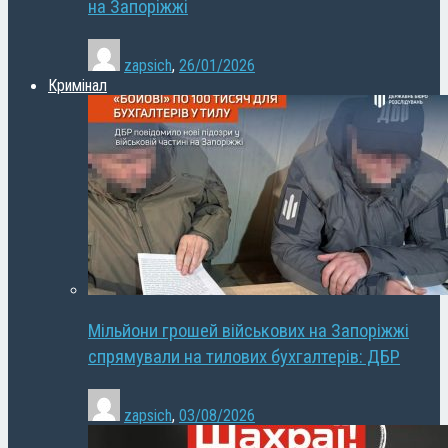
на Запоріжжі
zapsich
,
26/01/2026
Кримінал
Мільйони грошей військових на Запоріжжі
спрямували на тилових бухгалтерів: ДБР
zapsich
,
03/08/2026