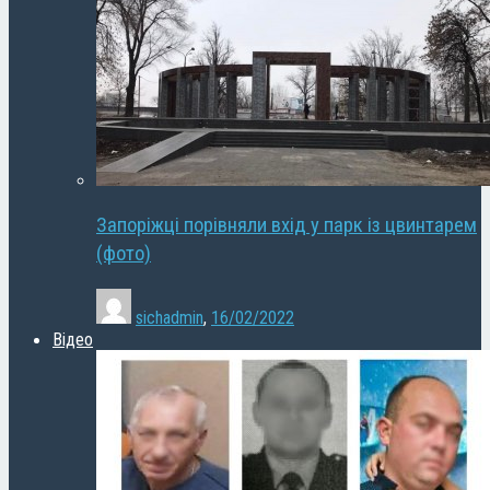
Запоріжці порівняли вхід у парк із цвинтарем
(фото)
sichadmin
,
16/02/2022
Відео