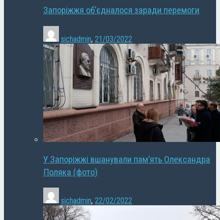
Запоріжжя об’єдналося заради перемоги
sichadmin
,
21/03/2022
У Запоріжжі вшанували пам’ять Олександра
Поляка (фото)
sichadmin
,
22/02/2022