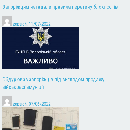
Запоріжцям нагадали правила перетину блокпостів
zapsich
,
11/07/2022
Обдурював запоріжців під виглядом продажу
військової амуніції
zapsich
,
07/06/2022