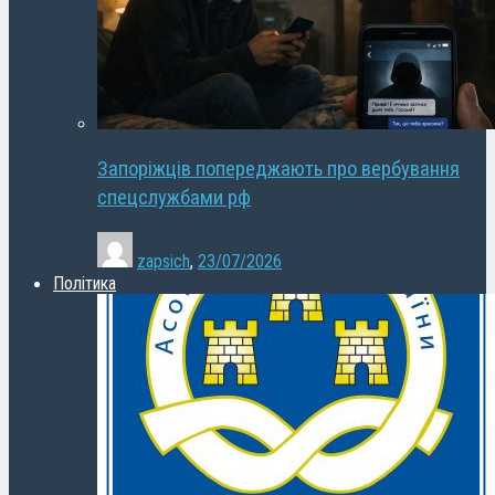
Запоріжців попереджають про вербування
спецслужбами рф
zapsich
,
23/07/2026
Політика