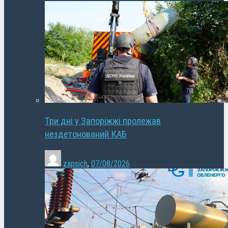
Три дні у Запоріжжі пролежав
нездетонований КАБ
zapsich
,
07/08/2026