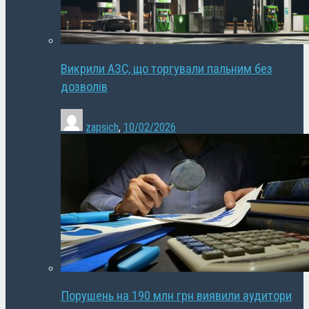
Викрили АЗС, що торгували пальним без
дозволів
zapsich
,
10/02/2026
Порушень на 190 млн грн виявили аудитори