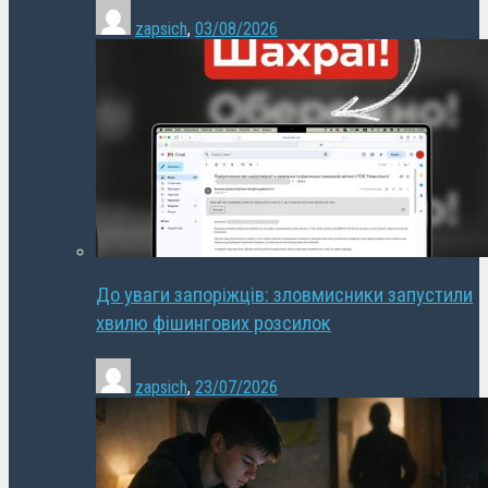
zapsich
,
03/08/2026
До уваги запоріжців: зловмисники запустили
хвилю фішингових розсилок
zapsich
,
23/07/2026