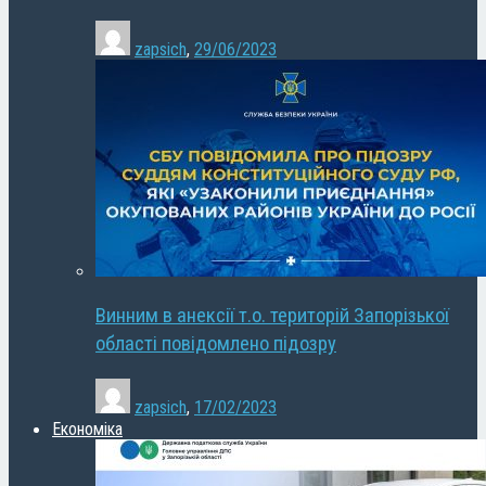
zapsich
,
29/06/2023
Винним в анексії т.о. територій Запорізької
області повідомлено підозру
zapsich
,
17/02/2023
Економіка