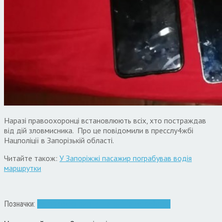
Наразі правоохоронці встановлюють всіх, хто постраждав
від дій зловмисника. Про це повідомили в пресслу4жбі
Нацполіції в Запорізькій області.
Читайте також:
У Запоріжжі пасажир пограбував водія
маршрутки
Позначки:
Запоріжжя
оголошення
поліція
шахрайство