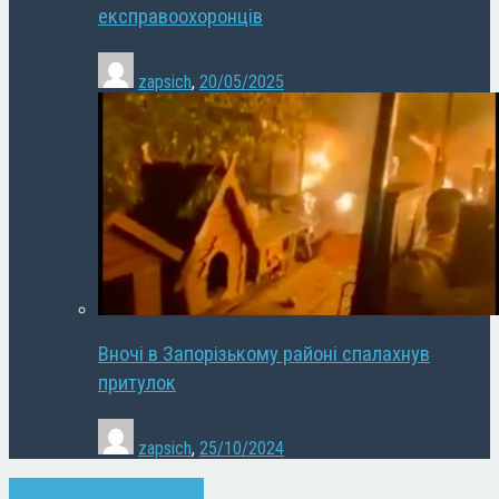
експравоохоронців
zapsich
,
20/05/2025
Вночі в Запорізькому районі спалахнув
притулок
zapsich
,
25/10/2024
Запоріжжя
Кримінал
Новини