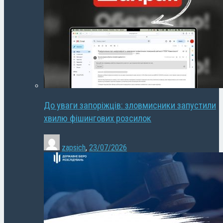
До уваги запоріжців: зловмисники запустили
хвилю фішингових розсилок
zapsich
,
23/07/2026