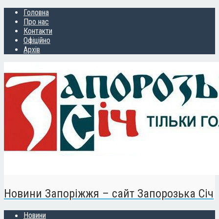
Головна
Про нас
Контакти
Офіційно
Архів
Новини Запоріжжя – сайт Запорозька Січ
Новини