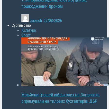
У Запоріжжі відновлюють будинок,
пошкоджений дроном
zapsich
,
07/08/2026
Суспільство
Культура
Спорт
Мільйони грошей військових на Запоріжжі
спрямували на тилових бухгалтерів: ДБР