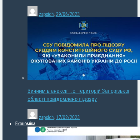
zapsich
,
29/06/2023
Винним в анексії т.о. територій Запорізької
області повідомлено підозру
zapsich
,
17/02/2023
Економіка