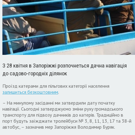
З 28 квітня в Запоріжжі розпочнеться дачна навігація
до садово-городніх ділянок
Проїзд катерами для пільгових категорії населення
залишиться безкоштовним
.
– На минулому засіданні ми затвердили дату початку
навігації. Сьогодні затверджуємо зміни руху громадського
транспорту для підвозу дачників до катерів. Традиційно в
порт будуть заїжджати тролейбуси № 3, 8, 11, 13, 17 та 38-й
автобус, – зазначив мер Запоріжжя Володимир Буряк.