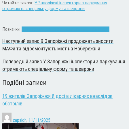
Читайте також:
У Запоріжжі інспектори з паркування
отримають спеціальну форму та шеврони
Позначки:
Виконком
Запоріжжя
річкова навігація
транспорт
Наступний запис
В Запоріжжі продовжать зносити
МАФи та відремонтують міст на Набережній
Попередній запис
У Запоріжжі інспектори з паркування
отримають спеціальну форму та шеврони
Подібні записи
19 жителів Запоріжжя й досі в лікарнях внаслідок
обстрілів
zapsich
,
11/11/2025