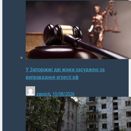
У Запоріжжі дві жінки засуджені за
виправдання агресії рф
zapsich
,
10/08/2026