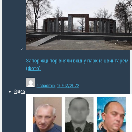
Запоріжці порівняли вхід у парк із цвинтарем
(фото)
sichadmin
,
16/02/2022
Відео