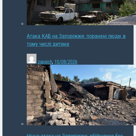
Атака КАБ на Запоріжжя: поранені люди, в
тому числі дитина
zapsich
,
10/08/2026