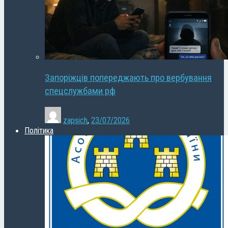
Запоріжців попереджають про вербування
спецслужбами рф
zapsich
,
23/07/2026
Політика