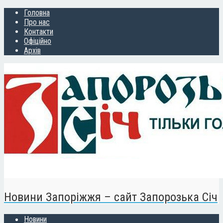
Головна
Про нас
Контакти
Офіційно
Архів
Новини Запоріжжя – сайт Запорозька Січ
Новини