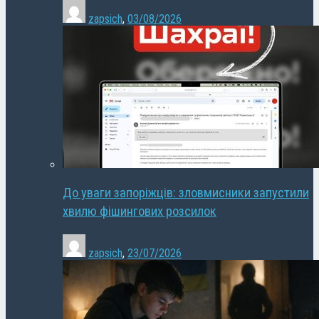
zapsich
,
03/08/2026
До уваги запоріжців: зловмисники запустили
хвилю фішингових розсилок
zapsich
,
23/07/2026