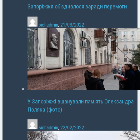
Запоріжжя об’єдналося заради перемоги
sichadmin
,
21/03/2022
У Запоріжжі вшанували пам’ять Олександра
Поляка (фото)
sichadmin
,
22/02/2022