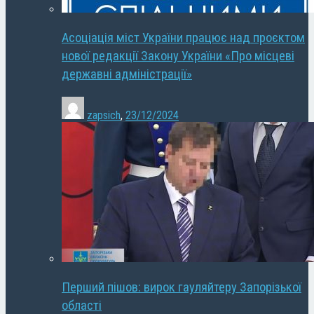
Асоціація міст України працює над проєктом
нової редакції Закону України «Про місцеві
державні адміністрації»
zapsich
,
23/12/2024
Перший пішов: вирок гауляйтеру Запорізької
області