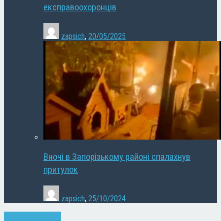
експравоохоронців
zapsich
,
20/05/2025
Вночі в Запорізькому районі спалахнув
притулок
zapsich
,
25/10/2024
Запоріжжя
Новини