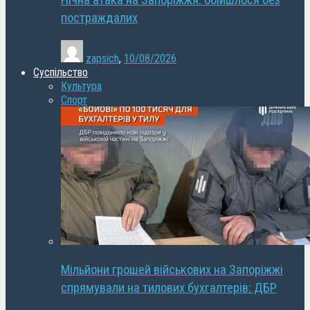
Нічна атака на Запоріжжя: обійшлося без
постраждалих
zapsich
,
10/08/2026
Суспільство
Культура
Спорт
Мільйони грошей військових на Запоріжжі
спрямували на тилових бухгалтерів: ДБР