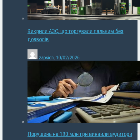
Викрили АЗС, що торгували пальним без
дозволів
zapsich
,
10/02/2026
Порушень на 190 млн грн виявили аудитори