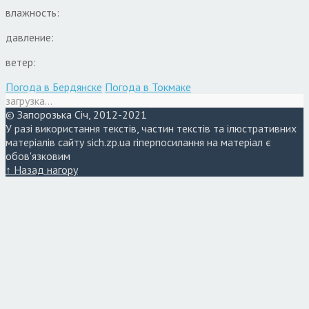
влажность:
давление:
ветер:
Погода в Бердянске
Погода в Токмаке
загрузка...
© Запорозька Січ, 2012-2021
У разі використання текстів, частин текстів та ілюстративних
матеріалів сайту sich.zp.ua гіперпосилання на матеріал є
обов'язковим
↑ Назад нагору