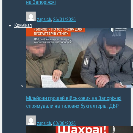
на Запоріжжі
zapsich
,
26/01/2026
Кримінал
Мільйони грошей військових на Запоріжжі
спрямували на тилових бухгалтерів: ДБР
zapsich
,
03/08/2026