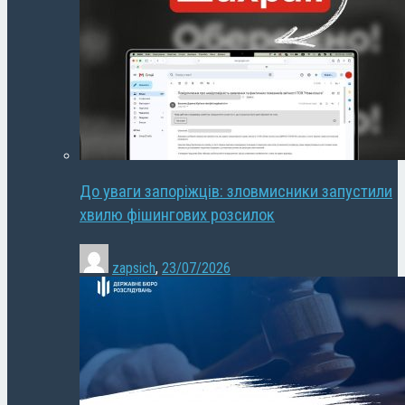
До уваги запоріжців: зловмисники запустили
хвилю фішингових розсилок
zapsich
,
23/07/2026