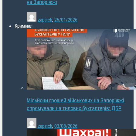
на Запоріжжі
zapsich
,
26/01/2026
Кримінал
Мільйони грошей військових на Запоріжжі
спрямували на тилових бухгалтерів: ДБР
zapsich
,
03/08/2026