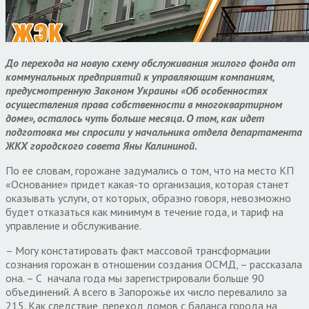
До перехода на новую схему обслуживания жилого фонда от
коммунальных предприятий к управляющим компаниям,
предусмотренную Законом Украины «Об особенностях
осуществления права собственности в многоквартирном
доме», осталось чуть больше месяца. О том, как идет
подготовка мы спросили у начальника отдела департамента
ЖКХ городского совета Яны Калининой.
По ее словам, горожане задумались о том, что на место КП
«Основание» придет какая-то организация, которая станет
оказывать услуги, от которых, образно говоря, невозможно
будет отказаться как минимум в течение года, и тариф на
управление и обслуживание.
– Могу констатировать факт массовой трансформации
сознания горожан в отношении создания ОСМД, – рассказала
она. – С начала года мы зарегистрировали больше 90
объединений. А всего в Запорожье их число перевалило за
215. Как следствие, переход домов с баланса города на