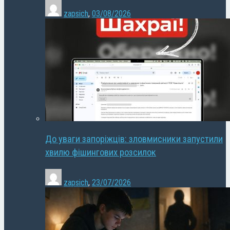
zapsich
,
03/08/2026
До уваги запоріжців: зловмисники запустили
хвилю фішингових розсилок
zapsich
,
23/07/2026