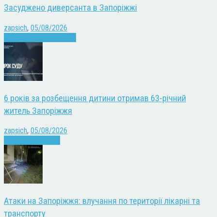
Засуджено диверсанта в Запоріжжі
zapsich
,
05/08/2026
Війна
Запоріжжя
Новини
6 років за розбещення дитини отримав 63-річний
житель Запоріжжя
zapsich
,
05/08/2026
Запоріжжя
Новини
Атаки на Запоріжжя: влучання по території лікарні та
транспорту