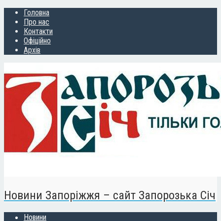
Головна
Про нас
Контакти
Офіційно
Архів
Новини Запоріжжя – сайт Запорозька Січ
Новини