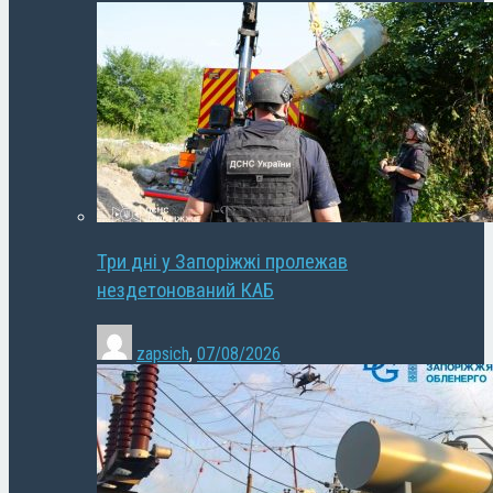
Три дні у Запоріжжі пролежав
нездетонований КАБ
zapsich
,
07/08/2026