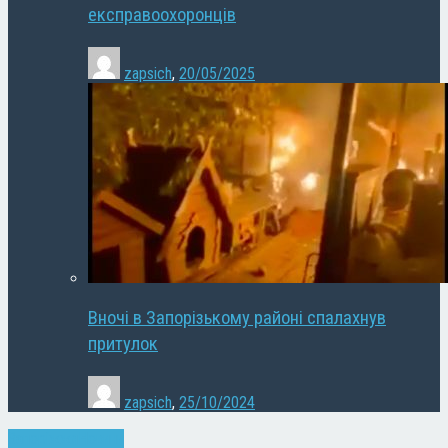
експравоохоронців
zapsich
,
20/05/2025
Вночі в Запорізькому районі спалахнув
притулок
zapsich
,
25/10/2024
Запоріжжя
Новини