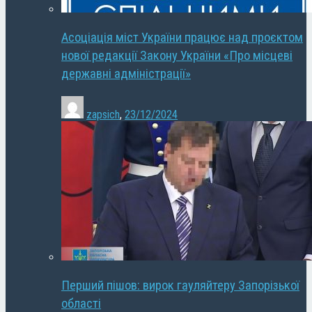
Асоціація міст України працює над проєктом
нової редакції Закону України «Про місцеві
державні адміністрації»
zapsich
,
23/12/2024
Перший пішов: вирок гауляйтеру Запорізької
області