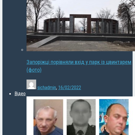
Запоріжці порівняли вхід у парк із цвинтарем
(фото)
sichadmin
,
16/02/2022
Відео