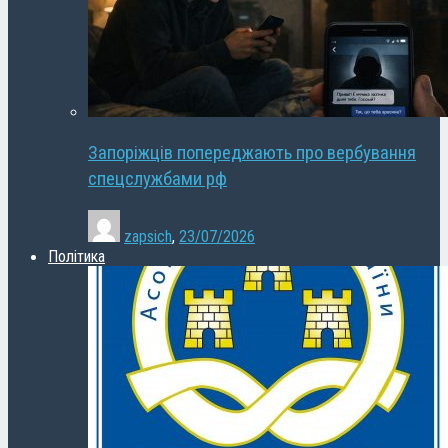
Запоріжців попереджають про вербування
спецслужбами рф
zapsich
,
23/07/2026
Політика