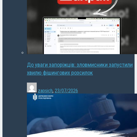
До уваги запоріжців: зловмисники запустили
хвилю фішингових розсилок
zapsich
,
23/07/2026