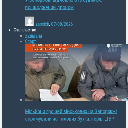
У Запоріжжі відновлюють будинок,
пошкоджений дроном
zapsich
,
07/08/2026
Суспільство
Культура
Спорт
Мільйони грошей військових на Запоріжжі
спрямували на тилових бухгалтерів: ДБР