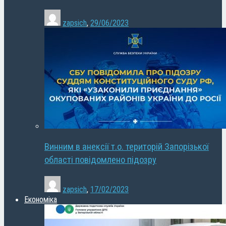
zapsich
,
29/06/2023
Винним в анексії т.о. територій Запорізької
області повідомлено підозру
zapsich
,
17/02/2023
Економіка