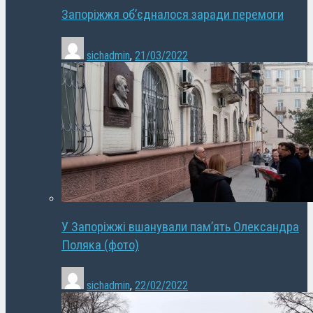
Запоріжжя об’єдналося заради перемоги
sichadmin
,
21/03/2022
У Запоріжжі вшанували пам’ять Олександра
Поляка (фото)
sichadmin
,
22/02/2022