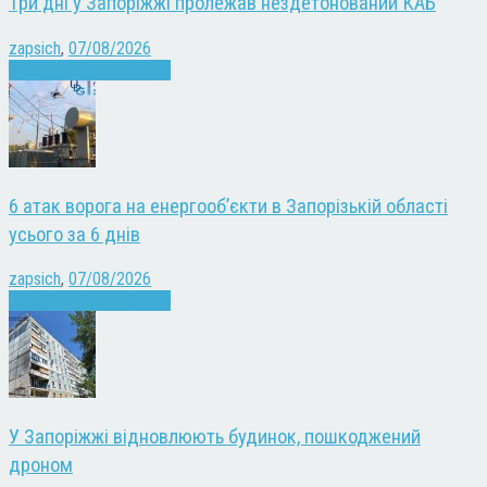
Три дні у Запоріжжі пролежав нездетонований КАБ
zapsich
,
07/08/2026
Війна
Запоріжжя
Новини
6 атак ворога на енергооб’єкти в Запорізькій області
усього за 6 днів
zapsich
,
07/08/2026
Війна
Запоріжжя
Новини
У Запоріжжі відновлюють будинок, пошкоджений
дроном