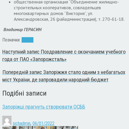
общественная организация “Объединение жилищно-
строительных кооперативов, совладельцев
многоквартирных домов “Виктория”, ул.
Александровская, 26 (райадминистрация), т. 270-61-18.
Владимир ГЕРАСИН
Позначки:
ОСМД
Наступний запис
Поздравление с окончанием учебного
года от ПАО «Запорожсталь»
Попередній запис
Запоріжжя стало одним з небагатьох
міст України, де запровадили народний бюджет
Подібні записи
Запоріжці прагнуть створювати ОСББ
sichadmin
,
06/01/2022