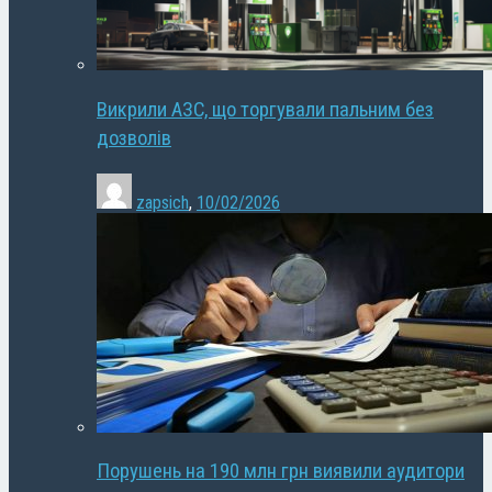
Викрили АЗС, що торгували пальним без
дозволів
zapsich
,
10/02/2026
Порушень на 190 млн грн виявили аудитори