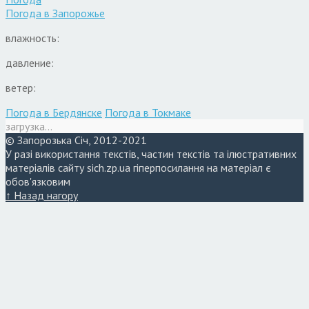
Погода в
Запорожье
влажность:
давление:
ветер:
Погода в Бердянске
Погода в Токмаке
загрузка...
© Запорозька Січ, 2012-2021
У разі використання текстів, частин текстів та ілюстративних
матеріалів сайту sich.zp.ua гіперпосилання на матеріал є
обов'язковим
↑ Назад нагору