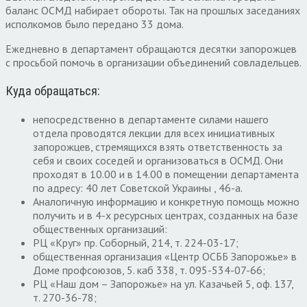
баланс ОСМД набирает обороты. Так на прошлых заседаниях
исполкомов было передано 33 дома.
Ежедневно в департамент обращаются десятки запорожцев
с просьбой помочь в организации объединений совладельцев.
Куда обращаться:
непосредственно в департаменте силами нашего
отдела проводятся лекции для всех инициативных
запорожцев, стремящихся взять ответственность за
себя и своих соседей и организоваться в ОСМД. Они
проходят в 10.00 и в 14.00 в помещении департамента
по адресу: 40 лет Советской Украины , 46-а.
Аналогичную информацию и конкретную помощь можно
получить и в 4-х ресурсных центрах, созданных на базе
общественных организаций:
РЦ «Круг» пр. Соборный, 214, т. 224-03-17;
общественная организация «Центр ОСББ Запорожье» в
Доме профсоюзов, 5. каб 338, т. 095-534-07-66;
РЦ «Наш дом – Запорожье» на ул. Казачьей 5, оф. 137,
т. 270-36-78;