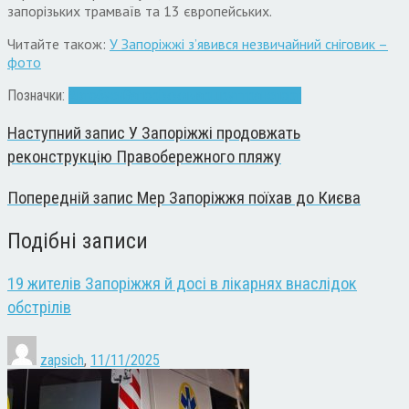
запорізьких трамваїв та 13 європейських.
Читайте також:
У Запоріжжі з’явився незвичайний сніговик –
фото
Позначки:
Автобуси
Запоріжжя
маршрут
транспорт
Наступний запис
У Запоріжжі продовжать
реконструкцію Правобережного пляжу
Попередній запис
Мер Запоріжжя поїхав до Києва
Подібні записи
19 жителів Запоріжжя й досі в лікарнях внаслідок
обстрілів
zapsich
,
11/11/2025