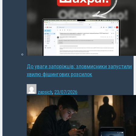
До уваги запоріжців: зловмисники запустили
хвилю фішингових розсилок
zapsich
,
23/07/2026