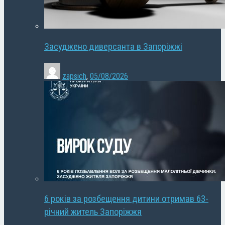
Засуджено диверсанта в Запоріжжі
zapsich
,
05/08/2026
6 років за розбещення дитини отримав 63-
річний житель Запоріжжя