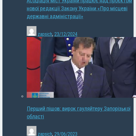
Асоціація міст України працює над проєктом
нової редакції Закону України «Про місцеві
державні адміністрації»
zapsich
,
23/12/2024
Перший пішов: вирок гауляйтеру Запорізької
області
zapsich
,
29/06/2023