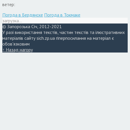
ветер:
Погода в Бердянске
Погода в Токмаке
загрузка...
© Запорозька Січ, 2012-2021
У разі використання текстів, частин текстів та ілюстративних
матеріалів сайту sich.zp.ua гіперпосилання на матеріал є
обов'язковим
↑ Назад нагору