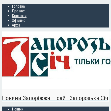
Головна
Про нас
Контакти
Офіційно
Архів
Новини Запоріжжя – сайт Запорозька Січ
Новини