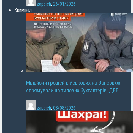
zapsich
,
26/01/2026
Кримінал
Мільйони грошей військових на Запоріжжі
спрямували на тилових бухгалтерів: ДБР
zapsich
,
03/08/2026