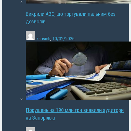
Викрили АЗС, що торгували пальним без
дозволів
zapsich
,
10/02/2026
Порушень на 190 млн грн виявили аудитори
на Запоріжжі