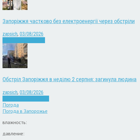
Запоріжжя частково без електроенергії через обстріли
zapsich
,
03/08/2026
Війна
здоров'я
Новини
Обстріл Запоріжжя в неділю 2 серпня: загинула людина
zapsich
,
03/08/2026
Війна
Запоріжжя
Новини
Погода
Погода в
Запорожье
влажность:
давление: