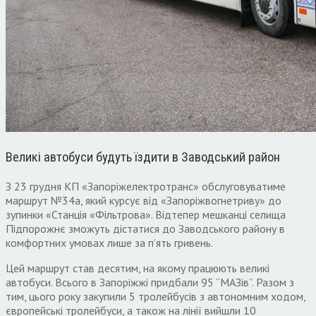
Великі автобуси будуть їздити в Заводський район
З 23 грудня КП «Запоріжелектротранс» обслуговуватиме
маршрут №34а, який курсує від «Запоріжвогнетриву» до
зупинки «Станція «Фільтрова». Відтепер мешканці селища
Підпорожнє зможуть дістатися до Заводського району в
комфортних умовах лише за п’ять гривень.
Цей маршрут став десятим, на якому працюють великі
автобуси. Всього в Запоріжжі придбали 95 “МАЗів”. Разом з
тим, цього року закупили 5 тролейбусів з автономним ходом,
європейські тролейбуси, а також на лінії вийшли 10