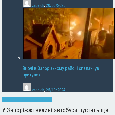
zapsich
,
20/05/2025
Вночі в Запорізькому районі спалахнув
притулок
zapsich
,
25/10/2024
Запоріжжя
Новини
Суспільство
У Запоріжжі великі автобуси пустять ще