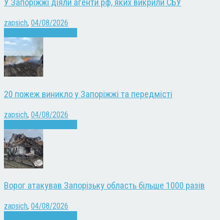
У Запоріжжі діяли агенти рф, яких викрили СБУ
zapsich
,
04/08/2026
Війна
Запоріжжя
Новини
20 пожеж виникло у Запоріжжі та передмісті
zapsich
,
04/08/2026
Війна
Запоріжжя
Новини
Ворог атакував Запорізьку область більше 1000 разів
zapsich
,
04/08/2026
Війна
Запоріжжя
Новини