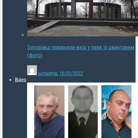
Запоріжці порівняли вхід у парк із цвинтарем
(фото)
sichadmin
,
16/02/2022
Відео