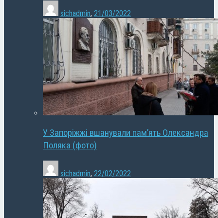
sichadmin
,
21/03/2022
У Запоріжжі вшанували пам’ять Олександра
Поляка (фото)
sichadmin
,
22/02/2022