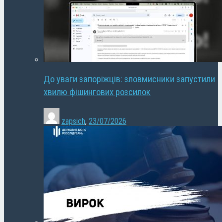
До уваги запоріжців: зловмисники запустили
хвилю фішингових розсилок
zapsich
,
23/07/2026