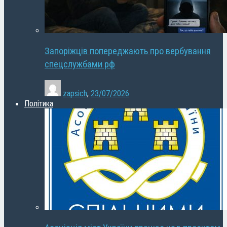
Запоріжців попереджають про вербування
спецслужбами рф
zapsich
,
23/07/2026
Політика