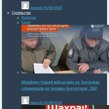
zapsich
,
05/08/2026
Суспільство
Культура
Спорт
Мільйони грошей військових на Запоріжжі
спрямували на тилових бухгалтерів: ДБР
zapsich
,
03/08/2026