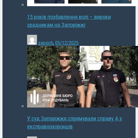
15 років позбавлення волі – вироки
зрадникам на Запоріжжі
zapsich
,
05/12/2025
У суд Запоріжжя спрямували справу 4-х
експравоохоронців